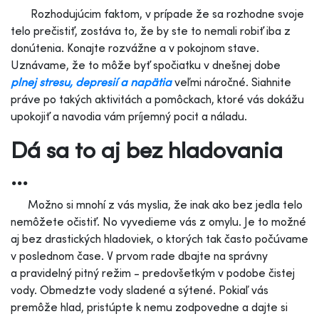
Rozhodujúcim faktom, v prípade že sa rozhodne svoje
telo prečistiť, zostáva to, že by ste to nemali robiť iba z
donútenia. Konajte rozvážne a v pokojnom stave.
Uznávame, že to môže byť spočiatku v dnešnej dobe
plnej stresu, depresií a napätia
veľmi náročné. Siahnite
práve po takých aktivitách a pomôckach, ktoré vás dokážu
upokojiť a navodia vám príjemný pocit a náladu.
Dá sa to aj bez hladovania
...
Možno si mnohí z vás myslia, že inak ako bez jedla telo
nemôžete očistiť. No vyvedieme vás z omylu. Je to možné
aj bez drastických hladoviek, o ktorých tak často počúvame
v poslednom čase. V prvom rade dbajte na správny
a pravidelný pitný režim - predovšetkým v podobe čistej
vody. Obmedzte vody sladené a sýtené. Pokiaľ vás
premôže hlad, pristúpte k nemu zodpovedne a dajte si