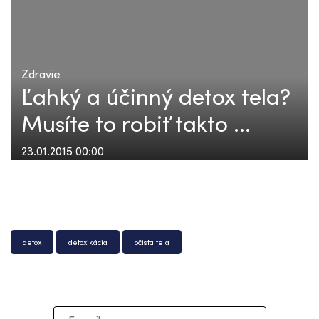
Zdravie
Ľahký a účinný detox tela?
Musíte to robiť takto ...
23.01.2015 00:00
detox
detoxikácia
očista tela