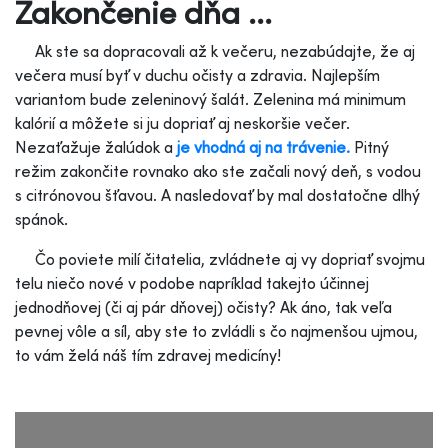
Zakončenie dňa ...
Ak ste sa dopracovali až k večeru, nezabúdajte, že aj
večera musí byť v duchu očisty a zdravia. Najlepším
variantom bude zeleninový šalát. Zelenina má minimum
kalórií a môžete si ju dopriať aj neskoršie večer.
Nezaťažuje žalúdok a
je vhodná aj na trávenie.
Pitný
režim zakončite rovnako ako ste začali nový deň, s vodou
s citrónovou šťavou. A nasledovať by mal dostatočne dlhý
spánok.
Čo poviete milí čitatelia, zvládnete aj vy dopriať svojmu
telu niečo nové v podobe napríklad takejto účinnej
jednodňovej (či aj pár dňovej) očisty? Ak áno, tak veľa
pevnej vôle a síl, aby ste to zvládli s čo najmenšou ujmou,
to vám želá náš tím zdravej medicíny!