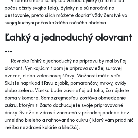
V tomto smere sú lepšou voľbou bylinky (a to nie iba
počas očisty svojho tela). Bylinky nie sú náročné na
pestovanie, preto si ich môžete dopriať vždy čerstvé vo
svojej kuchyni počas každého ročného obdobia.
Ľahký a jednoduchý olovrant
...
Rovnako ľahký a jednoduchý na prípravu by mal byť aj
olovrant. Vynikajúcim tipom je príprava sviežej surovej
ovocnej alebo zeleninovej šťavy. Možností máte veľa.
Skúste napríklad šťavu z jabĺk, pomarančov, mrkvy, cvikly
alebo zeleru. Všetko bude závisieť aj od toho, čo nájdete
doma v komore. Samozrejmosťou zostáva obmedzenie
cukru, ktorým si často dochucujete svoje pripravované
drinky. Svieže a zdravé znamená v prírodnej podobe bez
umelého bieleho a rafinovaného cukru ( ktorý vám pridá nič
iné iba nezdravé kalórie a kilečká).