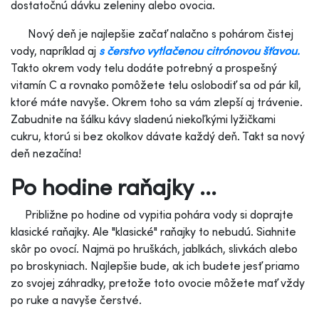
dostatočnú dávku zeleniny alebo ovocia.
Nový deň je najlepšie začať nalačno s pohárom čistej
vody, napríklad aj
s čerstvo vytlačenou citrónovou šťavou.
Takto okrem vody telu dodáte potrebný a prospešný
vitamín C a rovnako pomôžete telu oslobodiť sa od pár kíl,
ktoré máte navyše. Okrem toho sa vám zlepší aj trávenie.
Zabudnite na šálku kávy sladenú niekoľkými lyžičkami
cukru, ktorú si bez okolkov dávate každý deň. Takt sa nový
deň nezačína!
Po hodine raňajky ...
Približne po hodine od vypitia pohára vody si doprajte
klasické raňajky. Ale "klasické" raňajky to nebudú. Siahnite
skôr po ovocí. Najmä po hruškách, jablkách, slivkách alebo
po broskyniach. Najlepšie bude, ak ich budete jesť priamo
zo svojej záhradky, pretože toto ovocie môžete mať vždy
po ruke a navyše čerstvé.