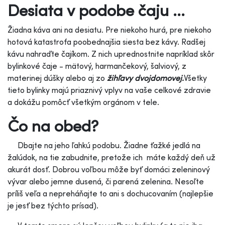
Desiata v podobe čaju ...
Žiadna káva ani na desiatu. Pre niekoho hurá, pre niekoho
hotová katastrofa poobednajšia siesta bez kávy. Radšej
kávu nahraďte čajíkom. Z nich uprednostnite napríklad skôr
bylinkové čaje - mätový, harmančekový, šalviový, z
materinej dúšky alebo aj zo
žihľavy dvojdomovej.
Všetky
tieto bylinky majú priaznivý vplyv na vaše celkové zdravie
a dokážu pomôcť všetkým orgánom v tele.
Čo na obed?
Dbajte na jeho ľahkú podobu. Žiadne ťažké jedlá na
žalúdok, na tie zabudnite, pretože ich máte každý deň už
akurát dosť. Dobrou voľbou môže byť domáci zeleninový
vývar alebo jemne dusená, či parená zelenina. Nesoľte
príliš veľa a nepreháňajte to ani s dochucovaním (najlepšie
je jesť bez týchto prísad).