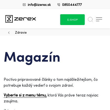
info@izerex.sk
0850444777
E-SHOP
Zdravie
Magazín
Poctivo pripravované články o tom najdôležitejšom, čo
potrebuje každý vedieť o svojom zdraví.
Vyberte si z menu tému,
ktorá Vás práve teraz najviac
zaujíma.