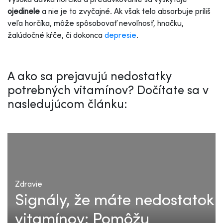
ojedinele
a nie je to zvyčajné. Ak však telo absorbuje príliš
veľa horčíka, môže spôsobovať nevoľnosť, hnačku,
žalúdočné kŕče, či dokonca
depresie
.
A ako sa prejavujú nedostatky
potrebných vitamínov? Dočítate sa v
nasledujúcom článku:
Zdravie
Signály, že máte nedostatok
vitamínov: Pomôžu