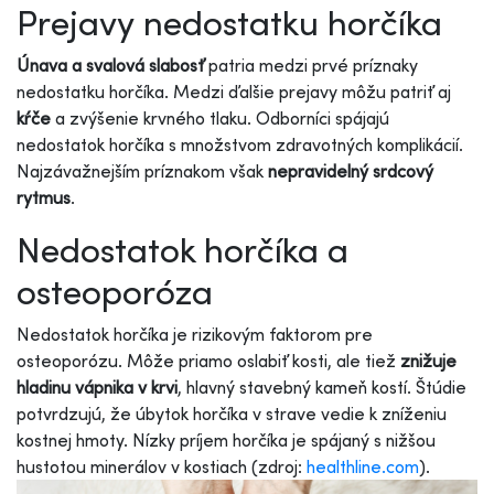
Prejavy nedostatku horčíka
Únava a svalová slabosť
patria medzi prvé príznaky
nedostatku horčíka. Medzi ďalšie prejavy môžu patriť aj
kŕče
a zvýšenie krvného tlaku. Odborníci spájajú
nedostatok horčíka s množstvom zdravotných komplikácií.
Najzávažnejším príznakom však
nepravidelný srdcový
rytmus
.
Nedostatok horčíka a
osteoporóza
Nedostatok horčíka je rizikovým faktorom pre
osteoporózu. Môže priamo oslabiť kosti, ale tiež
znižuje
hladinu vápnika v krvi
, hlavný stavebný kameň kostí. Štúdie
potvrdzujú, že úbytok horčíka v strave vedie k zníženiu
kostnej hmoty. Nízky príjem horčíka je spájaný s nižšou
hustotou minerálov v kostiach (zdroj:
healthline.com
).