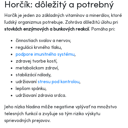
Horčík: dôležitý a potrebný
Horčík je jeden zo základných vitamínov a minerálov, ktoré
ľudský organizmus potrebuje. Zohráva dôležitú úlohu pri
stovkách enzýmových a bunkových reakcií
. Pomáha pri:
činnostiach svalov a nervov,
regulácii krvného tlaku,
podpore imunitného systému
,
zdravej tvorbe kostí,
metabolickom zdraví,
stabilizácií nálady,
udržiavaní
stresu pod kontrolou
,
lepšom spánku,
udržiavaní zdravia srdca.
Jeho nízka hladina môže negatívne vplývať na množstvo
telesných funkcií a zvyšuje sa tým riziko výskytu
sprievodných prejavov.