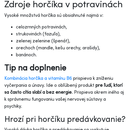
Zdroje horčíka v potravinách
Vysoké množstvá horčíka sú obsiahnuté najmä v:
celozrnných potravinách,
strukovinách (fazuľa),
zelenej zelenine (špenát),
orechoch (mandle, kešu orechy, arašidy),
banánoch.
Tip na doplnenie
Kombinácia horčíka a vitamínu B6
prispieva k zníženiu
vyčerpania a únavy. Ide o obľúbený produkt
pre ľudí, ktorí
sa často cítia slabí a bez energie
. Prispieva okrem iného aj
k správnemu fungovaniu vašej nervovej sústavy a
psychiky.
Hrozí pri horčíku predávkovanie?
Vysoká dávka horčíka a predávkovanie sa vyskytuje