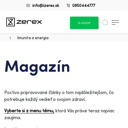
info@izerex.sk
0850444777
E-SHOP
Imunita a energia
Magazín
Poctivo pripravované články o tom najdôležitejšom, čo
potrebuje každý vedieť o svojom zdraví.
Vyberte si z menu tému,
ktorá Vás práve teraz najviac
zaujíma.