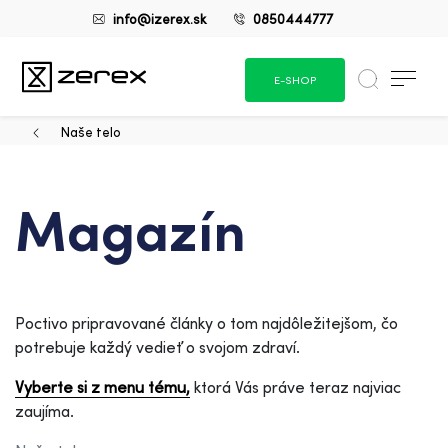
info@izerex.sk
0850444777
E-SHOP
Naše telo
Magazín
Poctivo pripravované články o tom najdôležitejšom, čo
potrebuje každý vedieť o svojom zdraví.
Vyberte si z menu tému,
ktorá Vás práve teraz najviac
zaujíma.