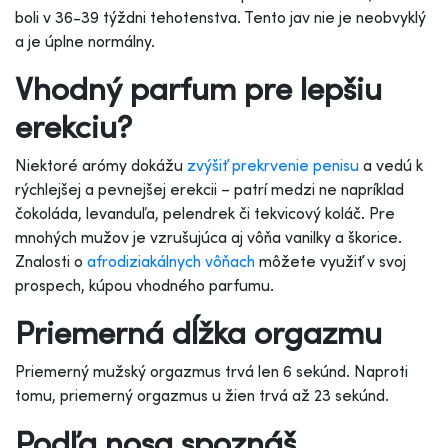
boli v 36-39 týždni tehotenstva. Tento jav nie je neobvyklý
a je úplne normálny.
Vhodný parfum pre lepšiu
erekciu?
Niektoré arómy dokážu
zvýšiť prekrvenie penisu
a vedú k
rýchlejšej a pevnejšej erekcii – patrí medzi ne napríklad
čokoláda, levanduľa, pelendrek či tekvicový koláč. Pre
mnohých mužov je vzrušujúca aj vôňa vanilky a škorice.
Znalosti o
afrodiziakálnych vôňach
môžete využiť v svoj
prospech, kúpou vhodného parfumu.
Priemerná dĺžka orgazmu
Priemerný mužský orgazmus trvá len 6 sekúnd. Naproti
tomu, priemerný orgazmus u žien trvá až 23 sekúnd.
Podľa nosa spoznáš...