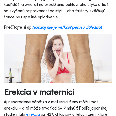
kosť slúži u zvierat na predĺženie pohlavného styku a tiež
na zvýšenú pripravenosť na styk – oba faktory zväčšujú
šance na úspešné oplodnenie.
Prečítajte si aj:
Naozaj nie je veľkosť penisu dôležitá?
Erekcia v maternici
Aj nenarodené bábätká v maternici ženy môžu mať
erekciu – a tá môže trvať od 5-17 minút! Podľa japonskej
štúdie malo
erekciu
až 42% chlapcov v telách žien, ktoré