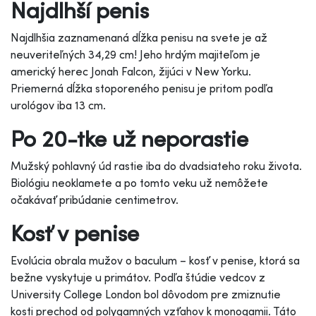
Najdlhší penis
Najdlhšia zaznamenaná dĺžka penisu na svete je až
neuveriteľných 34,29 cm! Jeho hrdým majiteľom je
americký herec Jonah Falcon, žijúci v New Yorku.
Priemerná dĺžka stoporeného penisu je pritom podľa
urológov iba 13 cm.
Po 20-tke už neporastie
Mužský pohlavný úd rastie iba do dvadsiateho roku života.
Biológiu neoklamete a po tomto veku už nemôžete
očakávať pribúdanie centimetrov.
Kosť v penise
Evolúcia obrala mužov o baculum – kosť v penise, ktorá sa
bežne vyskytuje u primátov. Podľa štúdie vedcov z
University College London bol dôvodom pre zmiznutie
kosti prechod od polygamných vzťahov k monogamii. Táto