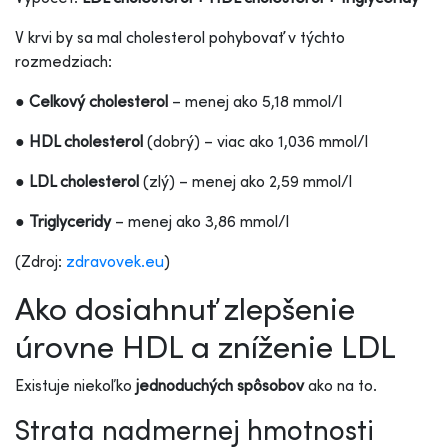
V krvi by sa mal cholesterol pohybovať v týchto
rozmedziach:
●
Celkový cholesterol
– menej ako 5,18 mmol/l
●
HDL cholesterol
(dobrý) – viac ako 1,036 mmol/l
●
LDL cholesterol
(zlý) – menej ako 2,59 mmol/l
●
Triglyceridy
– menej ako 3,86 mmol/l
(Zdroj:
zdravovek.eu
)
Ako dosiahnuť zlepšenie
úrovne HDL a zníženie LDL
Existuje niekoľko
jednoduchých spôsobov
ako na to.
Strata nadmernej hmotnosti