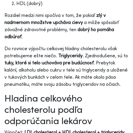
HDL (dobrý)
Rozdiel medzi nimi spočíva v tom, že pokiaľ
zlý v
nadmernom množstve upcháva cievy
a môže spôsobiť
závažné zdravotné problémy, ten
dobrý ho pomáha
odbúrať
.
Do rovnice výpočtu celkovej hladiny cholesterolu však
potrebujeme ešte niečo.
Triglyceridy
. Zjednodušene, sú to
tuky, ktoré si telo uchováva pre budúcnosť
. Prebytok
kalórií, alkoholu alebo cukru v tele sú triglyceridy a uložené
v tukových bunkách v celom tele. Ak máte okolo pása
pneumatiku, máte svoju zásobu triglyceridov na očiach.
Hladina celkového
cholesterolu podľa
odporúčania lekárov
Výpočet:
LDL cholesterol + HDL cholesterol + triglyceridy