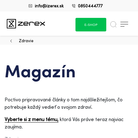
info@izerex.sk
0850444777
E-SHOP
Zdravie
Magazín
Poctivo pripravované články o tom najdôležitejšom, čo
potrebuje každý vedieť o svojom zdraví.
Vyberte si z menu tému,
ktorá Vás práve teraz najviac
zaujíma.