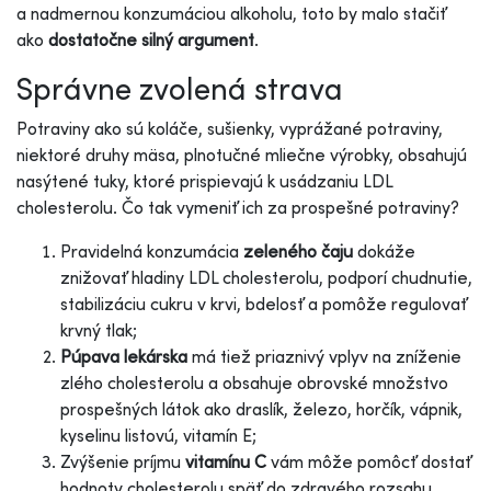
a nadmernou konzumáciou alkoholu, toto by malo stačiť
ako
dostatočne silný argument
.
Správne zvolená strava
Potraviny ako sú koláče, sušienky, vyprážané potraviny,
niektoré druhy mäsa, plnotučné mliečne výrobky, obsahujú
nasýtené tuky, ktoré prispievajú k usádzaniu LDL
cholesterolu. Čo tak vymeniť ich za prospešné potraviny?
Pravidelná konzumácia
zeleného čaju
dokáže
znižovať hladiny LDL cholesterolu, podporí chudnutie,
stabilizáciu cukru v krvi, bdelosť a pomôže regulovať
krvný tlak;
Púpava lekárska
má tiež priaznivý vplyv na zníženie
zlého cholesterolu a obsahuje obrovské množstvo
prospešných látok ako draslík, železo, horčík, vápnik,
kyselinu listovú, vitamín E;
Zvýšenie príjmu
vitamínu C
vám môže pomôcť dostať
hodnoty cholesterolu späť do zdravého rozsahu.