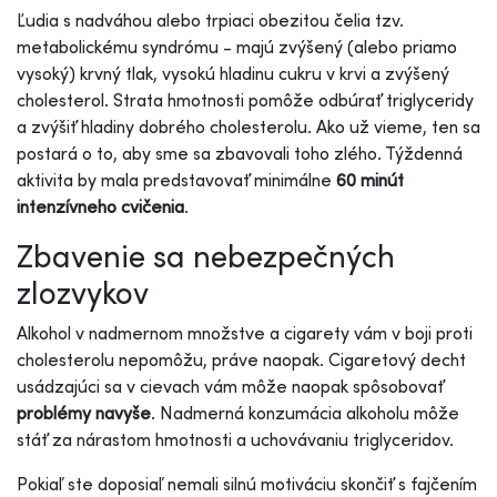
Ľudia s nadváhou alebo trpiaci obezitou čelia tzv.
metabolickému syndrómu - majú zvýšený (alebo priamo
vysoký) krvný tlak, vysokú hladinu cukru v krvi a zvýšený
cholesterol. Strata hmotnosti pomôže odbúrať triglyceridy
a zvýšiť hladiny dobrého cholesterolu. Ako už vieme, ten sa
postará o to, aby sme sa zbavovali toho zlého. Týždenná
aktivita by mala predstavovať minimálne
60 minút
intenzívneho cvičenia
.
Zbavenie sa nebezpečných
zlozvykov
Alkohol v nadmernom množstve a cigarety vám v boji proti
cholesterolu nepomôžu, práve naopak. Cigaretový decht
usádzajúci sa v cievach vám môže naopak spôsobovať
problémy navyše
. Nadmerná konzumácia alkoholu môže
stáť za nárastom hmotnosti a uchovávaniu triglyceridov.
Pokiaľ ste doposiaľ nemali silnú motiváciu skončiť s fajčením