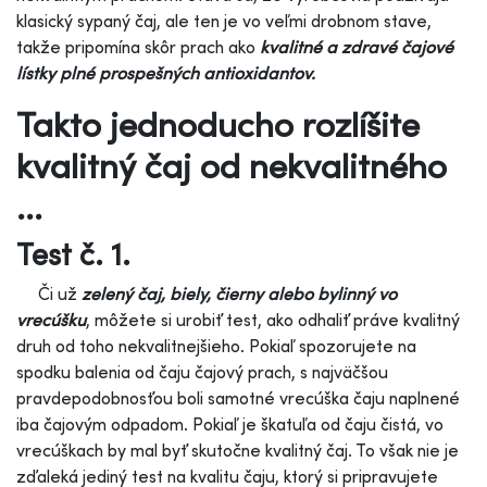
klasický sypaný čaj, ale ten je vo veľmi drobnom stave,
takže pripomína skôr prach ako
kvalitné a zdravé čajové
lístky plné prospešných antioxidantov.
Takto jednoducho rozlíšite
kvalitný čaj od nekvalitného
...
Test č. 1.
Či už
zelený čaj, biely, čierny alebo bylinný vo
vrecúšku
, môžete si urobiť test, ako odhaliť práve kvalitný
druh od toho nekvalitnejšieho. Pokiaľ spozorujete na
spodku balenia od čaju čajový prach, s najväčšou
pravdepodobnosťou boli samotné vrecúška čaju naplnené
iba čajovým odpadom. Pokiaľ je škatuľa od čaju čistá, vo
vrecúškach by mal byť skutočne kvalitný čaj. To však nie je
zďaleká jediný test na kvalitu čaju, ktorý si pripravujete