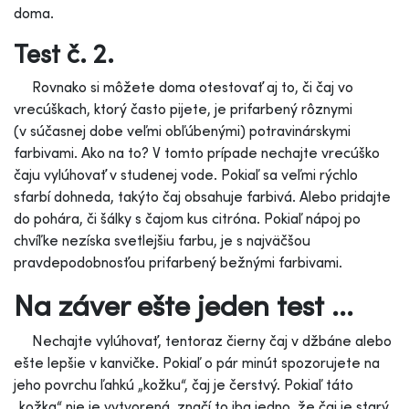
doma.
Test č. 2.
Rovnako si môžete doma otestovať aj to, či čaj vo
vrecúškach, ktorý často pijete, je prifarbený rôznymi
(v súčasnej dobe veľmi obľúbenými) potravinárskymi
farbivami. Ako na to? V tomto prípade nechajte vrecúško
čaju vylúhovať v studenej vode. Pokiaľ sa veľmi rýchlo
sfarbí dohneda, takýto čaj obsahuje farbivá. Alebo pridajte
do pohára, či šálky s čajom kus citróna. Pokiaľ nápoj po
chvíľke nezíska svetlejšiu farbu, je s najväčšou
pravdepodobnosťou prifarbený bežnými farbivami.
Na záver ešte jeden test ...
Nechajte vylúhovať, tentoraz čierny čaj v džbáne alebo
ešte lepšie v kanvičke. Pokiaľ o pár minút spozorujete na
jeho povrchu ľahkú „kožku“, čaj je čerstvý. Pokiaľ táto
„kožka“ nie je vytvorená, značí to iba jedno, že čaj je starý,