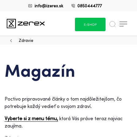
info@izerex.sk
0850444777
E-SHOP
Zdravie
Magazín
Poctivo pripravované články o tom najdôležitejšom, čo
potrebuje každý vedieť o svojom zdraví.
Vyberte si z menu tému,
ktorá Vás práve teraz najviac
zaujíma.