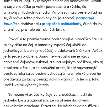
tohto druhu čaju. O listových čajoch ani nehovoriac. Urobiť
si čaj z vrecúška je veľmi jednoduché a rýchle, čo
u mnohých ľuďoch rozhodlo. Pritom sa málo berie ohľad na
to, či práve takto pripravený čaj je zdravý,
podporuje
imunitu
a dodáva telu
prospešné antioxidanty
, či iné druhy
vitamínov, pre telo potrebných látok.
Pokiaľ si to premietneme podrobnejšie, vrecúško čaju je
akoby sitko na čaj. A samotný sypaný čaj uložili do
jednotlivých balení (vrecúšok) a zdokonalili šnúrkami. Avšak
je tu jeden problém. Samotné vrecúško nie je vždy
naplnené čajovými lístkami, ale iba nejakým práškom, ako aj
stopkami z čaju. Je to bohužiaľ prach, ktorý najznámejší
pestovatelia čajov bežne vyhadzujú na smetiská alebo ho
predávajú za lacný peniaz ďalším krajinám. A tie si z toho
urobili veľmi výhodný biznis.
Nemožno však všetky čaje vo vrecúškach hodiť do
jedného koša a označiť ich, že sú plnené iba akýmsi
nekvalitným prachom. Stáva sa, že výrobcovia používajú