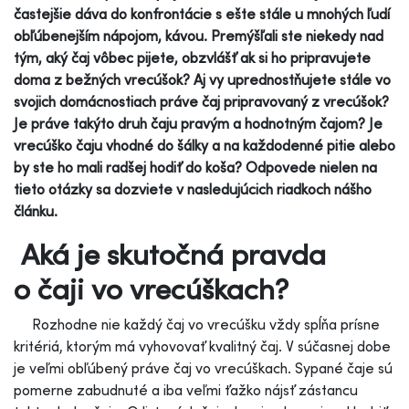
častejšie dáva do konfrontácie s ešte stále u mnohých ľudí
obľúbenejším nápojom, kávou. Premýšľali ste niekedy nad
tým, aký čaj vôbec pijete, obzvlášť ak si ho pripravujete
doma z bežných vrecúšok? Aj vy uprednostňujete stále vo
svojich domácnostiach práve čaj pripravovaný z vrecúšok?
Je práve takýto druh čaju pravým a hodnotným čajom? Je
vrecúško čaju vhodné do šálky a na každodenné pitie alebo
by ste ho mali radšej hodiť do koša? Odpovede nielen na
tieto otázky sa dozviete v nasledujúcich riadkoch nášho
článku.
Aká je skutočná pravda
o čaji vo vrecúškach?
Rozhodne nie každý čaj vo vrecúšku vždy spĺňa prísne
kritériá, ktorým má vyhovovať kvalitný čaj. V súčasnej dobe
je veľmi obľúbený práve čaj vo vrecúškach. Sypané čaje sú
pomerne zabudnuté a iba veľmi ťažko nájsť zástancu