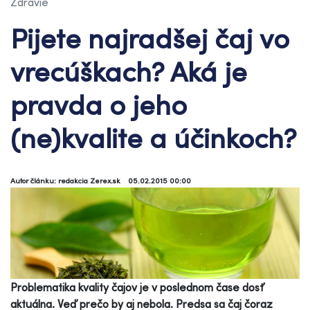
Zdravie
Pijete najradšej čaj vo
vrecúškach? Aká je
pravda o jeho
(ne)kvalite a účinkoch?
Autor článku: redakcia Zerex.sk
05.02.2015 00:00
Problematika kvality čajov je v poslednom čase dosť
aktuálna. Veď prečo by aj nebola. Predsa sa čaj čoraz