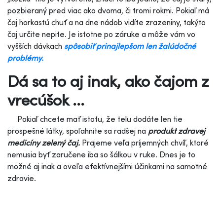
pozbieraný pred viac ako dvoma, či tromi rokmi. Pokiaľ má
čaj horkastú chuť a na dne nádob vidíte zrazeniny, takýto
čaj určite nepite. Je istotne po záruke a môže vám vo
vyšších dávkach
spôsobiť prinajlepšom len žalúdočné
problémy.
Dá sa to aj inak, ako čajom z
vrecúšok ...
Pokiaľ chcete mať istotu, že telu dodáte len tie
prospešné látky, spoľahnite sa radšej na
produkt zdravej
medicíny zelený čaj.
Prajeme veľa príjemných chvíľ, ktoré
nemusia byť zaručene iba so šálkou v ruke. Dnes je to
možné aj inak a oveľa efektívnejšími účinkami na samotné
zdravie.