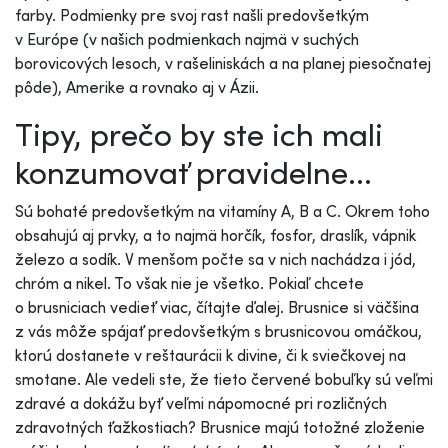
farby. Podmienky pre svoj rast našli predovšetkým
v Európe (v našich podmienkach najmä v suchých
borovicových lesoch, v rašeliniskách a na planej piesočnatej
pôde), Amerike a rovnako aj v Ázii.
Tipy, prečo by ste ich mali
konzumovať pravidelne...
Sú bohaté predovšetkým na vitamíny A, B a C. Okrem toho
obsahujú aj prvky, a to najmä horčík, fosfor, draslík, vápnik
železo a sodík. V menšom počte sa v nich nachádza i jód,
chróm a nikel. To však nie je všetko. Pokiaľ chcete
o brusniciach vedieť viac, čítajte ďalej. Brusnice si väčšina
z vás môže spájať predovšetkým s brusnicovou omáčkou,
ktorú dostanete v reštaurácii k divine, či k sviečkovej na
smotane. Ale vedeli ste, že tieto červené bobuľky sú veľmi
zdravé a dokážu byť veľmi nápomocné pri rozličných
zdravotných ťažkostiach? Brusnice majú totožné zloženie