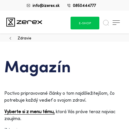
info@izerex.sk
0850444777
E-SHOP
Zdravie
Magazín
Poctivo pripravované články o tom najdôležitejšom, čo
potrebuje každý vedieť o svojom zdraví.
Vyberte si z menu tému,
ktorá Vás práve teraz najviac
zaujíma.