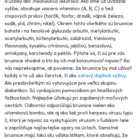
a účinky ako
medvedica lekárska
. Ako sme už uvádzali
vyššie, obsahuje viacero vitamínov (A, B, C) a tiež
stopových prvkov (horčík, fosfor, draslík, vápnik železo,
sodík, jód, chróm, nikel). Okrem tohto všetkého sú brusnice
bohaté i na fenolové glykozidy arbutín, metylarbutín,
acetylarbutín, kofenylarbutín, salidrozid, triesloviny,
flavonoidy, kyselinu citrónovú, jablčnú, benzolovú,
antokyany, karotenidy a pektín. Pýtate sa, či sú pre vás
brusnice vhodné a kto by ich mal konzumovať najviac? Asi
vás neprekvapíme, ak povieme, že brusnice by mal užívať
každý a to už ako čerstvé, či ako
zdravý doplnok výživy
.
Ale predovšetkým sú vyhovujúce pre veľkú skupinu
diabetikov. Sú vynikajúcim pomocníkom pri hnačkových
ťažkostiach. Najlepšie účinkujú pri zapálených močových
cestách. Odborníci odporúčajú brusnice nielen ako
vitamínovú bombu, ale aj ako liek proti herpesu vírusu typu
2, ktorý je najviac sa vyskytujúcim vírusom v ľudskom tele
a zapríčiňuje najčastejšie opary na ústach. Samotné
brusnice majú takú silu vďaka látkam, ktoré obsahujú, že