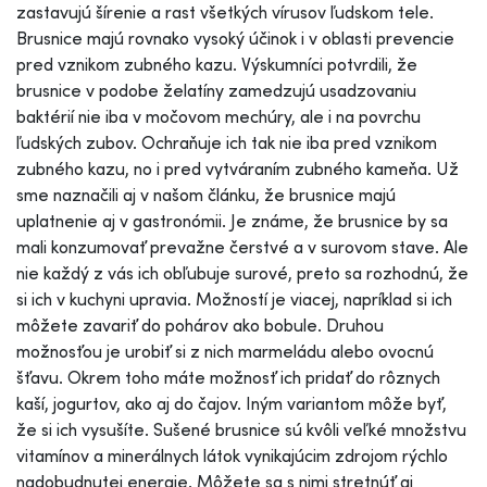
zastavujú šírenie a rast všetkých vírusov ľudskom tele.
Brusnice majú rovnako vysoký účinok i v oblasti prevencie
pred vznikom zubného kazu. Výskumníci potvrdili, že
brusnice v podobe želatíny zamedzujú usadzovaniu
baktérií nie iba v močovom mechúry, ale i na povrchu
ľudských zubov. Ochraňuje ich tak nie iba pred vznikom
zubného kazu, no i pred vytváraním zubného kameňa. Už
sme naznačili aj v našom článku, že brusnice majú
uplatnenie aj v gastronómii. Je známe, že brusnice by sa
mali konzumovať prevažne čerstvé a v surovom stave. Ale
nie každý z vás ich obľubuje surové, preto sa rozhodnú, že
si ich v kuchyni upravia. Možností je viacej, napríklad si ich
môžete zavariť do pohárov ako bobule. Druhou
možnosťou je urobiť si z nich marmeládu alebo ovocnú
šťavu. Okrem toho máte možnosť ich pridať do rôznych
kaší, jogurtov, ako aj do čajov. Iným variantom môže byť,
že si ich vysušíte. Sušené brusnice sú kvôli veľké množstvu
vitamínov a minerálnych látok vynikajúcim zdrojom rýchlo
nadobudnutej energie. Môžete sa s nimi stretnúť aj