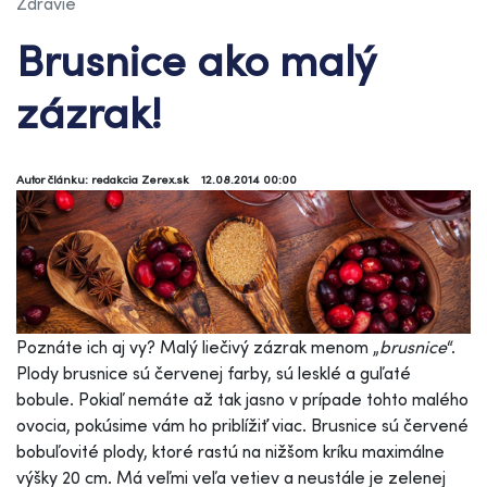
Zdravie
Brusnice ako malý
zázrak!
Autor článku: redakcia Zerex.sk
12.08.2014 00:00
Poznáte ich aj vy? Malý liečivý zázrak menom „
brusnice
“.
Plody brusnice sú červenej farby, sú lesklé a guľaté
bobule. Pokiaľ nemáte až tak jasno v prípade tohto malého
ovocia, pokúsime vám ho priblížiť viac. Brusnice sú červené
bobuľovité plody, ktoré rastú na nižšom kríku maximálne
výšky 20 cm. Má veľmi veľa vetiev a neustále je zelenej