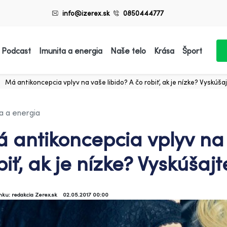
info@izerex.sk
0850444777
 Podcast
Imunita a energia
Naše telo
Krása
Šport
Má antikoncepcia vplyv na vaše libido? A čo robiť, ak je nízke? Vyskúšaj
a a energia
 antikoncepcia vplyv na 
biť, ak je nízke? Vyskúšajt
ánku: redakcia Zerex.sk
02.05.2017 00:00