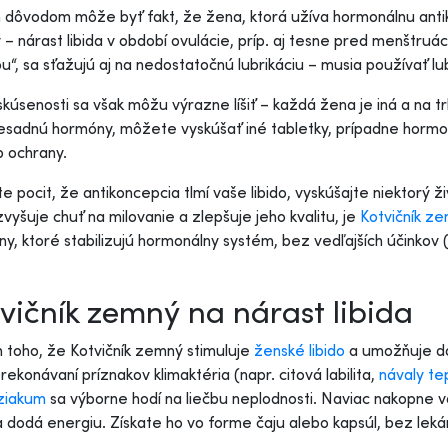
 dôvodom môže byť fakt, že žena, ktorá užíva hormonálnu anti
 – nárast libida v období ovulácie, príp. aj tesne pred menštruá
ou“, sa sťažujú aj na nedostatočnú lubrikáciu – musia používať l
skúsenosti sa však môžu výrazne líšiť – každá žena je iná a na 
sadnú hormóny, môžete vyskúšať iné tabletky, prípadne hormoná
 ochrany.
e pocit, že antikoncepcia tlmí vaše libido, vyskúšajte niektorý ž
zvyšuje chuť na milovanie a zlepšuje jeho kvalitu, je
Kotvičník z
ny, ktoré stabilizujú hormonálny systém, bez vedľajších účinko
vičník zemný na nárast libida
toho, že Kotvičník zemný stimuluje
ženské libido
a umožňuje dá
 prekonávaní príznakov klimaktéria (napr. citová labilita,
návaly te
ziakum
sa výborne hodí na liečbu neplodnosti. Naviac nakopne 
a dodá energiu. Získate ho vo forme čaju alebo kapsúl, bez lek