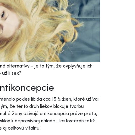
é alternatívy – je to tým, že ovplyvňuje ich
 užili sex?
ntikoncepcie
enalo pokles libida cca 15 % žien, ktoré užívali
m, že tento druh liekov blokuje tvorbu
mnohé ženy užívajú antikoncepciu práve preto,
 sklon k depresívnej nálade. Testosterón totiž
aj celkovú vitalitu.