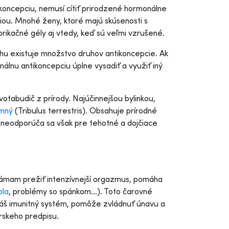
koncepciu, nemusí cítiť prirodzené hormonálne
ciou. Mnohé ženy, ktoré majú skúsenosti s
ubrikačné gély aj vtedy, keď sú veľmi vzrušené.
trhu existuje množstvo druhov antikoncepcie. Ak
lnu antikoncepciu úplne vysadiť a využiť iný
ivotabudič z prírody. Najúčinnejšou bylinkou,
emný
(Tribulus terrestris). Obsahuje prírodné
v (neodporúča sa však pre tehotné a dojčiace
mam prežiť intenzívnejší orgazmus, pomáha
pla
, problémy so spánkom...). Toto čarovné
váš imunitný systém, pomôže zvládnuť únavu a
árskeho predpisu.