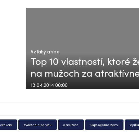
Vzťahy a sex
Top 10 vlastností, ktoré
na mužoch za atraktívn
13.04.2014 00:00
 erekcia
zväčšenie penisu
o mužoch
uspokojenie ženy
ejaku