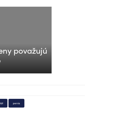
 ženy považujú
e
lát
penis