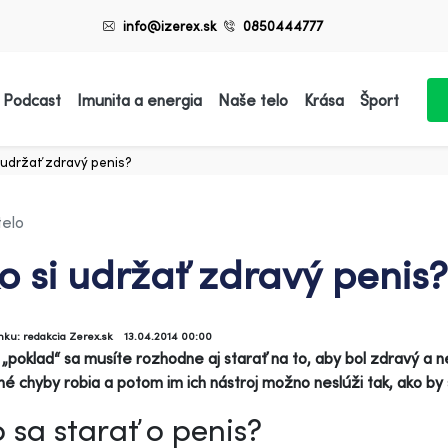
info@izerex.sk
0850444777
 Podcast
Imunita a energia
Naše telo
Krása
Šport
 udržať zdravý penis?
telo
o si udržať zdravý penis?
ánku: redakcia Zerex.sk
13.04.2014 00:00
 „poklad“ sa musíte rozhodne aj starať na to, aby bol zdravý a 
é chyby robia a potom im ich nástroj možno neslúži tak, ako by 
 sa starať o penis?