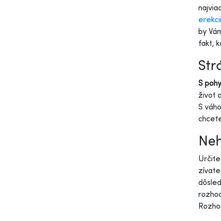
najvia
erekci
by Vám
fakt, 
Str
S pohy
život 
S váho
chcete
Neh
Určite
zívate
dôsled
rozho
Rozhod