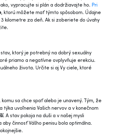
ako, vypracujte si plán a dodržiavajte ho.
Pri
e
, ktorú môžete mať týmto spôsobom. Údajne
aj 3 kilometre za deň. Ak si zoberiete do úvahy
ite.
stav, ktorý je potrebný na dobrý sexuálny
ktoré priamo a negatívne ovplyvňuje erekciu.
álneho života. Určite si aj Vy ciele, ktoré
, komu sa chce spať alebo je unavený. Tým, že
sa týka uvoľnenia Vašich nervov a v konečnom
ší
. A stav pokoja na duši a v našej mysli
 aby činnosť Vášho penisu bola optimálna.
okojnejšie.