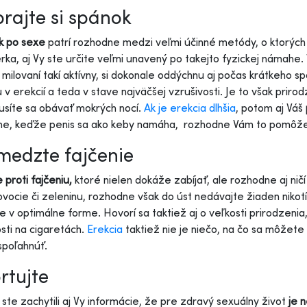
rajte si spánok
k po sexe
patrí rozhodne medzi veľmi účinné metódy, o ktorých
rka, aj Vy ste určite veľmi unavený po takejto fyzickej námahe. V
i milovaní takí aktívny, si dokonale oddýchnu aj počas krátkeho s
 v erekcií a teda v stave najväčšej vzrušivosti. Je to však prir
síte sa obávať mokrých nocí.
Ak je erekcia dlhšia
, potom aj Váš
tne, keďže penis sa ako keby namáha, rozhodne Vám to pomôž
edzte fajčenie
e proti fajčeniu,
ktoré nielen dokáže zabíjať, ale rozhodne aj ničí
ovocie či zeleninu, rozhodne však do úst nedávajte žiaden nikot
 v optimálne forme. Hovorí sa taktiež aj o veľkosti prirodzenia,
osti na cigaretách.
Erekcia
taktiež nie je niečo, na čo sa môžete
spoľahnúť.
rtujte
 ste zachytili aj Vy informácie, že pre zdravý sexuálny život
je 