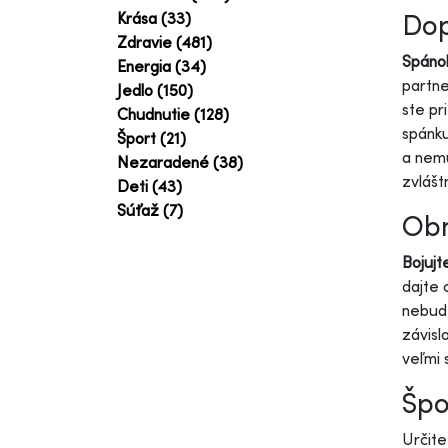
Dop
Krása (33)
Zdravie (481)
Spáno
Energia (34)
partne
Jedlo (150)
ste pr
Chudnutie (128)
spánku
Šport (21)
a nemu
Nezaradené (38)
zvláš
Deti (43)
Súťaž (7)
Obm
Bojujt
dajte 
nebude
závisl
veľmi 
Špo
Určite