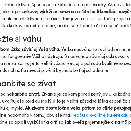
c, treba aktívne športovať a zabudnúť na predsudky. Ak neviete 
i
, ale aj
pri celkovej výdrži pri sexe sa určite hodí kondícia navyš
 malo na efektívne a správne fungovanie
penisu
stačiť prejsť 
koľko krokov spravíte denne, určite sa k tomuto číslu aspoň priblíž
ážte si váhu
bom úzko súvisí aj Vaša
váha.
Veľká nadváha to rozhodne nie je 
a na fungovanie Vášho nástroja. S nadváhou súvisí aj cukrovka, 
u nie sú žarty, je to veľmi vážna vec aj z pohľadu kvalitného sexu
 dosiahnuť a medzi prvými by malo byť aj schudnutie.
anbite sa zívať
 sa nehanbite
zívať.
Zívanie je celkom prirodzený jav u každého
, uvoľňujete oxid dusnatý a to je veľmi zásadná látka aspoň čo 
ku aj mysle.
Ak zívate dostatočne veľa, potom sa cítite pokojnej
dne napomáha k tomu, aby ste mali
lepšiu a kvalitnejšiu erekciu
a
ne sa oplatí vyskúšať a cítiť sa tak oveľa príjemnejšie a najmä p