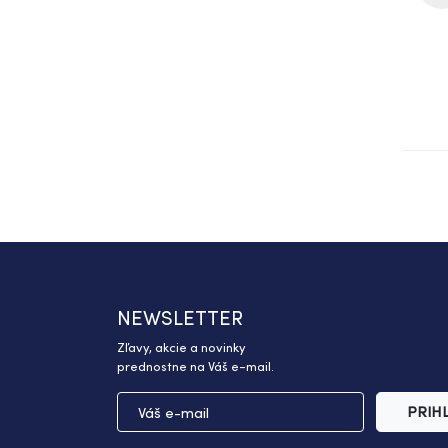
NEWSLETTER
Zľavy, akcie a novinky
prednostne na Váš e-mail.
PRIH