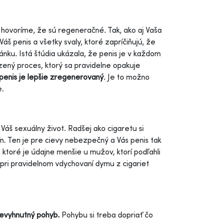
 hovoríme, že sú regeneračné. Tak, ako aj Vaša
áš penis a všetky svaly, ktoré zapríčiňujú, že
pánku. Istá štúdia ukázala, že penis je v každom
odzený proces, ktorý sa pravidelne opakuje
penis je lepšie zregenerovaný
. Je to možno
e.
 Váš sexuálny život. Radšej ako cigaretu si
ín. Ten je pre cievy nebezpečný a Vás penis tak
 ktoré je údajne menšie u mužov, ktorí podľahli
 pri pravidelnom vdychovaní dymu z cigariet
nevyhnutný pohyb.
Pohybu si treba dopriať čo