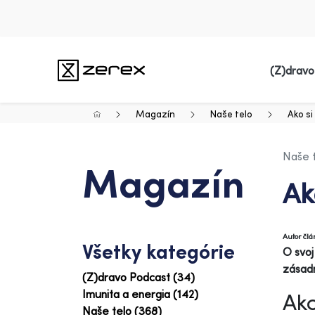
(Z)dravo
Magazín
Naše telo
Ako si
Naše 
Magazín
Ak
Autor čl
Všetky kategórie
O svoj
zásadn
(Z)dravo Podcast (34)
Imunita a energia (142)
Ako
Naše telo (368)