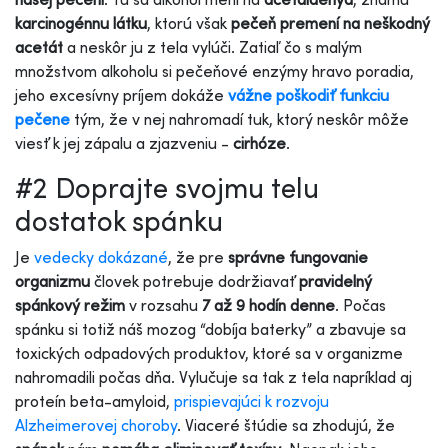
karcinogénnu látku
, ktorú však
pečeň premení na neškodný
acetát
a neskôr ju z tela vylúči. Zatiaľ čo s malým
množstvom alkoholu si pečeňové enzýmy hravo poradia,
jeho excesívny príjem dokáže
vážne poškodiť funkciu
pečene
tým, že v nej nahromadí tuk, ktorý neskôr môže
viesť k jej zápalu a zjazveniu -
cirhóze
.
#2 Doprajte svojmu telu
dostatok spánku
Je
vedecky dokázané
, že pre
správne fungovanie
organizmu
človek potrebuje dodržiavať
pravidelný
spánkový režim
v rozsahu
7 až 9 hodín denne
. Počas
spánku si totiž náš mozog “dobíja baterky” a zbavuje sa
toxických odpadových produktov, ktoré sa v organizme
nahromadili počas dňa. Vylučuje sa tak z tela napríklad aj
proteín beta-amyloid,
prispievajúci k rozvoju
Alzheimerovej choroby
. Viaceré štúdie sa zhodujú, že