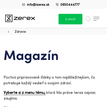
info@izerex.sk
0850444777
E-SHOP
Zdravie
Magazín
Poctivo pripravované články o tom najdôležitejšom, čo
potrebuje každý vedieť o svojom zdraví.
Vyberte si z menu tému,
ktorá Vás práve teraz najviac
zaujíma.