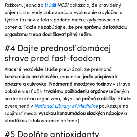
ťažkosti. Jedna zo
štúdií
NCBI
dokázala, že pravidelný
príjem čistej vody zabezpečuje vyplavenie a vylúčenie
týchto toxínov z tela v podobe moču, vydychovania a
potenia. Takže nezabúdajte, že pre
správnu detoxikáciu
organizmu treba dodržiavať pitný režim.
#4 Dajte prednosť domácej
strave pred fast-foodom
Viaceré nezávislé štúdie preukázali, že prehnaná
konzumácia nezdravého
, mastného
jedla prispieva k
obezite a cukrovke
.
Nadmerné množstvo toxínov
v strave
dokáže viesť až k
trvalému poškodeniu orgánov
určených
na detoxikáciu organizmu, akými sú
pečeň a obličky
. Štúdia
zverejnená v
National Library of Medicine
poukazuje na
spojitosť medzi
vysokou konzumáciou sladkých nápojov
a
steatózou
(stukovatením pečene).
#5 Doplňte antioxidanty