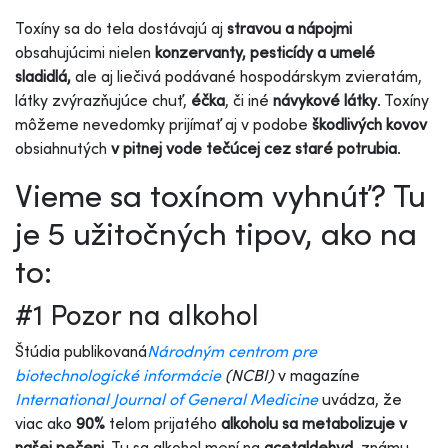
Toxíny sa do tela dostávajú aj
stravou a nápojmi
obsahujúcimi nielen
konzervanty, pesticídy a umelé
sladidlá,
ale aj liečivá podávané hospodárskym zvieratám,
látky zvýrazňujúce chuť,
éčka
, či iné
návykové látky
. Toxíny
môžeme nevedomky prijímať aj v podobe
škodlivých kovov
obsiahnutých
v pitnej vode tečúcej cez staré potrubia
.
Vieme sa toxínom vyhnúť? Tu
je 5 užitočných tipov, ako na
to:
#1 Pozor na alkohol
Štúdia publikovaná
Národným centrom pre
biotechnologické informácie
(NCBI)
v magazíne
International Journal of General Medicine
uvádza, že
viac ako
90%
telom prijatého
alkoholu sa metabolizuje v
našej pečeni
. Tu sa alkohol mení na
acetaldehyd
, známu