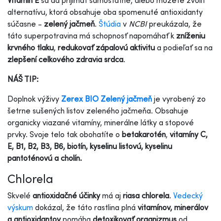
alternatívu, ktorá obsahuje oba spomenuté antioxidanty
súčasne -
zelený jačmeň
.
Štúdia
v
NCBI
preukázala, že
táto superpotravina má schopnosť napomáhať k
zníženiu
krvného tlaku
,
redukovať zápalovú aktivitu
a podieľať sa na
zlepšení celkového zdravia srdca
.
NÁŠ TIP:
Doplnok výživy
Zerex BIO Zelený jačmeň
je vyrobený zo
šetrne sušených listov zeleného jačmeňa. Obsahuje
organicky viazané vitamíny, minerálne látky a stopové
prvky. Svoje telo tak obohatíte o
betakarotén
,
vitamíny C,
E, B1, B2, B3, B6, biotín, kyselinu listovú, kyselinu
pantoténovú a cholín.
Chlorela
Skvelé
antioxidačné účinky
má aj
riasa chlorela
.
Vedecký
výskum
dokázal, že táto rastlina plná
vitamínov, minerálov
a antioxidantov
pomáha
detoxikovať organizmus
od