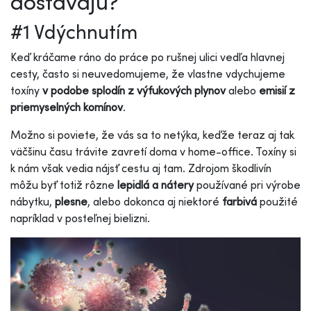
dostávajú?
#1 Vdýchnutím
Keď kráčame ráno do práce po rušnej ulici vedľa hlavnej
cesty, často si neuvedomujeme, že vlastne vdychujeme
toxíny
v podobe splodín z výfukových plynov
alebo
emisií z
priemyselných komínov
.
Možno si poviete, že vás sa to netýka, keďže teraz aj tak
väčšinu času trávite zavretí doma v home-office. Toxíny si
k nám však vedia nájsť cestu aj tam. Zdrojom škodlivín
môžu byť totiž rôzne
lepidlá a nátery
používané pri výrobe
nábytku,
plesne
, alebo dokonca aj niektoré
farbivá
použité
napríklad v posteľnej bielizni.