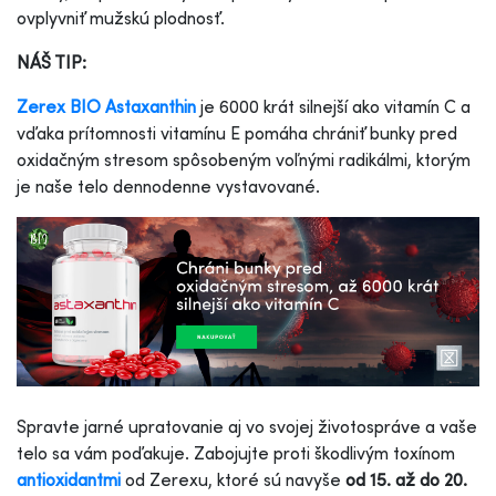
ovplyvniť mužskú plodnosť.
NÁŠ TIP:
Zerex BIO Astaxanthin
je 6000 krát silnejší ako vitamín C a
vďaka prítomnosti vitamínu E pomáha chrániť bunky pred
oxidačným stresom spôsobeným voľnými radikálmi, ktorým
je naše telo dennodenne vystavované.
Spravte jarné upratovanie aj vo svojej životospráve a vaše
telo sa vám poďakuje. Zabojujte proti škodlivým toxínom
antioxidantmi
od Zerexu, ktoré sú navyše
od 15. až do 20.