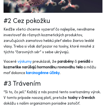
#2 Cez pokožku
Keďže všetci chceme vyzerať čo najlepšie, neváhame
investovať do rôznych kozmetických produktov,
zaručujúcich zamatovo hebkú pleť alebo žiarivo lesklé
vlasy. Treba si však dať pozor na toxíny, ktoré mnohé z
týchto “čarovných sér” v sebe ukrývajú.
Viaceré
výskumy
preukázali, že
parabény
či
penidlá
v
kozmetike narúšajú hormonálnu rovnováhu tela
a môžu
mať dokonca
karcinogénne účinky
.
#3 Trávením
“Si to, čo ješ.” Každý z nás pozná tento svetoznámy výrok.
V tomto prípade naozaj platí, pretože
toxíny v črevách
dokážu s našim organizmom poriadne zatočiť.