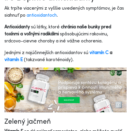
Ak trpíte viacerými z vyššie uvedených symptómov, je čas
siahnuť po
antioxidantoch
.
Antioxidanty
sú látky, ktoré
chránia naše bunky pred
toxínmi a voľnými radikálmi
spôsobujúcimi rakovinu,
srdcovo-cievne choroby a iné vážne ochorenia.
Jednými z najúčinnejších antioxidantov sú
vitamín C
a
vitamín E
(takzvané karoténoidy).
Zelený jačmeň
Vitamín E
sa dá prijímať samostatne, alebo môžete zvoliť