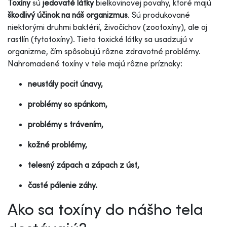
Toxíny
sú
jedovaté látky
bielkovinovej povahy, ktoré majú
škodlivý účinok na náš organizmus
. Sú produkované
niektorými druhmi baktérií, živočíchov (zootoxíny), ale aj
rastlín (fytotoxíny). Tieto toxické látky sa usadzujú v
organizme, čím spôsobujú rôzne zdravotné problémy.
Nahromadené toxíny v tele majú rôzne príznaky:
neustály pocit únavy,
problémy so spánkom,
problémy s trávením,
kožné problémy,
telesný zápach a zápach z úst,
časté pálenie záhy.
Ako sa toxíny do nášho tela