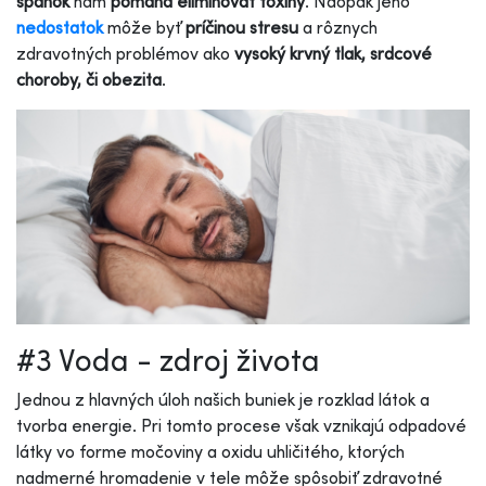
spánok
nám
pomáha eliminovať toxíny
. Naopak jeho
nedostatok
môže byť
príčinou stresu
a rôznych
zdravotných problémov ako
vysoký krvný tlak, srdcové
choroby, či obezita
.
#3 Voda - zdroj života
Jednou z hlavných úloh našich buniek je rozklad látok a
tvorba energie. Pri tomto procese však vznikajú odpadové
látky vo forme močoviny a oxidu uhličitého, ktorých
nadmerné hromadenie v tele môže spôsobiť zdravotné