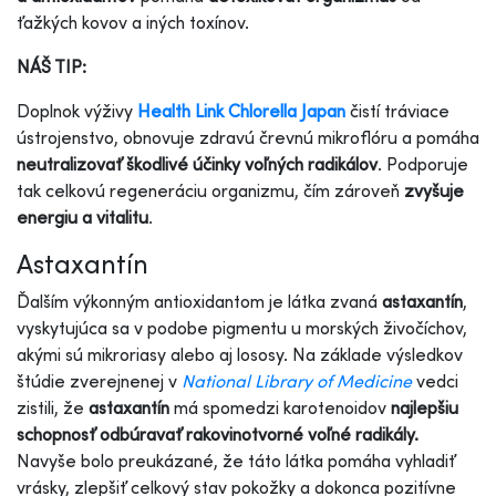
ťažkých kovov a iných toxínov.
NÁŠ TIP:
Doplnok výživy
Health Link Chlorella Japan
čistí tráviace
ústrojenstvo, obnovuje zdravú črevnú mikroflóru a pomáha
neutralizovať škodlivé účinky voľných radikálov
. Podporuje
tak celkovú regeneráciu organizmu, čím zároveň
zvyšuje
energiu a vitalitu
.
Astaxantín
Ďalším výkonným antioxidantom je látka zvaná
astaxantín
,
vyskytujúca sa v podobe pigmentu u morských živočíchov,
akými sú mikroriasy alebo aj lososy. Na základe výsledkov
štúdie zverejnenej v
National Library of Medicine
vedci
zistili, že
astaxantín
má spomedzi karotenoidov
najlepšiu
schopnosť odbúravať rakovinotvorné voľné radikály.
Navyše bolo preukázané, že táto látka pomáha vyhladiť
vrásky, zlepšiť celkový stav pokožky a dokonca pozitívne