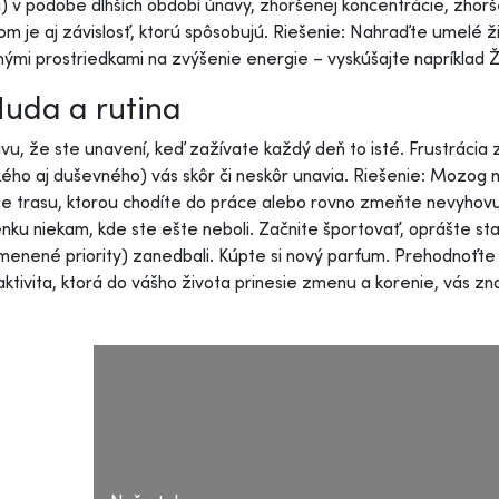
) v podobe dlhších období únavy, zhoršenej koncentrácie, zhor
om je aj závislosť, ktorú spôsobujú. Riešenie: Nahraďte umelé ž
nými prostriedkami na zvýšenie energie – vyskúšajte napríklad 
Nuda a rutina
ivu, že ste unavení, keď zažívate každý deň to isté. Frustráci
kého aj duševného) vás skôr či neskôr unavia. Riešenie: Mozog 
 trasu, ktorou chodíte do práce alebo rovno zmeňte nevyhovu
nku niekam, kde ste ešte neboli. Začnite športovať, oprášte sta
menené priority) zanedbali. Kúpte si nový parfum. Prehodnoťte s
ktivita, ktorá do vášho života prinesie zmenu a korenie, vás zn