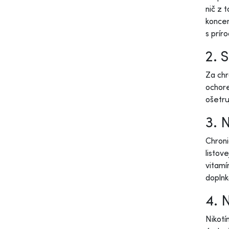
nič z 
koncen
s prír
2. 
Za chr
ochore
ošetru
3. 
Chroni
listov
vitamí
doplnk
4. 
Nikotí