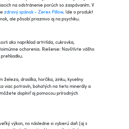
biacich na odstránenie porúch so zaspávaním. V
re
zdravý spánok - Zerex Pillow
. Ide o produkt
ok, ale pôsobí priaznivo aj na psychiku.
ti ako napríklad artritída, cukrovka,
utoimúnne ochorenia. Riešenie: Navštívte vášho
 prehliadku.
leza, draslíka, horčíka, zinku, kyseliny
ka viac potravín, bohatých na tieto minerály a
 môžete doplniť aj pomocou prírodných
eľký výkon, no následne si vyberú daň (aj s