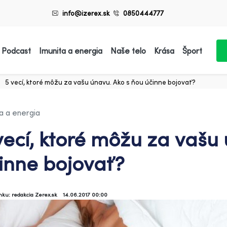
info@izerex.sk
0850444777
 Podcast
Imunita a energia
Naše telo
Krása
Šport
5 vecí, ktoré môžu za vašu únavu. Ako s ňou účinne bojovať?
a a energia
vecí, ktoré môžu za vašu
inne bojovať?
ánku: redakcia Zerex.sk
14.06.2017 00:00