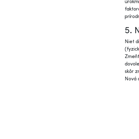
úrokmi
faktor
prírod
5. 
Niet d
(fyzic
Zmeňte
dovole
skôr z
Nová a