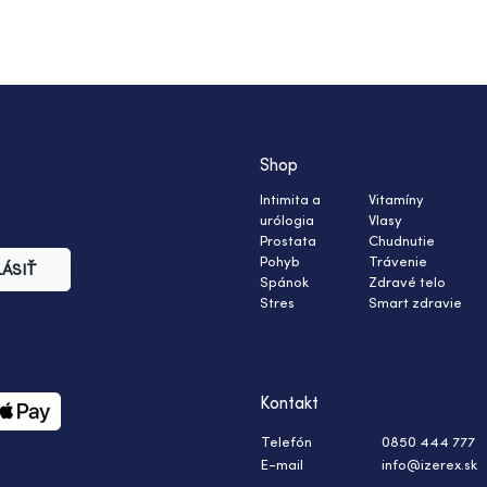
Shop
Intimita a
Vitamíny
urólogia
Vlasy
Prostata
Chudnutie
Pohyb
Trávenie
LÁSIŤ
Spánok
Zdravé telo
Stres
Smart zdravie
Kontakt
Telefón
0850 444 777
E-mail
info@izerex.sk