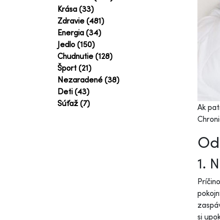
Krása (33)
Zdravie (481)
Energia (34)
Jedlo (150)
Chudnutie (128)
Šport (21)
Nezaradené (38)
Deti (43)
Súťaž (7)
Ak pat
Chron
Odk
1. 
Príčin
pokojn
zaspáv
si upo