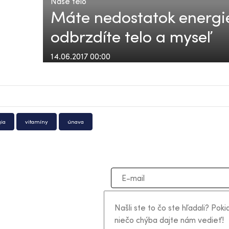
Naše telo
Máte nedostatok energi
odbrzdíte telo a myseľ
14.06.2017 00:00
ia
vitamíny
únava