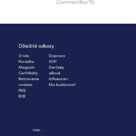
Dôležité odkazy
O nás
Doprava
Poradňa
VOP
Magazín
Darčeky
Certifikáty
eBook
Nastavenie
Influenceri
cookies
Eko budúcnosť
FAQ
B2B
viac ...