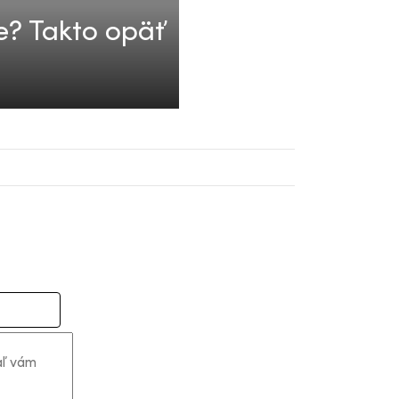
e? Takto opäť