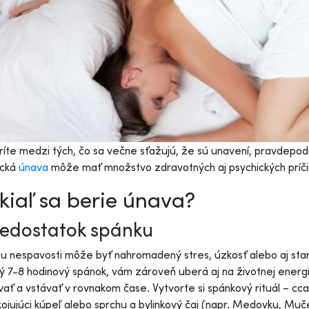
ríte medzi tých, čo sa večne sťažujú, že sú unavení, pravdep
ická
únava
môže mať množstvo zdravotných aj psychických príčin
iaľ sa berie únava?
Nedostatok spánku
ou nespavosti môže byť nahromadený stres, úzkosť alebo aj sta
ý 7-8 hodinový spánok, vám zároveň uberá aj na životnej energ
ať a vstávať v rovnakom čase. Vytvorte si spánkový rituál – cca
kojujúci kúpeľ alebo sprchu a bylinkový čaj (napr. Medovku, Muč