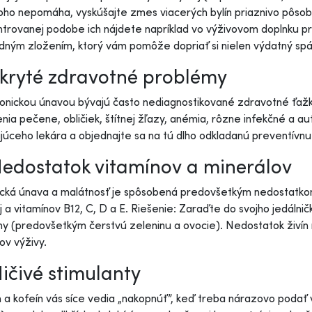
toho nepomáha, vyskúšajte zmes viacerých bylín priaznivo pôso
trovanej podobe ich nájdete napríklad vo výživovom doplnku p
odným zložením, ktorý vám pomôže dopriať si nielen výdatný spán
Skryté zdravotné problémy
onickou únavou bývajú často nediagnostikované zdravotné ťažkos
nia pečene, obličiek, štítnej žľazy, anémia, rôzne infekčné a a
júceho lekára a objednajte sa na tú dlho odkladanú preventívnu
Nedostatok vitamínov a minerálov
cká únava a malátnosť je spôsobená predovšetkým nedostatkom že
ej a vitamínov B12, C, D a E. Riešenie: Zaraďte do svojho jedálnič
ny (predovšetkým čerstvú zeleninu a ovocie). Nedostatok živín
ov výživy.
Ničivé stimulanty
n a kofeín vás síce vedia „nakopnúť”, keď treba nárazovo podať v