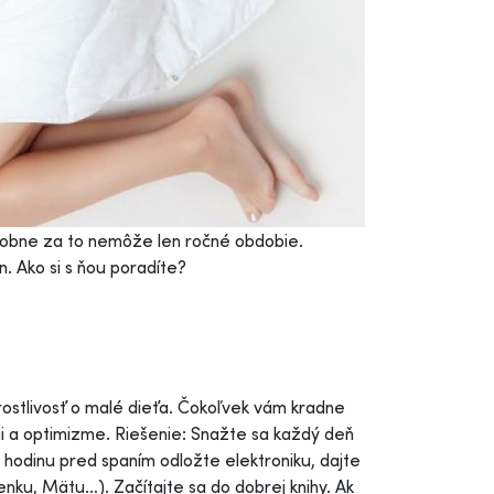
odobne za to nemôže len ročné obdobie.
. Ako si s ňou poradíte?
rostlivosť o malé dieťa. Čokoľvek vám kradne
ii a optimizme. Riešenie: Snažte sa každý deň
 hodinu pred spaním odložte elektroniku, dajte
enku, Mätu…). Začítajte sa do dobrej knihy. Ak