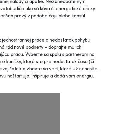
šenej nálady či apatie. Nezanedbateľným
ivotabudiče ako sú káva či energetické drinky
Ženšen pravý v podobe čaju alebo kapsúl.
a z jednostrannej práce a nedostatok pohybu
má rád nové podnety – doprajte mu ich!
júcu prácu. Vyberte sa spolu s partnerom na
ré koníčky, ktoré ste pre nedostatok času (či
voj šatník a zbavte sa vecí, ktoré už nenosíte.
ovu naštartuje, inšpiruje a dodá vám energiu.