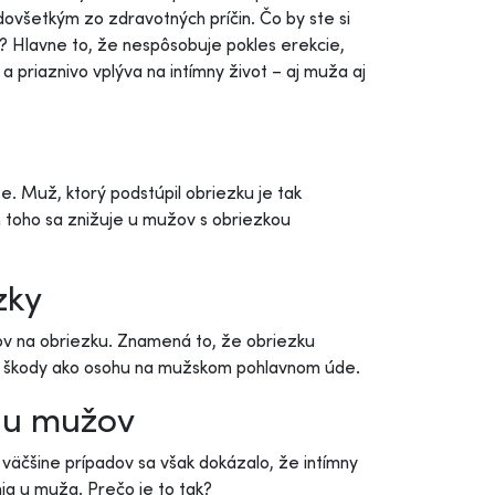
ovšetkým zo zdravotných príčin. Čo by ste si
on? Hlavne to, že nespôsobuje pokles erekcie,
 a priaznivo vplýva na intímny život – aj muža aj
e. Muž, ktorý podstúpil obriezku je tak
 toho sa znižuje u mužov s obriezkou
zky
ov na obriezku. Znamená to, že obriezku
ac škody ako osohu na mužskom pohlavnom úde.
adu mužov
väčšine prípadov sa však dokázalo, že intímny
ia u muža. Prečo je to tak?