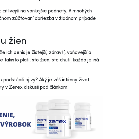
citlivejší na vonkajšie podnety. V mnohých
ečnom zúčtovaní obriezka v žiadnom prípade
u žien
ich penis je čistejší, zdravší, voňavejší a
akisto platí, sto žien, sto chutí, každá je iná
odstúpili aj vy? Aký je váš intímny život
y v Zerex diskusii pod článkom!