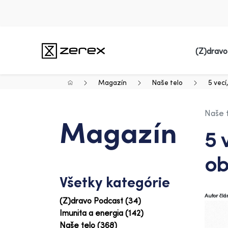
(Z)dravo
Magazín
Naše telo
5 vecí
Naše 
Magazín
5 
ob
Všetky kategórie
Autor čl
(Z)dravo Podcast (34)
Imunita a energia (142)
Naše telo (368)