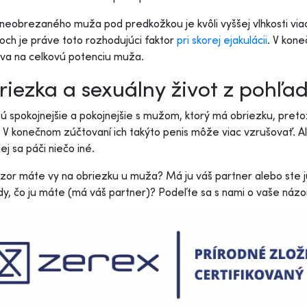
neobrezaného muža pod predkožkou je kvôli vyššej vlhkosti viac 
och je práve toto rozhodujúci faktor
pri skorej ejakulácii
. V kon
va na celkovú potenciu muža.
iezka a sexuálny život z pohľad
ú spokojnejšie a pokojnejšie s mužom, ktorý má obriezku, pretože 
. V konečnom zúčtovaní ich takýto penis môže viac vzrušovať. Ale t
ej sa páči niečo iné.
zor máte vy na obriezku u muža? Má ju váš partner alebo ste ju p
y, čo ju máte (má váš partner)? Podeľte sa s nami o vaše názor