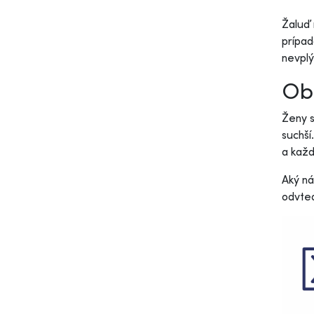
Žaluď 
prípad
nevplý
Obr
Ženy s
suchší
a každ
Aký ná
odvted