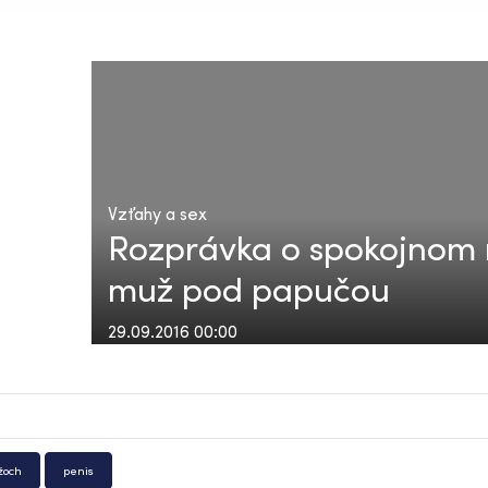
Vzťahy a sex
Rozprávka o spokojnom 
muž pod papučou
29.09.2016 00:00
žoch
penis