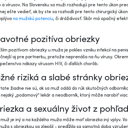
 a vírusov. Na Slovensku sa muži rozhodujú pre tento úkon pred
 nej ešte vedieť, ak by ste sa rozhodli pre tento chirurgický úk
vplýva
na mužskú potenciu
, či dráždivosť. Skôr má opačný efekt
avotné pozitíva obriezky
ším pozitívom obriezky u muža je pokles vzniku infekcií na penis
nejší aj pre partnerku, pretože neprenáša na ňu vírusy. Okrem
ečenstvo nákazy vírusom HIV, či ďalších chorôb.
né riziká a slabé stránky obrie
tate žiadne nie sú, ak sa muž oddá do rúk skutočných odborník
 nejaký „podomový“ lekár a neodborník, ktorý môže narobiť vi
iezka a sexuálny život z pohľ
muž je iný a na každého muža môže mať obriezka iný vplyv. Vo 
muža s obriezkou sa zlepšil - predĺžila sa samotná doba vzrušen