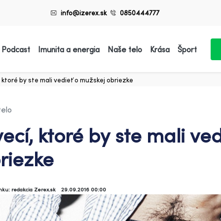
info@izerex.sk
0850444777
 Podcast
Imunita a energia
Naše telo
Krása
Šport
, ktoré by ste mali vedieť o mužskej obriezke
telo
vecí, ktoré by ste mali ve
riezke
ánku: redakcia Zerex.sk
29.09.2016 00:00