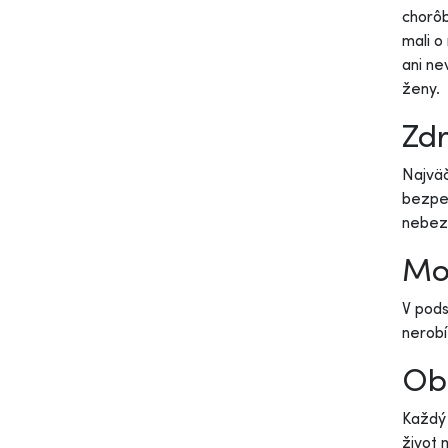
chorôb
mali o
ani ne
ženy.
Zdr
Najväč
bezpeč
nebezp
Mož
V pods
nerobí
Obr
Každý 
život 