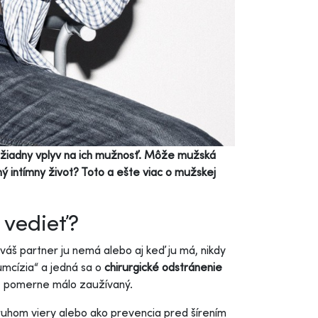
á žiadny vplyv na ich mužnosť. Môže mužská
ý intímny život? Toto a ešte viac o mužskej
 vedieť?
váš partner ju nemá alebo aj keď ju má, nikdy
umcízia“ a jedná sa o
chirurgické odstránenie
le pomerne málo zaužívaný.
druhom viery alebo ako prevencia pred šírením