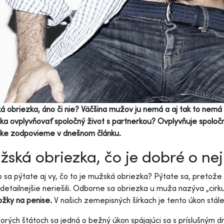
 obriezka, áno či nie? Väčšina mužov ju nemá a aj tak to nem
ka ovplyvňovať spoločný život s partnerkou? Ovplyvňuje spoločn
zke zodpovieme v dnešnom článku.
ská obriezka, čo je dobré o nej
sa pýtate aj vy, čo to je mužská obriezka? Pýtate sa, pretože 
 detailnejšie neriešili. Odborne sa obriezka u muža nazýva „cirk
žky na penise.
V našich zemepisných šírkach je tento úkon stá
torých štátoch sa jedná o bežný úkon spájajúci sa s príslušným 