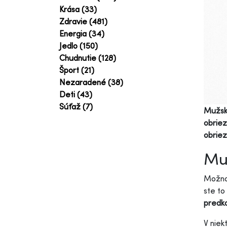
Krása (33)
Zdravie (481)
Energia (34)
Jedlo (150)
Chudnutie (128)
Šport (21)
Nezaradené (38)
Deti (43)
Súťaž (7)
Mužská
obriez
obrie
Muž
Možno 
ste to
predko
V niek