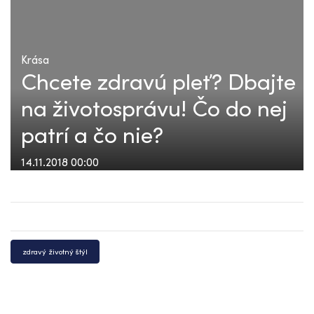
Krása
Chcete zdravú pleť? Dbajte
na životosprávu! Čo do nej
patrí a čo nie?
14.11.2018 00:00
zdravý životný štýl