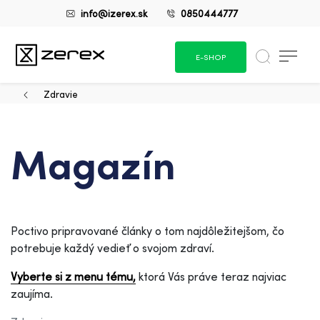
info@izerex.sk
0850444777
E-SHOP
Zdravie
Magazín
Poctivo pripravované články o tom najdôležitejšom, čo
potrebuje každý vedieť o svojom zdraví.
Vyberte si z menu tému,
ktorá Vás práve teraz najviac
zaujíma.