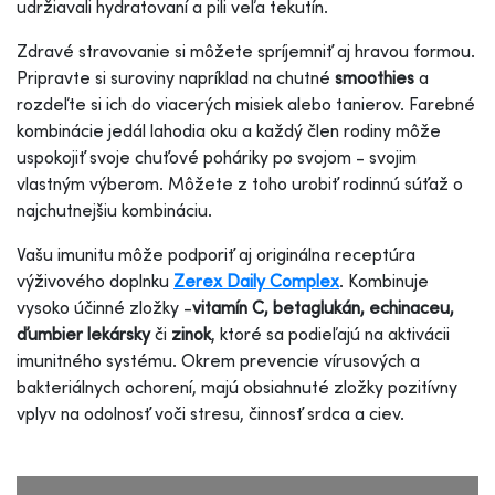
udržiavali hydratovaní a pili veľa tekutín.
Zdravé stravovanie si môžete spríjemniť aj hravou formou.
Pripravte si suroviny napríklad na chutné
smoothies
a
rozdeľte si ich do viacerých misiek alebo tanierov. Farebné
kombinácie jedál lahodia oku a každý člen rodiny môže
uspokojiť svoje chuťové poháriky po svojom - svojim
vlastným výberom. Môžete z toho urobiť rodinnú súťaž o
najchutnejšiu kombináciu.
Vašu imunitu môže podporiť aj originálna receptúra
výživového doplnku
Zerex Daily Complex
. Kombinuje
vysoko účinné zložky -
vitamín C, betaglukán, echinaceu,
ďumbier lekársky
či
zinok
, ktoré sa podieľajú na aktivácii
imunitného systému. Okrem prevencie vírusových a
bakteriálnych ochorení, majú obsiahnuté zložky pozitívny
vplyv na odolnosť voči stresu, činnosť srdca a ciev.