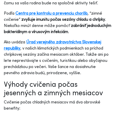
čomu sa vaša rodina bude na spoločné aktivity tešiť.
Podľa
Centra pre kontrolu a prevenciu chorôb
, “zimné
cvičenie”
zvyšuje imunitu počas sezóny chladu a chrípky
.
Niekoľko minút denne môže pomôcť
zabrániť jednoduchým
bakteriálnym a vírusovým infekciám
.
Ako uvádza
Úrad verejného zdravotníctva Slovenskej
republiky
, v našich klimatických podmienkach sa príchod
chrípkovej sezóny začína mesiacom október. Takže ani po
lete neprestávajte s cvičením, turistikou alebo obyčajnou
prechádzkou po večeri. Vaše šance na dosiahnutie
pevného zdravia budú, prirodzene, vyššie.
Výhody cvičenia počas
jesenných a zimných mesiacov
Cvičenie počas chladných mesiacov má dva obrovské
benefity: