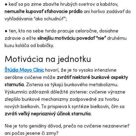
● keď sa po zime zbavíte hrubých svetrov a kabátov,
nemusíte kupovať sťahovacie prádlo
ani horlivo zadávať do
vyhľadávania “ako schudnúť”;
● ten, kto na sebe tvrdo pracuje celoročne, dosiahne
zdravie a ešte
silnejšiu motiváciu povedať “nie”
druhému
kusu koláča od babičky.
Motivácia na jednotku
Štúdia Mayo Clinic
hovorí, že je to vysoko intenzívne
aeróbne cvičenie môže
zvrátiť niektoré bunkové aspekty
starnutia
. Zistenia sa týkajú bunkového metabolizmu.
Výskumníci zdôraznili dôležité zistenie: cvičenie výrazne
zlepšilo bunkové mechanizmy zodpovedné za tvorbu
nových bielkovín. To prispieva k syntéze bielkovín, čím sa
zvráti veľký nepriaznivý účinok starnutia
.
Nie je toto geniálny dôvod, prečo na cvičenie nezanevrieť
ani počas jesene či zimy?