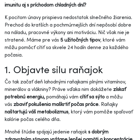
imunitu aj s príchodom chladných dní?
K pocitom únavy prispieva nedostatok slnečného žiarenia.
Prechod do kratších a pochmúrnejších dní nepôsobí dobre
na náladu, pracovné výkony ani motiváciu. Nič však nie je
stratené. Máme pre vás
5 užitočných tipov
, ktoré vám
môžu pomôcť cítiť sa skvele 24 hodín denne za každého
počasia.
1. Objavte silu raňajok
Čo tak začať deň lahodnými raňajkami plnými vitamínov,
minerálov a vlákniny? Práve vďaka nim dokážete
získať
potrebnú energiu,
pomáhajú vám
cítiť sa sýto
a môžu
vás
zbaviť pokušenia maškrtiť počas práce
. Raňajky
naštartujú váš metabolizmus
, ktorý vám pomôže spaľovať
kalórie počas celého dňa.
Mnohé štúdie spájajú jedenie raňajok
s dobrým
zdravotným stavom vrátane lepšej pamäti a koncentrácie