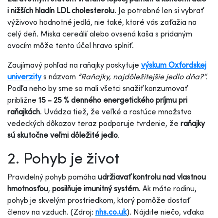
i nižších hladín LDL cholesterolu
. Je potrebné len si vybrať
výživovo hodnotné jedlá, nie také, ktoré vás zaťažia na
celý deň. Miska cereálií alebo ovsená kaša s pridaným
ovocím môže tento účel hravo splniť.
Zaujímavý pohľad na raňajky poskytuje
výskum Oxfordskej
univerzity
s názvom
“Raňajky, najdôležitejšie jedlo dňa?”.
Podľa neho by sme sa mali všetci snažiť konzumovať
približne
15 - 25 % denného energetického príjmu pri
raňajkách
. Uvádza tiež, že veľké a rastúce množstvo
vedeckých dôkazov teraz podporuje tvrdenie, že
raňajky
sú skutočne veľmi dôležité jedlo
.
2. Pohyb je život
Pravidelný pohyb pomáha
udržiavať kontrolu nad vlastnou
hmotnosťou
,
posilňuje imunitný systém
. Ak máte rodinu,
pohyb je skvelým prostriedkom, ktorý pomôže dostať
členov na vzduch. (Zdroj:
nhs.co.uk
). Nájdite niečo, vďaka