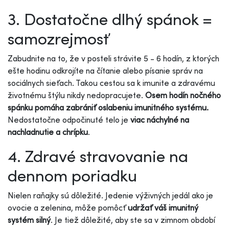
3. Dostatočne dlhý spánok =
samozrejmosť
Zabudnite na to, že v posteli strávite 5 - 6 hodín, z ktorých
ešte hodinu odkrojíte na čítanie alebo písanie správ na
sociálnych sieťach. Takou cestou sa k imunite a zdravému
životnému štýlu nikdy nedopracujete.
Osem hodín nočného
spánku pomáha zabrániť oslabeniu imunitného systému.
Nedostatočne odpočinuté telo je
viac náchylné na
nachladnutie a chrípku
.
4. Zdravé stravovanie na
dennom poriadku
Nielen raňajky sú dôležité. Jedenie výživných jedál ako je
ovocie a zelenina, môže pomôcť
udržať váš imunitný
systém silný
. Je tiež dôležité, aby ste sa v zimnom období