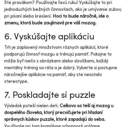
Ste pravákom? Používajte ľavú ruku! Vyskúšajte to pri
jednoduchých bežných činnostiach, ako je umývanie zubov,
pri písaní alebo kreslení.
Hoci to bude náročné, ide o
zmenu, ktorá bude zaujímavá pre váš mozog.
6. Vyskúšajte aplikáciu
Trh je zaplavený množstvom rôznych aplikácií, ktoré
podporujú činnosť mozgu a trénujú pamäť. Pokojne to
môže byť niečo s obrázkami alebo slovíčkami, každý
mentálny tréning sa ráta a je dobrý. Vyberte si postupne
náročnejšie aplikácie na pamäť, aby ste neostaliv
stereotype.
7. Poskladajte si puzzle
Výsledok poteší nielen deti.
Celkovo sa teší aj mozog u
dospelého človeka, ktorý precvičujete pri hľadaní
správnych kúskov puzzle, ktoré zapadajú do seba.
Využívate pri tom kognitívne schopnosti vrátane