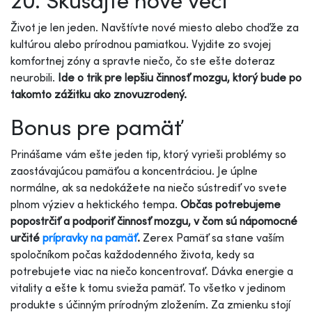
Život je len jeden. Navštívte nové miesto alebo choďže za
kultúrou alebo prírodnou pamiatkou. Vyjdite zo svojej
komfortnej zóny a spravte niečo, čo ste ešte doteraz
neurobili.
Ide o trik pre lepšiu činnosť mozgu, ktorý bude po
takomto zážitku ako znovuzrodený.
Bonus pre pamäť
Prinášame vám ešte jeden tip, ktorý vyrieši problémy so
zaostávajúcou pamäťou a koncentráciou. Je úplne
normálne, ak sa nedokážete na niečo sústrediť vo svete
plnom výziev a hektického tempa.
Občas potrebujeme
popostrčiť a podporiť činnosť mozgu, v čom sú nápomocné
určité
prípravky na pamäť
.
Zerex Pamäť sa stane vaším
spoločníkom počas každodenného života, kedy sa
potrebujete viac na niečo koncentrovať. Dávka energie a
vitality a ešte k tomu svieža pamäť. To všetko v jedinom
produkte s účinným prírodným zložením. Za zmienku stojí