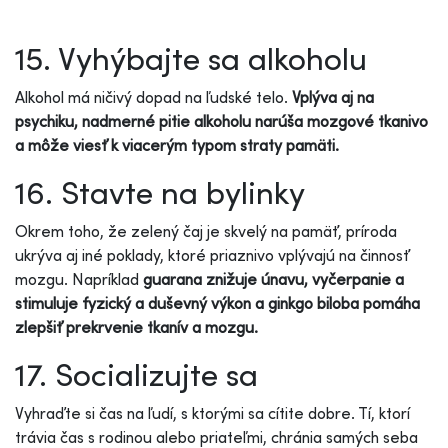
15. Vyhýbajte sa alkoholu
Alkohol má ničivý dopad na ľudské telo.
Vplýva aj na
psychiku, nadmerné pitie alkoholu narúša mozgové tkanivo
a môže viesť k viacerým typom straty pamäti.
16. Stavte na bylinky
Okrem toho, že zelený čaj je skvelý na pamäť, príroda
ukrýva aj iné poklady, ktoré priaznivo vplývajú na činnosť
mozgu. Napríklad
guarana znižuje únavu, vyčerpanie a
stimuluje fyzický a duševný výkon a ginkgo biloba pomáha
zlepšiť prekrvenie tkanív a mozgu.
17. Socializujte sa
Vyhraďte si čas na ľudí, s ktorými sa cítite dobre. Tí, ktorí
trávia čas s rodinou alebo priateľmi, chránia samých seba