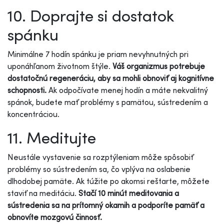
10. Doprajte si dostatok
spánku
Minimálne 7 hodín spánku je priam nevyhnutných pri
uponáhľanom životnom štýle.
Váš organizmus potrebuje
dostatočnú regeneráciu, aby sa mohli obnoviť aj kognitívne
schopnosti.
Ak odpočívate menej hodín a máte nekvalitný
spánok, budete mať problémy s pamätou, sústredením a
koncentráciou.
11. Meditujte
Neustále vystavenie sa rozptýleniam môže spôsobiť
problémy so sústredením sa, čo vplýva na oslabenie
dlhodobej pamäte. Ak túžite po akomsi reštarte, môžete
staviť na meditáciu.
Stačí 10 minút meditovania a
sústredenia sa na prítomný okamih a podporíte pamäť a
obnovíte mozgovú činnosť.