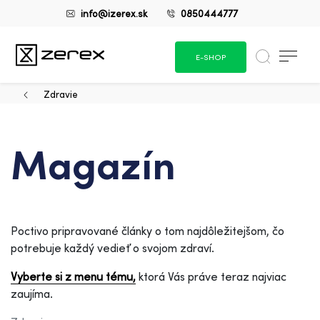
info@izerex.sk
0850444777
E-SHOP
Zdravie
Magazín
Poctivo pripravované články o tom najdôležitejšom, čo
potrebuje každý vedieť o svojom zdraví.
Vyberte si z menu tému,
ktorá Vás práve teraz najviac
zaujíma.