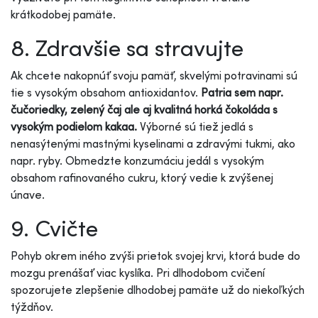
krátkodobej pamäte.
8. Zdravšie sa stravujte
Ak chcete nakopnúť svoju pamäť, skvelými potravinami sú
tie s vysokým obsahom antioxidantov.
Patria sem napr.
čučoriedky, zelený čaj ale aj kvalitná horká čokoláda s
vysokým podielom kakaa.
Výborné sú tiež jedlá s
nenasýtenými mastnými kyselinami a zdravými tukmi, ako
napr. ryby. Obmedzte konzumáciu jedál s vysokým
obsahom rafinovaného cukru, ktorý vedie k zvýšenej
únave.
9. Cvičte
Pohyb okrem iného zvýši prietok svojej krvi, ktorá bude do
mozgu prenášať viac kyslíka. Pri dlhodobom cvičení
spozorujete zlepšenie dlhodobej pamäte už do niekoľkých
týždňov.