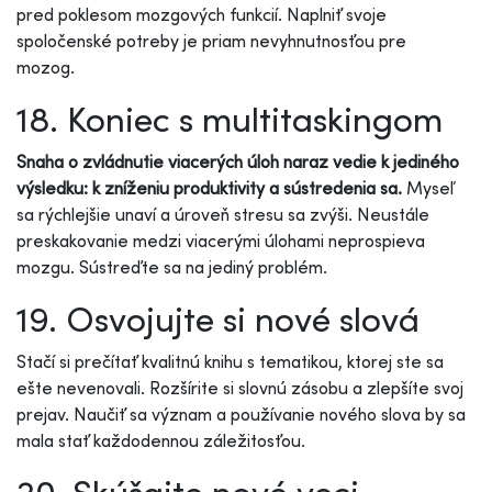
pred poklesom mozgových funkcií. Naplniť svoje
spoločenské potreby je priam nevyhnutnosťou pre
mozog.
18. Koniec s multitaskingom
Snaha o zvládnutie viacerých úloh naraz vedie k jediného
výsledku: k zníženiu produktivity a sústredenia sa.
Myseľ
sa rýchlejšie unaví a úroveň stresu sa zvýši. Neustále
preskakovanie medzi viacerými úlohami neprospieva
mozgu. Sústreďte sa na jediný problém.
19. Osvojujte si nové slová
Stačí si prečítať kvalitnú knihu s tematikou, ktorej ste sa
ešte nevenovali. Rozšírite si slovnú zásobu a zlepšíte svoj
prejav. Naučiť sa význam a používanie nového slova by sa
mala stať každodennou záležitosťou.
20. Skúšajte nové veci