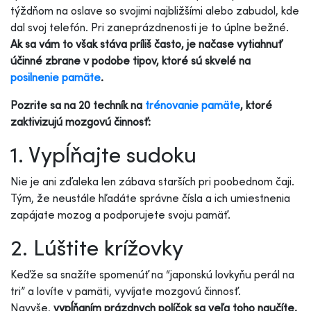
týždňom na oslave so svojimi najbližšími alebo zabudol, kde
dal svoj telefón. Pri zaneprázdnenosti je to úplne bežné.
Ak sa vám to však stáva príliš často, je načase vytiahnuť
účinné zbrane v podobe tipov, ktoré sú skvelé na
posilnenie pamäte
.
Pozrite sa na 20 techník na
trénovanie pamäte
, ktoré
zaktivizujú mozgovú činnosť:
1. Vypĺňajte sudoku
Nie je ani zďaleka len zábava starších pri poobednom čaji.
Tým, že neustále hľadáte správne čísla a ich umiestnenia
zapájate mozog a podporujete svoju pamäť.
2. Lúštite krížovky
Keďže sa snažíte spomenúť na “japonskú lovkyňu perál na
tri” a lovíte v pamäti, vyvíjate mozgovú činnosť.
Navyše,
vypĺňaním prázdnych políčok sa veľa toho naučíte.