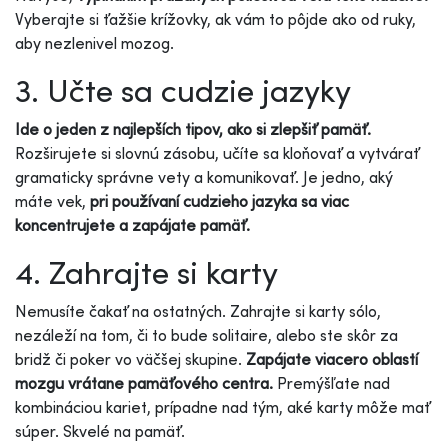
Vyberajte si ťažšie krížovky, ak vám to pôjde ako od ruky,
aby nezlenivel mozog.
3. Učte sa cudzie jazyky
Ide o jeden z najlepších tipov, ako si zlepšiť pamäť.
Rozširujete si slovnú zásobu, učíte sa kloňovať a vytvárať
gramaticky správne vety a komunikovať. Je jedno, aký
máte vek,
pri používaní cudzieho jazyka sa viac
koncentrujete a zapájate pamäť.
4. Zahrajte si karty
Nemusíte čakať na ostatných. Zahrajte si karty sólo,
nezáleží na tom, či to bude solitaire, alebo ste skôr za
bridž či poker vo väčšej skupine.
Zapájate viacero oblastí
mozgu vrátane pamäťového centra.
Premýšľate nad
kombináciou kariet, prípadne nad tým, aké karty môže mať
súper. Skvelé na pamäť.