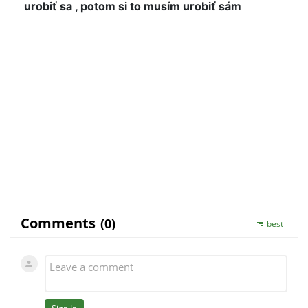
urobiť sa , potom si to musím urobiť sám
Dobry den, prepacte, neskoro som sa dostal k
Vasej otazke...
Klud a rozvahu - doprajte radost Vasej partnerke,
potom Vas urcite odmeni - na sposob ju
navediete sam.
Drzim palce, s uctou, KK