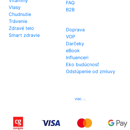
Vitamíny
FAQ
Vlasy
B2B
Chudnutie
Trávenie
Zdravé telo
Doprava
Smart zdravie
VOP
Darčeky
eBook
Influenceri
Eko budúcnosť
Odstúpenie od zmluvy
Kontakt
Telefón
0850 444 777
E-mail
info@izerex.sk
viac ...