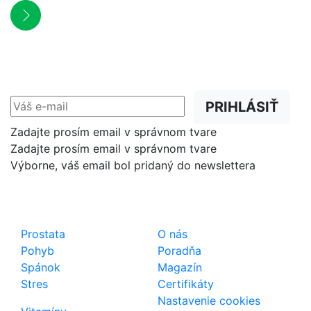
NEWSLETTER
Zľavy, akcie a novinky
prednostne na Váš e-mail.
PRIHLÁSIŤ
Zadajte prosím email v správnom tvare
Zadajte prosím email v správnom tvare
Výborne, váš email bol pridaný do newslettera
Shop
Dôležité odkazy
Prostata
O nás
Pohyb
Poradňa
Spánok
Magazín
Stres
Certifikáty
Nastavenie cookies