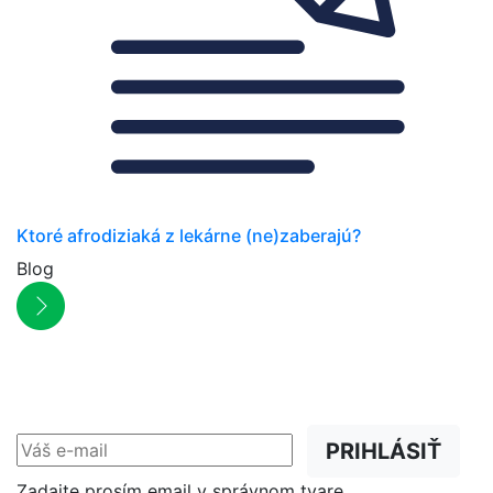
Ktoré afrodiziaká z lekárne (ne)zaberajú?
Blog
NEWSLETTER
Zľavy, akcie a novinky
prednostne na Váš e-mail.
PRIHLÁSIŤ
Zadajte prosím email v správnom tvare