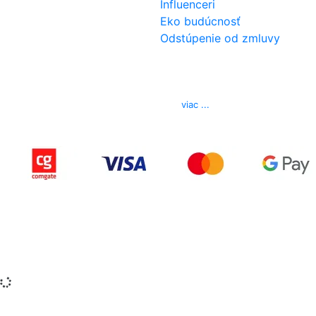
Influenceri
Eko budúcnosť
Odstúpenie od zmluvy
Kontakt
Telefón
0850 444 777
E-mail
info@izerex.sk
viac ...
Copyright © 2015-2025 iZerex.sk Všetky práva
vyhradené.
izerex.sk
izerex.cz
izerex.hu