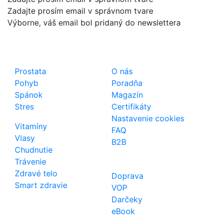
Zadajte prosím email v správnom tvare
Výborne, váš email bol pridaný do newslettera
Shop
Dôležité odkazy
Prostata
O nás
Pohyb
Poradňa
Spánok
Magazín
Stres
Certifikáty
Nastavenie cookies
Vitamíny
FAQ
Vlasy
B2B
Chudnutie
Trávenie
Zdravé telo
Doprava
Smart zdravie
VOP
Darčeky
eBook