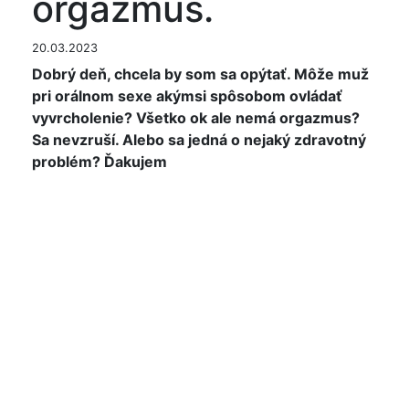
orgazmus.
20.03.2023
Dobrý deň, chcela by som sa opýtať. Môže muž
pri orálnom sexe akýmsi spôsobom ovládať
vyvrcholenie? Všetko ok ale nemá orgazmus?
Sa nevzruší. Alebo sa jedná o nejaký zdravotný
problém? Ďakujem
Dobry den,
ovladanie vyvrcholenia mozne je - neviem co
myslite tym ze sa nevzrusi .. pokial je pritomna
erekcia, partner urcite vzruseny je.
Pokial si myslite ze ma nejaky zdravotny
problem, treba sa vysetrit - urolog vyluci
ochorenie mocopohlavnej sustavy, ostatne podla