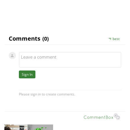
priznakov.
S uctou, KK