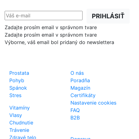
prednostne na Váš e-mail.
PRIHLÁSIŤ
Zadajte prosím email v správnom tvare
Zadajte prosím email v správnom tvare
Výborne, váš email bol pridaný do newslettera
Shop
Dôležité odkazy
Prostata
O nás
Pohyb
Poradňa
Spánok
Magazín
Stres
Certifikáty
Nastavenie cookies
Vitamíny
FAQ
Vlasy
B2B
Chudnutie
Trávenie
Zdravé telo
Doprava