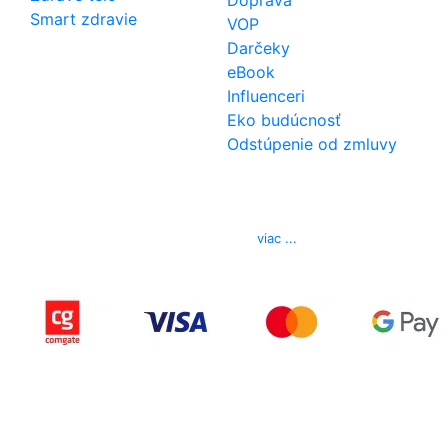
Smart zdravie
VOP
Darčeky
eBook
Influenceri
Eko budúcnosť
Odstúpenie od zmluvy
Kontakt
Telefón
0850 444 777
E-mail
info@izerex.sk
viac ...
Copyright © 2015-2025 iZerex.sk Všetky práva
vyhradené.