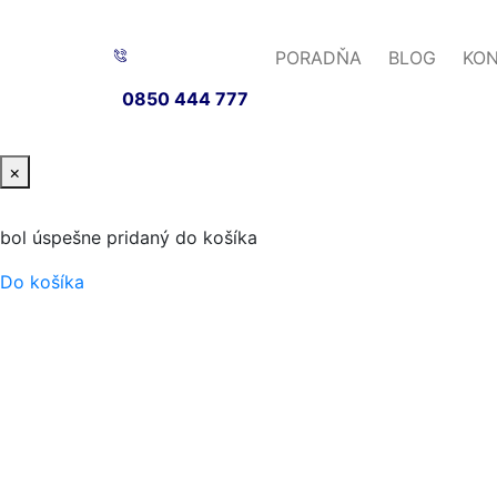
PORADŇA
BLOG
KO
0850 444 777
×
bol úspešne pridaný do košíka
Do košíka