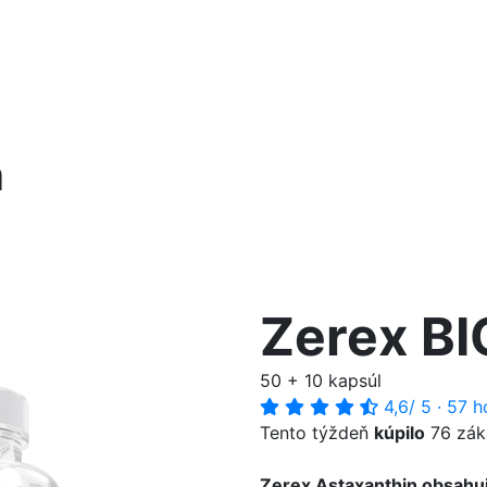
n
Zerex BI
50 + 10 kapsúl
4,6
/ 5
·
57 h
Tento týždeň
kúpilo
76 zák
Zerex Astaxanthin obsahuje