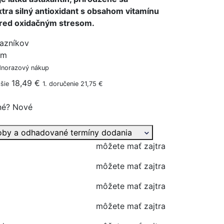
xtra silný antioxidant s obsahom vitamínu
pred oxidačným stresom.
azníkov
ým
dnorazový nákup
18,49 €
šie
1. doručenie 21,75 €
né?
Nové
oby a odhadované termíny dodania
môžete mať zajtra
môžete mať zajtra
môžete mať zajtra
môžete mať zajtra