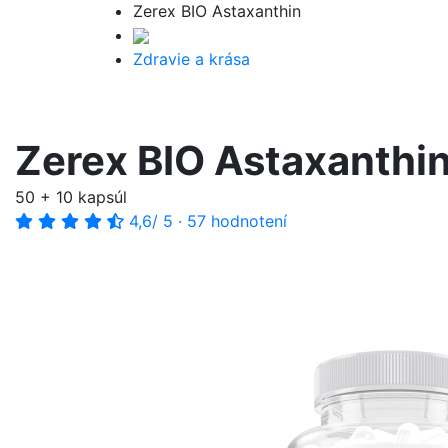
Zerex BIO Astaxanthin
Zdravie a krása
Zerex BIO Astaxanthi
50 + 10 kapsúl
4,6
/ 5
·
57 hodnotení