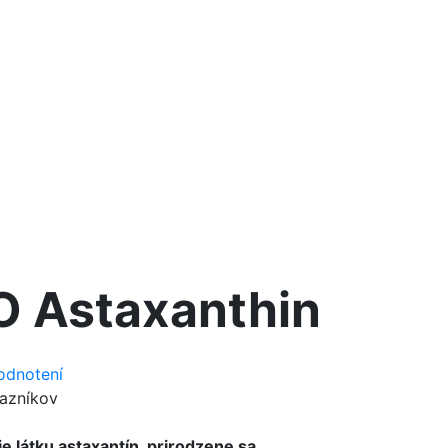
O Astaxanthin
odnotení
azníkov
 látku astaxantín, prirodzene sa