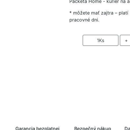
Packeta Home - kuriér na 
* môžete mať zajtra – plat
pracovné dni.
-
1
Ks
+
P
Garancia bezplatnej
Bezpečný nákup
Da