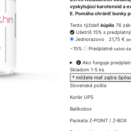
vyskytujúci karotenoid a e
E. Pomáha chrániť bunky 
Tento týždeň
kúpilo
76 zák
Ušetríš 15% s predplatn
>
Jednorazovo
21,75 €
je
−15%
Predplatné
každé ďal
Ako funguje predplat
Skladom 1-5 ks
* môžete mať zajtra
Spôs
Slovenská pošta
Kuriér UPS
Balíkobox
Packeta Z-POINT / Z-BOX