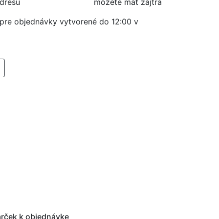
adresu
môžete mať zajtra
í pre objednávky vytvorené do 12:00 v
RIDAŤ DO KOŠIKA
rček k objednávke