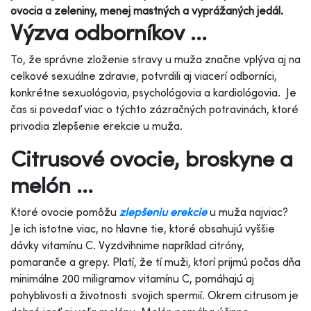
ovocia a zeleniny, menej mastných a vyprážaných jedál.
Výzva odborníkov ...
To, že správne zloženie stravy u muža značne vplýva aj na
celkové sexuálne zdravie, potvrdili aj viacerí odborníci,
konkrétne sexuológovia, psychológovia a kardiológovia. Je
čas si povedať viac o týchto zázračných potravinách, ktoré
privodia zlepšenie erekcie u muža.
Citrusové ovocie, broskyne a
melón ...
Ktoré ovocie pomôžu
zlepšeniu erekcie
u muža najviac?
Je ich istotne viac, no hlavne tie, ktoré obsahujú vyššie
dávky vitamínu C. Vyzdvihnime napríklad citróny,
pomaranče a grepy. Platí, že tí muži, ktorí prijmú počas dňa
minimálne 200 miligramov vitamínu C, pomáhajú aj
pohyblivosti a životnosti svojich spermií. Okrem citrusom je