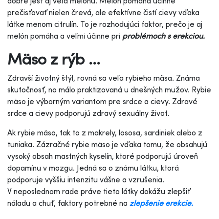
dobré jesť aj veľa melónu. Melón pomáha účinne
prečisťovať nielen črevá, ale efektívne čistí cievy vďaka
látke menom citrulín. To je rozhodujúci faktor, prečo je aj
melón pomáha a veľmi účinne pri
problémoch s erekciou.
Mäso z rýb ...
Zdravší životný štýl, rovná sa veľa rybieho mäsa. Známa
skutočnosť, no málo praktizovaná u dnešných mužov. Rybie
mäso je výborným variantom pre srdce a cievy. Zdravé
srdce a cievy podporujú zdravý sexuálny život.
Ak rybie mäso, tak to z makrely, lososa, sardiniek alebo z
tuniaka. Zázračné rybie mäso je vďaka tomu, že obsahujú
vysoký obsah mastných kyselín, ktoré podporujú úroveň
dopamínu v mozgu. Jedná sa o známu látku, ktorá
podporuje vyššiu intenzitu vášne a vzrušenia.
V neposlednom rade práve tieto látky dokážu zlepšiť
náladu a chuť, faktory potrebné na
zlepšenie erekcie.