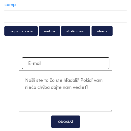
podpora erekcie
erekcia
afrodiziakum
zdravie
ODOSLAŤ