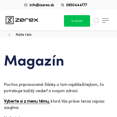
info@izerex.sk
0850444777
E-SHOP
Naše telo
Magazín
Poctivo pripravované články o tom najdôležitejšom, čo
potrebuje každý vedieť o svojom zdraví.
Vyberte si z menu tému,
ktorá Vás práve teraz najviac
zaujíma.