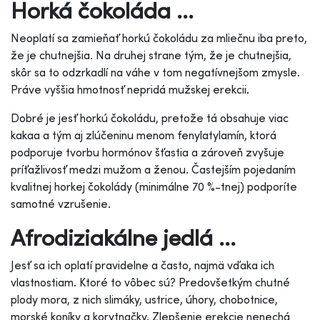
Horká čokoláda ...
Neoplatí sa zamieňať horkú čokoládu za mliečnu iba preto,
že je chutnejšia. Na druhej strane tým, že je chutnejšia,
skôr sa to odzrkadlí na váhe v tom negatívnejšom zmysle.
Práve vyššia hmotnosť nepridá mužskej erekcii.
Dobré je jesť horkú čokoládu, pretože tá obsahuje viac
kakaa a tým aj zlúčeninu menom fenylatylamín, ktorá
podporuje tvorbu hormónov šťastia a zároveň zvyšuje
príťažlivosť medzi mužom a ženou. Častejším pojedaním
kvalitnej horkej čokolády (minimálne 70 %-tnej) podporíte
samotné vzrušenie.
Afrodiziakálne jedlá ...
Jesť sa ich oplatí pravidelne a často, najmä vďaka ich
vlastnostiam. Ktoré to vôbec sú? Predovšetkým chutné
plody mora, z nich slimáky, ustrice, úhory, chobotnice,
morské koníky a korytnačky. Zlepšenie erekcie nenechá