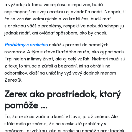
a vyžadujú k tomu viacej času a impulzov, budú
najschopnejšími svoju erekciu aj ovládať a riadiť. Naopak, tí
čo sa vzrušia veľmi rýchlo a za kratší čas, budú mať
s erekciou väčšie problémy, respektíve nebudú schopní ju
jednak riadiť, ani ovládať spôsobom, ako by chceli.
Problémy s erekciou
dokážu prerásť do nemalých
rozmerov. A tým sužovať každého muža, ako aj partnerku.
Trpí nielen intímny život, ale aj celý vzťah. Niektorí muži sú
z takejto situácie zúfalí a bezradní, iní sa obrátili na
odborníkov, ďalší na unikátny výživový doplnok menom
Zerex®.
Zerex ako prostriedok, ktorý
pomôže ...
To, že erekcia začína a končí v hlave, je už známe. Ale
stále málo je známe, že na vzniknuté problémy s
emóciami, psychikou, ako aj erekciou pomôže prostriedok