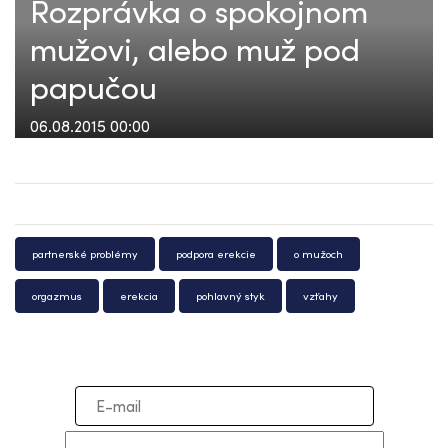
Rozprávka o spokojnom
mužovi, alebo muž pod
papučou
06.08.2015 00:00
partnerské problémy
podpora erekcie
o mužoch
orgazmus
erekcia
pohlavný styk
vzťahy