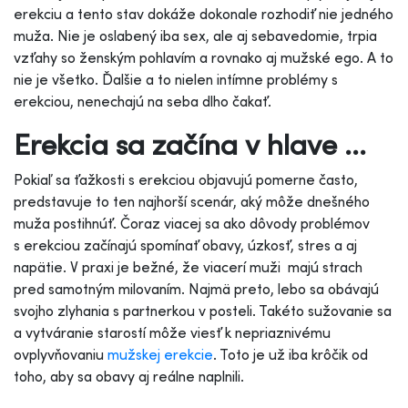
erekciu a tento stav dokáže dokonale rozhodiť nie jedného
muža. Nie je oslabený iba sex, ale aj sebavedomie, trpia
vzťahy so ženským pohlavím a rovnako aj mužské ego. A to
nie je všetko. Ďalšie a to nielen intímne problémy s
erekciou, nenechajú na seba dlho čakať.
Erekcia sa začína v hlave ...
Pokiaľ sa ťažkosti s erekciou objavujú pomerne často,
predstavuje to ten najhorší scenár, aký môže dnešného
muža postihnúť. Čoraz viacej sa ako dôvody problémov
s erekciou začínajú spomínať obavy, úzkosť, stres a aj
napätie. V praxi je bežné, že viacerí muži majú strach
pred samotným milovaním. Najmä preto, lebo sa obávajú
svojho zlyhania s partnerkou v posteli. Takéto sužovanie sa
a vytváranie starostí môže viesť k nepriaznivému
ovplyvňovaniu
mužskej erekcie
. Toto je už iba krôčik od
toho, aby sa obavy aj reálne naplnili.