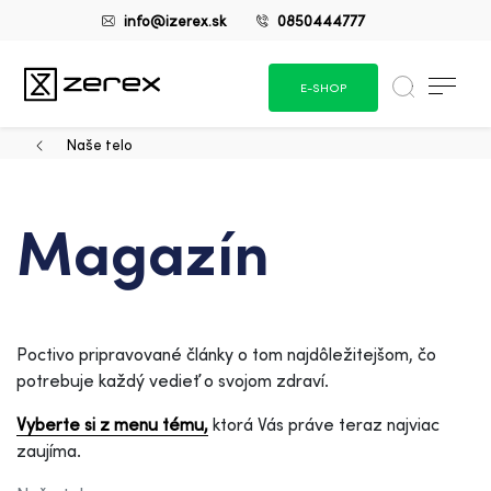
info@izerex.sk
0850444777
E-SHOP
Naše telo
Magazín
Poctivo pripravované články o tom najdôležitejšom, čo
potrebuje každý vedieť o svojom zdraví.
Vyberte si z menu tému,
ktorá Vás práve teraz najviac
zaujíma.