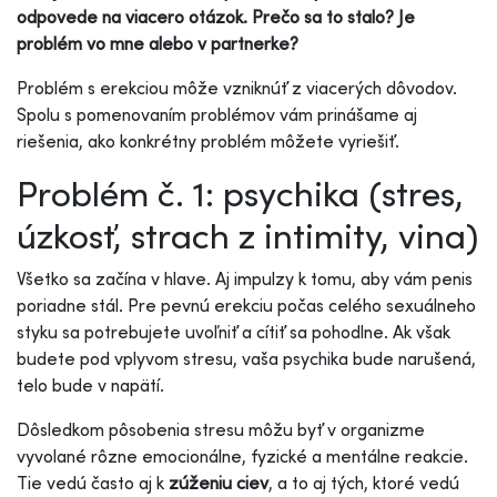
odpovede na viacero otázok. Prečo sa to stalo? Je
problém vo mne alebo v partnerke?
Problém s erekciou môže vzniknúť z viacerých dôvodov.
Spolu s pomenovaním problémov vám prinášame aj
riešenia, ako konkrétny problém môžete vyriešiť.
Problém č. 1: psychika (stres,
úzkosť, strach z intimity, vina)
Všetko sa začína v hlave. Aj impulzy k tomu, aby vám penis
poriadne stál. Pre pevnú erekciu počas celého sexuálneho
styku sa potrebujete uvoľniť a cítiť sa pohodlne. Ak však
budete pod vplyvom stresu, vaša psychika bude narušená,
telo bude v napätí.
Dôsledkom pôsobenia stresu môžu byť v organizme
vyvolané rôzne emocionálne, fyzické a mentálne reakcie.
Tie vedú často aj k
zúženiu ciev
, a to aj tých, ktoré vedú