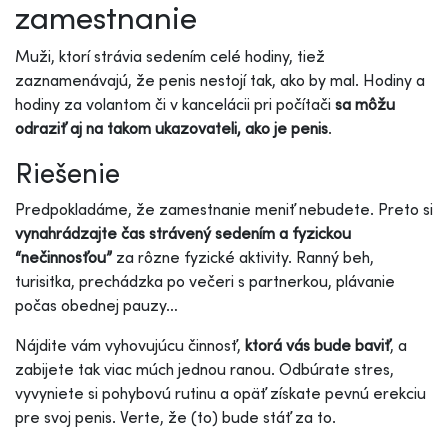
zamestnanie
Muži, ktorí strávia sedením celé hodiny, tiež
zaznamenávajú, že penis nestojí tak, ako by mal. Hodiny a
hodiny za volantom či v kancelácii pri počítači
sa môžu
odraziť aj na takom ukazovateli, ako je penis
.
Riešenie
Predpokladáme, že zamestnanie meniť nebudete. Preto si
vynahrádzajte čas strávený sedením a fyzickou
“nečinnosťou”
za rôzne fyzické aktivity. Ranný beh,
turisitka, prechádzka po večeri s partnerkou, plávanie
počas obednej pauzy…
Nájdite vám vyhovujúcu činnosť,
ktorá vás bude baviť
, a
zabijete tak viac múch jednou ranou. Odbúrate stres,
vyvyniete si pohybovú rutinu a opäť získate pevnú erekciu
pre svoj penis. Verte, že (to) bude stáť za to.