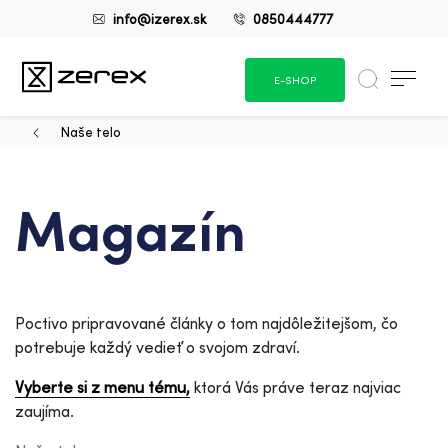
info@izerex.sk
0850444777
E-SHOP
Naše telo
Magazín
Poctivo pripravované články o tom najdôležitejšom, čo
potrebuje každý vedieť o svojom zdraví.
Vyberte si z menu tému,
ktorá Vás práve teraz najviac
zaujíma.