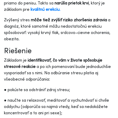
priamo do penisu. Takto sa
narúša prietok krvi
, ktorý je
základom pre
kvalitnú erekciu
.
Zvýšený stres
môže tiež zvýšiť riziko zhoršenia zdravia
a
diagnóz, ktoré samotné môžu nedostatočnú erekciu
spôsobovať: vysoký krvný tlak, srdcovo-cievne ochorenia,
obezita.
Riešenie
Základom je
identifikovať, čo vám v živote spôsobuje
stresové reakcie
a po ich pomenovaní bude jednoduchšie
vysporiadať sa s nimi. Na odbúranie stresu platia aj
všeobecné odporúčania:
● pokúste sa odstrániť zdroj stresu;
● naučte sa relaxovať, meditovať a vychutnávať si chvíle
oddychu (odporúča sa najmä vtedy, keď sa nedokážete
koncentrovať a to ani pri sexe);