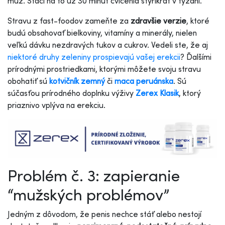
muž. Stačí na to už 30 minút cvičenia štyrikrát v týždni.
Stravu z fast-foodov zameňte za
zdravšie verzie
, ktoré
budú obsahovať bielkoviny, vitamíny a minerály, nielen
veľkú dávku nezdravých tukov a cukrov. Vedeli ste, že aj
niektoré druhy zeleniny prospievajú vašej erekcii
? Ďalšími
prírodnými prostriedkami, ktorými môžete svoju stravu
obohatiť sú
kotvičník zemný
či
maca peruánska
. Sú
súčasťou prírodného doplnku výživy
Zerex Klasik
, ktorý
priaznivo vplýva na erekciu.
Problém č. 3: zapieranie
“mužských problémov”
Jedným z dôvodom, že penis nechce stáť alebo nestojí