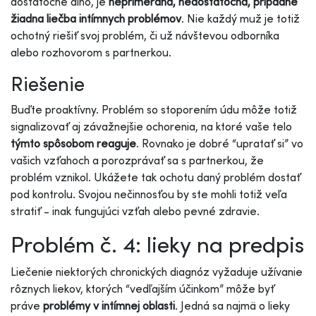
dostatočne dlho, je
neprimeraná, nedostatočná, prípadne
žiadna liečba intímnych problémov
. Nie každý muž je totiž
ochotný riešiť svoj problém, či už návštevou odborníka
alebo rozhovorom s partnerkou.
Riešenie
Buďte proaktívny. Problém so stoporením údu môže totiž
signalizovať aj závažnejšie ochorenia, na ktoré vaše telo
týmto spôsobom reaguje
. Rovnako je dobré “upratať si” vo
vašich vzťahoch a porozprávať sa s partnerkou, že
problém vznikol. Ukážete tak ochotu daný problém dostať
pod kontrolu. Svojou nečinnosťou by ste mohli totiž veľa
stratiť - inak fungujúci vzťah alebo pevné zdravie.
Problém č. 4: lieky na predpis
Liečenie niektorých chronických diagnóz vyžaduje užívanie
rôznych liekov, ktorých “vedľajším účinkom” môže byť
práve
problémy v intímnej oblasti
. Jedná sa najmä o lieky