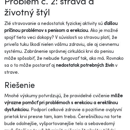
Problém č. 2: strava a
životný štýl
Zlé stravovanie a nedostatok fyzickej aktivity sú
ďalšou
príčinou problémov s penisom a erekciou
. Ako je možné
spojiť tieto veci dokopy? V súvislosti so stravou platí, že
priveľa tuku škodí nielen vášmu zdraviu, ale aj cievnemu
systému. Zabránenie správnej cirkulácii krvi do penisu
môže spôsobiť, že nebude fungovať tak, ako má. Rovnako
sa o to môže postarať aj
nedostatok potrebných živín
v
strave.
Riešenie
Mnohé výskumy potvrdzujú, že pravidelné cvičenie
môže
výrazne pomôcť pri problémoch s erekciou a erektilnou
dysfunkciou
. Podporí celkové zdravie a pozitívne ovplyvní
prietok krvi presne tam, kam treba. Čerešničkou na torte
bude odolnejšie, vyšportovanejšie telo a sebavedomý