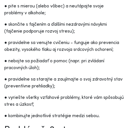
● pite s mierou (alebo vôbec) a neutápajte svoje
problémy v alkohole;
● skončite s fajčením a ďalšími nezdravými návykmi
(fajčenie podporuje rozvoj stresu);
● pravidelne sa venujte cvičeniu - funguje ako prevencia
obezity, vysokého tlaku aj rozvoja srdcových ochorení;
● nebojte sa požiadať o pomoc (napr. pri zvládaní
pracovných úloh);
● pravidelne sa starajte a zaujímajte o svoj zdravotný stav
(preventívne prehliadky);
● vyriešte všetky vzťahové problémy, ktoré vám spôsobujú
stres a úzkosť;
● kombinujte jednotlivé stratégie medzi sebou.