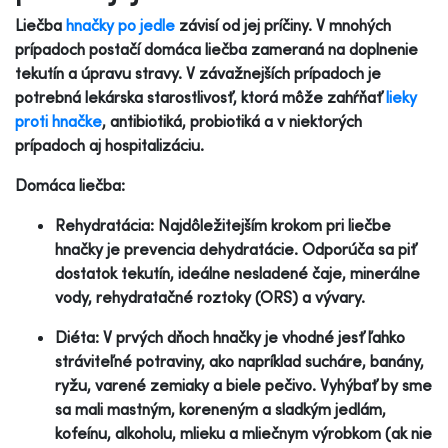
Liečba
hnačky po jedle
závisí od jej príčiny. V mnohých
prípadoch postačí domáca liečba zameraná na doplnenie
tekutín a úpravu stravy. V závažnejších prípadoch je
potrebná lekárska starostlivosť, ktorá môže zahŕňať
lieky
proti hnačke
, antibiotiká, probiotiká a v niektorých
prípadoch aj hospitalizáciu.
Domáca liečba:
Rehydratácia: Najdôležitejším krokom pri liečbe
hnačky je prevencia dehydratácie. Odporúča sa piť
dostatok tekutín, ideálne nesladené čaje, minerálne
vody, rehydratačné roztoky (ORS) a vývary.
Diéta: V prvých dňoch hnačky je vhodné jesť ľahko
stráviteľné potraviny, ako napríklad sucháre, banány,
ryžu, varené zemiaky a biele pečivo. Vyhýbať by sme
sa mali mastným, koreneným a sladkým jedlám,
kofeínu, alkoholu, mlieku a mliečnym výrobkom (ak nie