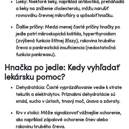
Lieky: Niektoré lieky, napríklad antibiotiká, preháňadlá
a lieky na zníženie cholesterolu, môžu narušiť
rovnováhu črevnej mikroflóry a spôsobiť hnačku.
Ďalšie príčiny: Medzi menej časté príčiny hnačky po
jedle patrí mikroskopická kolitída, hyperthyroidism
(zvýšená funkcia štítnej žľazy), rakovina hrubého
čreva a pankreatická insuficiencia (nedostatočná
funkcia pankreasu).
Hnačka po jedle: Kedy vyhľadať
lekársku pomoc?
Dehydratácia: Časté vyprázdňovanie vedie k strate
tekutín a elektrolytov. Príznakmi dehydratácie sú
smäd, sucho v ústach, tmavý moč, únava a závraty.
Krv v stolici: Môže signalizovať vážnejšie ochorenie,
ako napríklad zápalové ochorenie čriev alebo
rakovinu hrubého čreva.