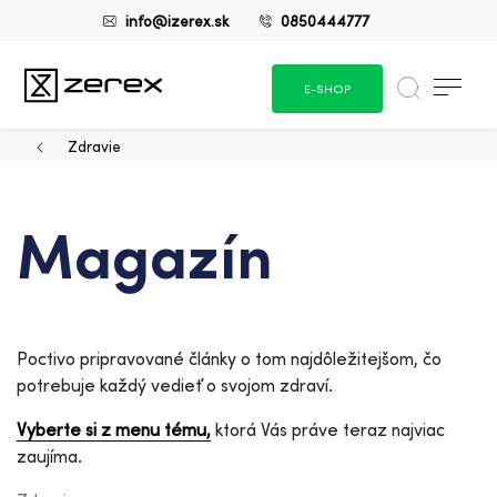
info@izerex.sk
0850444777
E-SHOP
Zdravie
Magazín
Poctivo pripravované články o tom najdôležitejšom, čo
potrebuje každý vedieť o svojom zdraví.
Vyberte si z menu tému,
ktorá Vás práve teraz najviac
zaujíma.