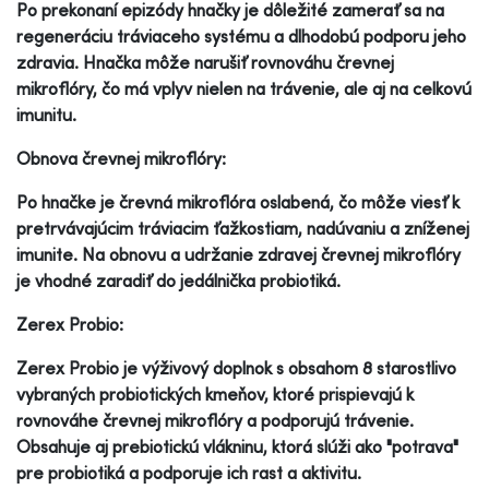
Po prekonaní epizódy hnačky je dôležité zamerať sa na
regeneráciu tráviaceho systému a dlhodobú podporu jeho
zdravia. Hnačka môže narušiť rovnováhu črevnej
mikroflóry, čo má vplyv nielen na trávenie, ale aj na celkovú
imunitu.
Obnova črevnej mikroflóry:
Po hnačke je črevná mikroflóra oslabená, čo môže viesť k
pretrvávajúcim tráviacim ťažkostiam, nadúvaniu a zníženej
imunite. Na obnovu a udržanie zdravej črevnej mikroflóry
je vhodné zaradiť do jedálnička probiotiká.
Zerex Probio:
Zerex Probio je výživový doplnok s obsahom 8 starostlivo
vybraných probiotických kmeňov, ktoré prispievajú k
rovnováhe črevnej mikroflóry a podporujú trávenie.
Obsahuje aj prebiotickú vlákninu, ktorá slúži ako "potrava"
pre probiotiká a podporuje ich rast a aktivitu.