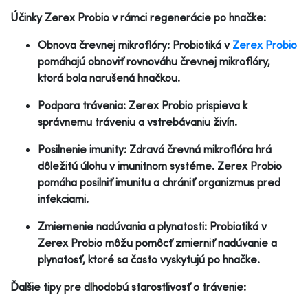
Účinky Zerex Probio v rámci regenerácie po hnačke:
Obnova črevnej mikroflóry: Probiotiká v
Zerex Probio
pomáhajú obnoviť rovnováhu črevnej mikroflóry,
ktorá bola narušená hnačkou.
Podpora trávenia: Zerex Probio prispieva k
správnemu tráveniu a vstrebávaniu živín.
Posilnenie imunity: Zdravá črevná mikroflóra hrá
dôležitú úlohu v imunitnom systéme. Zerex Probio
pomáha posilniť imunitu a chrániť organizmus pred
infekciami.
Zmiernenie nadúvania a plynatosti: Probiotiká v
Zerex Probio môžu pomôcť zmierniť nadúvanie a
plynatosť, ktoré sa často vyskytujú po hnačke.
Ďalšie tipy pre dlhodobú starostlivosť o trávenie: