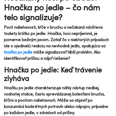
Hnačka po jedle – čo nám
telo signalizuje?
Pocit naliehavosti, kŕče v bruchu a nečakaná návšteva
toalety krátko po jedle. Hnačka, hoci nepríjemná, je
pomerne bežným javom. Zatiaľ čo v niektorých prípadoch
ide o ojedinelú reakciu na nevhodné jedlo, opakujúca sa
hnačka po jedle
môže signalizovať hlbší problém. Ako
identifikovať príčinu a nájsť riešenie?
Hnačka po jedle: Keď trávenie
zlyháva
Hnačku po jedle charakterizuje náhly nástup riedkej,
vodnatej stolice, často sprevádzanej bolesťami brucha,
kŕčmi a pocitom naliehavosti. Môže sa objaviť po
konzumácii konkrétnych potravín alebo nápojov, prípadne
po každom jedle, v závislosti od príčiny.