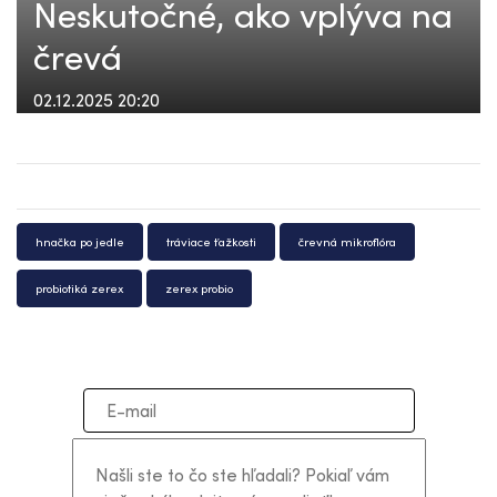
Neskutočné, ako vplýva na
črevá
02.12.2025 20:20
hnačka po jedle
tráviace ťažkosti
črevná mikroflóra
probiotiká zerex
zerex probio