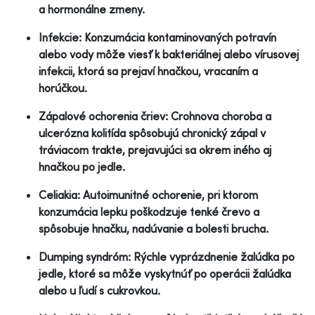
a hormonálne zmeny.
Infekcie: Konzumácia kontaminovaných potravín
alebo vody môže viesť k bakteriálnej alebo vírusovej
infekcii, ktorá sa prejaví hnačkou, vracaním a
horúčkou.
Zápalové ochorenia čriev: Crohnova choroba a
ulcerózna kolitída spôsobujú chronický zápal v
tráviacom trakte, prejavujúci sa okrem iného aj
hnačkou po jedle.
Celiakia: Autoimunitné ochorenie, pri ktorom
konzumácia lepku poškodzuje tenké črevo a
spôsobuje hnačku, nadúvanie a bolesti brucha.
Dumping syndróm: Rýchle vyprázdnenie žalúdka po
jedle, ktoré sa môže vyskytnúť po operácii žalúdka
alebo u ľudí s cukrovkou.