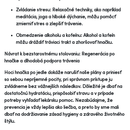
Zvládanie stresu: Relaxačné techniky, ako napríklad
meditácia, joga a hlboké dýchanie, môžu pomôcť
zmierniť stres a zlepšiť trávenie.
Obmedzenie alkoholu a kofeínu: Alkohol a kofeín
môžu dráždiť tráviaci trakt a zhoršovať hnačku.
Návrat k bezstarostnému stolovaniu: Regenerácia po
hnačke a dlhodobá podpora trávenia
Hoci hnačka po jedle dokáže narušiť naše plány a priniesť
so sebou nepríjemné pocity, pri správnom prístupe ju
zvládneme bez vážnejších následkov. Dôležité je dbať na
dostatočnú hydratáciu, prispôsobiť stravu a v prípade
potreby vyhľadať lekársku pomoc. Nezabúdajme, že
prevencia je vždy lepšia ako liečba, a preto by sme mali
dbať na dodržiavanie zásad hygieny a zdravého životného
štýlu.