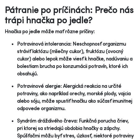
Pátranie po príčinách: Prečo nás
trápi hnačka po jedle?
Hnačka po jedle môže mať rôzne príčiny:
Potravinová intolerancia: Neschopnosť organizmu
stráviť laktózu (mliečny cukor), fruktózu (ovocný
cukor) alebo lepok môže viesť k hnačke, nadúvaniu a
bolestiam brucha po konzumácii potravín, ktoré ich
obsahujú.
Potravinové alergie: Alergická reakcia na určité
potraviny, ako napríklad orechy, morské plody, vajcia
alebo sóju, môže spustiť hnačku ako súčasť imunitnej
odpovede organizmu.
Syndróm dráždivého čreva: Funkčná porucha čriev,
pri ktorej sa striedajú obdobia hnačky a zápchy.
Spúšťačmi môžu byť stres, úzkosť, niektoré potraviny