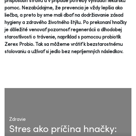
prispôsobiť stravu a v prípade potreby vyhľadať lekársku
pomoc. Nezabúdajme, že prevencia je vždy lepšia ako
liečba, a preto by sme mali dbať na dodržiavanie zásad
hygieny a zdravého životného štýlu. Po prekonaní hnačky
je dôležité venovať pozornosť regenerácii a dlhodobej
starostlivosti o trávenie, napríklad s pomocou probiotík
Zerex Probio. Tak sa môžeme vrátiť k bezstarostnému
stolovaniu a užívať si jedlo bez nepríjemných následkov.
Zdravie
Stres ako príčina hnačky: