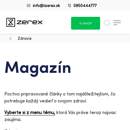
info@izerex.sk
0850444777
E-SHOP
Zdravie
Magazín
Poctivo pripravované články o tom najdôležitejšom, čo
potrebuje každý vedieť o svojom zdraví.
Vyberte si z menu tému,
ktorá Vás práve teraz najviac
zaujíma.