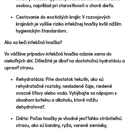
osobou, napríklad pri starostlivosti o choré dieťa.
Cestovanie do exotických krajín: V rozvojových
krajinách je vyššie riziko infekčnej hnačky kvôli nižším
hygienickým štandardom.
Ako sa lieči infekčná hnačka?
Vo väčšine prípadov infekčná hnačka odznie sama do
niekoľkých dní. Dôležité je dbať na dostatočnú hydratáciu a
upraviť stravu.
Rehydratácia: Pite dostatok tekutín, ako sú
rehydratačné roztoky, nesladené čaje, riedené
ovocné šťavy alebo voda. Vyhýbajte sa nápojom s
obsahom kofeínu a alkoholu, ktoré môžu
dehydratovať.
Diéta: Počas hnačky je vhodné jesť ľahko stráviteľnú
stravu, ako sú banány, ryža, varené zemiaky,