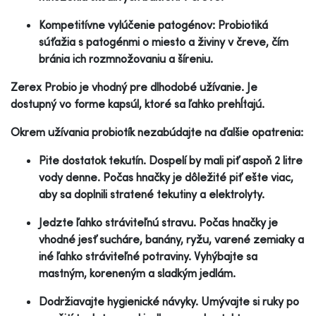
Kompetitívne vylúčenie patogénov: Probiotiká
súťažia s patogénmi o miesto a živiny v čreve, čím
bránia ich rozmnožovaniu a šíreniu.
Zerex Probio je vhodný pre dlhodobé užívanie. Je
dostupný vo forme kapsúl, ktoré sa ľahko prehĺtajú.
Okrem užívania probiotík nezabúdajte na ďalšie opatrenia:
Pite dostatok tekutín. Dospelí by mali piť aspoň 2 litre
vody denne. Počas hnačky je dôležité piť ešte viac,
aby sa doplnili stratené tekutiny a elektrolyty.
Jedzte ľahko stráviteľnú stravu. Počas hnačky je
vhodné jesť sucháre, banány, ryžu, varené zemiaky a
iné ľahko stráviteľné potraviny. Vyhýbajte sa
mastným, koreneným a sladkým jedlám.
Dodržiavajte hygienické návyky. Umývajte si ruky po