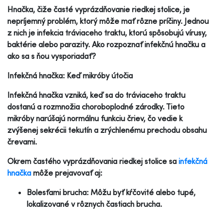
Hnačka, čiže časté vyprázdňovanie riedkej stolice, je
nepríjemný problém, ktorý môže mať rôzne príčiny. Jednou
z nich je infekcia tráviaceho traktu, ktorú spôsobujú vírusy,
baktérie alebo parazity. Ako rozpoznať infekčnú hnačku a
ako sa s ňou vysporiadať?
Infekčná hnačka: Keď mikróby útočia
Infekčná hnačka vzniká, keď sa do tráviaceho traktu
dostanú a rozmnožia choroboplodné zárodky. Tieto
mikróby narúšajú normálnu funkciu čriev, čo vedie k
zvýšenej sekrécii tekutín a zrýchlenému prechodu obsahu
črevami.
Okrem častého vyprázdňovania riedkej stolice sa
infekčná
hnačka
môže prejavovať aj:
Bolesťami brucha: Môžu byť kŕčovité alebo tupé,
lokalizované v rôznych častiach brucha.