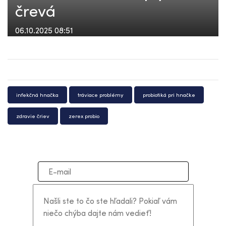
črevá
06.10.2025 08:51
infekčná hnačka
tráviace problémy
probiotiká pri hnačke
zdravie čriev
zerex probio