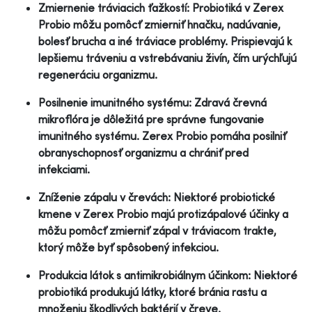
Zmiernenie tráviacich ťažkostí: Probiotiká v Zerex
Probio môžu pomôcť zmierniť hnačku, nadúvanie,
bolesť brucha a iné tráviace problémy. Prispievajú k
lepšiemu tráveniu a vstrebávaniu živín, čím urýchľujú
regeneráciu organizmu.
Posilnenie imunitného systému: Zdravá črevná
mikroflóra je dôležitá pre správne fungovanie
imunitného systému. Zerex Probio pomáha posilniť
obranyschopnosť organizmu a chrániť pred
infekciami.
Zníženie zápalu v črevách: Niektoré probiotické
kmene v Zerex Probio majú protizápalové účinky a
môžu pomôcť zmierniť zápal v tráviacom trakte,
ktorý môže byť spôsobený infekciou.
Produkcia látok s antimikrobiálnym účinkom: Niektoré
probiotiká produkujú látky, ktoré bránia rastu a
množeniu škodlivých baktérií v čreve.