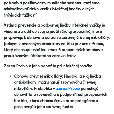
potravín a posilňovaním imunitného systému môžeme
minimalizovať riziko vzniku infekčnej hnačky a iných
tráviacich ťažkostí.
V rámci prevencie a podpornej liečby infekčnej hnačky je
vhodné zaradiť do svojho jedálnička aj probiotiká, ktoré
prispievajú k obnove a udržaniu zdravej črevnej mikroflóry.
Jedným z overených produktov na trhu je Zerex Probio,
ktorý obsahuje unikátnu zmes 8 probiotických kmeňov s
preukázanými účinkami na zdravie čriev.
Zerex Probio a jeho benefity pri infekčnej hnačke:
Obnova črevnej mikroflóry: Hnačka, ale aj liečba
antibiotikami, môžu narušiť rovnováhu črevnej
mikroflóry. Probiotiká v
Zerex Probio
pomáhajú
obnoviť túto rovnováhu a podporiť rast prospešných
baktérií, ktoré chránia črevo pred patogénmi a
prispievajú k jeho správnej funkcii.