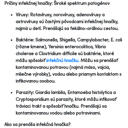
Príčiny infekčnej hnačky: Široké spektrum patogénov
Vírusy: Rotavírusy, norovírusy, adenovírusy a
astrovírusy sú častými pôvodcami infekčnej hnačky,
najmä u detí. Prenášajú sa fekálno-orálnou cestou.
Baktérie: Salmonella, Shigella, Campylobacter, E. coli
(rôzne kmene), Yersinia enterocolitica, Vibrio
cholerae a Clostridium difficile sú baktérie, ktoré
môžu spôsobiť
infekčnú hnačku.
Môžu sa prenášať
kontaminovanou potravou (najmä mäso, vajcia,
mliečne výrobky), vodou alebo priamym kontaktom s
infikovanou osobou.
Parazity: Giardia lamblia, Entamoeba histolytica a
Cryptosporidium sú parazity, ktoré môžu infikovať
tráviaci trakt a spôsobiť hnačku. Prenášajú sa
kontaminovanou vodou alebo potravinami.
Ako sa prenáša infekčná hnačka?