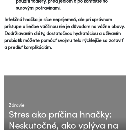
použití toalety, pred jedlom a po kontakte so
surovými potravinami.
Infekčná hnačka je síce nepríjemná, ale pri správnom
prístupe a liečbe väčšinou nie je dôvodom na vážne obavy.
Dodržiavaním diéty, dostatočnou hydratáciou a užívaním
probiotík môžete pomôcť svojmu telu rýchlejšie sa zotaviť
a predísť komplikáciám.
Zdravie
Stres ako príčina hnačky:
Neskutočné, ako vplýva na