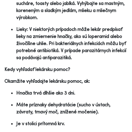
sucháre, toasty alebo jablká. Vyhýbajte sa mastným,
koreneným a sladkým jedlám, mlieku a mliečnym
výrobkom.
Lieky: V niektorých prípadoch môže lekár predpísať
lieky na zmiernenie hnačky, ako sú loperamid alebo
živočíšne uhlie. Pri bakteriálnych infekciách môžu byť
potrebné antibiotiká. V prípade parazitárnych infekcií
sa podávajú antiparazitiká.
Kedy vyhľadať lekársku pomoc?
Okamžite vyhľadajte lekársku pomoc, ak:
Hnačka trvá dlhšie ako 3 dni.
Máte príznaky dehydratácie (sucho v ústach,
závraty, tmavý moč, znížené močenie).
Je v stolici prítomná krv.