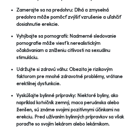
Zamerajte sa na predohru: Dlhá a zmyselná
predohra môže pomôcť zvýšiť vzrušenie a uľahčiť
dosiahnutie erekcie.
Vyhýbajte sa pornografii: Nadmerné sledovanie
pornografie môže viesť k nerealistickým
očakávaniam a zníženiu citlivosti na sexuálnu
stimuláciu.
Udržujte si zdravú váhu: Obezita je rizikovým
faktorom pre mnohé zdravotné problémy, vrátane
erektilnej dysfunkcie.
Vyskúšajte bylinné prípravky: Niektoré byliny, ako
napríklad kotvičník zemný, maca peruánska alebo
ženšen, sú známe svojimi pozitívnymi účinkami na
erekciu. Pred užívaním bylinných prípravkov sa však
poraďte so svojím lekárom alebo lekárnikom.