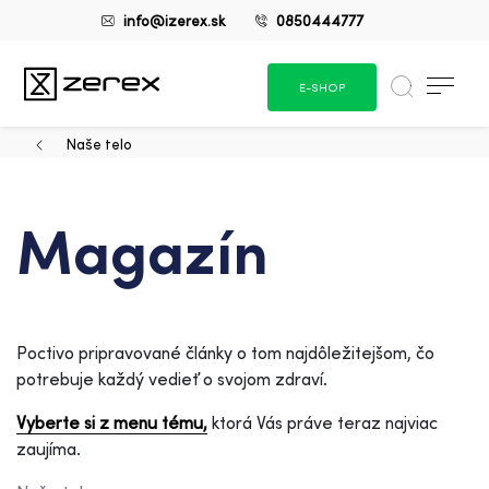
info@izerex.sk
0850444777
E-SHOP
Naše telo
Magazín
Poctivo pripravované články o tom najdôležitejšom, čo
potrebuje každý vedieť o svojom zdraví.
Vyberte si z menu tému,
ktorá Vás práve teraz najviac
zaujíma.