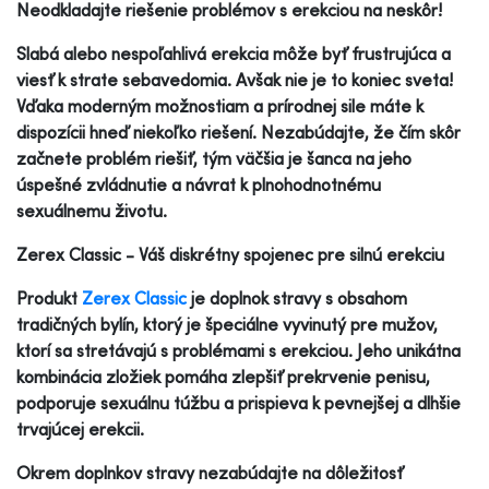
Neodkladajte riešenie problémov s erekciou na neskôr!
Slabá alebo nespoľahlivá erekcia môže byť frustrujúca a
viesť k strate sebavedomia. Avšak nie je to koniec sveta!
Vďaka moderným možnostiam a prírodnej sile máte k
dispozícii hneď niekoľko riešení. Nezabúdajte, že čím skôr
začnete problém riešiť, tým väčšia je šanca na jeho
úspešné zvládnutie a návrat k plnohodnotnému
sexuálnemu životu.
Zerex Classic - Váš diskrétny spojenec pre silnú erekciu
Produkt
Zerex Classic
je doplnok stravy s obsahom
tradičných bylín, ktorý je špeciálne vyvinutý pre mužov,
ktorí sa stretávajú s problémami s erekciou. Jeho unikátna
kombinácia zložiek pomáha zlepšiť prekrvenie penisu,
podporuje sexuálnu túžbu a prispieva k pevnejšej a dlhšie
trvajúcej erekcii.
Okrem doplnkov stravy nezabúdajte na dôležitosť