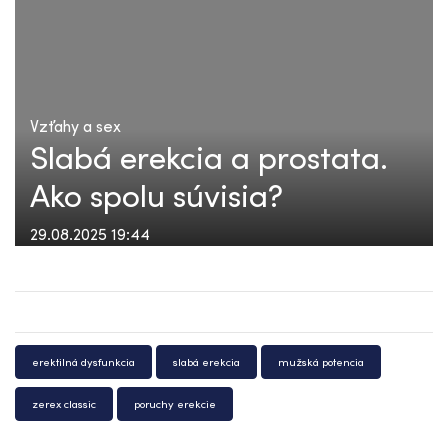
Vzťahy a sex
Slabá erekcia a prostata.
Ako spolu súvisia?
29.08.2025 19:44
erektilná dysfunkcia
slabá erekcia
mužská potencia
zerex classic
poruchy erekcie