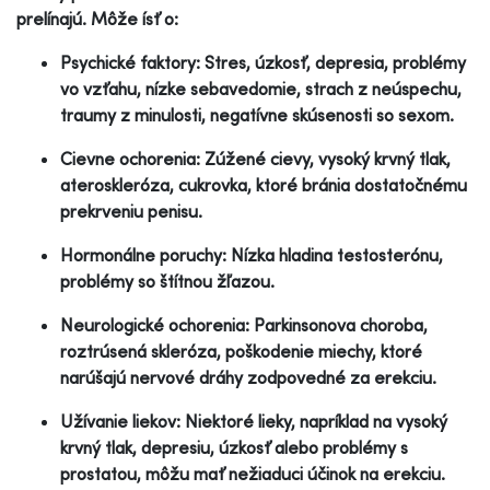
prelínajú. Môže ísť o:
Psychické faktory: Stres, úzkosť, depresia, problémy
vo vzťahu, nízke sebavedomie, strach z neúspechu,
traumy z minulosti, negatívne skúsenosti so sexom.
Cievne ochorenia: Zúžené cievy, vysoký krvný tlak,
ateroskleróza, cukrovka, ktoré bránia dostatočnému
prekrveniu penisu.
Hormonálne poruchy: Nízka hladina testosterónu,
problémy so štítnou žľazou.
Neurologické ochorenia: Parkinsonova choroba,
roztrúsená skleróza, poškodenie miechy, ktoré
narúšajú nervové dráhy zodpovedné za erekciu.
Užívanie liekov: Niektoré lieky, napríklad na vysoký
krvný tlak, depresiu, úzkosť alebo problémy s
prostatou, môžu mať nežiaduci účinok na erekciu.