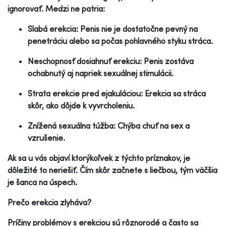
ignorovať. Medzi ne patria:
Slabá erekcia: Penis nie je dostatočne pevný na
penetráciu alebo sa počas pohlavného styku stráca.
Neschopnosť dosiahnuť erekciu: Penis zostáva
ochabnutý aj napriek sexuálnej stimulácii.
Strata erekcie pred ejakuláciou: Erekcia sa stráca
skôr, ako dôjde k vyvrcholeniu.
Znížená sexuálna túžba: Chýba chuť na sex a
vzrušenie.
Ak sa u vás objaví ktorýkoľvek z týchto príznakov, je
dôležité to neriešiť. Čím skôr začnete s liečbou, tým väčšia
je šanca na úspech.
Prečo erekcia zlyháva?
Príčiny problémov s erekciou sú rôznorodé a často sa