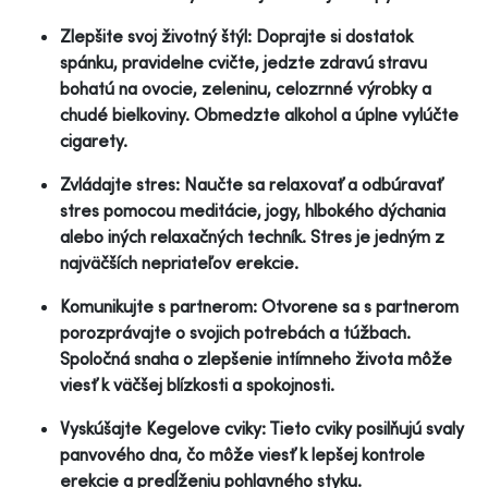
Zlepšite svoj životný štýl: Doprajte si dostatok
spánku, pravidelne cvičte, jedzte zdravú stravu
bohatú na ovocie, zeleninu, celozrnné výrobky a
chudé bielkoviny. Obmedzte alkohol a úplne vylúčte
cigarety.
Zvládajte stres: Naučte sa relaxovať a odbúravať
stres pomocou meditácie, jogy, hlbokého dýchania
alebo iných relaxačných techník. Stres je jedným z
najväčších nepriateľov erekcie.
Komunikujte s partnerom: Otvorene sa s partnerom
porozprávajte o svojich potrebách a túžbach.
Spoločná snaha o zlepšenie intímneho života môže
viesť k väčšej blízkosti a spokojnosti.
Vyskúšajte Kegelove cviky: Tieto cviky posilňujú svaly
panvového dna, čo môže viesť k lepšej kontrole
erekcie a predĺženiu pohlavného styku.