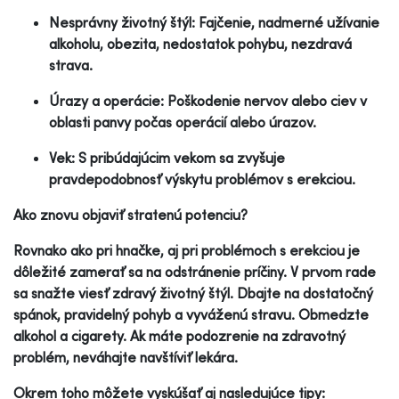
Nesprávny životný štýl: Fajčenie, nadmerné užívanie
alkoholu, obezita, nedostatok pohybu, nezdravá
strava.
Úrazy a operácie: Poškodenie nervov alebo ciev v
oblasti panvy počas operácií alebo úrazov.
Vek: S pribúdajúcim vekom sa zvyšuje
pravdepodobnosť výskytu problémov s erekciou.
Ako znovu objaviť stratenú potenciu?
Rovnako ako pri hnačke, aj pri problémoch s erekciou je
dôležité zamerať sa na odstránenie príčiny. V prvom rade
sa snažte viesť zdravý životný štýl. Dbajte na dostatočný
spánok, pravidelný pohyb a vyváženú stravu. Obmedzte
alkohol a cigarety. Ak máte podozrenie na zdravotný
problém, neváhajte navštíviť lekára.
Okrem toho môžete vyskúšať aj nasledujúce tipy: