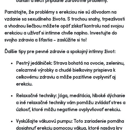
odhaliť a liečiť prípadné zdravotné problémy.
Pamätajte, že problémy s erekciou nie sú dôvodom na
vzdanie sa sexuálneho života. S trochou snahy, trpezlivosti
a vhodnou liečbou môžete opäť získať kontrolu nad svojou
erekciou a užívať si intímne chvíle naplno. Investujte do
svojho zdravia a šťastia - zaslúžite si to!
Ďalšie tipy pre pevné zdravie a spokojný intímny život:
Pestrý jedálniček: Strava bohatá na ovocie, zeleninu,
celozrnné výrobky a chudé bielkoviny prispieva k
celkovému zdraviu a môže pozitívne ovplyvniť aj
erekciu.
Relaxačné techniky: Jóga, meditácia, hlboké dýchanie
a iné relaxačné techniky vám pomôžu zvládať stres a
úzkosť, ktoré môžu negatívne ovplyvňovať erekciu.
Vyskúšajte vákuovú pumpu: Toto zariadenie pomáha
dosiahnuť erekciu pomocou vákua, ktoré nasáva krv