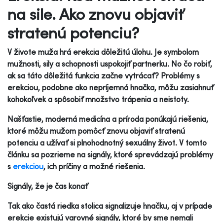
na sile. Ako znovu objaviť
stratenú potenciu?
V živote muža hrá erekcia dôležitú úlohu. Je symbolom
mužnosti, sily a schopnosti uspokojiť partnerku. No čo robiť,
ak sa táto dôležitá funkcia začne vytrácať? Problémy s
erekciou, podobne ako nepríjemná hnačka, môžu zasiahnuť
kohokoľvek a spôsobiť množstvo trápenia a neistoty.
Našťastie, moderná medicína a príroda ponúkajú riešenia,
ktoré môžu mužom pomôcť znovu objaviť stratenú
potenciu a užívať si plnohodnotný sexuálny život. V tomto
článku sa pozrieme na signály, ktoré sprevádzajú problémy
s
erekciou
, ich príčiny a možné riešenia.
Signály, že je čas konať
Tak ako častá riedka stolica signalizuje hnačku, aj v prípade
erekcie existujú varovné signály, ktoré by sme nemali