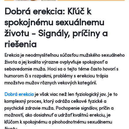
Dobrá erekcia: Kľúč k
spokojnému sexuálnemu
životu - Signály, príčiny a
riešenia
Erekcia je neodmysliteľnou súčasťou mužského sexuálneho
života a jej kvalita výrazne ovplyvňuje spokojnosť a
sebavedomie muža. Hoci sa o tejto téme často hovorí s
humorom či s rozpakmi, problémy s erekciou trápia
množstvo mužov rôznych vekových kategórií.
Dobrá erekcia
je však viac než len fyziologický jav. Je to
komplexný proces, ktorý odráža celkové fyzické a
psychické zdravie muža. Pochopenie signálov, príčin a
možností, ako dosiahnuť a udržať kvalitnú erekciu, je
kľúčom k spokojnému a plnohodnotnému sexuálnemu
životu.