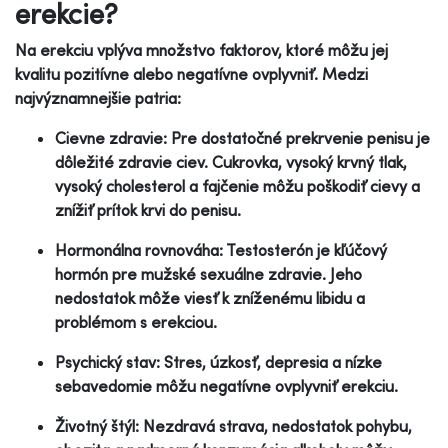
erekcie?
Na erekciu vplýva množstvo faktorov, ktoré môžu jej
kvalitu pozitívne alebo negatívne ovplyvniť. Medzi
najvýznamnejšie patria:
Cievne zdravie: Pre dostatočné prekrvenie penisu je
dôležité zdravie ciev. Cukrovka, vysoký krvný tlak,
vysoký cholesterol a fajčenie môžu poškodiť cievy a
znížiť prítok krvi do penisu.
Hormonálna rovnováha: Testosterón je kľúčový
hormón pre mužské sexuálne zdravie. Jeho
nedostatok môže viesť k zníženému libidu a
problémom s erekciou.
Psychický stav: Stres, úzkosť, depresia a nízke
sebavedomie môžu negatívne ovplyvniť erekciu.
Životný štýl: Nezdravá strava, nedostatok pohybu,