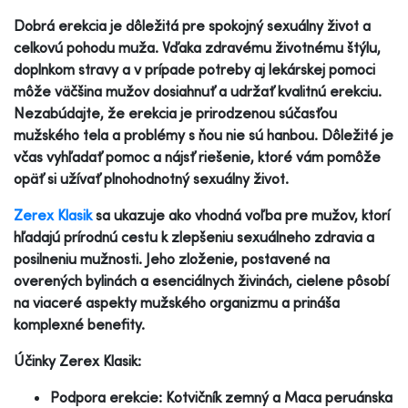
Dobrá erekcia je dôležitá pre spokojný sexuálny život a
celkovú pohodu muža. Vďaka zdravému životnému štýlu,
doplnkom stravy a v prípade potreby aj lekárskej pomoci
môže väčšina mužov dosiahnuť a udržať kvalitnú erekciu.
Nezabúdajte, že erekcia je prirodzenou súčasťou
mužského tela a problémy s ňou nie sú hanbou. Dôležité je
včas vyhľadať pomoc a nájsť riešenie, ktoré vám pomôže
opäť si užívať plnohodnotný sexuálny život.
Zerex Klasik
sa ukazuje ako vhodná voľba pre mužov, ktorí
hľadajú prírodnú cestu k zlepšeniu sexuálneho zdravia a
posilneniu mužnosti. Jeho zloženie, postavené na
overených bylinách a esenciálnych živinách, cielene pôsobí
na viaceré aspekty mužského organizmu a prináša
komplexné benefity.
Účinky Zerex Klasik:
Podpora erekcie: Kotvičník zemný a Maca peruánska