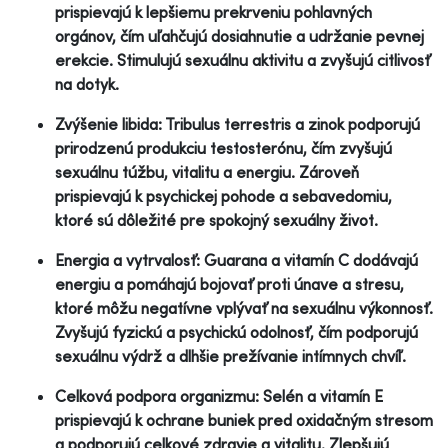
prispievajú k lepšiemu prekrveniu pohlavných
orgánov, čím uľahčujú dosiahnutie a udržanie pevnej
erekcie. Stimulujú sexuálnu aktivitu a zvyšujú citlivosť
na dotyk.
Zvýšenie libida: Tribulus terrestris a zinok podporujú
prirodzenú produkciu testosterónu, čím zvyšujú
sexuálnu túžbu, vitalitu a energiu. Zároveň
prispievajú k psychickej pohode a sebavedomiu,
ktoré sú dôležité pre spokojný sexuálny život.
Energia a vytrvalosť: Guarana a vitamín C dodávajú
energiu a pomáhajú bojovať proti únave a stresu,
ktoré môžu negatívne vplývať na sexuálnu výkonnosť.
Zvyšujú fyzickú a psychickú odolnosť, čím podporujú
sexuálnu výdrž a dlhšie prežívanie intímnych chvíľ.
Celková podpora organizmu: Selén a vitamín E
prispievajú k ochrane buniek pred oxidačným stresom
a podporujú celkové zdravie a vitalitu. Zlepšujú