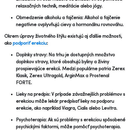
relaxačných techník, meditácie alebo jógy.
Obmedzenie alkoholu a fajčenia: Alkohol a fajčenie
negatívne ovplyvňujú cievy a hormonálnu rovnováhu.
Okrem úpravy životného štýlu existujú aj ďalšie možnosti,
ako
podporiť erekciu
:
Doplnky stravy: Na trhu je dostupných množstvo
doplnkov stravy, ktoré obsahujú byliny a živiny
prospievajúce erekcii. Medzi populárne patria Zerex
Klasik, Zerex Ultragold, ArginMax a Prostenal
FORTE.
Lieky na predpis: V prípade závažnejších problémov s
erekciou môže lekár predpísať lieky na podporu
erekcie, ako napríklad Viagra, Cialis alebo Levitra.
Psychoterapia: Ak sú problémy s erekciou spôsobené
psychickými faktormi, môže pomôcť psychoterapia.