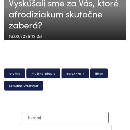
Vyskúšali sme za Vás, ktoré
afrodiziakum skutočne
zaberá?
16.02.2026 12:08
erekcia
mužské zdravie
zerex klasik
libido
sexuálna výkonnosť