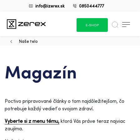
info@izerex.sk
0850444777
E-SHOP
Naše telo
Magazín
Poctivo pripravované články o tom najdôležitejšom, čo
potrebuje každý vedieť o svojom zdraví.
Vyberte si z menu tému,
ktorá Vás práve teraz najviac
zaujíma.