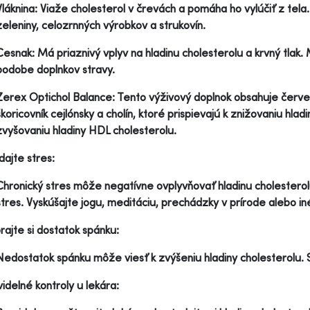
Vláknina: Viaže cholesterol v črevách a pomáha ho vylúčiť z tel
zeleniny, celozrnných výrobkov a strukovín.
Cesnak: Má priaznivý vplyv na hladinu cholesterolu a krvný tla
podobe doplnkov stravy.
Zerex Optichol Balance: Tento výživový doplnok obsahuje červ
škoricovník cejlónsky a cholín, ktoré prispievajú k znižovaniu hlad
zvyšovaniu hladiny HDL cholesterolu.
ádajte stres:
Chronický stres môže negatívne ovplyvňovať hladinu cholesterolu.
stres. Vyskúšajte jogu, meditáciu, prechádzky v prírode alebo in
rajte si dostatok spánku:
Nedostatok spánku môže viesť k zvýšeniu hladiny cholesterolu. 
videlné kontroly u lekára: