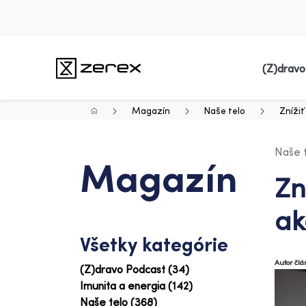
(Z)dravo
Magazín
Naše telo
Znížiť
Naše 
Magazín
Zn
ak
Všetky kategórie
Autor čl
(Z)dravo Podcast (34)
Imunita a energia (142)
Naše telo (368)