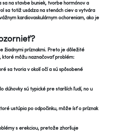
ľa sa na stavbe buniek, tvorbe hormónov a
rol sa totiž usádza na stenách ciev a vytvára
 k vážnym kardiovaskulárnym ochoreniam, ako je
ozornieť?
e žiadnymi príznakmi. Preto je dôležité
nály, ktoré môžu naznačovať problém:
oré sa tvoria v okolí očí a sú spôsobené
lo dúhovky sú typické pre starších ľudí, no u
, ktoré ustúpia po odpočinku, môže ísť o príznak
oblémy s erekciou, pretože zhoršuje