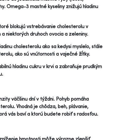
chy. Omega-3 mastné kyseliny znižujú hladinu
 ktoré blokujú vstrebávanie cholesterolu v
 a niektorých druhoch ovocia a zeleniny.
dinu cholesterolu ako sa kedysi myslelo, stále
rolu, ako sú vnútornosti a vaječné žĺtky.
bilnú hladinu cukru v krvi a zabraňuje prudkým
u.
enzity väčšinu dní v týždni. Pohyb pomáha
terolu. Vhodná je chôdza, beh, plávanie,
 ktorá vás baví a ktorú budete robiť s radosťou.
zníženie hmotnosti môže výrazne zlepšiť