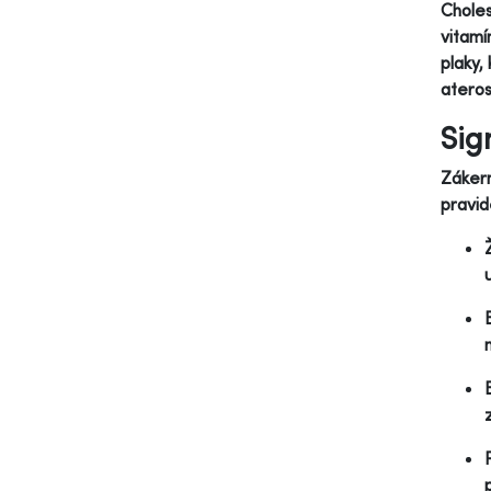
Choles
vitamí
plaky,
ateros
Sig
Zákern
pravid