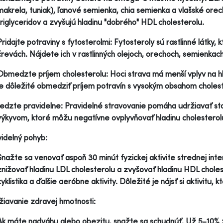
makrela, tuniak), ľanové semienka, chia semienka a vlašské ore
triglyceridov a zvyšujú hladinu "dobrého" HDL cholesterolu.
Pridajte potraviny s fytosterolmi: Fytosteroly sú rastlinné látky,
črevách. Nájdete ich v rastlinných olejoch, orechoch, semienkach
Obmedzte príjem cholesterolu: Hoci strava má menší vplyv na hla
je dôležité obmedziť príjem potravín s vysokým obsahom choleste
Jedzte pravidelne: Pravidelné stravovanie pomáha udržiavať sta
výkyvom, ktoré môžu negatívne ovplyvňovať hladinu cholesterol
videlný pohyb:
Snažte sa venovať aspoň 30 minút fyzickej aktivite strednej int
znižovať hladinu LDL cholesterolu a zvyšovať hladinu HDL choles
cyklistika a ďalšie aeróbne aktivity. Dôležité je nájsť si aktivitu,
žiavanie zdravej hmotnosti:
Ak máte nadváhu alebo obezitu, snažte sa schudnúť. Už 5-10% 