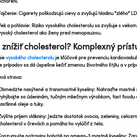
ochorení.
Fajčenie: Cigarety poškodzujú cievy a zvyšujú hladinu "zlého" LD
Vek a pohlavie: Riziko vysokého cholesterolu sa zvyšuje s vekom
vysoký cholesterol ako ženy pred menopauzou.
 znížiť cholesterol? Komplexný príst
nie
vysokého cholesterolu
je kľúčové pre prevenciu kardiovaskul
e prípadov sa dá úspešne liečiť zmenou životného štýlu a v príp
avá strava:
Obmedzte nasýtené a transmastné kyseliny: Nahraďte mastné
vyhýbajte sa údeninám, tučným mliečnym výrobkom, fast foodu
rastlinné oleje a tuky.
Zvýšte príjem vlákniny: Jedzte dostatok ovocia, zeleniny, celozr
cholesterol v črevách a pomáha ho vylúčiť z tela.
Konzumujte potraviny bohaté na omega-3 mastné kyseliny: Zaraď