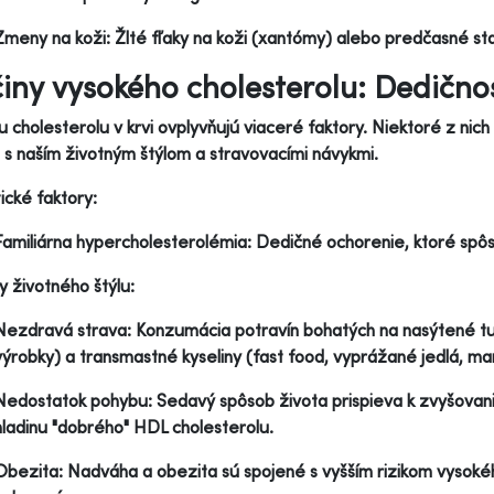
Zmeny na koži: Žlté fľaky na koži (xantómy) alebo predčasné st
činy vysokého cholesterolu: Dedičnosť
u cholesterolu v krvi ovplyvňujú viaceré faktory. Niektoré z nich
a s naším životným štýlom a stravovacími návykmi.
cké faktory:
Familiárna hypercholesterolémia: Dedičné ochorenie, ktoré spôs
y životného štýlu:
Nezdravá strava: Konzumácia potravín bohatých na nasýtené tu
výrobky) a transmastné kyseliny (fast food, vyprážané jedlá, marg
Nedostatok pohybu: Sedavý spôsob života prispieva k zvyšovaniu
hladinu "dobrého" HDL cholesterolu.
Obezita: Nadváha a obezita sú spojené s vyšším rizikom vysokéh