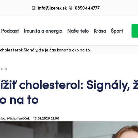
info@izerex.sk
0850444777
 Podcast
Imunita a energia
Naše telo
Krása
Šport
 cholesterol: Signály, že je čas konať a ako na to
telo
ížiť cholesterol: Signály, 
o na to
ánku: Michal Vojáček
16.01.2026 21:06