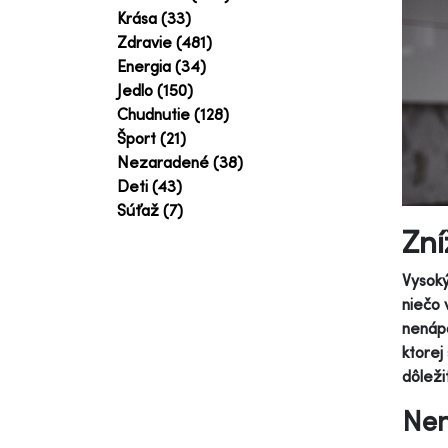
Krása (33)
Zdravie (481)
Energia (34)
Jedlo (150)
Chudnutie (128)
Šport (21)
Nezaradené (38)
Deti (43)
Súťaž (7)
Zní
Vysoký
niečo 
nenápa
ktorej
dôleži
Nen