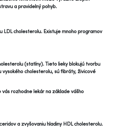
stravu a pravidelný pohyb.
inu LDL cholesterolu. Existuje mnoho programov
lesterolu (statíny). Tieto lieky blokujú tvorbu
u vysokého cholesterolu, sú fibráty, živicové
re vás rozhodne lekár na základe vášho
yceridov a zvyšovaniu hladiny HDL cholesterolu.