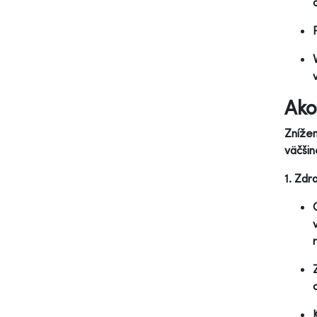
Ako
Zníže
väčšin
1. Zdr