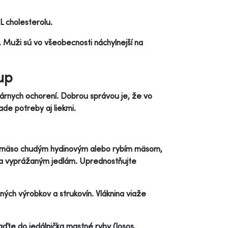
L cholesterolu.
. Muži sú vo všeobecnosti náchylnejší na
up
árnych ochorení. Dobrou správou je, že vo
ade potreby aj liekmi.
 mäso chudým hydinovým alebo rybím mäsom,
 a vyprážaným jedlám. Uprednostňujte
nných výrobkov a strukovín. Vláknina viaže
te do jedálnička mastné ryby (losos,