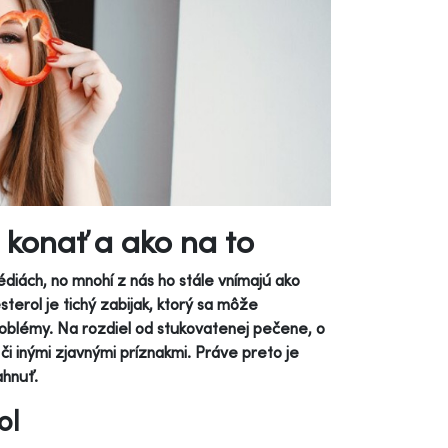
as konať a ako na to
édiách, no mnohí z nás ho stále vnímajú ako
terol je tichý zabijak, ktorý sa môže
oblémy. Na rozdiel od stukovatenej pečene, o
i inými zjavnými príznakmi. Práve preto je
ahnuť.
ol