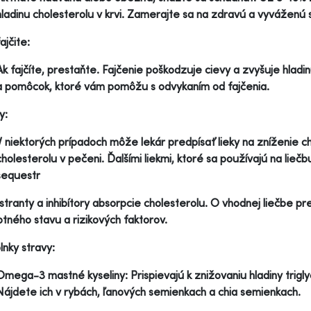
hladinu cholesterolu v krvi. Zamerajte sa na zdravú a vyváženú 
ajčite:
Ak fajčíte, prestaňte. Fajčenie poškodzuje cievy a zvyšuje hlad
a pomôcok, ktoré vám pomôžu s odvykaním od fajčenia.
y:
V niektorých prípadoch môže lekár predpísať lieky na zníženie cho
cholesterolu v pečeni. Ďalšími liekmi, ktoré sa používajú na liečb
sequestr
tranty a inhibítory absorpcie cholesterolu. O vhodnej liečbe p
tného stavu a rizikových faktorov.
lnky stravy:
Omega-3 mastné kyseliny: Prispievajú k znižovaniu hladiny trigl
Nájdete ich v rybách, ľanových semienkach a chia semienkach.