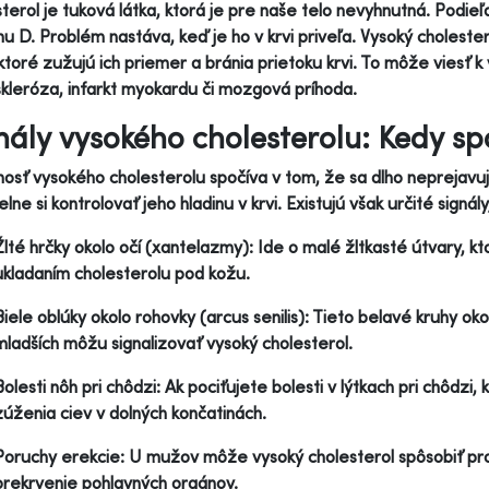
terol je tuková látka, ktorá je pre naše telo nevyhnutná. Podie
nu D. Problém nastáva, keď je ho v krvi priveľa. Vysoký choleste
 ktoré zužujú ich priemer a bránia prietoku krvi. To môže viesť
kleróza, infarkt myokardu či mozgová príhoda.
nály vysokého cholesterolu: Kedy sp
osť vysokého cholesterolu spočíva v tom, že sa dlho neprejavuj
elne si kontrolovať jeho hladinu v krvi. Existujú však určité sig
Žlté hrčky okolo očí (xantelazmy): Ide o malé žltkasté útvary, kt
ukladaním cholesterolu pod kožu.
Biele oblúky okolo rohovky (arcus senilis): Tieto belavé kruhy oko
mladších môžu signalizovať vysoký cholesterol.
Bolesti nôh pri chôdzi: Ak pociťujete bolesti v lýtkach pri chôdzi
zúženia ciev v dolných končatinách.
Poruchy erekcie: U mužov môže vysoký cholesterol spôsobiť pr
prekrvenie pohlavných orgánov.