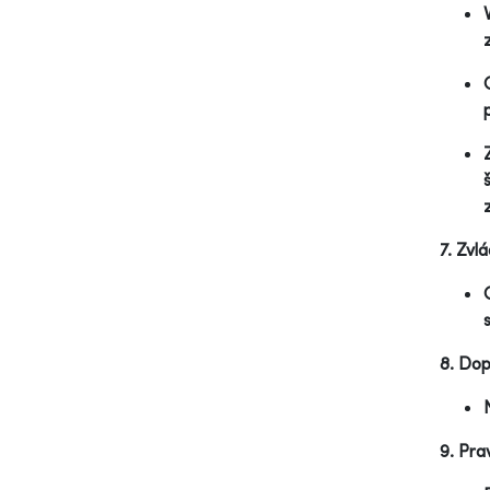
7. Zvl
8. Dop
9. Pra