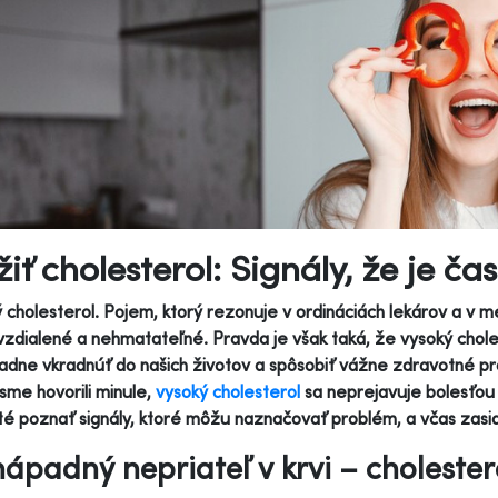
žiť cholesterol: Signály, že je č
 cholesterol. Pojem, ktorý rezonuje v ordináciách lekárov a v m
vzdialené a nehmatateľné. Pravda je však taká, že vysoký choles
dne vkradnúť do našich životov a spôsobiť vážne zdravotné pr
 sme hovorili minule,
vysoký cholesterol
sa neprejavuje bolesťou č
té poznať signály, ktoré môžu naznačovať problém, a včas zasi
ápadný nepriateľ v krvi – cholester