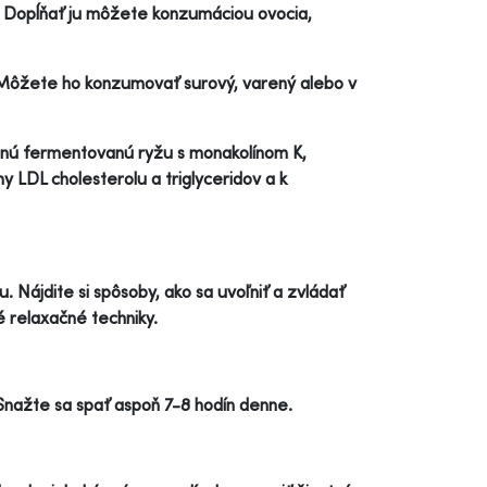
a. Dopĺňať ju môžete konzumáciou ovocia,
k. Môžete ho konzumovať surový, varený alebo v
enú fermentovanú ryžu s monakolínom K,
iny LDL cholesterolu a triglyceridov a k
 Nájdite si spôsoby, ako sa uvoľniť a zvládať
é relaxačné techniky.
Snažte sa spať aspoň 7-8 hodín denne.