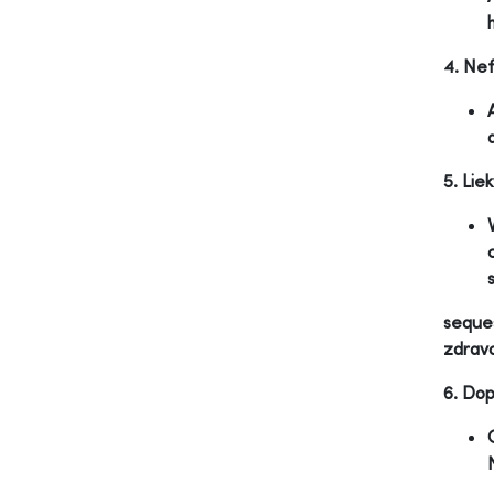
4. Nef
5. Liek
seques
zdravo
6. Dop