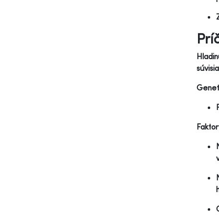
Prí
Hladin
súvisi
Geneti
Faktor