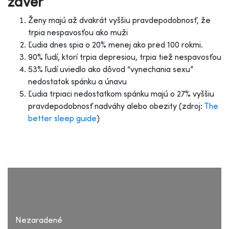
záver
Ženy majú až dvakrát vyššiu pravdepodobnosť, že
trpia nespavosťou ako muži
Ľudia dnes spia o 20% menej ako pred 100 rokmi.
90% ľudí, ktorí trpia depresiou, trpia tiež nespavosťou
53% ľudí uviedlo ako dôvod “vynechania sexu”
nedostatok spánku a únavu
Ľudia trpiaci nedostatkom spánku majú o 27% vyššiu
pravdepodobnosť nadváhy alebo obezity (zdroj:
The
better sleep guide
)
Nezaradené