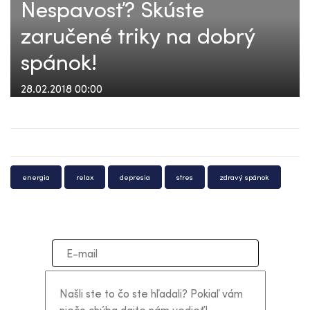
Nespavosť? Skúste
zaručené triky na dobrý
spánok!
28.02.2018 00:00
energia
relax
depresia
stres
zdravý spánok