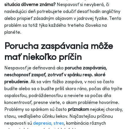
situácia dôverne známa?
Nespavosť si nevyberá, či
nasledujúci deň potrebujete odučiť desať hodín angličtiny
alebo prispieť zásadným objavom v jadrovej fyzike. Tento
problém sa totiž týka každého tretieho človeka na
planéte.
Porucha zaspávania môže
mať niekoľko príčin
Nespavosť je definovaná ako
porucha zaspávania,
neschopnosť zaspať, zotrvať v spánku resp. skoré
prebudenie
. Ak sa vám ťažko zaspáva, v noci sa často
budíte alebo sa o budíte príliš skoro ráno, počas dňa trpíte
ospalosťou, podráždenosťou a neviete sa počas dňa
koncentrovať, presne viete, o akom probléme hovoríme.
Problémy so spánkom sú často
príznakom
nejakej choroby,
stavu, vedľajšieho účinku liekov. Najčastejšou príčinou
nespavosti sú
depresia, stres
, kombinácia rôznych