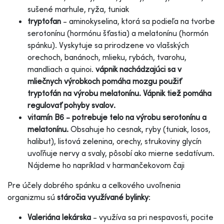
sušené marhule, ryža, tuniak
tryptofan
- aminokyselina, ktorá sa podieľa na tvorbe
serotonínu (hormónu šťastia) a melatonínu (hormón
spánku). Vyskytuje sa prirodzene vo vlašských
orechoch, banánoch, mlieku, rybách, tvarohu,
mandliach a quinoi.
vápnik
nachádzajúci sa v
mliečnych výrobkoch pomáha mozgu použiť
tryptofán na výrobu melatonínu. Vápnik tiež pomáha
regulovať pohyby svalov
.
vitamín B6
- potrebuje telo na výrobu serotonínu a
melatonínu.
Obsahuje ho cesnak, ryby (tuniak, losos,
halibut), listová zelenina, orechy, strukoviny
glycín
uvoľňuje nervy a svaly, pôsobí ako mierne sedatívum.
Nájdeme ho napríklad v harmančekovom čaji
Pre účely dobrého spánku a celkového uvoľnenia
organizmu sú
stáročia využívané bylinky
:
Valeriána lekárska
- využíva sa pri nespavosti, pocite