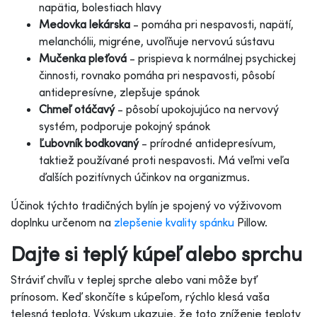
napätia, bolestiach hlavy
Medovka lekárska
- pomáha pri nespavosti, napätí,
melanchólii, migréne, uvoľňuje nervovú sústavu
Mučenka pleťová
- prispieva k normálnej psychickej
činnosti, rovnako pomáha pri nespavosti, pôsobí
antidepresívne, zlepšuje spánok
Chmeľ otáčavý
- pôsobí upokojujúco na nervový
systém, podporuje pokojný spánok
Ľubovník bodkovaný
- prírodné antidepresívum,
taktiež používané proti nespavosti. Má veľmi veľa
ďalších pozitívnych účinkov na organizmus.
Účinok týchto tradičných bylín je spojený vo výživovom
doplnku určenom na
zlepšenie kvality spánku
Pillow
.
Dajte si teplý kúpeľ alebo sprchu
Stráviť chvíľu v teplej sprche alebo vani môže byť
prínosom. Keď skončíte s kúpeľom, rýchlo klesá vaša
telesná teplota. Výskum ukazuje, že toto zníženie teploty