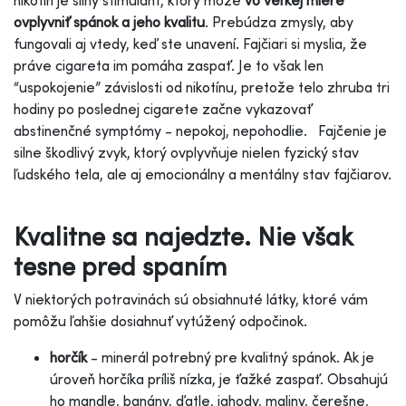
ovplyvniť spánok a jeho kvalitu
. Prebúdza zmysly, aby
fungovali aj vtedy, keď ste unavení. Fajčiari si myslia, že
práve cigareta im pomáha zaspať. Je to však len
“uspokojenie” závislosti od nikotínu, pretože telo zhruba tri
hodiny po poslednej cigarete začne vykazovať
abstinenčné symptómy - nepokoj, nepohodlie.
Fajčenie je
silne škodlivý zvyk, ktorý ovplyvňuje nielen fyzický stav
ľudského tela, ale aj emocionálny a mentálny stav fajčiarov.
Kvalitne sa najedzte. Nie však
tesne pred spaním
V niektorých potravinách sú obsiahnuté látky, ktoré vám
pomôžu ľahšie dosiahnuť vytúžený odpočinok.
horčík
- minerál potrebný pre kvalitný spánok. Ak je
úroveň horčíka príliš nízka, je ťažké zaspať. Obsahujú
ho mandle, banány, ďatle, jahody, maliny, čerešne,