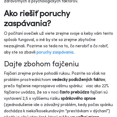
zdravotných a psychologických faktorov.
Ako riešiť poruchy
zaspávania?
O počítaní ovečiek už viete zrejme svoje a keby vám tento
spôsob fungoval, o iné by ste sa zrejme zbytočne
nezaujímali. Pozrime sa teda na to, čo nerobiť a čo robiť,
aby ste sa zbavili
poruchy zaspávania
.
Dajte zbohom fajčeniu
Fajčiari zrejme práve pohodili rukou. Pozrite sa však na
problém prostredníctvom
vedecky podložených faktov
,
prečo fajčenie neprospieva vášmu spánku:
viac ako 22%
fajčiarov uvádza, že sa v noci
často prebúdza
fajčiari sú
vystavení 2,5 x vyššiemu riziku
spánkového apnoe
(zjednodušenie ide o závažný problém, kedy počas spánku
dochádza k niekoľkosekundovým “prestávkam v dýchaní”)
nikotín je silný stimulant, ktorý môže
vo veľkej miere