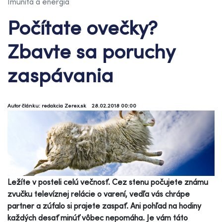
Imunita a energia
Počítate ovečky?
Zbavte sa poruchy
zaspávania
Autor článku: redakcia Zerex.sk
28.02.2018 00:00
Ležíte v posteli celú večnosť. Cez stenu počujete známu
zvučku televíznej relácie o varení, vedľa vás chrápe
partner a zúfalo si prajete zaspať. Ani pohľad na hodiny
každých desať minúť vôbec nepomáha. Je vám táto