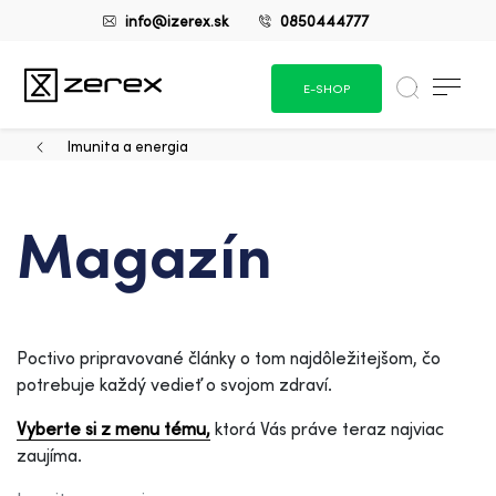
info@izerex.sk
0850444777
E-SHOP
Imunita a energia
Magazín
Poctivo pripravované články o tom najdôležitejšom, čo
potrebuje každý vedieť o svojom zdraví.
Vyberte si z menu tému,
ktorá Vás práve teraz najviac
zaujíma.