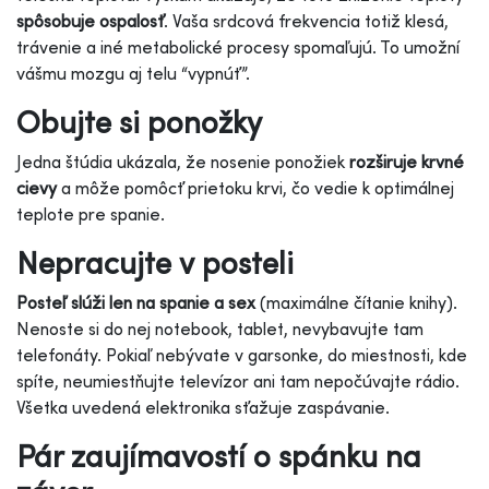
spôsobuje ospalosť
. Vaša srdcová frekvencia totiž klesá,
trávenie a iné metabolické procesy spomaľujú. To umožní
vášmu mozgu aj telu “vypnúť”.
Obujte si ponožky
Jedna štúdia ukázala, že nosenie ponožiek
rozširuje krvné
cievy
a môže pomôcť prietoku krvi, čo vedie k optimálnej
teplote pre spanie.
Nepracujte v posteli
Posteľ slúži len na spanie a sex
(maximálne čítanie knihy).
Nenoste si do nej notebook, tablet, nevybavujte tam
telefonáty. Pokiaľ nebývate v garsonke, do miestnosti, kde
spíte, neumiestňujte televízor ani tam nepočúvajte rádio.
Všetka uvedená elektronika sťažuje zaspávanie.
Pár zaujímavostí o spánku na