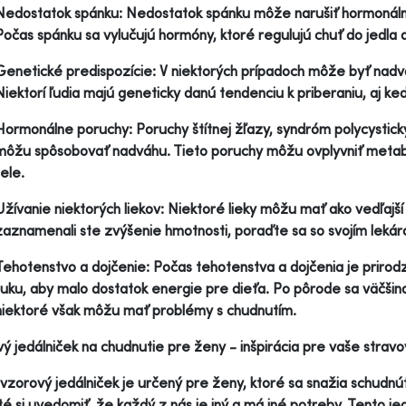
Nedostatok spánku: Nedostatok spánku môže narušiť hormonálnu 
Počas spánku sa vylučujú hormóny, ktoré regulujú chuť do jedla
Genetické predispozície: V niektorých prípadoch môže byť nadv
Niektorí ľudia majú geneticky danú tendenciu k priberaniu, aj ke
Hormonálne poruchy: Poruchy štítnej žľazy, syndróm polycystic
môžu spôsobovať nadváhu. Tieto poruchy môžu ovplyvniť metabo
tele.
Užívanie niektorých liekov: Niektoré lieky môžu mať ako vedľajší
zaznamenali ste zvýšenie hmotnosti, poraďte sa so svojím leká
Tehotenstvo a dojčenie: Počas tehotenstva a dojčenia je prirodz
tuku, aby malo dostatok energie pre dieťa. Po pôrode sa väčšin
niektoré však môžu mať problémy s chudnutím.
ý jedálniček na chudnutie pre ženy - inšpirácia pre vaše stravo
vzorový jedálniček je určený pre ženy, ktoré sa snažia schud
té si uvedomiť, že každý z nás je iný a má iné potreby. Tento j