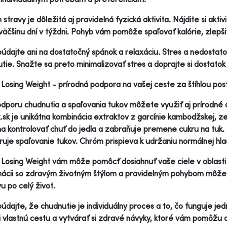
stravy je dôležitá aj pravidelná fyzická aktivita. Nájdite si aktiv
väčšinu dní v týždni. Pohyb vám pomôže spaľovať kalórie, zlepši
dajte ani na dostatočný spánok a relaxáciu. Stres a nedostat
tie. Snažte sa preto minimalizovať stres a doprajte si dostato
Losing Weight - prírodná podpora na vašej ceste za štíhlou po
dporu chudnutia a spaľovania tukov môžete využiť aj prírodné 
.sk je unikátna kombinácia extraktov z garcínie kambodžskej, 
 kontrolovať chuť do jedla a zabraňuje premene cukru na tuk. 
uje spaľovanie tukov. Chróm prispieva k udržaniu normálnej hlad
Losing Weight vám môže pomôcť dosiahnuť vaše ciele v oblasti 
ácii so zdravým životným štýlom a pravidelným pohybom môžete 
u po celý život.
dajte, že chudnutie je individuálny proces a to, čo funguje j
si vlastnú cestu a vytvárať si zdravé návyky, ktoré vám pomôžu 