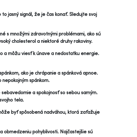
o jasný signál, že je čas konať. Sledujte svoj
ené s množými zdravotnými problémami, ako sú
ysoký cholesterol a niektoré druhy rakoviny.
o a môžu viesť k únave a nedostatku energie.
pánkom, ako je chrápanie a spánková apnoe.
o nepokojným spánkom.
 sebavedomie a spokojnosť so sebou samým.
svojho tela.
i môže byť spôsobená nadváhou, ktorá zaťažuje
 a obmedzeniu pohyblivosti. Najčastejšie sú