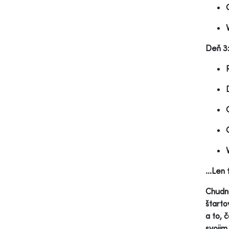
Deň 3
...Len
Chudnu
štarto
a to, 
svojim