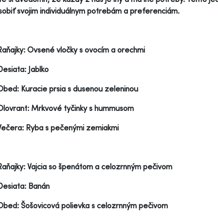
sobiť svojim individuálnym potrebám a preferenciám.
Raňajky: Ovsené vločky s ovocím a orechmi
Desiata: Jablko
Obed: Kuracie prsia s dusenou zeleninou
Olovrant: Mrkvové tyčinky s hummusom
Večera: Ryba s pečenými zemiakmi
Raňajky: Vajcia so špenátom a celozrnným pečivom
Desiata: Banán
Obed: Šošovicová polievka s celozrnným pečivom