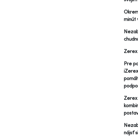
Okrem 
minút 
Nezabú
chudnu
Zerex 
Pre po
iZerex
pomáha
podpor
Zerex 
kombin
postav
Nezabú
nájsť 