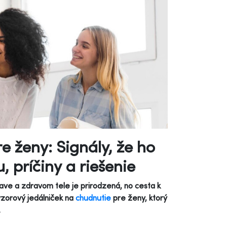
e ženy: Signály, že ho
, príčiny a riešenie
ave a zdravom tele je prirodzená, no cesta k
vzorový jedálniček na
chudnutie
pre ženy, ktorý
.