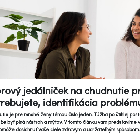
rový jedálniček na chudnutie pr
rebujete, identifikácia problému
tie je pre mnohé ženy témou číslo jeden. Túžba po štíhlej post
že byť plná nástrah a mýtov. V tomto článku vám predstavíme 
omôže dosiahnuť vaše ciele zdravým a udržateľným spôsobom