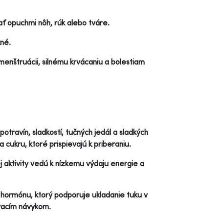
 opuchmi nôh, rúk alebo tváre.
kné.
enštruácii, silnému krvácaniu a bolestiam
ravín, sladkostí, tučných jedál a sladkých
 cukru, ktoré prispievajú k priberaniu.
 aktivity vedú k nízkemu výdaju energie a
, hormónu, ktorý podporuje ukladanie tuku v
ovacím návykom.