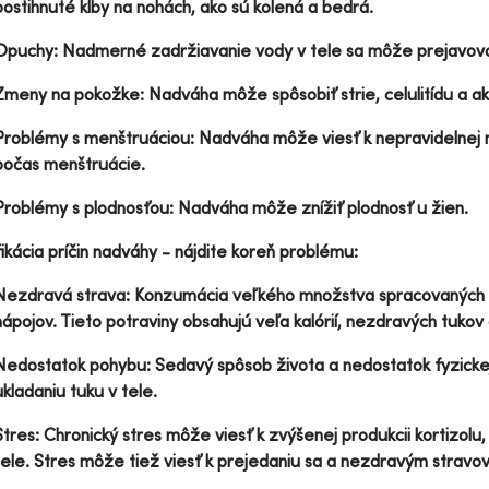
postihnuté kĺby na nohách, ako sú kolená a bedrá.
Opuchy: Nadmerné zadržiavanie vody v tele sa môže prejavovať
Zmeny na pokožke: Nadváha môže spôsobiť strie, celulitídu a a
Problémy s menštruáciou: Nadváha môže viesť k nepravidelnej m
počas menštruácie.
Problémy s plodnosťou: Nadváha môže znížiť plodnosť u žien.
fikácia príčin nadváhy - nájdite koreň problému:
Nezdravá strava: Konzumácia veľkého množstva spracovaných pot
nápojov. Tieto potraviny obsahujú veľa kalórií, nezdravých tukov a
Nedostatok pohybu: Sedavý spôsob života a nedostatok fyzickej
ukladaniu tuku v tele.
Stres: Chronický stres môže viesť k zvýšenej produkcii kortizolu
tele. Stres môže tiež viesť k prejedaniu sa a nezdravým strav