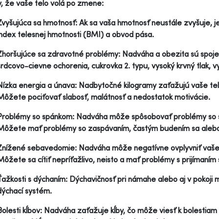
y, že vaše telo volá po zmene:
Zvyšujúca sa hmotnosť: Ak sa vaša hmotnosť neustále zvyšuje, je t
index telesnej hmotnosti (BMI) a obvod pása.
Zhoršujúce sa zdravotné problémy: Nadváha a obezita sú spoj
srdcovo-cievne ochorenia, cukrovka 2. typu, vysoký krvný tlak, v
Nízka energia a únava: Nadbytočné kilogramy zaťažujú vaše tel
Môžete pociťovať slabosť, malátnosť a nedostatok motivácie.
Problémy so spánkom: Nadváha môže spôsobovať problémy so s
Môžete mať problémy so zaspávaním, častým budením sa aleb
Znížené sebavedomie: Nadváha môže negatívne ovplyvniť vaše
Môžete sa cítiť nepríťažlivo, neisto a mať problémy s prijímaním 
Ťažkosti s dýchaním: Dýchavičnosť pri námahe alebo aj v pokoj
dýchací systém.
Bolesti kĺbov: Nadváha zaťažuje kĺby, čo môže viesť k bolestiam