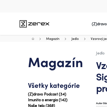
(Z)dravo
Magazín
Jedlo
Vzorový jed
Jedlo
Magazín
Vz
Si
Všetky kategórie
pr
(Z)dravo Podcast (34)
Imunita a energia (142)
Autor čl
Naše telo (368)