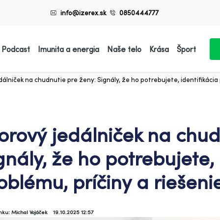
info@izerex.sk
0850444777
 Podcast
Imunita a energia
Naše telo
Krása
Šport
álniček na chudnutie pre ženy: Signály, že ho potrebujete, identifikácia 
orový jedálniček na chud
gnály, že ho potrebujete, 
oblému, príčiny a riešeni
ánku: Michal Vojáček
19.10.2025 12:57