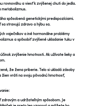
rovnováhu a viesť k zvýšenej chuti do jedla.
 a metabolizmus.
áha spôsobená genetickými predispozíciami.
ď sa stravujú zdravo a hýbu sa.
kých vaječníkov a iné hormonálne problémy
lizmus a spôsobiť zvýšené ukladanie tuku v
 účinok zvýšenie hmotnosti. Ak užívate lieky a
rom.
ené, že žena priberie. Telo si ukladá zásoby
a žien vráti na svoju pôvodnú hmotnosť,
vanie:
núť zdravým a udržateľným spôsobom. Je
edálniček je preto len vzorový a môžete ho