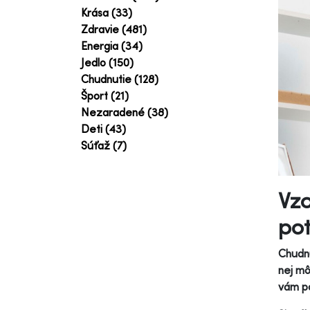
Krása (33)
Zdravie (481)
Energia (34)
Jedlo (150)
Chudnutie (128)
Šport (21)
Nezaradené (38)
Deti (43)
Súťaž (7)
Vzo
pot
Chudnu
nej mô
vám p