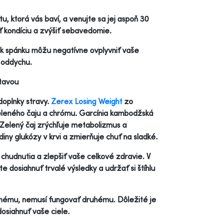
itu, ktorá vás baví, a venujte sa jej aspoň 30
ť kondíciu a zvýšiť sebavedomie.
ok spánku môžu negatívne ovplyvniť vaše
k oddychu.
stavou
doplnky stravy.
Zerex Losing Weight
zo
zeleného čaju a chrómu. Garcínia kambodžská
Zelený čaj zrýchľuje metabolizmus a
iny glukózy v krvi a zmierňuje chuť na sladké.
chudnutia a zlepšiť vaše celkové zdravie. V
dosiahnuť trvalé výsledky a udržať si štíhlu
ednému, nemusí fungovať druhému. Dôležité je
dosiahnuť vaše ciele.