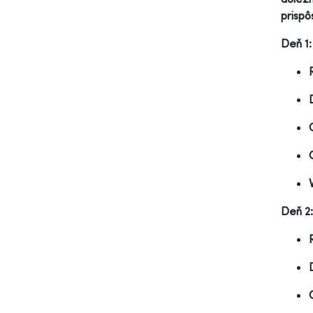
prispô
Deň 1:
Deň 2: