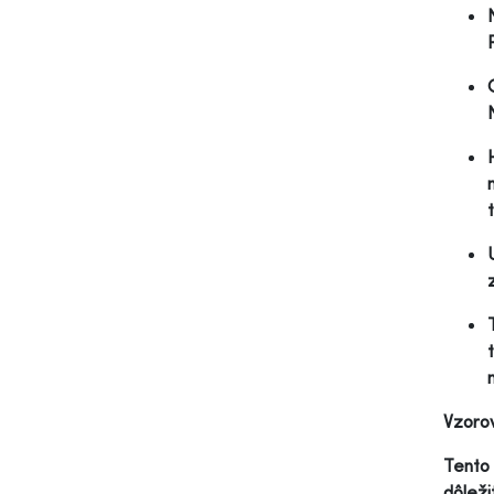
Vzorov
Tento 
dôleži