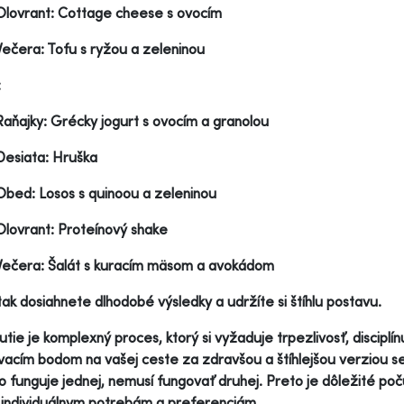
Olovrant: Cottage cheese s ovocím
Večera: Tofu s ryžou a zeleninou
:
Raňajky: Grécky jogurt s ovocím a granolou
Desiata: Hruška
Obed: Losos s quinoou a zeleninou
Olovrant: Proteínový shake
Večera: Šalát s kuracím mäsom a avokádom
 tak dosiahnete dlhodobé výsledky a udržíte si štíhlu postavu.
tie je komplexný proces, ktorý si vyžaduje trpezlivosť, disciplín
vacím bodom na vašej ceste za zdravšou a štíhlejšou verziou 
čo funguje jednej, nemusí fungovať druhej. Preto je dôležité počú
 individuálnym potrebám a preferenciám.