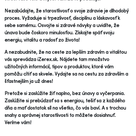
Nezabúdajte, že starostlivosť o svoje zdravie je dlhodobý
proces. Vyžaduje si trpezlivosť, disciplínu a láskavosť k
sebe samému. Osvojte si zdravé návyky a uvidíte, že
únava bude čoskoro minulosťou. Získajte späť svoju
energiu, vitalitu a radosť zo života!
A nezabudnite, že na ceste za lepším zdravím a vitalitou
vás sprevádza iZerex.sk. Nájdete tam množstvo
užitočných informácií, tipov a produktov, ktoré vám
pomôžu cítiť sa skvele. Vydajte sa na cestu za zdravším a
šťastnejším ja už dnes!
Pretože si zaslúžite žiť naplno, bez únavy a vyčerpania.
Zaslúžite si prebúdzať sa s energiou, tešiť sa z každého
dňa a mať dostatok síl na všetko, čo vás baví. A s trochou
snahy a správnej starostlivosti to môžete dosiahnuť.
Veríme vám!