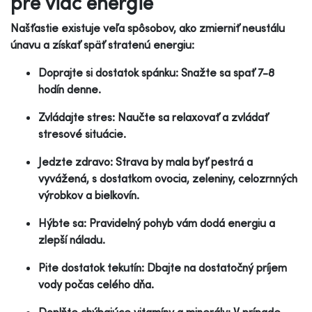
pre viac energie
Našťastie existuje veľa spôsobov, ako zmierniť neustálu
únavu a získať späť stratenú energiu:
Doprajte si dostatok spánku: Snažte sa spať 7-8
hodín denne.
Zvládajte stres: Naučte sa relaxovať a zvládať
stresové situácie.
Jedzte zdravo: Strava by mala byť pestrá a
vyvážená, s dostatkom ovocia, zeleniny, celozrnných
výrobkov a bielkovín.
Hýbte sa: Pravidelný pohyb vám dodá energiu a
zlepší náladu.
Pite dostatok tekutín: Dbajte na dostatočný príjem
vody počas celého dňa.
Doplňte chýbajúce vitamíny a minerály: V prípade