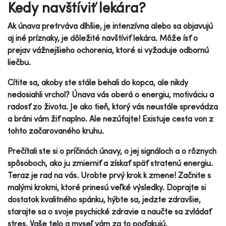
Kedy navštíviť lekára?
Ak únava pretrváva dlhšie, je intenzívna alebo sa objavujú
aj iné príznaky, je dôležité navštíviť lekára. Môže ísť o
prejav vážnejšieho ochorenia, ktoré si vyžaduje odbornú
liečbu.
Cítite sa, akoby ste stále behali do kopca, ale nikdy
nedosiahli vrchol? Únava vás oberá o energiu, motiváciu a
radosť zo života. Je ako tieň, ktorý vás neustále sprevádza
a bráni vám žiť naplno. Ale nezúfajte! Existuje cesta von z
tohto začarovaného kruhu.
Prečítali ste si o príčinách únavy, o jej signáloch a o rôznych
spôsoboch, ako ju zmierniť a získať späť stratenú energiu.
Teraz je rad na vás. Urobte prvý krok k zmene! Začnite s
malými krokmi, ktoré prinesú veľké výsledky. Doprajte si
dostatok kvalitného spánku, hýbte sa, jedzte zdravšie,
starajte sa o svoje psychické zdravie a naučte sa zvládať
stres. Vaše telo a myseľ vám za to poďakujú.