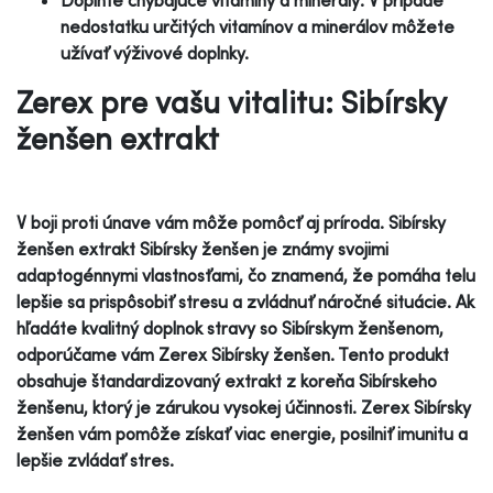
nedostatku určitých vitamínov a minerálov môžete
užívať výživové doplnky.
Zerex pre vašu vitalitu: Sibírsky
ženšen extrakt
V boji proti únave vám môže pomôcť aj príroda. Sibírsky
ženšen extrakt Sibírsky ženšen je známy svojimi
adaptogénnymi vlastnosťami, čo znamená, že pomáha telu
lepšie sa prispôsobiť stresu a zvládnuť náročné situácie. Ak
hľadáte kvalitný doplnok stravy so Sibírskym ženšenom,
odporúčame vám Zerex Sibírsky ženšen. Tento produkt
obsahuje štandardizovaný extrakt z koreňa Sibírskeho
ženšenu, ktorý je zárukou vysokej účinnosti. Zerex Sibírsky
ženšen vám pomôže získať viac energie, posilniť imunitu a
lepšie zvládať stres.