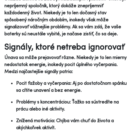
nepríjemný spoločník, ktorý dokáže znepríjemniť
každodenný život. Niekedy je to len dočasný stav
spôsobený náročným obdobím, inokedy však môže
signalizovať vážnejšie problémy. Ak sa vám zdá, že vaše
baterky sú neustále vybité, je načase zistiť, čo sa deje.
Signály, ktoré netreba ignorovať
Únava sa môže prejavovať rôzne. Niekedy je to len mierny
nedostatok energie, inokedy pocit úplného vyčerpania.
Medzi najčastejšie signály patria:
Pocit ťažoby a vyčerpania: Aj po dostatočnom spánku
sa cítite unavení a bez energie.
Problémy s koncentráciou: Ťažko sa sústredíte na
prácu alebo iné aktivity.
Znížená motivácia: Chýba vám chuť do života a
akýchkoľvek aktivít.