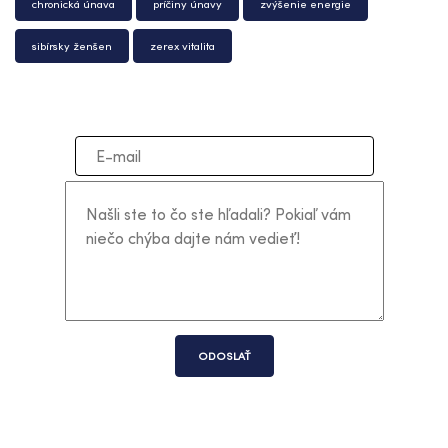
chronická únava
príčiny únavy
zvýšenie energie
sibírsky ženšen
zerex vitalita
ODOSLAŤ