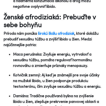
a nadmerná konzumácia alkoholu a drog môžu
negatívne ovplyvniť libido.
Ženské afrodiziaká: Prebuďte v
sebe bohyňu
Príroda nám ponúka
širokú škálu afrodiziak
, ktoré dokážu
prebudiť sexuálnu túžbu a zvýšiť libido u žien. Medzi
najúčinnejšie patria:
Maca peruánska: Zvyšuje energiu, vytrvalosť a
sexuálnu túžbu, pomáha regulovať hormonálnu
rovnováhu a zmierňuje príznaky menopauzy.
Kotvičník zemný: Aj keď je známejší pre svoje účinky
na mužské libido, u žien podporuje produkciu
testosterónu, čím zvyšuje sexuálnu túžbu a energiu.
Damiána: Tradične používaná bylina na zvýšenie
libida u žien, zlepšuje prekrvenie panvovej oblasti a