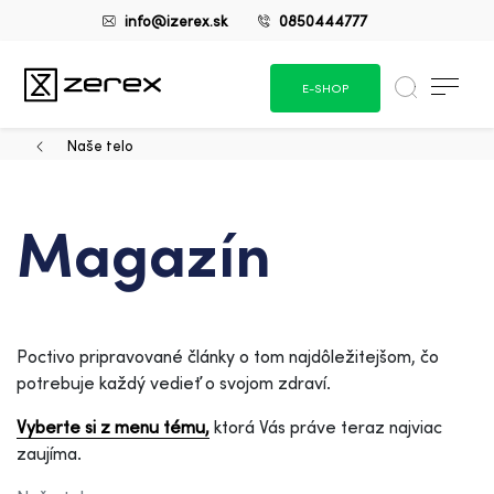
info@izerex.sk
0850444777
E-SHOP
Naše telo
Magazín
Poctivo pripravované články o tom najdôležitejšom, čo
potrebuje každý vedieť o svojom zdraví.
Vyberte si z menu tému,
ktorá Vás práve teraz najviac
zaujíma.