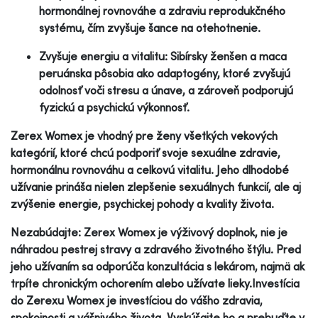
hormonálnej rovnováhe a zdraviu reprodukčného
systému, čím zvyšuje šance na otehotnenie.
Zvyšuje energiu a vitalitu: Sibírsky ženšen a maca
peruánska pôsobia ako adaptogény, ktoré zvyšujú
odolnosť voči stresu a únave, a zároveň podporujú
fyzickú a psychickú výkonnosť.
Zerex Womex je vhodný pre ženy všetkých vekových
kategórií, ktoré chcú podporiť svoje sexuálne zdravie,
hormonálnu rovnováhu a celkovú vitalitu. Jeho dlhodobé
užívanie prináša nielen zlepšenie sexuálnych funkcií, ale aj
zvýšenie energie, psychickej pohody a kvality života.
Nezabúdajte: Zerex Womex je výživový doplnok, nie je
náhradou pestrej stravy a zdravého životného štýlu. Pred
jeho užívaním sa odporúča konzultácia s lekárom, najmä ak
trpíte chronickým ochorením alebo užívate lieky.Investícia
do Zerexu Womex je investíciou do vášho zdravia,
spokojnosti a vášnivého života. Vyskúšajte ho a prebuďte v