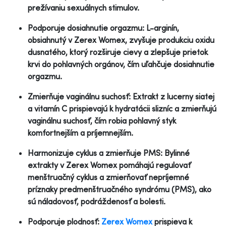
prežívaniu sexuálnych stimulov.
Podporuje dosiahnutie orgazmu: L-arginín,
obsiahnutý v Zerex Womex, zvyšuje produkciu oxidu
dusnatého, ktorý rozširuje cievy a zlepšuje prietok
krvi do pohlavných orgánov, čím uľahčuje dosiahnutie
orgazmu.
Zmierňuje vaginálnu suchosť: Extrakt z lucerny siatej
a vitamín C prispievajú k hydratácii slizníc a zmierňujú
vaginálnu suchosť, čím robia pohlavný styk
komfortnejším a príjemnejším.
Harmonizuje cyklus a zmierňuje PMS: Bylinné
extrakty v Zerex Womex pomáhajú regulovať
menštruačný cyklus a zmierňovať nepríjemné
príznaky predmenštruačného syndrómu (PMS), ako
sú náladovosť, podráždenosť a bolesti.
Podporuje plodnosť:
Zerex Womex
prispieva k