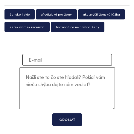
ženské libido
afrodiziaká pre ženy
ako zvýšiť ženskú túžbu
zerex womex recenzia
hormonálna rovnováha ženy
ODOSLAŤ