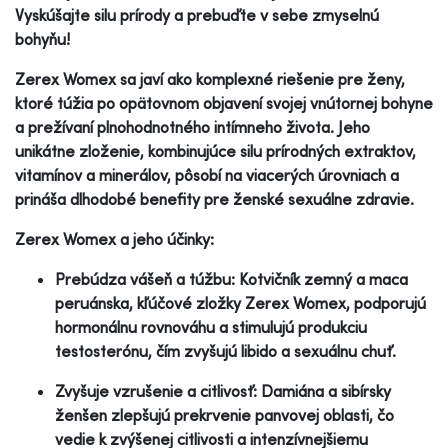
Vyskúšajte silu prírody a prebuďte v sebe zmyselnú
bohyňu!
Zerex Womex sa javí ako komplexné riešenie pre ženy,
ktoré túžia po opätovnom objavení svojej vnútornej bohyne
a prežívaní plnohodnotného intímneho života. Jeho
unikátne zloženie, kombinujúce silu prírodných extraktov,
vitamínov a minerálov, pôsobí na viacerých úrovniach a
prináša dlhodobé benefity pre ženské sexuálne zdravie.
Zerex Womex a jeho účinky:
Prebúdza vášeň a túžbu: Kotvičník zemný a maca
peruánska, kľúčové zložky Zerex Womex, podporujú
hormonálnu rovnováhu a stimulujú produkciu
testosterónu, čím zvyšujú libido a sexuálnu chuť.
Zvyšuje vzrušenie a citlivosť: Damiána a sibírsky
ženšen zlepšujú prekrvenie panvovej oblasti, čo
vedie k zvýšenej citlivosti a intenzívnejšiemu