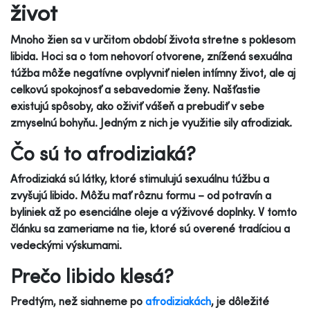
život
Mnoho žien sa v určitom období života stretne s poklesom
libida. Hoci sa o tom nehovorí otvorene, znížená sexuálna
túžba môže negatívne ovplyvniť nielen intímny život, ale aj
celkovú spokojnosť a sebavedomie ženy. Našťastie
existujú spôsoby, ako oživiť vášeň a prebudiť v sebe
zmyselnú bohyňu. Jedným z nich je využitie sily afrodiziak.
Čo sú to afrodiziaká?
Afrodiziaká sú látky, ktoré stimulujú sexuálnu túžbu a
zvyšujú libido. Môžu mať rôznu formu – od potravín a
byliniek až po esenciálne oleje a výživové doplnky. V tomto
článku sa zameriame na tie, ktoré sú overené tradíciou a
vedeckými výskumami.
Prečo libido klesá?
Predtým, než siahneme po
afrodiziakách
, je dôležité