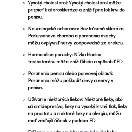
Vysoký cholesterol: Vysoký cholesterol môže
prispieť k ateroskleróze a znížiť prietok krvi do
penisu.
Neurologické ochorenia: Roztrúsená skleróza,
Parkinsonova choroba a poranenia miechy
môžu ovplyvniť nervy zodpovedné za erekciu.
Hormonálne poruchy: Nízka hladina
testosterónu môže znížiť libido a spôsobiť ED.
Poranenia penisu alebo panvovej oblasti:
Poranenia môžu poškodiť cievy a nervy v
penise.
Užívanie niektorých liekov: Niektoré lieky, ako
sú antidepresíva, lieky na vysoký krvný tlak, lieky
na prostatu a niektoré lieky na alergiu, môžu
mať vedľajší účinok v podobe ED.