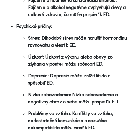
Fajčenie a nadmerná konzumácia alkoholu:
Fajčenie a alkohol negatívne ovplyvňujú cievy a
celkové zdravie, čo môže prispieť k ED.
Psychické príčiny:
Stres: Dlhodobý stres môže narušiť hormonálnu
rovnováhu a viesť k ED.
Úzkosť: Úzkosť z výkonu alebo obavy zo
zlyhania v posteli môžu spôsobiť ED.
Depresia: Depresia môže znížiť libido a
spôsobiť ED.
Nízke sebavedomie: Nízke sebavedomie a
negatívny obraz o sebe môžu prispieť k ED.
Problémy vo vzťahu: Konflikty vo vzťahu,
nedostatočná komunikácia a sexuálna
nekompatibilita môžu viesť k ED.