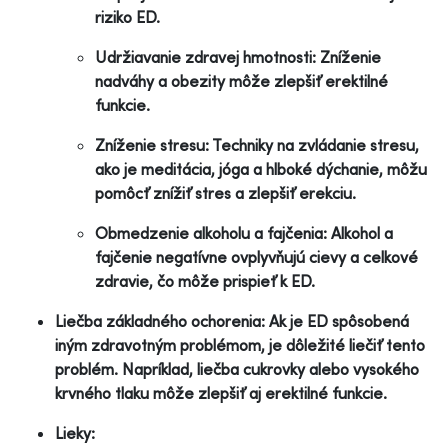
riziko ED.
Udržiavanie zdravej hmotnosti: Zníženie
nadváhy a obezity môže zlepšiť erektilné
funkcie.
Zníženie stresu: Techniky na zvládanie stresu,
ako je meditácia, jóga a hlboké dýchanie, môžu
pomôcť znížiť stres a zlepšiť erekciu.
Obmedzenie alkoholu a fajčenia: Alkohol a
fajčenie negatívne ovplyvňujú cievy a celkové
zdravie, čo môže prispieť k ED.
Liečba základného ochorenia: Ak je ED spôsobená
iným zdravotným problémom, je dôležité liečiť tento
problém. Napríklad, liečba cukrovky alebo vysokého
krvného tlaku môže zlepšiť aj erektilné funkcie.
Lieky: