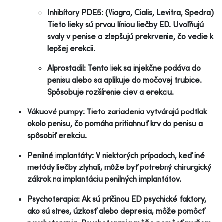
Inhibítory PDE5: (Viagra, Cialis, Levitra, Spedra)
Tieto lieky sú prvou líniou liečby ED. Uvoľňujú
svaly v penise a zlepšujú prekrvenie, čo vedie k
lepšej erekcii.
Alprostadil: Tento liek sa injekčne podáva do
penisu alebo sa aplikuje do močovej trubice.
Spôsobuje rozšírenie ciev a erekciu.
Vákuové pumpy: Tieto zariadenia vytvárajú podtlak
okolo penisu, čo pomáha pritiahnuť krv do penisu a
spôsobiť erekciu.
Penilné implantáty: V niektorých prípadoch, keď iné
metódy liečby zlyhali, môže byť potrebný chirurgický
zákrok na implantáciu penilných implantátov.
Psychoterapia: Ak sú príčinou ED psychické faktory,
ako sú stres, úzkosť alebo depresia, môže pomôcť