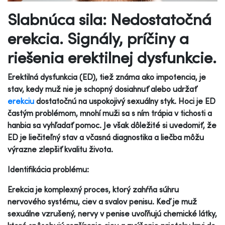
Slabnúca sila: Nedostatočná
erekcia. Signály, príčiny a
riešenia erektilnej dysfunkcie.
Erektilná dysfunkcia (ED), tiež známa ako impotencia, je
stav, kedy muž nie je schopný dosiahnuť alebo udržať
erekciu
dostatočnú na uspokojivý sexuálny styk. Hoci je ED
častým problémom, mnohí muži sa s ním trápia v tichosti a
hanbia sa vyhľadať pomoc. Je však dôležité si uvedomiť, že
ED je liečiteľný stav a včasná diagnostika a liečba môžu
výrazne zlepšiť kvalitu života.
Identifikácia problému:
Erekcia je komplexný proces, ktorý zahŕňa súhru
nervového systému, ciev a svalov penisu. Keď je muž
sexuálne vzrušený, nervy v penise uvoľňujú chemické látky,