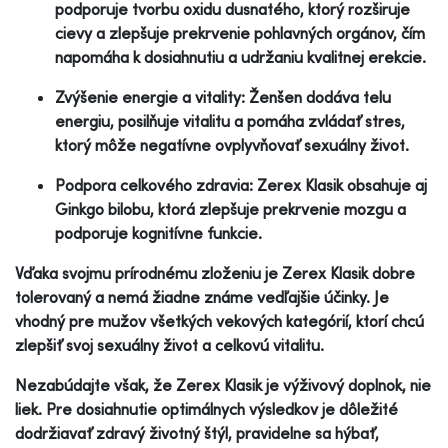
podporuje tvorbu oxidu dusnatého, ktorý rozširuje
cievy a zlepšuje prekrvenie pohlavných orgánov, čím
napomáha k dosiahnutiu a udržaniu kvalitnej erekcie.
Zvýšenie energie a vitality: Ženšen dodáva telu
energiu, posilňuje vitalitu a pomáha zvládať stres,
ktorý môže negatívne ovplyvňovať sexuálny život.
Podpora celkového zdravia: Zerex Klasik obsahuje aj
Ginkgo bilobu, ktorá zlepšuje prekrvenie mozgu a
podporuje kognitívne funkcie.
Vďaka svojmu prírodnému zloženiu je Zerex Klasik dobre
tolerovaný a nemá žiadne známe vedľajšie účinky. Je
vhodný pre mužov všetkých vekových kategórií, ktorí chcú
zlepšiť svoj sexuálny život a celkovú vitalitu.
Nezabúdajte však, že Zerex Klasik je výživový doplnok, nie
liek. Pre dosiahnutie optimálnych výsledkov je dôležité
dodržiavať zdravý životný štýl, pravidelne sa hýbať,