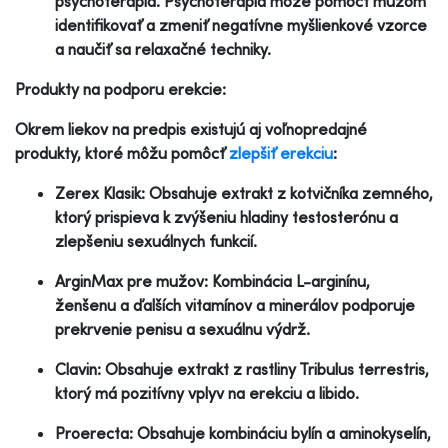
psychoterapia. Psychoterapia môže pomôcť mužom
identifikovať a zmeniť negatívne myšlienkové vzorce
a naučiť sa relaxačné techniky.
Produkty na podporu erekcie:
Okrem liekov na predpis existujú aj voľnopredajné
produkty, ktoré môžu pomôcť
zlepšiť erekciu
:
Zerex Klasik: Obsahuje extrakt z kotvičníka zemného,
ktorý prispieva k zvýšeniu hladiny testosterónu a
zlepšeniu sexuálnych funkcií.
ArginMax pre mužov: Kombinácia L-arginínu,
ženšenu a ďalších vitamínov a minerálov podporuje
prekrvenie penisu a sexuálnu výdrž.
Clavin: Obsahuje extrakt z rastliny Tribulus terrestris,
ktorý má pozitívny vplyv na erekciu a libido.
Proerecta: Obsahuje kombináciu bylín a aminokyselín,