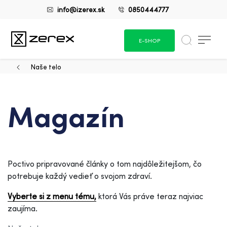
info@izerex.sk
0850444777
E-SHOP
Naše telo
Magazín
Poctivo pripravované články o tom najdôležitejšom, čo
potrebuje každý vedieť o svojom zdraví.
Vyberte si z menu tému,
ktorá Vás práve teraz najviac
zaujíma.