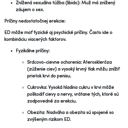
Znížená sexuálna túžba (libido): Muž má znížený
záujem o sex.
Príčiny nedostatočnej erekcie:
ED môže mať fyzické aj psychické príčiny. Často ide o
kombináciu viacerých faktorov.
Fyzikálne príčiny:
Srdcovo-cievne ochorenia: Ateroskleróza
(zúženie ciev) a vysoký krvný tlak môžu znížiť
prietok krvi do penisu.
Cukrovka: Vysoká hladina cukru v krvi môže
poškodiť cievy a nervy, vrátane tých, ktoré sú
zodpovedné za erekciu.
Obezita: Nadváha a obezita sú spojené so
zvýšeným rizikom ED.