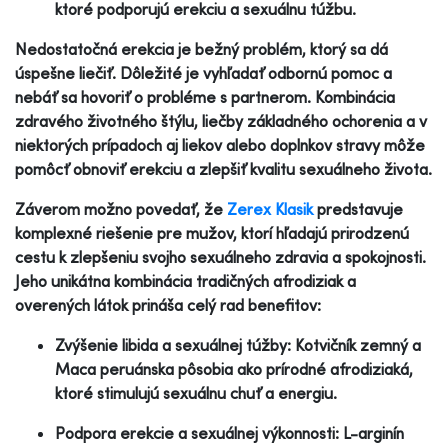
ktoré podporujú erekciu a sexuálnu túžbu.
Nedostatočná erekcia je bežný problém, ktorý sa dá
úspešne liečiť. Dôležité je vyhľadať odbornú pomoc a
nebáť sa hovoriť o probléme s partnerom. Kombinácia
zdravého životného štýlu, liečby základného ochorenia a v
niektorých prípadoch aj liekov alebo doplnkov stravy môže
pomôcť obnoviť erekciu a zlepšiť kvalitu sexuálneho života.
Záverom možno povedať, že
Zerex Klasik
predstavuje
komplexné riešenie pre mužov, ktorí hľadajú prirodzenú
cestu k zlepšeniu svojho sexuálneho zdravia a spokojnosti.
Jeho unikátna kombinácia tradičných afrodiziak a
overených látok prináša celý rad benefitov:
Zvýšenie libida a sexuálnej túžby: Kotvičník zemný a
Maca peruánska pôsobia ako prírodné afrodiziaká,
ktoré stimulujú sexuálnu chuť a energiu.
Podpora erekcie a sexuálnej výkonnosti: L-arginín