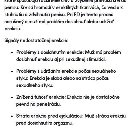
ktoré spôsobujú rozšírenie ciev a zvýšenie prietoku krvi do
penisu. Krv sa hromadí v erektilných tkanivách, čo vedie k
stuhnutiu a zdvihnutiu penisu. Pri ED je tento proces
narušený a muž má problém dosiahnuť alebo udržať
erekciu.
Signály nedostatočnej erekcie:
Problémy s dosiahnutím erekcie: Muž má problém
dosiahnuť erekciu aj pri sexuálnej stimulácii.
Problémy s udržaním erekcie počas sexuálneho
styku: Erekcia je slabá alebo sa stráca počas
sexuálneho styku.
Znížená tuhosť erekcie: Erekcia nie je dostatočne
pevná na penetráciu.
Strata erekcie pred ejakuláciou: Muž stráca erekciu
pred dosiahnutím orgazmu.