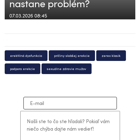
nastane problém?
07.03.2026 08:45
erektilná dysfunkcia
príčiny slabšej erekcie
zerex klasik
podpora erekcie
sexuálne zdravie mužov