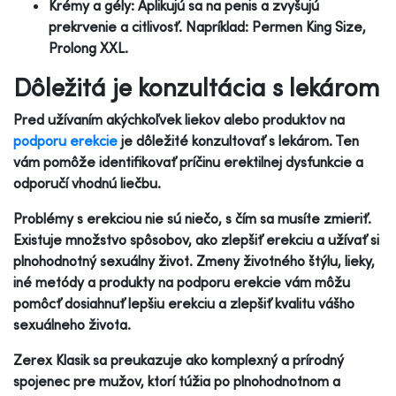
Krémy a gély: Aplikujú sa na penis a zvyšujú
prekrvenie a citlivosť. Napríklad: Permen King Size,
Prolong XXL.
Dôležitá je konzultácia s lekárom
Pred užívaním akýchkoľvek liekov alebo produktov na
podporu erekcie
je dôležité konzultovať s lekárom. Ten
vám pomôže identifikovať príčinu erektilnej dysfunkcie a
odporučí vhodnú liečbu.
Problémy s erekciou nie sú niečo, s čím sa musíte zmieriť.
Existuje množstvo spôsobov, ako zlepšiť erekciu a užívať si
plnohodnotný sexuálny život. Zmeny životného štýlu, lieky,
iné metódy a produkty na podporu erekcie vám môžu
pomôcť dosiahnuť lepšiu erekciu a zlepšiť kvalitu vášho
sexuálneho života.
Zerex Klasik sa preukazuje ako komplexný a prírodný
spojenec pre mužov, ktorí túžia po plnohodnotnom a