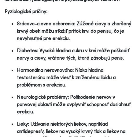
Fyziologické príčiny:
Srdcovo-cievne ochorenia: Zúžené cievy a zhoršený
krvný obeh môžu sťažiť prítok krvi do penisu, čo je
nevyhnutné pre erekciu.
Diabetes: Vysoká hladina cukru v krvi môže poškodiť
nervy a cievy, vrátane tých, ktoré zásobujú penis.
Hormonálna nerovnováha: Nízka hladina
testosterónu môže viesť k zníženému libidu a
problémom s erekciou.
Neurologické problémy: Poškodenie nervov v
panvovej oblasti môže ovplyvniť schopnosť dosiahnuť
erekciu.
Lieky: Užívanie niektorých liekov, napríklad
antidepresív, liekov na vysoký krvný tlak a liekov na