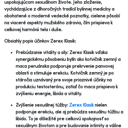
uspokojujúcom sexuálnom živote. Jeho zloženie,
vychádzajúce z dlhoročných tradícií bylinnej medicíny a
obohatené o moderné vedecké poznatky, cielene pôsobí
na viaceré aspekty mužského zdravia, čím prispieva k
celkovej harmónii tela i duše.
Obsiahly popis účinkov Zerex Klasik:
Prebúdzanie vitality a sily: Zerex Klasik vďaka
synergickému pôsobeniu bylín ako kotvičník zemný a
maca peruánska podporuje prekrvenie panvovej
oblasti a stimuluje erekciu. Kotvičník zemný je po
stáročia uznávaný pre svoje priaznivé účinky na
produkciu testosterónu, zatiaľ čo maca prispieva k
zvýšeniu energie, libida a vitality.
Zvýšenie sexuálnej túžby:
Zerex Klasik
nielen
podporuje erekciu, ale aj prebúdza sexuálnu túžbu a
libido. To je dôležité pre celkovú spokojnosť so
sexuálnym životom a pre budovanie intimity a vášne