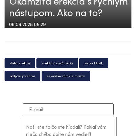
Okamžitá erekcia s rýchlym
nástupom. Ako na to?
06.09.2025 08:29
slabá erekcia
erektilná dysfunkcia
zerex klasik
podpora potencie
sexuálne zdravie mužov