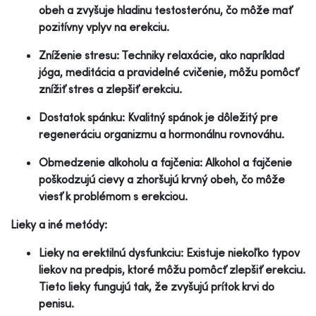
obeh a zvyšuje hladinu testosterónu, čo môže mať
pozitívny vplyv na erekciu.
Zníženie stresu: Techniky relaxácie, ako napríklad
jóga, meditácia a pravidelné cvičenie, môžu pomôcť
znížiť stres a zlepšiť erekciu.
Dostatok spánku: Kvalitný spánok je dôležitý pre
regeneráciu organizmu a hormonálnu rovnováhu.
Obmedzenie alkoholu a fajčenia: Alkohol a fajčenie
poškodzujú cievy a zhoršujú krvný obeh, čo môže
viesť k problémom s erekciou.
Lieky a iné metódy:
Lieky na erektilnú dysfunkciu: Existuje niekoľko typov
liekov na predpis, ktoré môžu pomôcť zlepšiť erekciu.
Tieto lieky fungujú tak, že zvyšujú prítok krvi do
penisu.