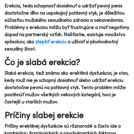
Erekcia, teda schopnosť dosiahnuť a udržať pevný penis
dostatočne dlho na uspokojivý pohlavný styk, je dôležitou
súčasťou mužského sexuálneho zdravia a sebavedomia.
Problémy s erekciou môžu byť frustrujúce a mať negatívny
dopad na partnerský vzťah. Našťastie, existuje množstvo
spôsobov, ako
zlepšiť erekciu
a užívať si plnohodnotný
sexuálny život.
Čo je slabá erekcia?
Slabá erekcia, tiež známa ako erektilná dysfunkcia, je stav,
kedy muž nie je schopný dosiahnuť alebo udržať erekciu
dostatočne pevnú na pohlavný styk. Tento problém môže
postihnúť mužov všetkých vekových kategórií, hoci je
častejší u starších mužov.
Príčiny slabej erekcie
Príčiny erektilnej dysfunkcie sú rôznorodé a často ide o
kombináciu fyziologických a psychologických faktorov.