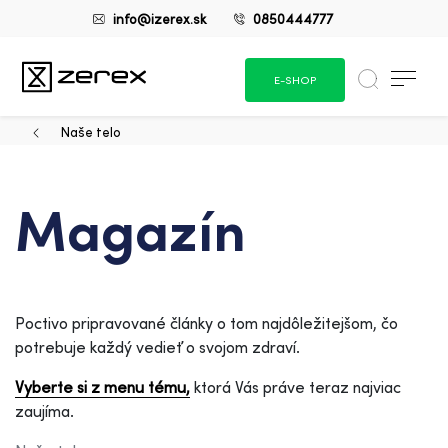
info@izerex.sk
0850444777
E-SHOP
Naše telo
Magazín
Poctivo pripravované články o tom najdôležitejšom, čo
potrebuje každý vedieť o svojom zdraví.
Vyberte si z menu tému,
ktorá Vás práve teraz najviac
zaujíma.