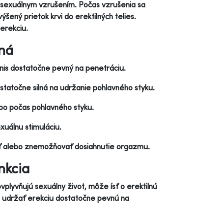
 sexuálnym vzrušením. Počas vzrušenia sa
ýšený prietok krvi do erektilných telies.
 erekciu.
lná
nis dostatočne pevný na penetráciu.
dostatočne silná na udržanie pohlavného styku.
ebo počas pohlavného styku.
exuálnu stimuláciu.
ť alebo znemožňovať dosiahnutie orgazmu.
nkcia
plyvňujú sexuálny život, môže ísť o erektilnú
o udržať erekciu dostatočne pevnú na