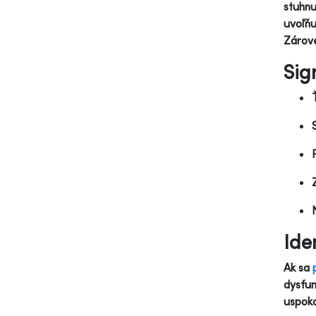
stuhnu
uvoľňu
Zárove
Sig
Ide
Ak sa
dysfun
uspoko