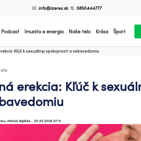
info@izerex.sk
0850444777
 Podcast
Imunita a energia
Naše telo
Krása
Šport
erekcia: Kľúč k sexuálnej spokojnosti a sebavedomiu
telo
lná erekcia: Kľúč k sexuál
bavedomiu
ánku: Michal Vojáček
25.02.2026 07:11