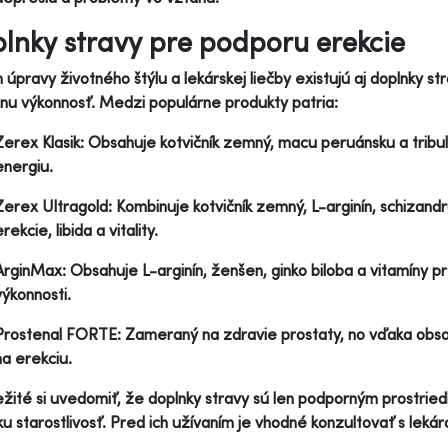
lnky stravy pre podporu erekcie
úpravy životného štýlu a lekárskej liečby existujú aj doplnky 
nu výkonnosť. Medzi populárne produkty patria:
Zerex Klasik: Obsahuje kotvičník zemný, macu peruánsku a tribulu
energiu.
Zerex Ultragold: Kombinuje kotvičník zemný, L-arginín, schizand
erekcie, libida a vitality.
ArginMax: Obsahuje L-arginín, ženšen, ginko biloba a vitamíny p
výkonnosti.
Prostenal FORTE: Zameraný na zdravie prostaty, no vďaka obsah
na erekciu.
ežité si uvedomiť, že doplnky stravy sú len podporným prostri
ku starostlivosť. Pred ich užívaním je vhodné konzultovať s leká