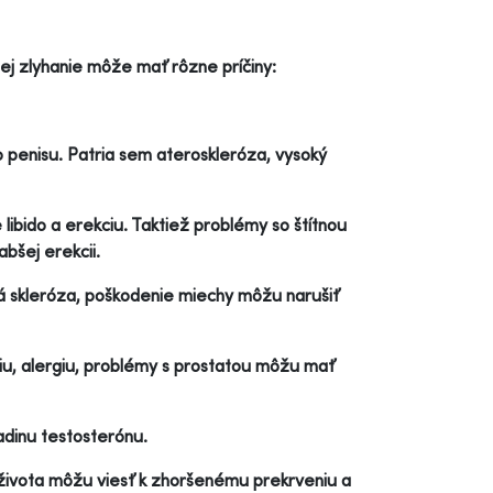
Jej zlyhanie môže mať rôzne príčiny:
 penisu. Patria sem ateroskleróza, vysoký
ibido a erekciu. Taktiež problémy so štítnou
bšej erekcii.
á skleróza, poškodenie miechy môžu narušiť
esiu, alergiu, problémy s prostatou môžu mať
ladinu testosterónu.
ivota môžu viesť k zhoršenému prekrveniu a