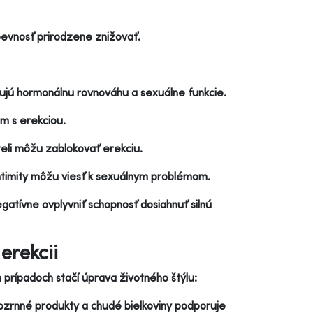
pevnosť prirodzene znižovať.
ňujú hormonálnu rovnováhu a sexuálne funkcie.
m s erekciou.
eli môžu zablokovať erekciu.
intimity môžu viesť k sexuálnym problémom.
atívne ovplyvniť schopnosť dosiahnuť silnú
erekcii
h prípadoch stačí úprava životného štýlu:
lozrnné produkty a chudé bielkoviny podporuje