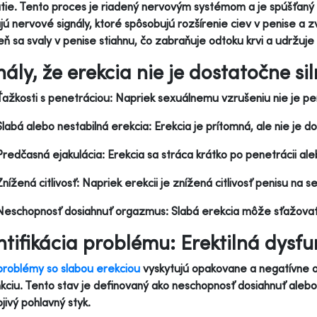
tie. Tento proces je riadený nervovým systémom a je spúšťaný
jú nervové signály, ktoré spôsobujú rozšírenie ciev v penise a zv
ň sa svaly v penise stiahnu, čo zabraňuje odtoku krvi a udržuje
nály, že erekcia nie je dostatočne si
Ťažkosti s penetráciou: Napriek sexuálnemu vzrušeniu nie je pe
Slabá alebo nestabilná erekcia: Erekcia je prítomná, ale nie je 
Predčasná ejakulácia: Erekcia sa stráca krátko po penetrácii al
Znížená citlivosť: Napriek erekcii je znížená citlivosť penisu na s
Neschopnosť dosiahnuť orgazmus: Slabá erekcia môže sťažova
ntifikácia problému: Erektilná dysfu
problémy so slabou erekciou
vyskytujú opakovane a negatívne ov
kciu. Tento stav je definovaný ako neschopnosť dosiahnuť aleb
jivý pohlavný styk.