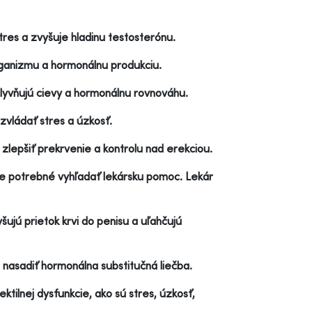
stres a zvyšuje hladinu testosterónu.
rganizmu a hormonálnu produkciu.
plyvňujú cievy a hormonálnu rovnováhu.
zvládať stres a úzkosť.
lepšiť prekrvenie a kontrolu nad erekciou.
 je potrebné vyhľadať lekársku pomoc. Lekár
yšujú prietok krvi do penisu a uľahčujú
nasadiť hormonálna substitučná liečba.
ktilnej dysfunkcie, ako sú stres, úzkosť,