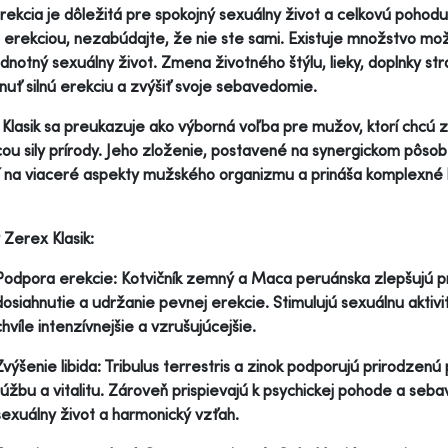
erekcia je dôležitá pre spokojný sexuálny život a celkovú poho
 erekciou, nezabúdajte, že nie ste sami. Existuje množstvo možno
dnotný sexuálny život. Zmena životného štýlu, lieky, doplnky 
nuť silnú erekciu a zvýšiť svoje sebavedomie.
Klasik sa preukazuje ako výborná voľba pre mužov, ktorí chcú zl
u sily prírody. Jeho zloženie, postavené na synergickom pôsoben
 na viaceré aspekty mužského organizmu a prináša komplexné b
 Zerex Klasik:
Podpora erekcie: Kotvičník zemný a Maca peruánska zlepšujú pr
dosiahnutie a udržanie pevnej erekcie. Stimulujú sexuálnu aktivit
chvíle intenzívnejšie a vzrušujúcejšie.
Zvýšenie libida: Tribulus terrestris a zinok podporujú prirodzen
túžbu a vitalitu. Zároveň prispievajú k psychickej pohode a seb
sexuálny život a harmonický vzťah.