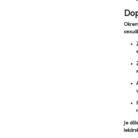
Dop
Okrem 
sexuál
Je dôl
lekárs