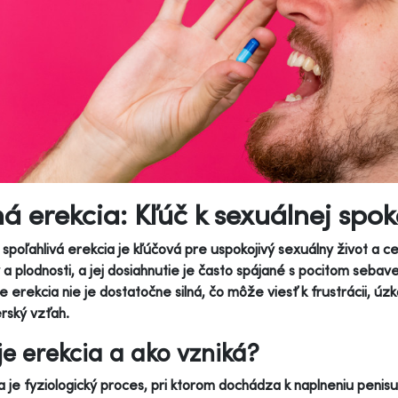
ná erekcia: Kľúč k sexuálnej sp
a spoľahlivá erekcia je kľúčová pre uspokojivý sexuálny život 
ty a plodnosti, a jej dosiahnutie je často spájané s pocitom se
že erekcia nie je dostatočne silná, čo môže viesť k frustrácii, 
rský vzťah.
je erekcia a ako vzniká?
a je fyziologický proces, pri ktorom dochádza k naplneniu penis