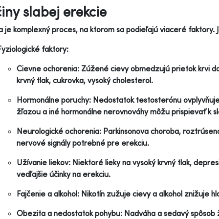
činy slabej erekcie
a je komplexný proces, na ktorom sa podieľajú viaceré faktory. 
Fyziologické faktory:
Cievne ochorenia: Zúžené cievy obmedzujú prietok krvi do
krvný tlak, cukrovka, vysoký cholesterol.
Hormonálne poruchy: Nedostatok testosterónu ovplyvňuje l
žľazou a iné hormonálne nerovnováhy môžu prispievať k sla
Neurologické ochorenia: Parkinsonova choroba, roztrúsen
nervové signály potrebné pre erekciu.
Užívanie liekov: Niektoré lieky na vysoký krvný tlak, depr
vedľajšie účinky na erekciu.
Fajčenie a alkohol: Nikotín zužuje cievy a alkohol znižuje h
Obezita a nedostatok pohybu: Nadváha a sedavý spôsob ž