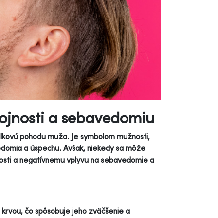
okojnosti a sebavedomiu
a celkovú pohodu muža. Je symbolom mužnosti,
bavedomia a úspechu. Avšak, niekedy sa môže
úzkosti a negatívnemu vplyvu na sebavedomie a
u krvou, čo spôsobuje jeho zväčšenie a