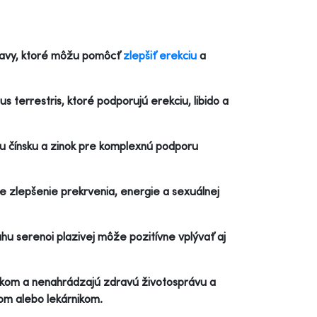
stravy, ktoré môžu pomôcť
zlepšiť erekciu
a
s terrestris, ktoré podporujú erekciu, libido a
ru čínsku a zinok pre komplexnú podporu
re zlepšenie prekrvenia, energie a sexuálnej
u serenoi plazivej môže pozitívne vplývať aj
edkom a nenahrádzajú zdravú životosprávu a
rom alebo lekárnikom.