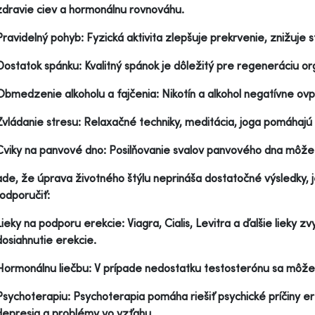
zdravie ciev a hormonálnu rovnováhu.
Pravidelný pohyb: Fyzická aktivita zlepšuje prekrvenie, znižuje 
Dostatok spánku: Kvalitný spánok je dôležitý pre regeneráciu o
Obmedzenie alkoholu a fajčenia: Nikotín a alkohol negatívne ov
Zvládanie stresu: Relaxačné techniky, meditácia, joga pomáhajú 
Cviky na panvové dno: Posilňovanie svalov panvového dna môže z
ade, že úprava životného štýlu neprináša dostatočné výsledky,
odporučiť:
Lieky na podporu erekcie: Viagra, Cialis, Levitra a ďalšie lieky zv
dosiahnutie erekcie.
Hormonálnu liečbu: V prípade nedostatku testosterónu sa môže 
Psychoterapiu: Psychoterapia pomáha riešiť psychické príčiny ere
depresia a problémy vo vzťahu.