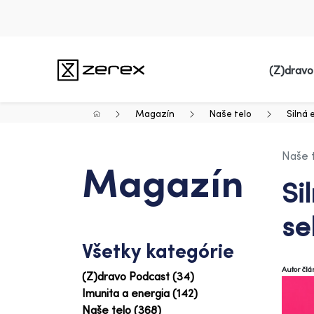
(Z)dravo
Magazín
Naše telo
Silná 
Naše 
Magazín
Si
se
Všetky kategórie
Autor čl
(Z)dravo Podcast (34)
Imunita a energia (142)
Naše telo (368)