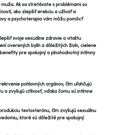
du muža. Ak sa stretávate s problémami so
stí, ako zlepšiť erekciu a užívať si
stravy a psychoterapia vám môžu pomôcť
epšiť svoje sexuálne zdravie a vitalitu
í overených bylín a dôležitých živín, cielene
enefity pre spokojný a plnohodnotný intímny
ekrvenie pohlavných orgánov, čím uľahčujú
u a zvyšujú citlivosť, vďaka čomu sú intímne
ú produkciu testosterónu, čím zvyšujú sexuálnu
avedomiu, ktoré sú dôležité pre spokojný