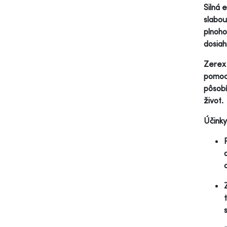
Silná 
slabou
plnoho
dosiah
Zerex 
pomoco
pôsobí
život.
Účinky