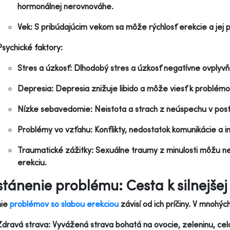
hormonálnej nerovnováhe.
Vek: S pribúdajúcim vekom sa môže rýchlosť erekcie a jej 
Psychické faktory:
Stres a úzkosť: Dlhodobý stres a úzkosť negatívne ovplyv
Depresia: Depresia znižuje libido a môže viesť k problémo
Nízke sebavedomie: Neistota a strach z neúspechu v post
Problémy vo vzťahu: Konflikty, nedostatok komunikácie a 
Traumatické zážitky: Sexuálne traumy z minulosti môžu neg
erekciu.
tánenie problému: Cesta k silnejšej 
nie
problémov so slabou erekciou
závisí od ich príčiny. V mnohýc
Zdravá strava: Vyvážená strava bohatá na ovocie, zeleninu, ce