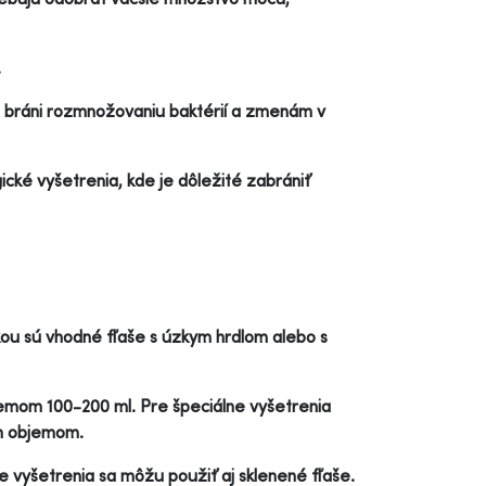
.
á bráni rozmnožovaniu baktérií a zmenám v
ické vyšetrenia, kde je dôležité zabrániť
kou sú vhodné fľaše s úzkym hrdlom alebo s
jemom 100-200 ml. Pre špeciálne vyšetrenia
ím objemom.
ne vyšetrenia sa môžu použiť aj sklenené fľaše.