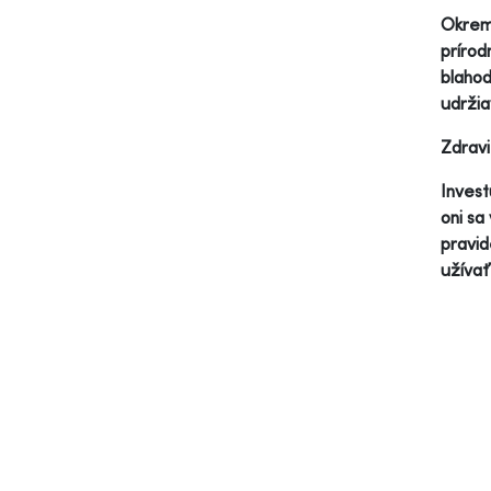
Okrem 
prírod
blahod
udržia
Zdravi
Invest
oni sa
pravid
užívať 