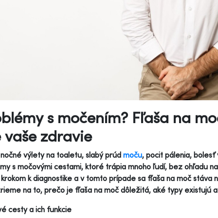
oblémy s močením? Fľaša na moč
 vaše zdravie
nočné výlety na toaletu, slabý prúd
moču
, pocit pálenia, boles
my s močovými cestami, ktoré trápia mnoho ľudí, bez ohľadu na 
krokom k diagnostike a v tomto prípade sa fľaša na moč stáva
rieme na to, prečo je fľaša na moč dôležitá, aké typy existujú a
 cesty a ich funkcie