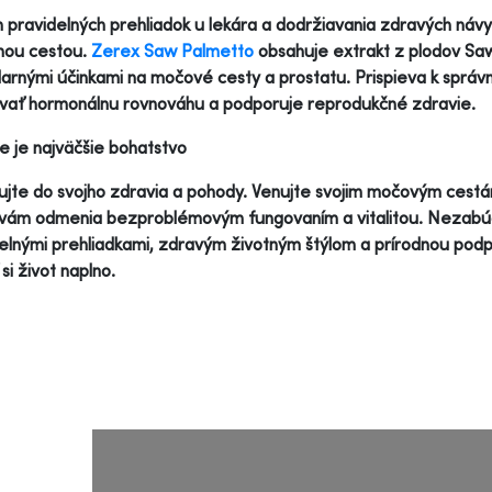
pravidelných prehliadok u lekára a dodržiavania zdravých náv
nou cestou.
Zerex Saw Palmetto
obsahuje extrakt z plodov Saw
arnými účinkami na močové cesty a prostatu. Prispieva k sprá
vať hormonálnu rovnováhu a podporuje reprodukčné zdravie.
e je najväčšie bohatstvo
ujte do svojho zdravia a pohody. Venujte svojim močovým cestám 
 vám odmenia bezproblémovým fungovaním a vitalitou. Nezabúdaj
elnými prehliadkami, zdravým životným štýlom a prírodnou po
si život naplno.