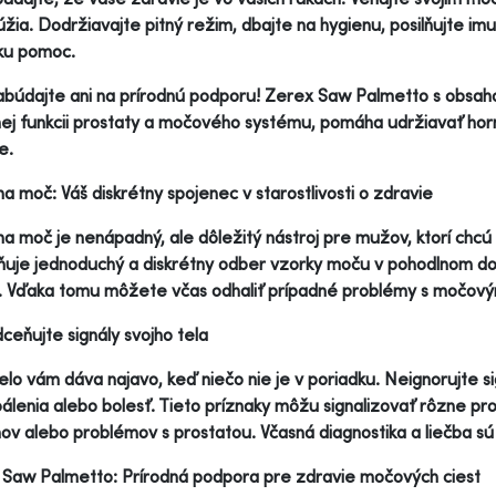
lúžia. Dodržiavajte pitný režim, dbajte na hygienu, posilňujte i
ku pomoc.
búdajte ani na prírodnú podporu! Zerex Saw Palmetto s obsah
ej funkcii prostaty a močového systému, pomáha udržiavať ho
e.
na moč: Váš diskrétny spojenec v starostlivosti o zdravie
na moč je nenápadný, ale dôležitý nástroj pre mužov, ktorí chcú
je jednoduchý a diskrétny odber vzorky moču v pohodlnom do
. Vďaka tomu môžete včas odhaliť prípadné problémy s močovým
eňujte signály svojho tela
elo vám dáva najavo, keď niečo nie je v poriadku. Neignorujte 
pálenia alebo bolesť. Tieto príznaky môžu signalizovať rôzne pr
v alebo problémov s prostatou. Včasná diagnostika a liečba sú
Saw Palmetto: Prírodná podpora pre zdravie močových ciest