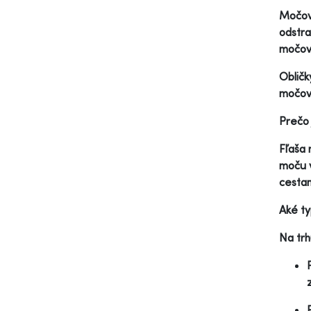
Močové
odstra
močov
Obličk
močov
Prečo 
Fľaša 
moču v
cestam
Aké ty
Na trh