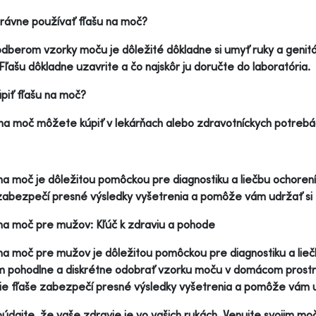
rávne používať fľašu na moč?
dberom vzorky moču je dôležité dôkladne si umyť ruky a genit
 Fľašu dôkladne uzavrite a čo najskôr ju doručte do laboratória.
piť fľašu na moč?
na moč môžete kúpiť v lekárňach alebo zdravotníckych potrebá
na moč je dôležitou pomôckou pre diagnostiku a liečbu ochoren
zabezpečí presné výsledky vyšetrenia a pomôže vám udržať si 
na moč pre mužov: Kľúč k zdraviu a pohode
na moč pre mužov je dôležitou pomôckou pre diagnostiku a lie
pohodlne a diskrétne odobrať vzorku moču v domácom prostred
ie fľaše zabezpečí presné výsledky vyšetrenia a pomôže vám u
dajte, že vaše zdravie je vo vašich rukách. Venujte svojim mo