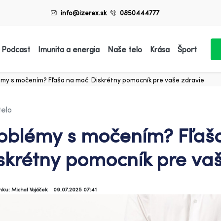
info@izerex.sk
0850444777
 Podcast
Imunita a energia
Naše telo
Krása
Šport
émy s močením? Fľaša na moč: Diskrétny pomocník pre vaše zdravie
telo
oblémy s močením? Fľaš
skrétny pomocník pre va
ánku: Michal Vojáček
09.07.2025 07:41