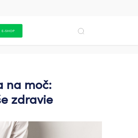
E-SHOP
a na moč:
še zdravie