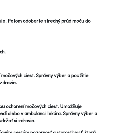
álie. Potom odoberte stredný prúd moču do
ch.
í močových ciest. Správny výber a použitie
zdravie.
čbu ochorení močových ciest. Umožňuje
í alebo v ambulancii lekára. Správny výber a
držať si zdravie.
čovým cestám pozornosť a starostlivosť, ktorú