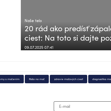
Naše telo
20 rád ako predísť záp
ciest: Na toto si dajte po
09.07.2025 07:41
lémy s močením
fľaša na moč
zdravie močových ciest
diagnostika m