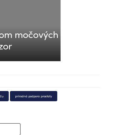
alom močových
zor
oču
prírodná podpora prostaty