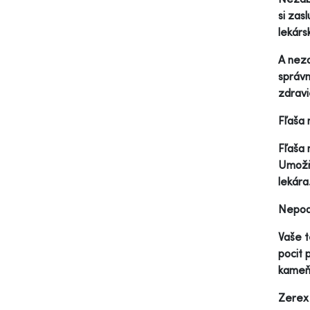
si zas
lekárs
A neza
správn
zdravi
Fľaša 
Fľaša 
Umožňu
lekára
Nepodc
Vaše t
pocit 
kameňo
Zerex 