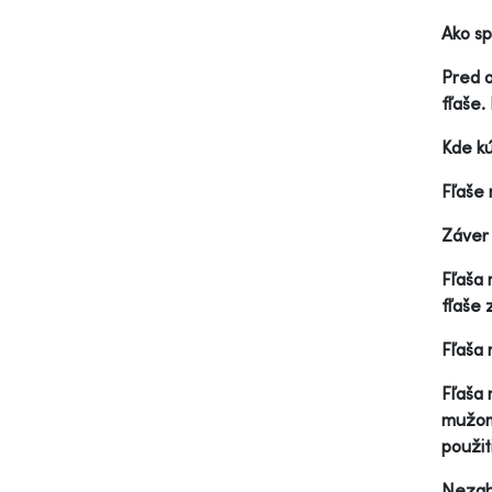
Ako sp
Pred o
fľaše.
Kde kú
Fľaše 
Záver
Fľaša 
fľaše 
Fľaša 
Fľaša 
mužom 
použit
Nezabú