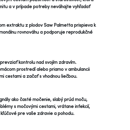
munitu a v prípade potreby neváhajte vyhľadať
om extraktu z plodov Saw Palmetta prispieva k
rmonálnu rovnováhu a podporuje reprodukčné
 prevziať kontrolu nad svojím zdravím.
mácom prostredí alebo priamo v ambulancii
i cestami a začať s vhodnou liečbou.
signály ako časté močenie, slabý prúd moču,
oblémy s močovými cestami, vrátane infekcií,
 kľúčové pre vaše zdravie a pohodu.