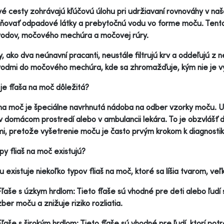
 cesty zohrávajú kľúčovú úlohu pri udržiavaní rovnováhy v našom
ňovať odpadové látky a prebytočnú vodu vo forme moču. Tento 
odov, močového mechúra a močovej rúry.
y, ako dva neúnavní pracanti, neustále filtrujú krv a oddeľujú z
odmi do močového mechúra, kde sa zhromažďuje, kým nie je vy
je fľaša na moč dôležitá?
na moč je špeciálne navrhnutá nádoba na odber vzorky moču. 
 domácom prostredí alebo v ambulancii lekára. To je obzvlášť 
i, pretože vyšetrenie moču je často prvým krokom k diagnostik
py fliaš na moč existujú?
u existuje niekoľko typov fliaš na moč, ktoré sa líšia tvarom, ve
Fľaše s úzkym hrdlom: Tieto fľaše sú vhodné pre deti alebo ľud
zber moču a znižuje riziko rozliatia.
Fľaše s širokým hrdlom: Tieto fľaše sú vhodné pre ľudí, ktorí p