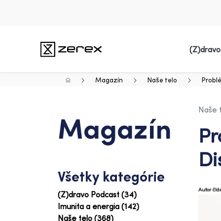
(Z)dravo
Magazín
Naše telo
Probl
Naše 
Magazín
Pr
Di
Všetky kategórie
Autor čl
(Z)dravo Podcast (34)
Imunita a energia (142)
Naše telo (368)