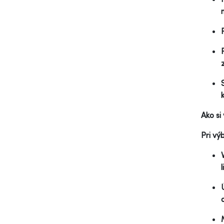
Ako si
Pri vý