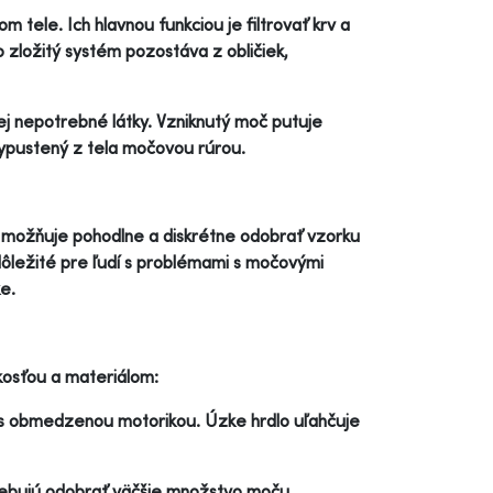
 tele. Ich hlavnou funkciou je filtrovať krv a
zložitý systém pozostáva z obličiek,
 nej nepotrebné látky. Vzniknutý moč putuje
pustený z tela močovou rúrou.
Umožňuje pohodlne a diskrétne odobrať vzorku
dôležité pre ľudí s problémami s močovými
e.
ľkosťou a materiálom:
í s obmedzenou motorikou. Úzke hrdlo uľahčuje
otrebujú odobrať väčšie množstvo moču,