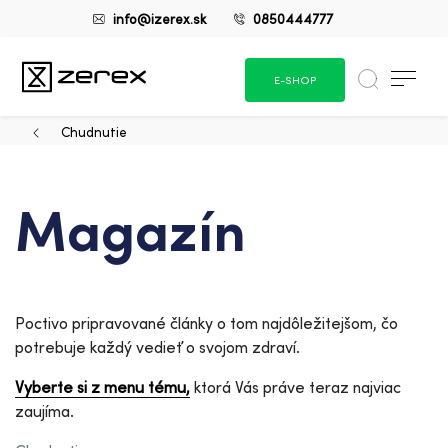
info@izerex.sk
0850444777
E-SHOP
Chudnutie
Magazín
Poctivo pripravované články o tom najdôležitejšom, čo
potrebuje každý vedieť o svojom zdraví.
Vyberte si z menu tému,
ktorá Vás práve teraz najviac
zaujíma.