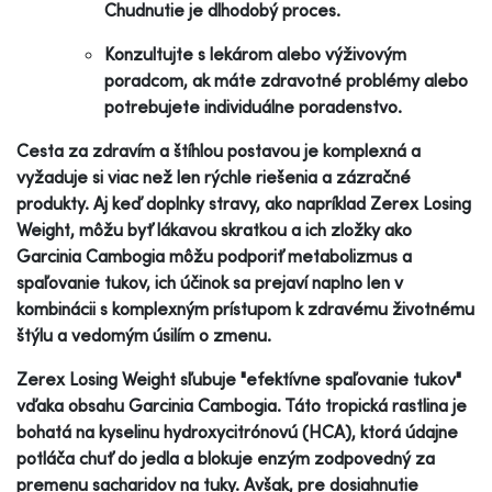
Chudnutie je dlhodobý proces.
Konzultujte s lekárom alebo výživovým
poradcom, ak máte zdravotné problémy alebo
potrebujete individuálne poradenstvo.
Cesta za zdravím a štíhlou postavou je komplexná a
vyžaduje si viac než len rýchle riešenia a zázračné
produkty. Aj keď doplnky stravy, ako napríklad Zerex Losing
Weight, môžu byť lákavou skratkou a ich zložky ako
Garcinia Cambogia môžu podporiť metabolizmus a
spaľovanie tukov, ich účinok sa prejaví naplno len v
kombinácii s komplexným prístupom k zdravému životnému
štýlu a vedomým úsilím o zmenu.
Zerex Losing Weight sľubuje "efektívne spaľovanie tukov"
vďaka obsahu Garcinia Cambogia. Táto tropická rastlina je
bohatá na kyselinu hydroxycitrónovú (HCA), ktorá údajne
potláča chuť do jedla a blokuje enzým zodpovedný za
premenu sacharidov na tuky. Avšak, pre dosiahnutie