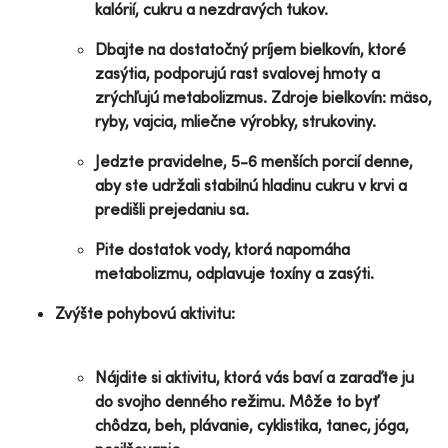
kalórií, cukru a nezdravých tukov.
Dbajte na dostatočný príjem bielkovín, ktoré
zasýtia, podporujú rast svalovej hmoty a
zrýchľujú metabolizmus. Zdroje bielkovín: mäso,
ryby, vajcia, mliečne výrobky, strukoviny.
Jedzte pravidelne, 5-6 menších porcií denne,
aby ste udržali stabilnú hladinu cukru v krvi a
predišli prejedaniu sa.
Pite dostatok vody, ktorá napomáha
metabolizmu, odplavuje toxíny a zasýti.
Zvýšte pohybovú aktivitu:
Nájdite si aktivitu, ktorá vás baví a zaraďte ju
do svojho denného režimu. Môže to byť
chôdza, beh, plávanie, cyklistika, tanec, jóga,