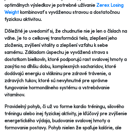
optimálnych výsledkov je potrebné užívanie
Zerex Losing
Weight
kombinovať s vyváženou stravou a dostatočnou
fyzickou aktivitou.
Dôležité je uvedomiť si, že chudnutie nie je len o číslach na
váhe. Je to o celkovej transformácii tela, zlepšení jeho
zloženia, zvýšení vitality a zlepšení vzťahu k sebe
samému. Základom úspechu je vyvážená strava s
dostatkom bielkovín, ktoré podporujú rast svalovej hmoty a
zasýtia na dlhšiu dobu, komplexných sacharidov, ktoré
dodávajú energiu a vlákninu pre zdravé trávenie, a
zdravých tukov, ktoré sú nevyhnutné pre správne
fungovanie hormonálneho systému a vstrebávanie
vitamínov.
Pravidelný pohyb, či už vo forme kardio tréningu, silového
tréningu alebo inej fyzickej aktivity, je kľúčový pre zvýšenie
energetického výdaja, budovanie svalovej hmoty a
formovanie postavy. Pohyb nielen že spaľuje kalórie, ale