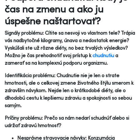
čas na zmenu a ako ju
úspešne naštartovať?
Signály problému: Cítite sa nesvoji vo vlastnom tele? Trápia
vás nadbytočné kilogramy, únava a nedostatok energie?
Vyskúšali ste už rôzne diéty, no bez trvalých výsledkov?
Možno je čas prehodnotiť svoj prístup k
chudnutiu
a
zamerať sa na komplexnú podporu organizmu.
Identifikácia problému: Chudnutie nie je len o strate
hmotnosti, ale o celkovej zmene životného štýlu smerom k
zdravším návykom. Nejde len o krátkodobé diéty, ale o
dlhodobú cestu k lepšiemu zdraviu a spokojnosti so sebou
samým.
Príčiny problému: Prečo sa nám nedarí schudnúť alebo si
udržať zdravú hmotnosť?
Nesprávne stravovacie návyky: Konzumácia