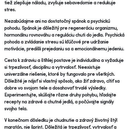
tiež zlepšuje náladu, zvyšuje sebavedomie a redukuje
stres.
Nezabúdajme ani na dostatočný spánok a psychickú
pohodu. Spánok je dôležitý pre regeneráciu organizmu,
hormonálnu rovnováhu a reguláciu chuti do jedla. Psychická
pohoda a zvládanie stresu sú kľúčové pre udržanie
motivácie, predišli prejedaniu sa a emocionálnemu jedeniu.
Cesta k zdraviu a štíhlej postave je individuálna a vyžaduje
si trpezlivosť, disciplínu a vytrvalosť. Neexistuje
univerzálne riešenie, ktoré by fungovalo pre všetkých.
Dôležité je nájsť si vlastný spôsob, ako žiť zdravo, cítiť sa
dobre vo svojom tele a dosahovať trvalé výsledky.
Experimentujte, skúšajte rôzne druhy pohybu, hľadajte
recepty na zdravé a chutné jedlá, a počúvajte signály
svojho tela.
V konečnom dôsledku je chudnutie a zdravý životný štýl
maratón, nie šprint. Dôležitá je trpezlivosť, vytrvalosť a