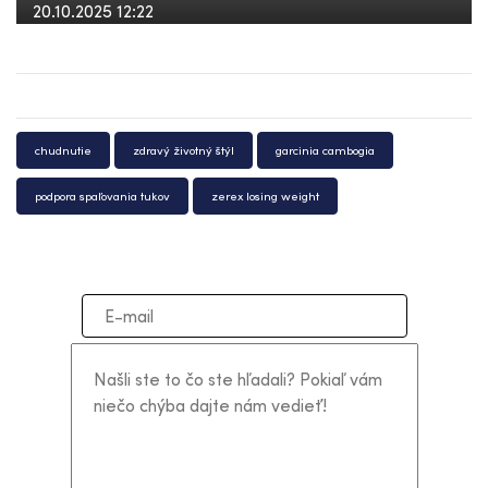
20.10.2025 12:22
chudnutie
zdravý životný štýl
garcinia cambogia
podpora spaľovania tukov
zerex losing weight