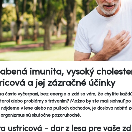
abená imunita, vysoký choleste
ricová a jej zázračné účinky
 sa často vyčerpaní, bez energie a zdá sa vám, že chytíte každú 
terol alebo problémy s trávením? Možno by ste mali siahnuť po
nájdeme v lese alebo na pultoch obchodov, je doslova nabitá zd
 organizmus sú skutočne pozoruhodné.
va ustricová - dar z lesa pre vaše zd