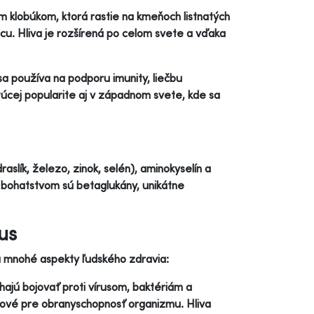
m klobúkom, ktorá rastie na kmeňoch listnatých
icu. Hliva je rozšírená po celom svete a vďaka
 sa používa na podporu imunity, liečbu
stúcej popularite aj v západnom svete, kde sa
aslík, železo, zinok, selén), aminokyselín a
m bohatstvom sú betaglukány, unikátne
us
a mnohé aspekty ľudského zdravia:
hajú bojovať proti vírusom, baktériám a
účové pre obranyschopnosť organizmu. Hliva