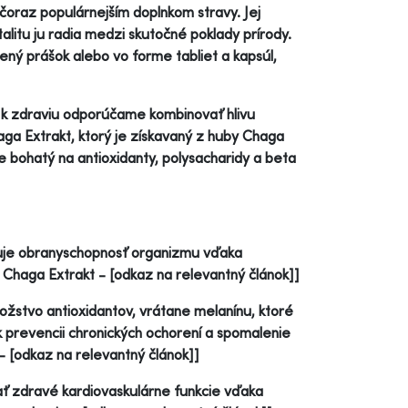
čoraz populárnejším doplnkom stravy. Jej
talitu ju radia medzi skutočné poklady prírody.
šený prášok alebo vo forme tabliet a kapsúl,
u k zdraviu odporúčame kombinovať hlivu
haga Extrakt, ktorý je získavaný z huby Chaga
e bohatý na antioxidanty, polysacharidy a beta
oruje obranyschopnosť organizmu vďaka
Chaga Extrakt - [odkaz na relevantný článok]]
žstvo antioxidantov, vrátane melanínu, ktoré
k prevencii chronických ochorení a spomalenie
- [odkaz na relevantný článok]]
ať zdravé kardiovaskulárne funkcie vďaka