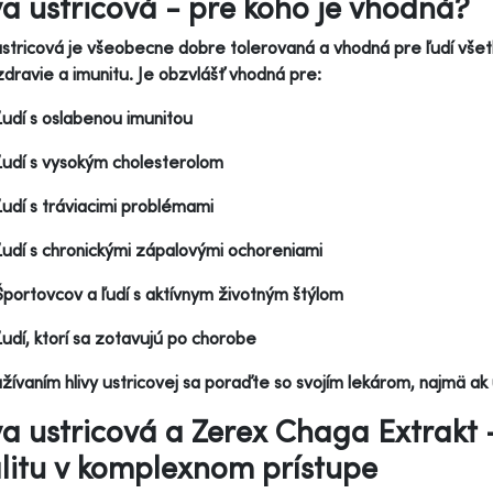
va ustricová - pre koho je vhodná?
ustricová je všeobecne dobre tolerovaná a vhodná pre ľudí všetk
zdravie a imunitu. Je obzvlášť vhodná pre:
Ľudí s oslabenou imunitou
Ľudí s vysokým cholesterolom
Ľudí s tráviacimi problémami
Ľudí s chronickými zápalovými ochoreniami
Športovcov a ľudí s aktívnym životným štýlom
Ľudí, ktorí sa zotavujú po chorobe
žívaním hlivy ustricovej sa poraďte so svojím lekárom, najmä a
va ustricová a Zerex Chaga Extrakt 
alitu v komplexnom prístupe