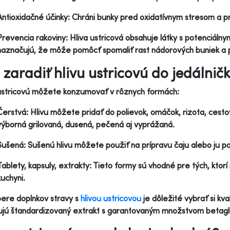
Antioxidačné účinky: Chráni bunky pred oxidatívnym stresom a 
Prevencia rakoviny: Hliva ustricová obsahuje látky s potenciálny
naznačujú, že môže pomôcť spomaliť rast nádorových buniek a 
 zaradiť hlivu ustricovú do jedálnič
ustricovú môžete konzumovať v rôznych formách:
Čerstvá: Hlivu môžete pridať do polievok, omáčok, rizota, cestov
výborná grilovaná, dusená, pečená aj vyprážaná.
Sušená: Sušenú hlivu môžete použiť na prípravu čaju alebo ju po
Tablety, kapsuly, extrakty: Tieto formy sú vhodné pre tých, ktorí
kuchyni.
bere doplnkov stravy s
hlivou ustricovou
je dôležité vybrať si kv
ujú štandardizovaný extrakt s garantovaným množstvom betagl