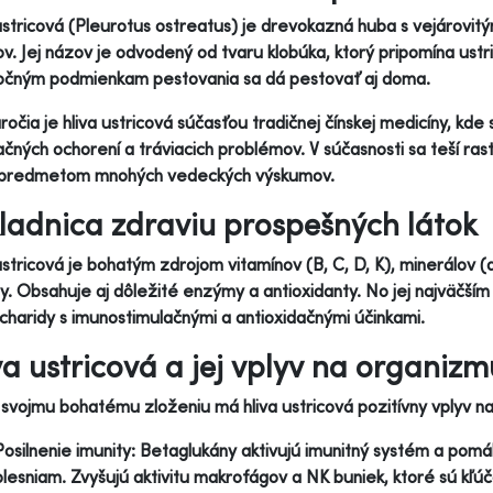
ustricová (Pleurotus ostreatus) je drevokazná huba s vejárovitý
v. Jej názov je odvodený od tvaru klobúka, ktorý pripomína ustr
očným podmienkam pestovania sa dá pestovať aj doma.
ročia je hliva ustricová súčasťou tradičnej čínskej medicíny, kde
ačných ochorení a tráviacich problémov. V súčasnosti sa teší ra
 predmetom mnohých vedeckých výskumov.
ladnica zdraviu prospešných látok
ustricová je bohatým zdrojom vitamínov (B, C, D, K), minerálov (dr
ny. Obsahuje aj dôležité enzýmy a antioxidanty. No jej najväčší
charidy s imunostimulačnými a antioxidačnými účinkami.
va ustricová a jej vplyv na organizm
svojmu bohatému zloženiu má hliva ustricová pozitívny vplyv n
Posilnenie imunity: Betaglukány aktivujú imunitný systém a pomá
plesniam. Zvyšujú aktivitu makrofágov a NK buniek, ktoré sú kľ