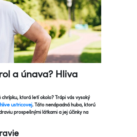
rol a únava? Hliva
chrípku, ktorá letí okolo? Trápi vás vysoký
hlive ustricovej
. Táto nenápadná huba, ktorú
raviu prospešnými látkami a jej účinky na
ravie