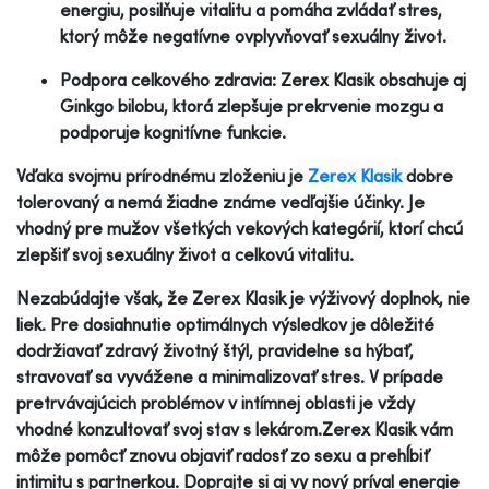
energiu, posilňuje vitalitu a pomáha zvládať stres,
ktorý môže negatívne ovplyvňovať sexuálny život.
Podpora celkového zdravia: Zerex Klasik obsahuje aj
Ginkgo bilobu, ktorá zlepšuje prekrvenie mozgu a
podporuje kognitívne funkcie.
Vďaka svojmu prírodnému zloženiu je
Zerex Klasik
dobre
tolerovaný a nemá žiadne známe vedľajšie účinky. Je
vhodný pre mužov všetkých vekových kategórií, ktorí chcú
zlepšiť svoj sexuálny život a celkovú vitalitu.
Nezabúdajte však, že Zerex Klasik je výživový doplnok, nie
liek. Pre dosiahnutie optimálnych výsledkov je dôležité
dodržiavať zdravý životný štýl, pravidelne sa hýbať,
stravovať sa vyvážene a minimalizovať stres. V prípade
pretrvávajúcich problémov v intímnej oblasti je vždy
vhodné konzultovať svoj stav s lekárom.Zerex Klasik vám
môže pomôcť znovu objaviť radosť zo sexu a prehĺbiť
intimitu s partnerkou. Doprajte si aj vy nový príval energie