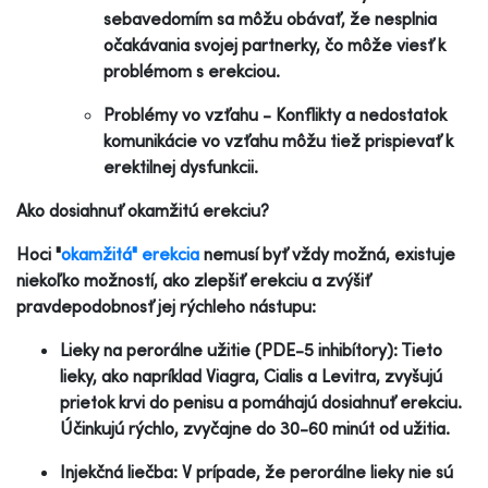
sebavedomím sa môžu obávať, že nesplnia
očakávania svojej partnerky, čo môže viesť k
problémom s erekciou.
Problémy vo vzťahu - Konflikty a nedostatok
komunikácie vo vzťahu môžu tiež prispievať k
erektilnej dysfunkcii.
Ako dosiahnuť okamžitú erekciu?
Hoci "
okamžitá" erekcia
nemusí byť vždy možná, existuje
niekoľko možností, ako zlepšiť erekciu a zvýšiť
pravdepodobnosť jej rýchleho nástupu:
Lieky na perorálne užitie (PDE-5 inhibítory): Tieto
lieky, ako napríklad Viagra, Cialis a Levitra, zvyšujú
prietok krvi do penisu a pomáhajú dosiahnuť erekciu.
Účinkujú rýchlo, zvyčajne do 30-60 minút od užitia.
Injekčná liečba: V prípade, že perorálne lieky nie sú