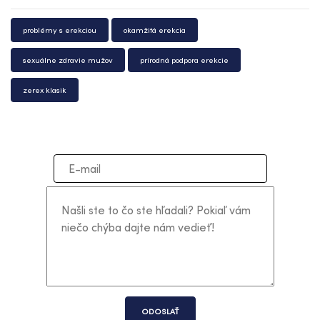
problémy s erekciou
okamžitá erekcia
sexuálne zdravie mužov
prírodná podpora erekcie
zerex klasik
ODOSLAŤ