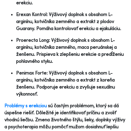
erekciu.
Erexan Kontrol: Výživový doplnok s obsahom L-
arginínu, kotvičníka zemného a extrakt z plodov
Guarany. Pomáha kontrolovať erekciu a ejakuláciu.
Proerecta Long: Výživový doplnok s obsahom L-
arginínu, kotvičníka zemného, maca peruánskej a
ženšenu. Prispieva k zlepšeniu erekcie a predĺženiu
pohlavného styku.
Penimax Forte: Výživový doplnok s obsahom L-
arginínu, kotvičníka zemného a extrakt z koreňa
ženšenu. Podporuje erekciu a zvyšuje sexuálnu
výkonnosť.
Problémy s erekciou
sú častým problémom, ktorý sa dá
úspešne riešiť. Dôležité je identifikovať príčinu a zvoliť
vhodnú liečbu. Zmena životného štýlu, lieky, doplnky výživy
a psychoterapia môžu pomôcť mužom dosiahnuť lepšiu