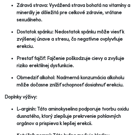
Zdravá strava: Vyvážená strava bohatá na vitamíny a
minerály je dôležitá pre celkové zdravie, vrátane
sexuálneho.
Dostatok spánku: Nedostatok spánku môže viesť k
zvýšenej únave a stresu, čo negatívne ovplyvňuje
erekciu.
Prestať fajčiť: Fajčenie poškodzuje cievy a zvyšuje
riziko erektilnej dysfunkcie.
Obmedziť alkohol: Nadmerná konzumácia alkoholu
môže dočasne znížiť schopnosť dosiahnuť erekciu.
Doplnky výživy:
L-arginín: Táto aminokyselina podporuje tvorbu oxidu
dusnatého, ktorý zlepšuje prekrvenie pohlavných
orgánov a prispieva k lepšej erekcii.