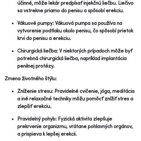
účinné, môže lekár predpísať injekčnú liečbu. Liečivo
sa vstrekne priamo do penisu a spôsobí erekciu.
Vákuové pumpy: Vákuová pumpa sa používa na
vytvorenie podtlaku okolo penisu, čo spôsobí prietok
krvi do penisu a erekciu.
Chirurgická liečba: V niektorých prípadoch môže byť
potrebná chirurgická liečba, napríklad implantácia
penilnej protézy.
Zmena životného štýlu:
Zníženie stresu: Pravidelné cvičenie, jóga, meditácia
a iné relaxačné techniky môžu pomôcť znížiť stres a
zlepšiť erekciu.
Pravidelný pohyb: Fyzická aktivita zlepšuje
prekrvenie organizmu, vrátane pohlavných orgánov,
a prispieva k lepšej erekcii.