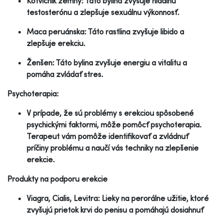
Kotvičník zemný: Táto bylina zvyšuje hladinu
testosterónu a zlepšuje sexuálnu výkonnosť.
Maca peruánska: Táto rastlina zvyšuje libido a
zlepšuje erekciu.
Ženšen: Táto bylina zvyšuje energiu a vitalitu a
pomáha zvládať stres.
Psychoterapia:
V prípade, že sú problémy s erekciou spôsobené
psychickými faktormi, môže pomôcť psychoterapia.
Terapeut vám pomôže identifikovať a zvládnuť
príčiny problému a naučí vás techniky na zlepšenie
erekcie.
Produkty na podporu erekcie
Viagra, Cialis, Levitra: Lieky na perorálne užitie, ktoré
zvyšujú prietok krvi do penisu a pomáhajú dosiahnuť