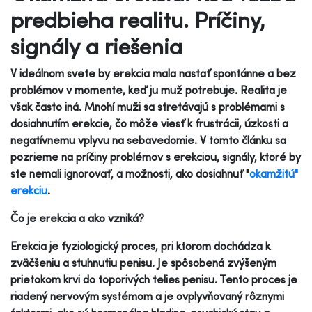
predbieha realitu. Príčiny,
signály a riešenia
V ideálnom svete by erekcia mala nastať spontánne a bez
problémov v momente, keď ju muž potrebuje. Realita je
však často iná. Mnohí muži sa stretávajú s problémami s
dosiahnutím erekcie, čo môže viesť k frustrácii, úzkosti a
negatívnemu vplyvu na sebavedomie. V tomto článku sa
pozrieme na príčiny problémov s erekciou, signály, ktoré by
ste nemali ignorovať, a možnosti, ako dosiahnuť "
okamžitú"
erekciu
.
Čo je erekcia a ako vzniká?
Erekcia je fyziologický proces, pri ktorom dochádza k
zväčšeniu a stuhnutiu penisu. Je spôsobená zvýšeným
prietokom krvi do toporivých telies penisu. Tento proces je
riadený nervovým systémom a je ovplyvňovaný rôznymi