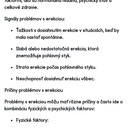
faktormi, ako sú hormonálna hladina, psychický stav a
celkové zdravie.
Signály problémov s erekciou:
Ťažkosti s dosiahnutím erekcie v situáciách, keď by
mala nastať spontánne.
Slabá alebo nedostatočná erekcia, ktorá
znemožňuje pohlavný styk.
Strata erekcie počas pohlavného styku.
Neschopnosť dosiahnuť erekciu vôbec.
Príčiny problémov s erekciou
Problémy s erekciou môžu mať rôzne príčiny a často ide o
kombináciu fyzických a psychických faktorov:
Fyzické faktory: