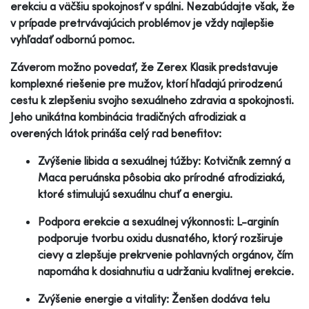
erekciu a väčšiu spokojnosť v spálni. Nezabúdajte však, že
v prípade pretrvávajúcich problémov je vždy najlepšie
vyhľadať odbornú pomoc.
Záverom možno povedať, že Zerex Klasik predstavuje
komplexné riešenie pre mužov, ktorí hľadajú prirodzenú
cestu k zlepšeniu svojho sexuálneho zdravia a spokojnosti.
Jeho unikátna kombinácia tradičných afrodiziak a
overených látok prináša celý rad benefitov:
Zvýšenie libida a sexuálnej túžby: Kotvičník zemný a
Maca peruánska pôsobia ako prírodné afrodiziaká,
ktoré stimulujú sexuálnu chuť a energiu.
Podpora erekcie a sexuálnej výkonnosti: L-arginín
podporuje tvorbu oxidu dusnatého, ktorý rozširuje
cievy a zlepšuje prekrvenie pohlavných orgánov, čím
napomáha k dosiahnutiu a udržaniu kvalitnej erekcie.
Zvýšenie energie a vitality: Ženšen dodáva telu