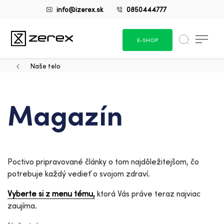
info@izerex.sk
0850444777
E-SHOP
Naše telo
Magazín
Poctivo pripravované články o tom najdôležitejšom, čo
potrebuje každý vedieť o svojom zdraví.
Vyberte si z menu tému,
ktorá Vás práve teraz najviac
zaujíma.