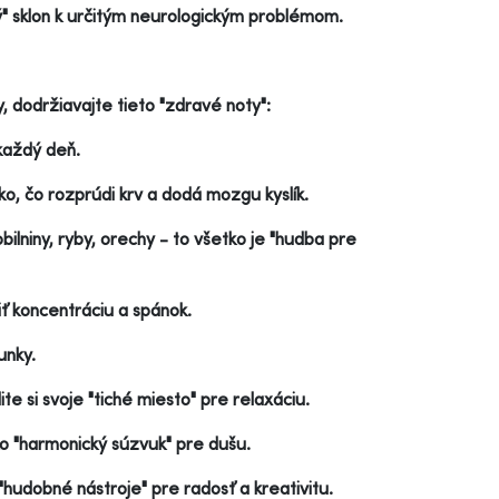
ý" sklon k určitým neurologickým problémom.
, dodržiavajte tieto "zdravé noty":
každý deň.
ko, čo rozprúdi krv a dodá mozgu kyslík.
ilniny, ryby, orechy - to všetko je "hudba pre
ť koncentráciu a spánok.
unky.
te si svoje "tiché miesto" pre relaxáciu.
ko "harmonický súzvuk" pre dušu.
 "hudobné nástroje" pre radosť a kreativitu.