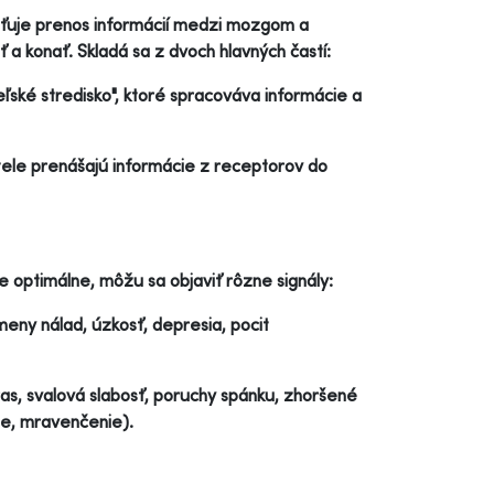
sťuje prenos informácií medzi mozgom a
 a konať. Skladá sa z dvoch hlavných častí:
ľské stredisko", ktoré spracováva informácie a
ele prenášajú informácie z receptorov do
 optimálne, môžu sa objaviť rôzne signály:
eny nálad, úzkosť, depresia, pocit
tras, svalová slabosť, poruchy spánku, zhoršené
ie, mravenčenie).