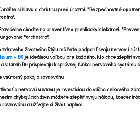
Chráňte si hlavu a chrbticu pred úrazmi. "Bezpečnostné opatren
centra".
Pravidelne chodte na preventívne prehliadky k lekárovi. "Preven
fungovanie "orchestra".
zdravého životného štýlu môžete podporiť svoju nervovú súst
zium + B6
je ideálnou voľbou pre každého, kto chce zlepšiť svo
 a vitamín B6 prispievajú k správnej funkcii nervového systému 
e vnútorný pokoj a rovnováhu
tlivosť o nervovú sústavu je investíciou do vášho celkového z
nením chýbajúcich živín môžete zlepšiť svoju náladu, koncentrác
a rovnováhu a užívajte si život naplno!