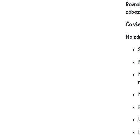
Rovnak
zabezp
Čo vše
Na zdr