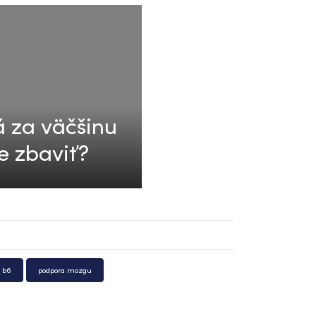
 za väčšinu
e zbaviť?
 b6
podpora mozgu