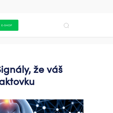
E-SHOP
ignály, že váš
taktovku