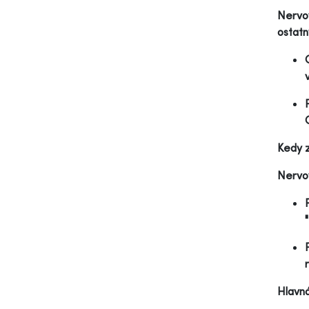
Nervov
ostatn
Kedy z
Nervov
Hlavná