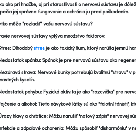
o ako pri hnačke, aj pri starostlivosti o nervovú sústavu je dôlež
ečia jej správne fungovanie a ochránia ju pred poškodením.
tko môže "rozladiť" vašu nervovú sústavu?
avie nervovej sústavy vplýva množstvo faktorov:
Stres: Dlhodobý
stres
je ako toxický šum, ktorý narúša jemnú ha
Nedostatok spánku: Spánok je pre nervovú sústavu ako regene
Nezdravá strava: Nervové bunky potrebujú kvalitnú "stravu" v 
mastných kyselín.
Nedostatok pohybu: Fyzická aktivita je ako "rozcvička" pre ner
Fajčenie a alkohol: Tieto návykové látky sú ako "falošní tónisti", 
Úrazy hlavy a chrbtice: Môžu narušiť "notový zápis" nervovej sú
Infekcie a zápalové ochorenia: Môžu spôsobiť "disharmóniu" v n