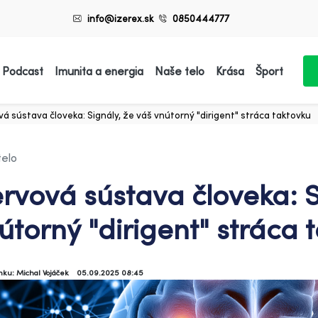
info@izerex.sk
0850444777
 Podcast
Imunita a energia
Naše telo
Krása
Šport
á sústava človeka: Signály, že váš vnútorný "dirigent" stráca taktovku
telo
rvová sústava človeka: S
útorný "dirigent" stráca 
ánku: Michal Vojáček
05.09.2025 08:45