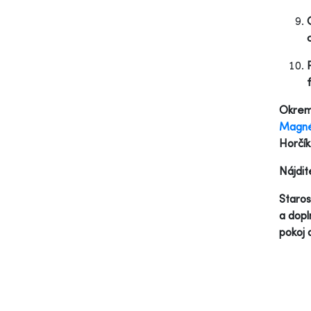
Okrem 
Magné
Horčík
Nájdit
Staros
a dopl
pokoj 