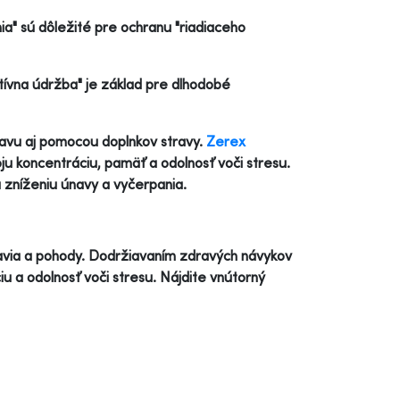
ia" sú dôležité pre ochranu "riadiaceho
tívna údržba" je základ pre dlhodobé
avu aj pomocou doplnkov stravy.
Zerex
ju koncentráciu, pamäť a odolnosť voči stresu.
a zníženiu únavy a vyčerpania.
dravia a pohody. Dodržiavaním zdravých návykov
iu a odolnosť voči stresu. Nájdite vnútorný