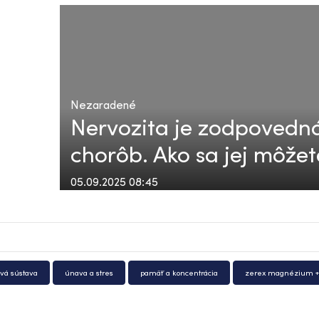
Nezaradené
Nervozita je zodpovedná
chorôb. Ako sa jej môžet
05.09.2025 08:45
vá sústava
únava a stres
pamäť a koncentrácia
zerex magnézium +