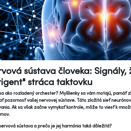
vová sústava človeka: Signály, 
rigent" stráca taktovku
 sa ako rozladený orchester? Myšlienky sa vám motajú, pamäť 
ť pozornosť vašej nervovej sústave. Táto zložitá sieť neurónov 
ania. Ak sa však začne vymykať kontrole, môže to viesť k množ
émov.
nervová sústava a prečo je jej harmónia taká dôležitá?