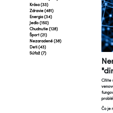
Krása (33)
Zdravie (481)
Energia (34)
Jedlo (150)
Chudnutie (128)
Šport (21)
Nezaradené (38)
Deti (43)
Súťaž (7)
Ner
"di
Cítite
venova
fungov
probl
Čo je 