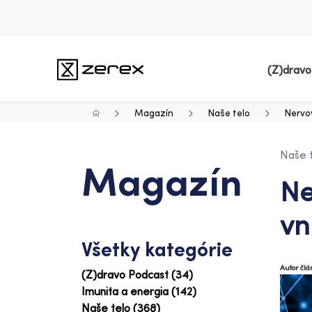
(Z)dravo
Magazín
Naše telo
Nervov
Naše 
Magazín
Ne
vn
Všetky kategórie
Autor čl
(Z)dravo Podcast (34)
Imunita a energia (142)
Naše telo (368)