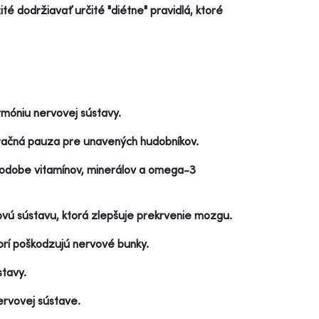
ité dodržiavať určité "diétne" pravidlá, ktoré
rmóniu nervovej sústavy.
račná pauza pre unavených hudobníkov.
podobe vitamínov, minerálov a omega-3
vovú sústavu, ktorá zlepšuje prekrvenie mozgu.
ktorí poškodzujú nervové bunky.
stavy.
ervovej sústave.