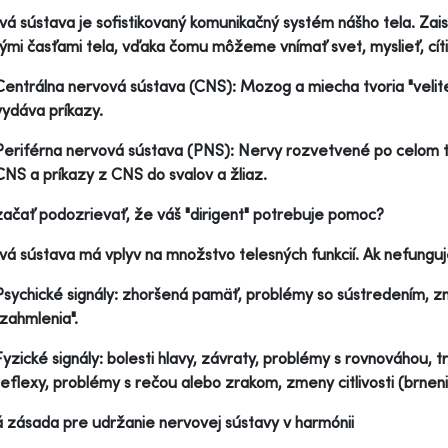
á sústava je sofistikovaný komunikačný systém nášho tela. Zai
ými časťami tela, vďaka čomu môžeme vnímať svet, myslieť, cítiť
Centrálna nervová sústava (CNS): Mozog a miecha tvoria "velite
vydáva príkazy.
Periférna nervová sústava (PNS): Nervy rozvetvené po celom t
CNS a príkazy z CNS do svalov a žliaz.
ačať podozrievať, že váš "dirigent" potrebuje pomoc?
á sústava má vplyv na množstvo telesných funkcií. Ak nefunguje
Psychické signály: zhoršená pamäť, problémy so sústredením, zm
"zahmlenia".
Fyzické signály: bolesti hlavy, závraty, problémy s rovnováhou, 
reflexy, problémy s rečou alebo zrakom, zmeny citlivosti (brnen
 zásada pre udržanie nervovej sústavy v harmónii