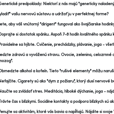
Genetické predpoklady: Niektorí z nás majú "geneticky naladen
yladiť" vašu nervovú sústavu a udržať ju v perfektnej forme?
ete, aby váš vnútorný "dirigent" fungoval ako švajčiarske hodinky
Doprajte si dostatok spánku. Aspoň 7-8 hodín kvalitného spánku 
Pravidelne sa hýbte. Cvičenie, prechádzky, plávanie, joga - všet
Jedzte zdravú a vyváženú stravu. Ovocie, zelenina, celozrnné ob
mozog".
Obmedzte alkohol a kofeín. Tieto "rušivé elementy" môžu naruši
Nefajčite. Cigarety sú ako "dym z požiaru", ktorý dusí nervové b
Naučte sa zvládať stres. Meditácia, hlboké dýchanie, joga - nájdi
Trávte čas s blízkymi. Sociálne kontakty a podpora blízkych sú a
Venujte sa aktivitám, ktoré vás bavia a napĺňajú. Nájdite si svoje