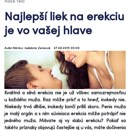
Naše telo
Najlepší liek na erekciu
je vo vašej hlave
Autor článku: redakcia Zerex.sk
27.08.2015 00:00
Kvalitná a silná erekcia nie je už vôbec samozrejmosťou
u každého muža. Raz môže prísť a to hneď, inokedy nie.
Niekedy trvá dlhšie, inokedy končí príliš skoro. Penis muža
je malý orgán a s ním súvisiaca erekcia môže potrápiť nie
jedného muža. Mávate aj vy slabú erekciu? Pokiaľ sa
takéto príznaky objavujú častejšie aj u vás, máte dočinenia