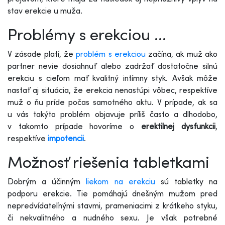
stav erekcie u muža.
Problémy s erekciou ...
V zásade platí, že
problém s erekciou
začína, ak muž ako
partner nevie dosiahnuť alebo zadržať dostatočne silnú
erekciu s cieľom mať kvalitný intímny styk. Avšak môže
nastať aj situácia, že erekcia nenastúpi vôbec, respektíve
muž o ňu príde počas samotného aktu. V prípade, ak sa
u vás takýto problém objavuje príliš často a dlhodobo,
v takomto prípade hovoríme o
erektilnej dysfunkcii
,
respektíve
impotencii
.
Možnosť riešenia tabletkami
Dobrým a účinným
liekom na erekciu
sú tabletky na
podporu erekcie. Tie pomáhajú dnešným mužom pred
nepredvídateľnými stavmi, prameniacimi z krátkeho styku,
či nekvalitného a nudného sexu. Je však potrebné