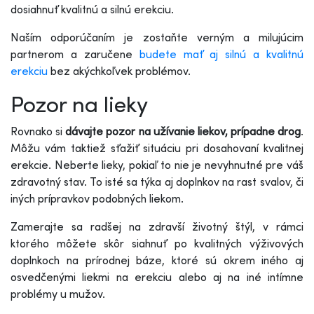
dosiahnuť kvalitnú a silnú erekciu.
Naším odporúčaním je zostaňte verným a milujúcim
partnerom a zaručene
budete mať aj silnú a kvalitnú
erekciu
bez akýchkoľvek problémov.
Pozor na lieky
Rovnako si
dávajte pozor na užívanie liekov, prípadne drog
.
Môžu vám taktiež sťažiť situáciu pri dosahovaní kvalitnej
erekcie. Neberte lieky, pokiaľ to nie je nevyhnutné pre váš
zdravotný stav. To isté sa týka aj doplnkov na rast svalov, či
iných prípravkov podobných liekom.
Zamerajte sa radšej na zdravší životný štýl, v rámci
ktorého môžete skôr siahnuť po kvalitných výživových
doplnkoch na prírodnej báze, ktoré sú okrem iného aj
osvedčenými liekmi na erekciu alebo aj na iné intímne
problémy u mužov.