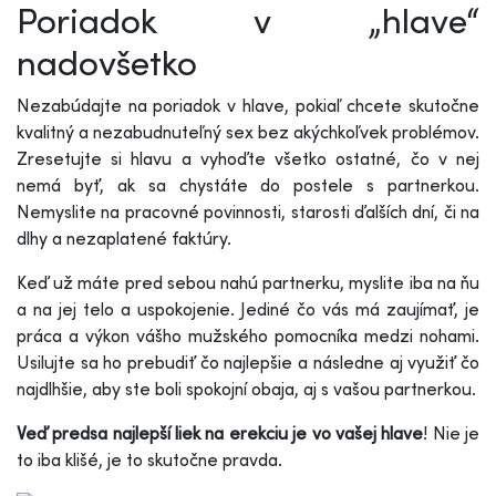
Poriadok v „hlave“
nadovšetko
Nezabúdajte na poriadok v hlave, pokiaľ chcete skutočne
kvalitný a nezabudnuteľný sex bez akýchkoľvek problémov.
Zresetujte si hlavu a vyhoďte všetko ostatné, čo v nej
nemá byť, ak sa chystáte do postele s partnerkou.
Nemyslite na pracovné povinnosti, starosti ďalších dní, či na
dlhy a nezaplatené faktúry.
Keď už máte pred sebou nahú partnerku, myslite iba na ňu
a na jej telo a uspokojenie. Jediné čo vás má zaujímať, je
práca a výkon vášho mužského pomocníka medzi nohami.
Usilujte sa ho prebudiť čo najlepšie a následne aj využiť čo
najdlhšie, aby ste boli spokojní obaja, aj s vašou partnerkou.
Veď predsa najlepší liek na erekciu je vo vašej hlave
! Nie je
to iba klišé, je to skutočne pravda.