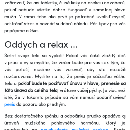
zdôrazniť, že ani tabletky, či iné lieky na erekciu nezaberú,
pokiaľ nebude všetko dobre fungovať v samotnej hlave
muža. V rámci toho ako prvé je potrebné uvoľniť myseľ,
odstrániť stres a navodiť si dobrú náladu. Pár tipov pre vás
pripájame nižšie.
Oddych a relax ...
Šetriť svoje telo sa vyplatí! Pokiaľ vás čaká zložitý deň
v práci a vy si myslíte, že večer bude pre vás sex tým, čo
vás poteší, musíme vás varovať, aby ste nezažili
rozčarovanie. Myslite na to, že penis je súčasťou vášho
tela a
pokiaľ budete pociťovať únavu v hlave, prenesie sa
táto únava do celého tela
, vrátane vašej pýchy. Je viac než
isté, že v takomto prípade sa vám nemusí podariť uviesť
penis
do pozoru ako predtým.
Bez dostatočného spánku a odpočinku prudko opadáva aj
úroveň mužského pohlavného hormónu, ktorý je
nevyhnutný na
povzbudenie mužskej erekcie.
Preto