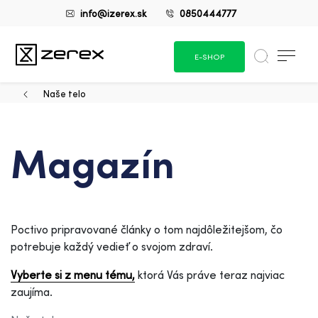
info@izerex.sk
0850444777
E-SHOP
Naše telo
Magazín
Poctivo pripravované články o tom najdôležitejšom, čo
potrebuje každý vedieť o svojom zdraví.
Vyberte si z menu tému,
ktorá Vás práve teraz najviac
zaujíma.