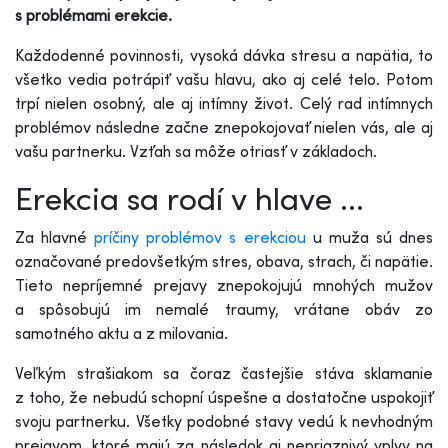
s problémami erekcie.
Každodenné povinnosti, vysoká dávka stresu a napätia, to
všetko vedia potrápiť vašu hlavu, ako aj celé telo. Potom
trpí nielen osobný, ale aj intímny život. Celý rad intímnych
problémov následne začne znepokojovať nielen vás, ale aj
vašu partnerku. Vzťah sa môže otriasť v základoch.
Erekcia sa rodí v hlave ...
Za hlavné
príčiny problémov s erekciou
u muža sú dnes
označované predovšetkým stres, obava, strach, či napätie.
Tieto nepríjemné prejavy znepokojujú mnohých mužov
a spôsobujú im nemalé traumy, vrátane obáv zo
samotného aktu a z milovania.
Veľkým strašiakom sa čoraz častejšie stáva sklamanie
z toho, že nebudú schopní úspešne a dostatočne uspokojiť
svoju partnerku. Všetky podobné stavy vedú k nevhodným
prejavom, ktoré majú za následok aj nepriaznivý vplyv na