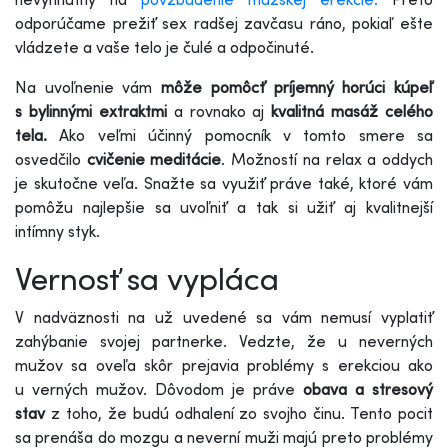
odporúčame prežiť sex radšej zavčasu ráno, pokiaľ ešte
vládzete a vaše telo je čulé a odpočinuté.
Na uvoľnenie vám
môže pomôcť príjemný horúci kúpeľ
s bylinnými extraktmi
a rovnako aj
kvalitná masáž celého
tela.
Ako veľmi účinný pomocník v tomto smere sa
osvedčilo
cvičenie meditácie
. Možností na relax a oddych
je skutočne veľa. Snažte sa využiť práve také, ktoré vám
pomôžu najlepšie sa uvoľniť a tak si užiť aj kvalitnejší
intímny styk.
Vernosť sa vypláca
V nadväznosti na už uvedené sa vám nemusí vyplatiť
zahýbanie svojej partnerke. Vedzte, že u neverných
mužov sa oveľa skôr prejavia problémy s erekciou ako
u verných mužov. Dôvodom je práve
obava a stresový
stav
z toho, že budú odhalení zo svojho činu. Tento pocit
sa prenáša do mozgu a neverní muži majú preto problémy