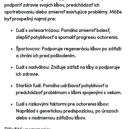
podporiť zdravie svojich kĺbov, predchádzať ich
opotrebovaniu alebo zmierniť existujúce problémy. Môže
byť prospešný najmä pre:
Ľudí s osteoartrózou: Pomáha zmierniť bolesť,
zlepšiť pohyblivosť a spomaliť progresiu ochorenia.
Športovcov: Podporuje regeneráciu kĺbov po záťaži
a chráni ich pred poškodením.
Ľudí s nadváhou: Znižuje záťaž na kĺby a podporuje
ich zdravie.
Starších ľudí: Pomáha udržiavať pohyblivosť a
predchádzať problémom s kĺbmi spojenými s vekom.
Ľudí s rizikovými faktormi pre ochorenia kĺbov:
Napríklad s genetickou predispozíciou, po úrazoch
alebo s nadmernou záťažou kĺbov.