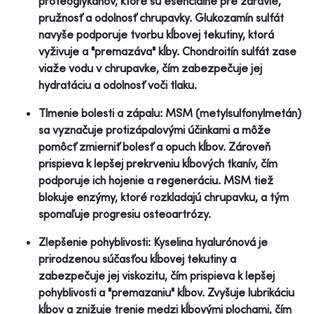
proteoglykánov, ktoré sú esenciálne pre zdravie,
pružnosť a odolnosť chrupavky. Glukozamín sulfát
navyše podporuje tvorbu kĺbovej tekutiny, ktorá
vyživuje a "premazáva" kĺby. Chondroitín sulfát zase
viaže vodu v chrupavke, čím zabezpečuje jej
hydratáciu a odolnosť voči tlaku.
Tlmenie bolesti a zápalu: MSM (metylsulfonylmetán)
sa vyznačuje protizápalovými účinkami a môže
pomôcť zmierniť bolesť a opuch kĺbov. Zároveň
prispieva k lepšej prekrveniu kĺbových tkanív, čím
podporuje ich hojenie a regeneráciu. MSM tiež
blokuje enzýmy, ktoré rozkladajú chrupavku, a tým
spomaľuje progresiu osteoartrózy.
Zlepšenie pohyblivosti: Kyselina hyalurónová je
prirodzenou súčasťou kĺbovej tekutiny a
zabezpečuje jej viskozitu, čím prispieva k lepšej
pohyblivosti a "premazaniu" kĺbov. Zvyšuje lubrikáciu
kĺbov a znižuje trenie medzi kĺbovými plochami, čím