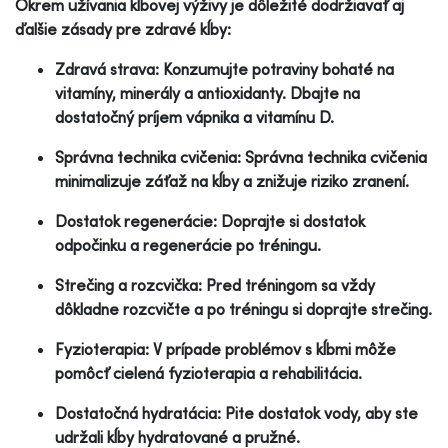
Okrem užívania kĺbovej výživy je dôležité dodržiavať aj
ďalšie zásady pre zdravé kĺby:
Zdravá strava: Konzumujte potraviny bohaté na
vitamíny, minerály a antioxidanty. Dbajte na
dostatočný príjem vápnika a vitamínu D.
Správna technika cvičenia: Správna technika cvičenia
minimalizuje záťaž na kĺby a znižuje riziko zranení.
Dostatok regenerácie: Doprajte si dostatok
odpočinku a regenerácie po tréningu.
Strečing a rozcvička: Pred tréningom sa vždy
dôkladne rozcvičte a po tréningu si doprajte strečing.
Fyzioterapia: V prípade problémov s kĺbmi môže
pomôcť cielená fyzioterapia a rehabilitácia.
Dostatočná hydratácia: Pite dostatok vody, aby ste
udržali kĺby hydratované a pružné.