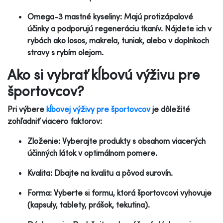
Omega-3 mastné kyseliny: Majú protizápalové
účinky a podporujú regeneráciu tkanív. Nájdete ich v
rybách ako losos, makrela, tuniak, alebo v doplnkoch
stravy s rybím olejom.
Ako si vybrať kĺbovú výživu pre
športovcov?
Pri výbere
kĺbovej výživy pre športovcov
je dôležité
zohľadniť viacero faktorov:
Zloženie: Vyberajte produkty s obsahom viacerých
účinných látok v optimálnom pomere.
Kvalita: Dbajte na kvalitu a pôvod surovín.
Forma: Vyberte si formu, ktorá športovcovi vyhovuje
(kapsuly, tablety, prášok, tekutina).