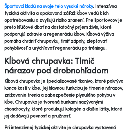
Športovci kladú na svoje telo vysoké nároky
. Intenzívna
fyzická aktivita a opakovaná záťaž kĺbov vedú k ich
opotrebovaniu a zvyšujú riziko zranení. Pre športovcov je
preto kľúčové dbať na dostatočný príjem živín, ktoré
podporujú zdravie a regeneráciu kĺbov. Kĺbová výživa
pomáha chrániť chrupavku, tlmiť zápaly, zlepšovať
pohyblivosť a urýchľovať regeneráciu po tréningu.
Kĺbová chrupavka: Tlmič
nárazov pod drobnohľadom
Kĺbová chrupavka je špecializované tkanivo, ktoré pokrýva
konce kostí v kĺbe. Jej hlavnou funkciou je tlmenie nárazov,
znižovanie trenia a zabezpečenie plynulého pohybu v
kĺbe. Chrupavka je tvorená bunkami nazývanými
chondrocyty, ktoré produkujú kolagén a ďalšie látky, ktoré
jej dodávajú pevnosť a pružnosť.
Pri intenzívnej fyzickej aktivite je chrupavka vystavená