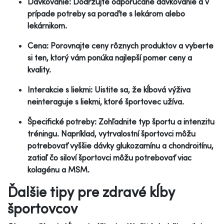
Dávkovanie: Dodržujte odporúčané dávkovanie a v
prípade potreby sa poraďte s lekárom alebo
lekárnikom.
Cena: Porovnajte ceny rôznych produktov a vyberte
si ten, ktorý vám ponúka najlepší pomer ceny a
kvality.
Interakcie s liekmi: Uistite sa, že kĺbová výživa
neinteraguje s liekmi, ktoré športovec užíva.
Špecifické potreby: Zohľadnite typ športu a intenzitu
tréningu. Napríklad, vytrvalostní športovci môžu
potrebovať vyššie dávky glukozamínu a chondroitínu,
zatiaľ čo siloví športovci môžu potrebovať viac
kolagénu a MSM.
Ďalšie tipy pre zdravé kĺby
športovcov