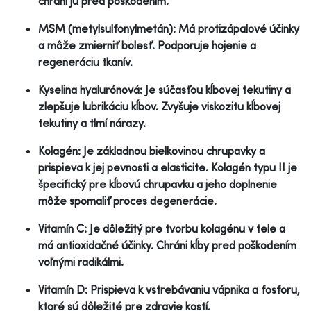
chráni ju pred poškodením.
MSM (metylsulfonylmetán): Má protizápalové účinky
a môže zmierniť bolesť. Podporuje hojenie a
regeneráciu tkanív.
Kyselina hyalurónová: Je súčasťou kĺbovej tekutiny a
zlepšuje lubrikáciu kĺbov. Zvyšuje viskozitu kĺbovej
tekutiny a tlmí nárazy.
Kolagén: Je základnou bielkovinou chrupavky a
prispieva k jej pevnosti a elasticite. Kolagén typu II je
špecifický pre kĺbovú chrupavku a jeho doplnenie
môže spomaliť proces degenerácie.
Vitamín C: Je dôležitý pre tvorbu kolagénu v tele a
má antioxidačné účinky. Chráni kĺby pred poškodením
voľnými radikálmi.
Vitamín D: Prispieva k vstrebávaniu vápnika a fosforu,
ktoré sú dôležité pre zdravie kostí.