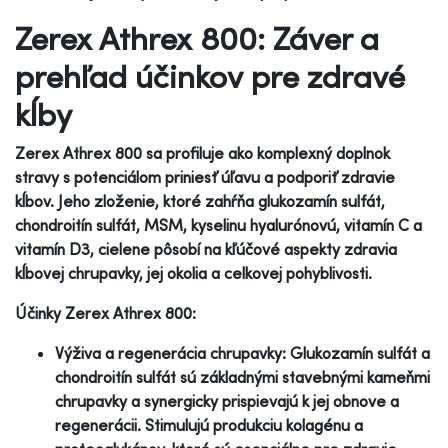
Zerex Athrex 800: Záver a
prehľad účinkov pre zdravé
kĺby
Zerex Athrex 800 sa profiluje ako komplexný doplnok
stravy s potenciálom priniesť úľavu a podporiť zdravie
kĺbov. Jeho zloženie, ktoré zahŕňa glukozamín sulfát,
chondroitín sulfát, MSM, kyselinu hyalurónovú, vitamín C a
vitamín D3, cielene pôsobí na kľúčové aspekty zdravia
kĺbovej chrupavky, jej okolia a celkovej pohyblivosti.
Účinky Zerex Athrex 800:
Výživa a regenerácia chrupavky: Glukozamín sulfát a
chondroitín sulfát sú základnými stavebnými kameňmi
chrupavky a synergicky prispievajú k jej obnove a
regenerácii. Stimulujú produkciu kolagénu a