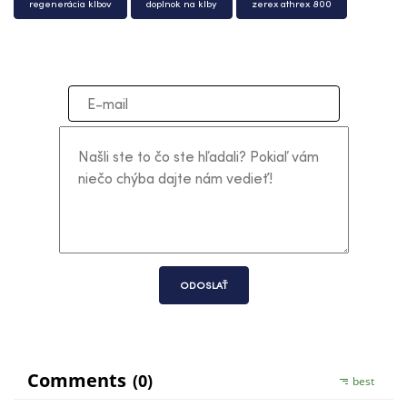
regenerácia kĺbov
doplnok na kĺby
zerex athrex 800
ODOSLAŤ