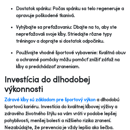
Dostatok spánku: Počas spánku sa telo regeneruje a
opravuje poškodené tkanivá.
Vyhýbajte sa preťažovaniu: Dbajte na to, aby ste
nepreťažovali svoje kĺby. Striedajte rôzne typy
tréningov a doprajte si dostatok odpočinku.
Používajte vhodné športové vybavenie: Kvalitná obuv
a ochranné pomôcky môžu pomôcť znížiť záťaž na
kĺby a predchádzať zraneniam.
Investícia do dlhodobej
výkonnosti
Zdravé kĺby sú základom pre športový výkon
a dlhodobú
športovú kariéru. Investícia do kvalitnej kĺbovej výživy a
zdravého životného štýlu sa vám vráti v podobe lepšej
pohyblivosti, menšej bolesti a nižšieho rizika zranení.
Nezabúdajte, že prevencia je vždy lepšia ako liečba.