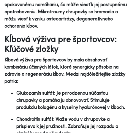
opakovanému namáhaniu, čo môže viesť k jej postupnému
opotrebovaniu. Mikrotraumy chrupavky sa hromadia a
môžu viesť k vzniku osteoartrózy, degeneratívneho
ochorenia kĺbov.
Kĺbová výživa pre športovcov:
Kľúčové zložky
Kĺbová výživa pre športovcov by mala obsahovať
kombináciu účinných látok, ktoré synergicky pôsobia na
zdravie a regeneráciu kĺbov. Medzi najdôležitejšie zložky
patria:
Glukozamín sulfát: Je prirodzenou súčasťou
chrupavky a pomáha ju obnovovať. Stimuluje
produkciu kolagénu a kyseliny hyalurónovej v kĺboch.
Chondroitín sulfát: Viaže vodu v chrupavke a
prispieva k jej pružnosti. Zabraňuje jej rozpadu a