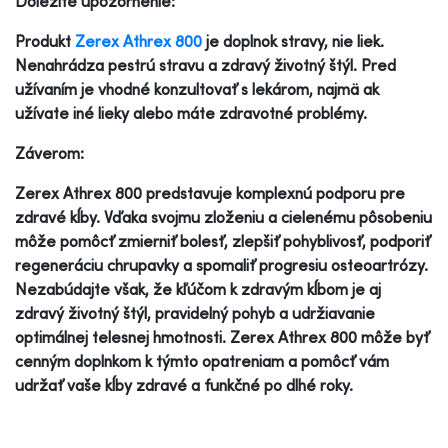
Dôležité upozornenie:
Produkt
Zerex Athrex 800
je doplnok stravy, nie liek.
Nenahrádza pestrú stravu a zdravý životný štýl. Pred
užívaním je vhodné konzultovať s lekárom, najmä ak
užívate iné lieky alebo máte zdravotné problémy.
Záverom:
Zerex Athrex 800 predstavuje komplexnú podporu pre
zdravé kĺby. Vďaka svojmu zloženiu a cielenému pôsobeniu
môže pomôcť zmierniť bolesť, zlepšiť pohyblivosť, podporiť
regeneráciu chrupavky a spomaliť progresiu osteoartrózy.
Nezabúdajte však, že kľúčom k zdravým kĺbom je aj
zdravý životný štýl, pravidelný pohyb a udržiavanie
optimálnej telesnej hmotnosti. Zerex Athrex 800 môže byť
cenným doplnkom k týmto opatreniam a pomôcť vám
udržať vaše kĺby zdravé a funkčné po dlhé roky.