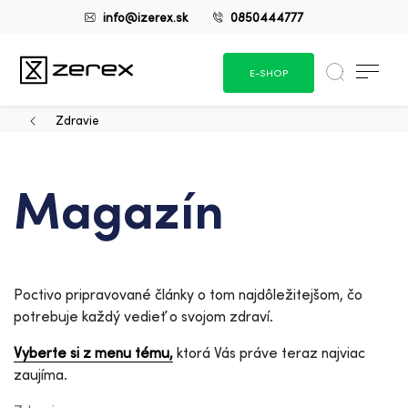
info@izerex.sk
0850444777
E-SHOP
Zdravie
Magazín
Poctivo pripravované články o tom najdôležitejšom, čo
potrebuje každý vedieť o svojom zdraví.
Vyberte si z menu tému,
ktorá Vás práve teraz najviac
zaujíma.