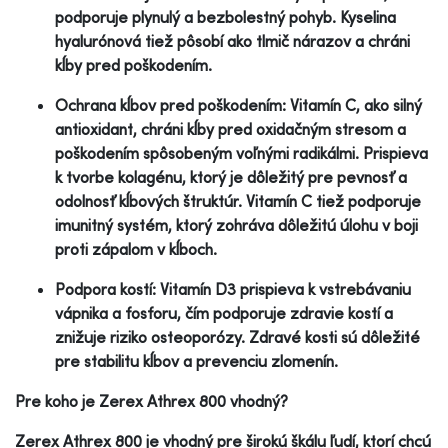
podporuje plynulý a bezbolestný pohyb. Kyselina
hyalurónová tiež pôsobí ako tlmič nárazov a chráni
kĺby pred poškodením.
Ochrana kĺbov pred poškodením: Vitamín C, ako silný
antioxidant, chráni kĺby pred oxidačným stresom a
poškodením spôsobeným voľnými radikálmi. Prispieva
k tvorbe kolagénu, ktorý je dôležitý pre pevnosť a
odolnosť kĺbových štruktúr. Vitamín C tiež podporuje
imunitný systém, ktorý zohráva dôležitú úlohu v boji
proti zápalom v kĺboch.
Podpora kostí: Vitamín D3 prispieva k vstrebávaniu
vápnika a fosforu, čím podporuje zdravie kostí a
znižuje riziko osteoporózy. Zdravé kosti sú dôležité
pre stabilitu kĺbov a prevenciu zlomenín.
Pre koho je Zerex Athrex 800 vhodný?
Zerex Athrex 800 je vhodný pre širokú škálu ľudí, ktorí chcú