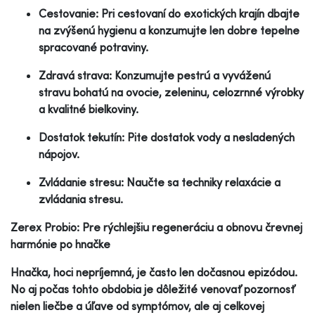
Cestovanie: Pri cestovaní do exotických krajín dbajte
na zvýšenú hygienu a konzumujte len dobre tepelne
spracované potraviny.
Zdravá strava: Konzumujte pestrú a vyváženú
stravu bohatú na ovocie, zeleninu, celozrnné výrobky
a kvalitné bielkoviny.
Dostatok tekutín: Pite dostatok vody a nesladených
nápojov.
Zvládanie stresu: Naučte sa techniky relaxácie a
zvládania stresu.
Zerex Probio: Pre rýchlejšiu regeneráciu a obnovu črevnej
harmónie po hnačke
Hnačka, hoci nepríjemná, je často len dočasnou epizódou.
No aj počas tohto obdobia je dôležité venovať pozornosť
nielen liečbe a úľave od symptómov, ale aj celkovej