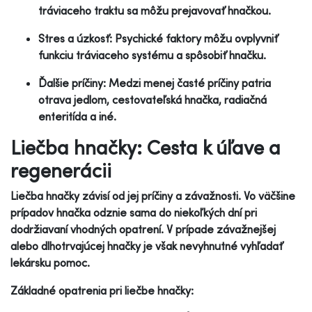
tráviaceho traktu sa môžu prejavovať hnačkou.
Stres a úzkosť: Psychické faktory môžu ovplyvniť
funkciu tráviaceho systému a spôsobiť hnačku.
Ďalšie príčiny: Medzi menej časté príčiny patria
otrava jedlom, cestovateľská hnačka, radiačná
enteritída a iné.
Liečba hnačky: Cesta k úľave a
regenerácii
Liečba hnačky závisí od jej príčiny a závažnosti. Vo väčšine
prípadov hnačka odznie sama do niekoľkých dní pri
dodržiavaní vhodných opatrení. V prípade závažnejšej
alebo dlhotrvajúcej hnačky je však nevyhnutné vyhľadať
lekársku pomoc.
Základné opatrenia pri liečbe hnačky: