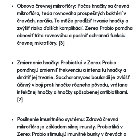
Obnova črevnej mikroflóry: Počas hnačky sa črevná
mikroflóra, teda rovnováha prospešných baktérií v
črevách, narúša. To môže predĺžiť trvanie hnačky a
zvýšiť riziko ďalších komplikácií. Zerex Probio pomáha
obnoviť túto rovnováhu a posilniť ochrannú funkciu
črevnej mikroflóry. [3]
Zmiernenie hnačky: Probiotiká v Zerex Probio
pomáhajú zmierniť frekvenciu a intenzitu hnačky a
skrátiť jej trvanie. Saccharomyces boulardii je zvlášť
účinný v boji proti hnačke rôzneho pôvodu, vrátane
infekčnej hnačky a hnačky spôsobenej antibiotikami.
[2]
Posilnenie imunitného systému: Zdravá črevná
mikroflóra je základom silnej imunity. Probiotiká v
Zerex Probio stimulujú imunitné bunky v črevách a