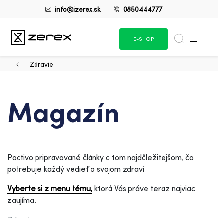
info@izerex.sk
0850444777
E-SHOP
Zdravie
Magazín
Poctivo pripravované články o tom najdôležitejšom, čo
potrebuje každý vedieť o svojom zdraví.
Vyberte si z menu tému,
ktorá Vás práve teraz najviac
zaujíma.