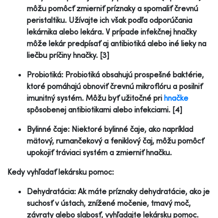
môžu pomôcť zmierniť príznaky a spomaliť črevnú
peristaltiku. Užívajte ich však podľa odporúčania
lekárnika alebo lekára. V prípade infekčnej hnačky
môže lekár predpísať aj antibiotiká alebo iné lieky na
liečbu príčiny hnačky. [3]
Probiotiká: Probiotiká obsahujú prospešné baktérie,
ktoré pomáhajú obnoviť črevnú mikroflóru a posilniť
imunitný systém. Môžu byť užitočné pri
hnačke
spôsobenej antibiotikami alebo infekciami. [4]
Bylinné čaje: Niektoré bylinné čaje, ako napríklad
mätový, rumančekový a feniklový čaj, môžu pomôcť
upokojiť tráviaci systém a zmierniť hnačku.
Kedy vyhľadať lekársku pomoc:
Dehydratácia: Ak máte príznaky dehydratácie, ako je
suchosť v ústach, znížené močenie, tmavý moč,
závraty alebo slabosť, vyhľadajte lekársku pomoc.