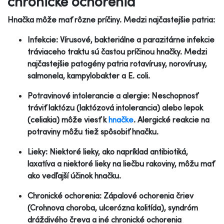
chronické ochorenia
Hnačka môže mať rôzne príčiny. Medzi najčastejšie patria:
Infekcie: Vírusové, bakteriálne a parazitárne infekcie
tráviaceho traktu sú častou príčinou hnačky. Medzi
najčastejšie patogény patria rotavírusy, norovírusy,
salmonela, kampylobakter a E. coli.
Potravinové intolerancie a alergie: Neschopnosť
tráviť laktózu (laktózová intolerancia) alebo lepok
(celiakia) môže viesť k
hnačke
. Alergické reakcie na
potraviny môžu tiež spôsobiť hnačku.
Lieky: Niektoré lieky, ako napríklad antibiotiká,
laxatíva a niektoré lieky na liečbu rakoviny, môžu mať
ako vedľajší účinok hnačku.
Chronické ochorenia: Zápalové ochorenia čriev
(Crohnova choroba, ulcerózna kolitída), syndróm
dráždivého čreva a iné chronické ochorenia