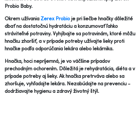
Probio Baby.
Okrem užívania
Zerex Probio
je pri liečbe hnačky dôležité
dbať na dostatočnú hydratáciu a konzumovať ľahko
stráviteľné potraviny. Vyhýbajte sa potravinám, ktoré môžu
hnačku zhoršiť, a v prípade potreby užívajte lieky proti
hnačke podľa odporúčania lekára alebo lekárnika.
Hnačka, hoci nepríjemná, je vo väčšine prípadov
prechodným ochorením. Dôležitá je rehydratácia, diéta a v
prípade potreby aj lieky. Ak hnačka pretrváva alebo sa
zhoršuje, vyhľadajte lekára. Nezabúdajte na prevenciu -
dodržiavajte hygienu a zdravý životný štýl.