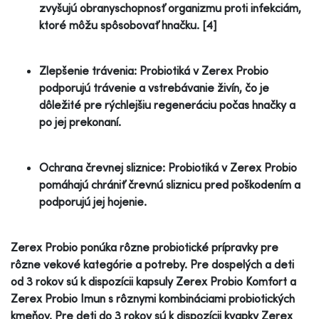
zvyšujú obranyschopnosť organizmu proti infekciám,
ktoré môžu spôsobovať hnačku. [4]
Zlepšenie trávenia: Probiotiká v Zerex Probio
podporujú trávenie a vstrebávanie živín, čo je
dôležité pre rýchlejšiu regeneráciu počas hnačky a
po jej prekonaní.
Ochrana črevnej sliznice: Probiotiká v Zerex Probio
pomáhajú chrániť črevnú sliznicu pred poškodením a
podporujú jej hojenie.
Zerex Probio ponúka rôzne probiotické prípravky pre
rôzne vekové kategórie a potreby. Pre dospelých a deti
od 3 rokov sú k dispozícii kapsuly Zerex Probio Komfort a
Zerex Probio Imun s rôznymi kombináciami probiotických
kmeňov. Pre deti do 3 rokov sú k dispozícii kvapky Zerex