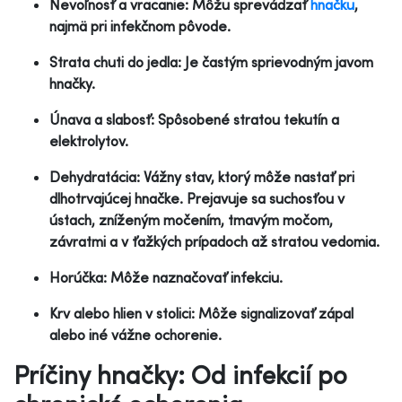
Nevoľnosť a vracanie: Môžu sprevádzať
hnačku
,
najmä pri infekčnom pôvode.
Strata chuti do jedla: Je častým sprievodným javom
hnačky.
Únava a slabosť: Spôsobené stratou tekutín a
elektrolytov.
Dehydratácia: Vážny stav, ktorý môže nastať pri
dlhotrvajúcej hnačke. Prejavuje sa suchosťou v
ústach, zníženým močením, tmavým močom,
závratmi a v ťažkých prípadoch až stratou vedomia.
Horúčka: Môže naznačovať infekciu.
Krv alebo hlien v stolici: Môže signalizovať zápal
alebo iné vážne ochorenie.
Príčiny hnačky: Od infekcií po