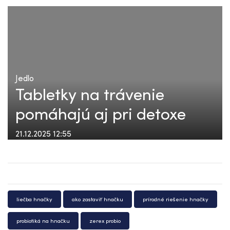
Jedlo
Tabletky na trávenie
pomáhajú aj pri detoxe
21.12.2025 12:55
liečba hnačky
ako zastaviť hnačku
prírodné riešenie hnačky
probiotiká na hnačku
zerex probio