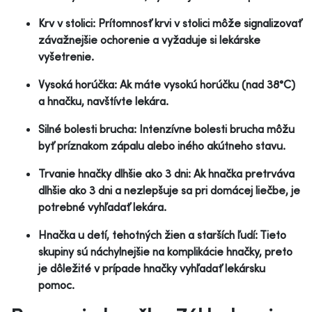
Krv v stolici: Prítomnosť krvi v stolici môže signalizovať
závažnejšie ochorenie a vyžaduje si lekárske
vyšetrenie.
Vysoká horúčka: Ak máte vysokú horúčku (nad 38°C)
a hnačku, navštívte lekára.
Silné bolesti brucha: Intenzívne bolesti brucha môžu
byť príznakom zápalu alebo iného akútneho stavu.
Trvanie hnačky dlhšie ako 3 dni: Ak hnačka pretrváva
dlhšie ako 3 dni a nezlepšuje sa pri domácej liečbe, je
potrebné vyhľadať lekára.
Hnačka u detí, tehotných žien a starších ľudí: Tieto
skupiny sú náchylnejšie na komplikácie hnačky, preto
je dôležité v prípade hnačky vyhľadať lekársku
pomoc.