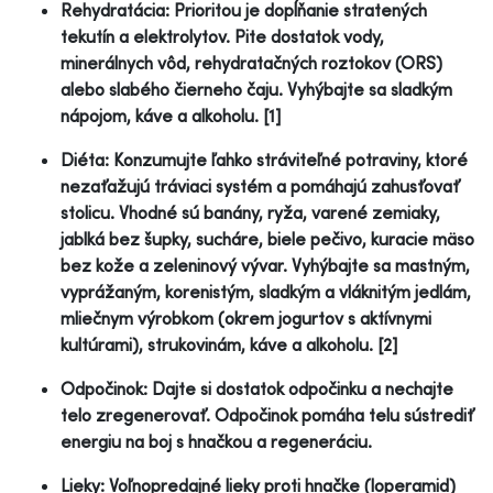
Rehydratácia: Prioritou je dopĺňanie stratených
tekutín a elektrolytov. Pite dostatok vody,
minerálnych vôd, rehydratačných roztokov (ORS)
alebo slabého čierneho čaju. Vyhýbajte sa sladkým
nápojom, káve a alkoholu. [1]
Diéta: Konzumujte ľahko stráviteľné potraviny, ktoré
nezaťažujú tráviaci systém a pomáhajú zahusťovať
stolicu. Vhodné sú banány, ryža, varené zemiaky,
jablká bez šupky, sucháre, biele pečivo, kuracie mäso
bez kože a zeleninový vývar. Vyhýbajte sa mastným,
vyprážaným, korenistým, sladkým a vláknitým jedlám,
mliečnym výrobkom (okrem jogurtov s aktívnymi
kultúrami), strukovinám, káve a alkoholu. [2]
Odpočinok: Dajte si dostatok odpočinku a nechajte
telo zregenerovať. Odpočinok pomáha telu sústrediť
energiu na boj s hnačkou a regeneráciu.
Lieky: Voľnopredajné lieky proti hnačke (loperamid)