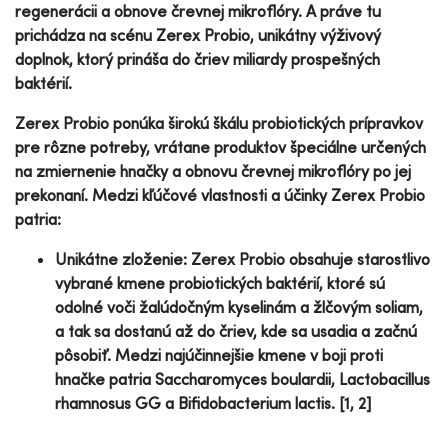
regenerácii a obnove črevnej mikroflóry. A práve tu
prichádza na scénu Zerex Probio, unikátny výživový
doplnok, ktorý prináša do čriev miliardy prospešných
baktérií.
Zerex Probio ponúka širokú škálu probiotických prípravkov
pre rôzne potreby, vrátane produktov špeciálne určených
na zmiernenie hnačky a obnovu črevnej mikroflóry po jej
prekonaní. Medzi kľúčové vlastnosti a účinky Zerex Probio
patria:
Unikátne zloženie: Zerex Probio obsahuje starostlivo
vybrané kmene probiotických baktérií, ktoré sú
odolné voči žalúdočným kyselinám a žlčovým soliam,
a tak sa dostanú až do čriev, kde sa usadia a začnú
pôsobiť. Medzi najúčinnejšie kmene v boji proti
hnačke patria Saccharomyces boulardii, Lactobacillus
rhamnosus GG a Bifidobacterium lactis. [1, 2]