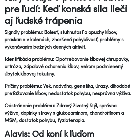
pre ľudí: Keď konská sila lieči
aj ľudské trápenia
Signály problému: Bolesť, stuhnutosť a opuchy kĺbov,
praskanie v kolenách, zhoršená pohyblivosť, problémy s
vykonávaním bežných denných aktivít.
Identifikácia problému: Opotrebovanie kĺbovej chrupavky,
artróza, zápalové ochorenia kĺbov, vekom podmienený
úbytok kĺbovej tekutiny.
Príčiny problému: Vek, nadváha, genetika, úrazy, dlhodobé
preťažovanie kĺbov, nedostatok pohybu, nesprávna výživa.
Odstránenie problému: Zdravý životný štýl, správna
výživa, doplnky stravy s glukozamínom, chondroitínom a
MSM, dostatok pohybu, fyzioterapia.
Alavis: Od koní k ľuďom