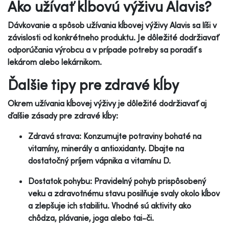
Ako užívať kĺbovú výživu Alavis?
Dávkovanie a spôsob užívania kĺbovej výživy Alavis sa líši v
závislosti od konkrétneho produktu. Je dôležité dodržiavať
odporúčania výrobcu a v prípade potreby sa poradiť s
lekárom alebo lekárnikom.
Ďalšie tipy pre zdravé kĺby
Okrem užívania kĺbovej výživy je dôležité dodržiavať aj
ďalšie zásady pre zdravé kĺby:
Zdravá strava: Konzumujte potraviny bohaté na
vitamíny, minerály a antioxidanty. Dbajte na
dostatočný príjem vápnika a vitamínu D.
Dostatok pohybu: Pravidelný pohyb prispôsobený
veku a zdravotnému stavu posilňuje svaly okolo kĺbov
a zlepšuje ich stabilitu. Vhodné sú aktivity ako
chôdza, plávanie, joga alebo tai-či.