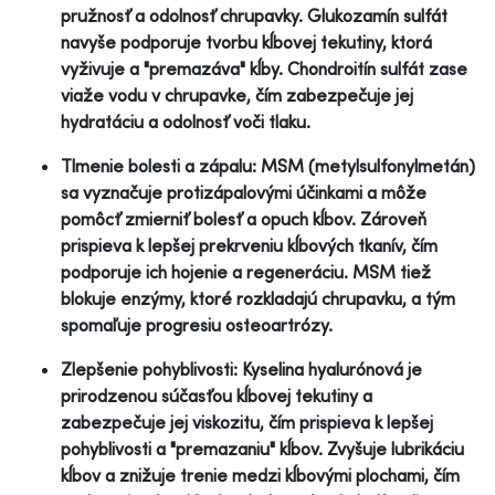
pružnosť a odolnosť chrupavky. Glukozamín sulfát
navyše podporuje tvorbu kĺbovej tekutiny, ktorá
vyživuje a "premazáva" kĺby. Chondroitín sulfát zase
viaže vodu v chrupavke, čím zabezpečuje jej
hydratáciu a odolnosť voči tlaku.
Tlmenie bolesti a zápalu: MSM (metylsulfonylmetán)
sa vyznačuje protizápalovými účinkami a môže
pomôcť zmierniť bolesť a opuch kĺbov. Zároveň
prispieva k lepšej prekrveniu kĺbových tkanív, čím
podporuje ich hojenie a regeneráciu. MSM tiež
blokuje enzýmy, ktoré rozkladajú chrupavku, a tým
spomaľuje progresiu osteoartrózy.
Zlepšenie pohyblivosti: Kyselina hyalurónová je
prirodzenou súčasťou kĺbovej tekutiny a
zabezpečuje jej viskozitu, čím prispieva k lepšej
pohyblivosti a "premazaniu" kĺbov. Zvyšuje lubrikáciu
kĺbov a znižuje trenie medzi kĺbovými plochami, čím