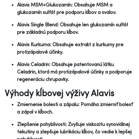
Alavis MSM+Glukozamín: Obsahuje MSM a
glukozamín sulfát pre podporu kĺbov a svalov.
Alavis Single Blend: Obsahuje len glukozamín sulfát
pre základnú podporu kĺbov.
Alavis Kurkuma: Obsahuje extrakt z kurkumy pre
protizápalové účinky.
Alavis Celadrin: Obsahuje patentovanú látku
Celadrin, ktorá má protizápalové účinky a podporuje
regeneráciu chrupavky.
Výhody kĺbovej výživy Alavis
Zmiernenie bolesti a zápalu: Pomáha zmierniť bolesť
a zápal v kĺboch.
Zlepšenie pohyblivosti: Zvyšuje viskozitu synoviálnej
tekutiny a zlepšuje lubrikáciu kĺbov, čo vedie k lepšej
pohyblivosti.