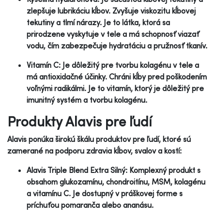
zlepšuje lubrikáciu kĺbov. Zvyšuje viskozitu kĺbovej
tekutiny a tlmí nárazy. Je to látka, ktorá sa
prirodzene vyskytuje v tele a má schopnosť viazať
vodu, čím zabezpečuje hydratáciu a pružnosť tkanív.
Vitamín C: Je dôležitý pre tvorbu kolagénu v tele a
má antioxidačné účinky. Chráni kĺby pred poškodením
voľnými radikálmi. Je to vitamín, ktorý je dôležitý pre
imunitný systém a tvorbu kolagénu.
Produkty Alavis pre ľudí
Alavis ponúka širokú škálu produktov pre ľudí, ktoré sú
zamerané na podporu zdravia kĺbov, svalov a kostí:
Alavis Triple Blend Extra Silný: Komplexný produkt s
obsahom glukozamínu, chondroitínu, MSM, kolagénu
a vitamínu C. Je dostupný v práškovej forme s
príchuťou pomaranča alebo ananásu.