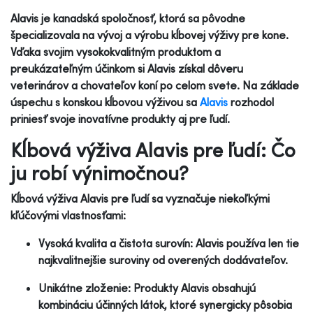
Alavis je kanadská spoločnosť, ktorá sa pôvodne
špecializovala na vývoj a výrobu kĺbovej výživy pre kone.
Vďaka svojim vysokokvalitným produktom a
preukázateľným účinkom si Alavis získal dôveru
veterinárov a chovateľov koní po celom svete. Na základe
úspechu s konskou kĺbovou výživou sa
Alavis
rozhodol
priniesť svoje inovatívne produkty aj pre ľudí.
Kĺbová výživa Alavis pre ľudí: Čo
ju robí výnimočnou?
Kĺbová výživa Alavis pre ľudí sa vyznačuje niekoľkými
kľúčovými vlastnosťami:
Vysoká kvalita a čistota surovín: Alavis používa len tie
najkvalitnejšie suroviny od overených dodávateľov.
Unikátne zloženie: Produkty Alavis obsahujú
kombináciu účinných látok, ktoré synergicky pôsobia