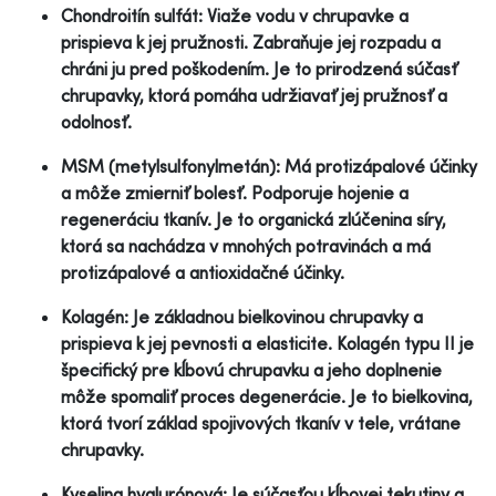
Chondroitín sulfát: Viaže vodu v chrupavke a
prispieva k jej pružnosti. Zabraňuje jej rozpadu a
chráni ju pred poškodením. Je to prirodzená súčasť
chrupavky, ktorá pomáha udržiavať jej pružnosť a
odolnosť.
MSM (metylsulfonylmetán): Má protizápalové účinky
a môže zmierniť bolesť. Podporuje hojenie a
regeneráciu tkanív. Je to organická zlúčenina síry,
ktorá sa nachádza v mnohých potravinách a má
protizápalové a antioxidačné účinky.
Kolagén: Je základnou bielkovinou chrupavky a
prispieva k jej pevnosti a elasticite. Kolagén typu II je
špecifický pre kĺbovú chrupavku a jeho doplnenie
môže spomaliť proces degenerácie. Je to bielkovina,
ktorá tvorí základ spojivových tkanív v tele, vrátane
chrupavky.
Kyselina hyalurónová: Je súčasťou kĺbovej tekutiny a