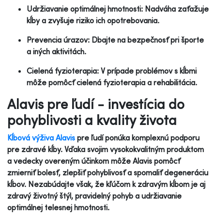
Udržiavanie optimálnej hmotnosti: Nadváha zaťažuje
kĺby a zvyšuje riziko ich opotrebovania.
Prevencia úrazov: Dbajte na bezpečnosť pri športe
a iných aktivitách.
Cielená fyzioterapia: V prípade problémov s kĺbmi
môže pomôcť cielená fyzioterapia a rehabilitácia.
Alavis pre ľudí - investícia do
pohyblivosti a kvality života
Kĺbová výživa Alavis
pre ľudí ponúka komplexnú podporu
pre zdravé kĺby. Vďaka svojim vysokokvalitným produktom
a vedecky overeným účinkom môže Alavis pomôcť
zmierniť bolesť, zlepšiť pohyblivosť a spomaliť degeneráciu
kĺbov. Nezabúdajte však, že kľúčom k zdravým kĺbom je aj
zdravý životný štýl, pravidelný pohyb a udržiavanie
optimálnej telesnej hmotnosti.