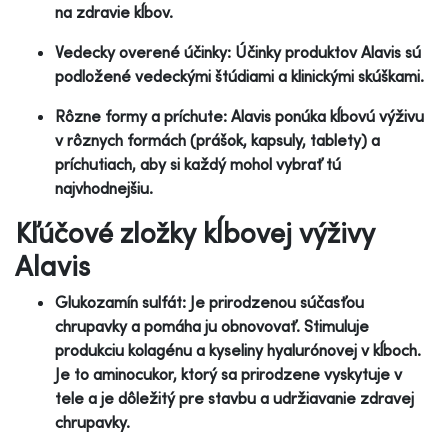
na zdravie kĺbov.
Vedecky overené účinky: Účinky produktov Alavis sú
podložené vedeckými štúdiami a klinickými skúškami.
Rôzne formy a príchute: Alavis ponúka kĺbovú výživu
v rôznych formách (prášok, kapsuly, tablety) a
príchutiach, aby si každý mohol vybrať tú
najvhodnejšiu.
Kľúčové zložky kĺbovej výživy
Alavis
Glukozamín sulfát: Je prirodzenou súčasťou
chrupavky a pomáha ju obnovovať. Stimuluje
produkciu kolagénu a kyseliny hyalurónovej v kĺboch.
Je to aminocukor, ktorý sa prirodzene vyskytuje v
tele a je dôležitý pre stavbu a udržiavanie zdravej
chrupavky.