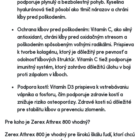
podporuje plynulý a bezbolestný pohyb. Kyselina
hyalurónová tiež pôsobí ako tlmič nárazov a chráni
kĺby pred poškodením.
Ochrana kĺbov pred poškodením: Vitamín C, ako silný
antioxidant, chráni kĺby pred oxidačným stresom a
poškodením spôsobeným voľnými radikálmi. Prispieva
k tvorbe kolagénu, ktorý je dôležitý pre pevnosť a
odolnosť kĺbových štruktúr. Vitamín C tiež podporuje
imunitný systém, ktorý zohráva dôležitú úlohu v boji
proti zápalom v kĺboch.
Podpora kostí: Vitamín D3 prispieva k vstrebávaniu
vápnika a fosforu, čím podporuje zdravie kostí a
znižuje riziko osteoporózy. Zdravé kosti sú dôležité
pre stabilitu kĺbov a prevenciu zlomenín.
Pre koho je Zerex Athrex 800 vhodný?
Zerex Athrex 800 je vhodný pre širokú škálu ľudí, ktorí chcú