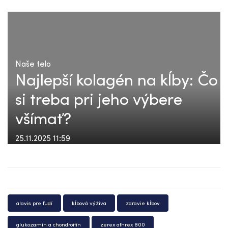
Naše telo
Najlepší kolagén na kĺby: Čo
si treba pri jeho výbere
všímať?
25.11.2025 11:59
alavis pre ľudí
kĺbová výživa
zdravie kĺbov
glukozamín a chondroitín
zerex athrex 800