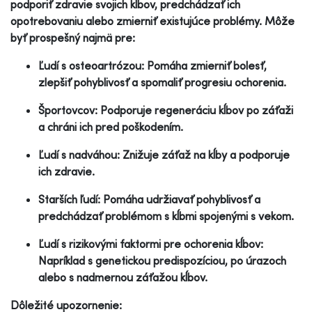
podporiť zdravie svojich kĺbov, predchádzať ich
opotrebovaniu alebo zmierniť existujúce problémy. Môže
byť prospešný najmä pre:
Ľudí s osteoartrózou: Pomáha zmierniť bolesť,
zlepšiť pohyblivosť a spomaliť progresiu ochorenia.
Športovcov: Podporuje regeneráciu kĺbov po záťaži
a chráni ich pred poškodením.
Ľudí s nadváhou: Znižuje záťaž na kĺby a podporuje
ich zdravie.
Starších ľudí: Pomáha udržiavať pohyblivosť a
predchádzať problémom s kĺbmi spojenými s vekom.
Ľudí s rizikovými faktormi pre ochorenia kĺbov:
Napríklad s genetickou predispozíciou, po úrazoch
alebo s nadmernou záťažou kĺbov.
Dôležité upozornenie: