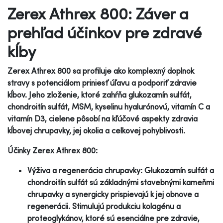
Zerex Athrex 800: Záver a
prehľad účinkov pre zdravé
kĺby
Zerex Athrex 800 sa profiluje ako komplexný doplnok
stravy s potenciálom priniesť úľavu a podporiť zdravie
kĺbov. Jeho zloženie, ktoré zahŕňa glukozamín sulfát,
chondroitín sulfát, MSM, kyselinu hyalurónovú, vitamín C a
vitamín D3, cielene pôsobí na kľúčové aspekty zdravia
kĺbovej chrupavky, jej okolia a celkovej pohyblivosti.
Účinky Zerex Athrex 800:
Výživa a regenerácia chrupavky: Glukozamín sulfát a
chondroitín sulfát sú základnými stavebnými kameňmi
chrupavky a synergicky prispievajú k jej obnove a
regenerácii. Stimulujú produkciu kolagénu a
proteoglykánov, ktoré sú esenciálne pre zdravie,