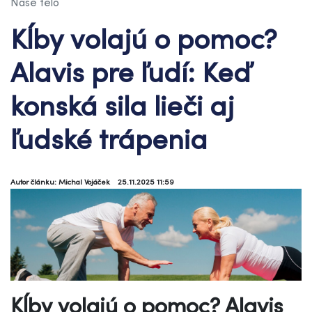
Naše telo
Kĺby volajú o pomoc?
Alavis pre ľudí: Keď
konská sila lieči aj
ľudské trápenia
Autor článku: Michal Vojáček
25.11.2025 11:59
Kĺby volajú o pomoc? Alavis