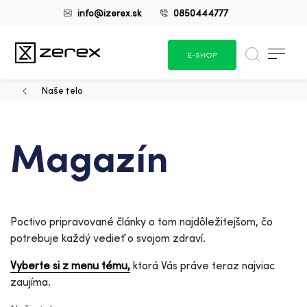
info@izerex.sk
0850444777
E-SHOP
Naše telo
Magazín
Poctivo pripravované články o tom najdôležitejšom, čo
potrebuje každý vedieť o svojom zdraví.
Vyberte si z menu tému,
ktorá Vás práve teraz najviac
zaujíma.