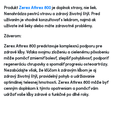
Produkt
Zerex Athrex 800
je doplnok stravy, nie liek.
Nenahrádza pestrú stravu a zdravý životný štýl. Pred
užívaním je vhodné konzultovať s lekárom, najmä ak
užívate iné lieky alebo máte zdravotné problémy.
Záverom:
Zerex Athrex 800 predstavuje komplexnú podporu pre
zdravé kĺby. Vďaka svojmu zloženiu a cielenému pôsobeniu
môže pomôcť zmierniť bolesť, zlepšiť pohyblivosť, podporiť
regeneráciu chrupavky a spomaliť progresiu osteoartrózy.
Nezabúdajte však, že kľúčom k zdravým kĺbom je aj
zdravý životný štýl, pravidelný pohyb a udržiavanie
optimálnej telesnej hmotnosti. Zerex Athrex 800 môže byť
cenným doplnkom k týmto opatreniam a pomôcť vám
udržať vaše kĺby zdravé a funkčné po dlhé roky.