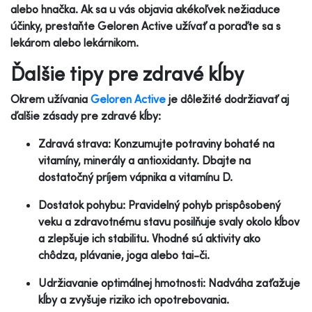
alebo hnačka. Ak sa u vás objavia akékoľvek nežiaduce
účinky, prestaňte Geloren Active užívať a poraďte sa s
lekárom alebo lekárnikom.
Ďalšie tipy pre zdravé kĺby
Okrem užívania
Geloren Active
je dôležité dodržiavať aj
ďalšie zásady pre zdravé kĺby:
Zdravá strava: Konzumujte potraviny bohaté na
vitamíny, minerály a antioxidanty. Dbajte na
dostatočný príjem vápnika a vitamínu D.
Dostatok pohybu: Pravidelný pohyb prispôsobený
veku a zdravotnému stavu posilňuje svaly okolo kĺbov
a zlepšuje ich stabilitu. Vhodné sú aktivity ako
chôdza, plávanie, joga alebo tai-či.
Udržiavanie optimálnej hmotnosti: Nadváha zaťažuje
kĺby a zvyšuje riziko ich opotrebovania.