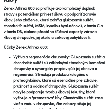
Zerex Athrex 800 sa profiluje ako komplexný doplnok
stravy s potenciálom priniesť úľavu a podporiť zdravie
kĺbov. Jeho zloženie, ktoré zahŕňa glukozamín sulfát,
chondroitín sulfát, MSM, kyselinu hyalurónovú, vitamín C a
vitamín D3, cielene pôsobí na kľúčové aspekty zdravia
kĺbovej chrupavky, jej okolia a celkovej pohyblivosti.
Účinky Zerex Athrex 800:
Výživa a regenerácia chrupavky: Glukozamín sulfát a
chondroitín sulfát sú základnými stavebnými kameňmi
chrupavky a synergicky prispievajú k jej obnove a
regenerácii. Stimulujú produkciu kolagénu a
proteoglykánov, ktoré sú esenciálne pre zdravie,
pružnosť a odolnosť chrupavky. Glukozamín sulfát
navyše podporuje tvorbu kĺbovej tekutiny, ktorá
vyživuje a "premazáva" kĺby. Chondroitín sulfát zase
viaže vodu v chrupavke, čím zabezpečuje jej