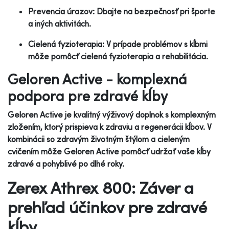
Prevencia úrazov: Dbajte na bezpečnosť pri športe
a iných aktivitách.
Cielená fyzioterapia: V prípade problémov s kĺbmi
môže pomôcť cielená fyzioterapia a rehabilitácia.
Geloren Active - komplexná
podpora pre zdravé kĺby
Geloren Active je kvalitný výživový doplnok s komplexným
zložením, ktorý prispieva k zdraviu a regenerácii kĺbov. V
kombinácii so zdravým životným štýlom a cieleným
cvičením môže Geloren Active pomôcť udržať vaše kĺby
zdravé a pohyblivé po dlhé roky.
Zerex Athrex 800: Záver a
prehľad účinkov pre zdravé
kĺby