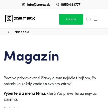
info@izerex.sk
0850444777
E-SHOP
Naše telo
Magazín
Poctivo pripravované články o tom najdôležitejšom, čo
potrebuje každý vedieť o svojom zdraví.
Vyberte si z menu tému,
ktorá Vás práve teraz najviac
zaujíma.