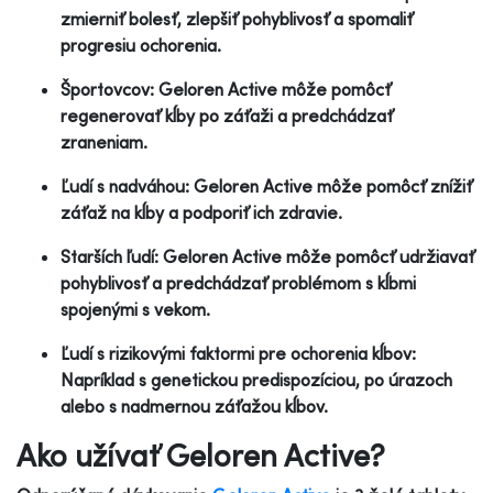
zmierniť bolesť, zlepšiť pohyblivosť a spomaliť
progresiu ochorenia.
Športovcov: Geloren Active môže pomôcť
regenerovať kĺby po záťaži a predchádzať
zraneniam.
Ľudí s nadváhou: Geloren Active môže pomôcť znížiť
záťaž na kĺby a podporiť ich zdravie.
Starších ľudí: Geloren Active môže pomôcť udržiavať
pohyblivosť a predchádzať problémom s kĺbmi
spojenými s vekom.
Ľudí s rizikovými faktormi pre ochorenia kĺbov:
Napríklad s genetickou predispozíciou, po úrazoch
alebo s nadmernou záťažou kĺbov.
Ako užívať Geloren Active?