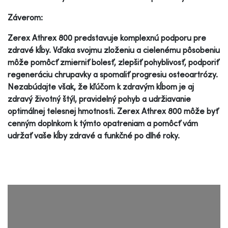
Záverom:
Zerex Athrex 800 predstavuje komplexnú podporu pre
zdravé kĺby. Vďaka svojmu zloženiu a cielenému pôsobeniu
môže pomôcť zmierniť bolesť, zlepšiť pohyblivosť, podporiť
regeneráciu chrupavky a spomaliť progresiu osteoartrózy.
Nezabúdajte však, že kľúčom k zdravým kĺbom je aj
zdravý životný štýl, pravidelný pohyb a udržiavanie
optimálnej telesnej hmotnosti. Zerex Athrex 800 môže byť
cenným doplnkom k týmto opatreniam a pomôcť vám
udržať vaše kĺby zdravé a funkčné po dlhé roky.