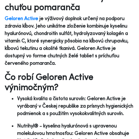
chuťou pomaranča
Geloren Active
je výživový doplnok určený na podporu
zdravia kĺbov. Jeho unikátne zloženie kombinuje kyselinu
hyalurónovú, chondroitín sulfát, hydrolyzovaný kolagén a
vitamín C, ktoré synergicky pôsobia na kĺbovú chrupavku,
kĺbovú tekutinu a okolité tkanivá. Geloren Active je
dostupný vo forme chutných želé tabliet s príchuťou
červeného pomaranča.
Čo robí Geloren Active
výnimočným?
Vysoká kvalita a čistota surovín: Geloren Active je
vyrábaný v Českej republike za prísnych hygienických
podmienok a s použitím vysokokvalitných surovín.
Nutrihyl® - kyselina hyalurónová s upravenou
molekulovou hmotnosťou: Geloren Active obsahuje