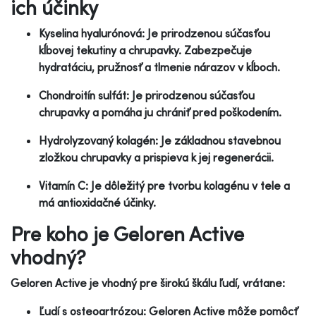
ich účinky
Kyselina hyalurónová: Je prirodzenou súčasťou
kĺbovej tekutiny a chrupavky. Zabezpečuje
hydratáciu, pružnosť a tlmenie nárazov v kĺboch.
Chondroitín sulfát: Je prirodzenou súčasťou
chrupavky a pomáha ju chrániť pred poškodením.
Hydrolyzovaný kolagén: Je základnou stavebnou
zložkou chrupavky a prispieva k jej regenerácii.
Vitamín C: Je dôležitý pre tvorbu kolagénu v tele a
má antioxidačné účinky.
Pre koho je Geloren Active
vhodný?
Geloren Active je vhodný pre širokú škálu ľudí, vrátane:
Ľudí s osteoartrózou: Geloren Active môže pomôcť