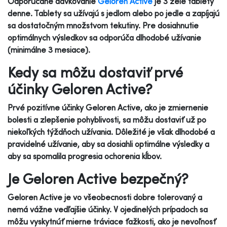
Odporúčané dávkovanie
Geloren Active
je 3 želé tablety
denne. Tablety sa užívajú s jedlom alebo po jedle a zapíjajú
sa dostatočným množstvom tekutiny. Pre dosiahnutie
optimálnych výsledkov sa odporúča dlhodobé užívanie
(minimálne 3 mesiace).
Kedy sa môžu dostaviť prvé
účinky Geloren Active?
Prvé pozitívne účinky Geloren Active, ako je zmiernenie
bolesti a zlepšenie pohyblivosti, sa môžu dostaviť už po
niekoľkých týždňoch užívania. Dôležité je však dlhodobé a
pravidelné užívanie, aby sa dosiahli optimálne výsledky a
aby sa spomalila progresia ochorenia kĺbov.
Je Geloren Active bezpečný?
Geloren Active je vo všeobecnosti dobre tolerovaný a
nemá vážne vedľajšie účinky. V ojedinelých prípadoch sa
môžu vyskytnúť mierne tráviace ťažkosti, ako je nevoľnosť