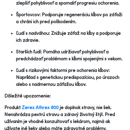
zlepšiť pohyblivosť a spomaliť progresiu ochorenia.
Športovcov: Podporuje regeneráciu kĺbov po záťaži
a chráni ich pred poškodením.
Ľudí s nadváhou: Znižuje záťaž na kĺby a podporuje
ich zdravie.
Starších ľudí: Pomáha udržiavať pohyblivosť a
predchádzať problémom s kĺbmi spojenými s vekom.
Ľudí s rizikovými faktormi pre ochorenia kĺbov:
Napríklad s genetickou predispozíciou, po úrazoch
alebo s nadmernou záťažou kĺbov.
Dôležité upozornenie:
Produkt
Zerex Athrex 800
je doplnok stravy, nie liek.
Nenahrádza pestrú stravu a zdravý životný štýl. Pred
užívaním je vhodné konzultovať s lekárom, najmä ak
užívate iné lieky alebo máte zdravotné problémy.