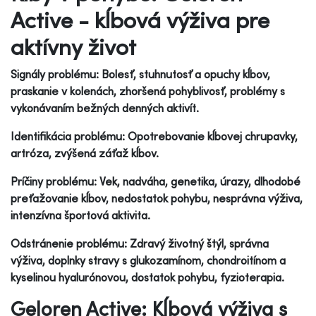
Active - kĺbová výživa pre
aktívny život
Signály problému: Bolesť, stuhnutosť a opuchy kĺbov,
praskanie v kolenách, zhoršená pohyblivosť, problémy s
vykonávaním bežných denných aktivít.
Identifikácia problému: Opotrebovanie kĺbovej chrupavky,
artróza, zvýšená záťaž kĺbov.
Príčiny problému: Vek, nadváha, genetika, úrazy, dlhodobé
preťažovanie kĺbov, nedostatok pohybu, nesprávna výživa,
intenzívna športová aktivita.
Odstránenie problému: Zdravý životný štýl, správna
výživa, doplnky stravy s glukozamínom, chondroitínom a
kyselinou hyalurónovou, dostatok pohybu, fyzioterapia.
Geloren Active: Kĺbová výživa s