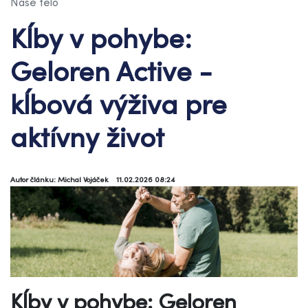
Naše telo
Kĺby v pohybe:
Geloren Active -
kĺbová výživa pre
aktívny život
Autor článku: Michal Vojáček
11.02.2026 08:24
Kĺby v pohybe: Geloren