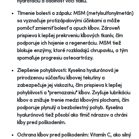
hydratáciu a odolnosť voči tlaku.
Tlmenie bolesti a zápalu: MSM (metylsulfonylmetán)
sa vyznačuje protizápalovými účinkami a môže
pomôcť zmierniť bolesť a opuch kĺbov. Zároveň
prispieva k lepšej prekrveniu kĺbových tkanív, čím
podporuje ich hojenie a regeneráciu. MSM tiež
blokuje enzýmy, ktoré rozkladajú chrupavku, a tým
spomaľuje progresiu osteoartrózy.
Zlepšenie pohyblivosti: Kyselina hyalurónová je
prirodzenou súčasťou kĺbovej tekutiny a
zabezpečuje jej viskozitu, čím prispieva k lepšej
pohyblivosti a "premazaniu" kĺbov. Zvyšuje lubrikáciu
kĺbov a znižuje trenie medzi kĺbovými plochami, čím
podporuje plynulý a bezbolestný pohyb. Kyselina
hyalurónová tiež pôsobí ako tlmič nárazov a chráni
kĺby pred poškodením.
Ochrana kĺbov pred poškodením: Vitamín C, ako silný