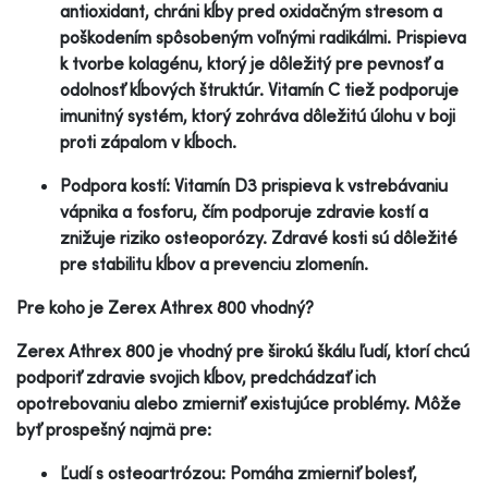
antioxidant, chráni kĺby pred oxidačným stresom a
poškodením spôsobeným voľnými radikálmi. Prispieva
k tvorbe kolagénu, ktorý je dôležitý pre pevnosť a
odolnosť kĺbových štruktúr. Vitamín C tiež podporuje
imunitný systém, ktorý zohráva dôležitú úlohu v boji
proti zápalom v kĺboch.
Podpora kostí: Vitamín D3 prispieva k vstrebávaniu
vápnika a fosforu, čím podporuje zdravie kostí a
znižuje riziko osteoporózy. Zdravé kosti sú dôležité
pre stabilitu kĺbov a prevenciu zlomenín.
Pre koho je Zerex Athrex 800 vhodný?
Zerex Athrex 800 je vhodný pre širokú škálu ľudí, ktorí chcú
podporiť zdravie svojich kĺbov, predchádzať ich
opotrebovaniu alebo zmierniť existujúce problémy. Môže
byť prospešný najmä pre:
Ľudí s osteoartrózou: Pomáha zmierniť bolesť,