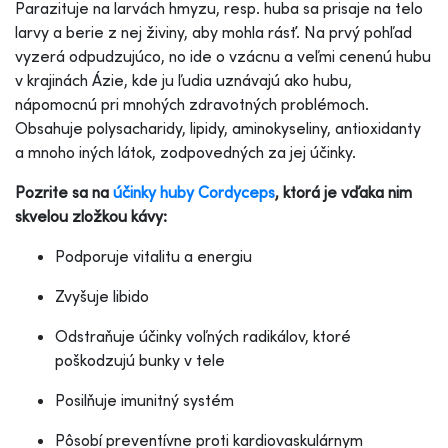
Parazituje na larvách hmyzu, resp. huba sa prisaje na telo
larvy a berie z nej živiny, aby mohla rásť. Na prvý pohľad
vyzerá odpudzujúco, no ide o vzácnu a veľmi cenenú hubu
v krajinách Ázie, kde ju ľudia uznávajú ako hubu,
nápomocnú pri mnohých zdravotných problémoch.
Obsahuje polysacharidy, lipidy, aminokyseliny, antioxidanty
a mnoho iných látok, zodpovedných za jej účinky.
Pozrite sa na
účinky huby Cordyceps
, ktorá je vďaka nim
skvelou zložkou kávy:
Podporuje vitalitu a energiu
Zvyšuje libido
Odstraňuje účinky voľných radikálov, ktoré
poškodzujú bunky v tele
Posilňuje imunitný systém
Pôsobí preventívne proti kardiovaskulárnym