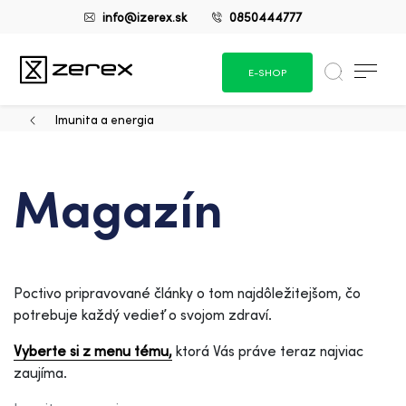
info@izerex.sk
0850444777
E-SHOP
Imunita a energia
Magazín
Poctivo pripravované články o tom najdôležitejšom, čo
potrebuje každý vedieť o svojom zdraví.
Vyberte si z menu tému,
ktorá Vás práve teraz najviac
zaujíma.