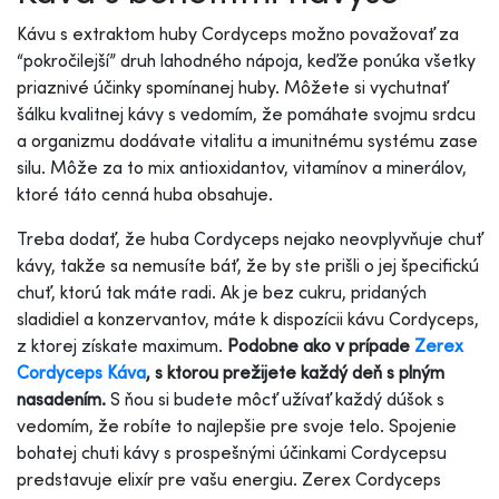
Kávu s extraktom huby Cordyceps možno považovať za
“pokročilejší” druh lahodného nápoja, keďže ponúka všetky
priaznivé účinky spomínanej huby. Môžete si vychutnať
šálku kvalitnej kávy s vedomím, že pomáhate svojmu srdcu
a organizmu dodávate vitalitu a imunitnému systému zase
silu. Môže za to mix antioxidantov, vitamínov a minerálov,
ktoré táto cenná huba obsahuje.
Treba dodať, že huba Cordyceps nejako neovplyvňuje chuť
kávy, takže sa nemusíte báť, že by ste prišli o jej špecifickú
chuť, ktorú tak máte radi. Ak je bez cukru, pridaných
sladidiel a konzervantov, máte k dispozícii kávu Cordyceps,
z ktorej získate maximum.
Podobne ako v prípade
Zerex
Cordyceps Káva
, s ktorou prežijete každý deň s plným
nasadením.
S ňou si budete môcť užívať každý dúšok s
vedomím, že robíte to najlepšie pre svoje telo. Spojenie
bohatej chuti kávy s prospešnými účinkami Cordycepsu
predstavuje elixír pre vašu energiu. Zerex Cordyceps