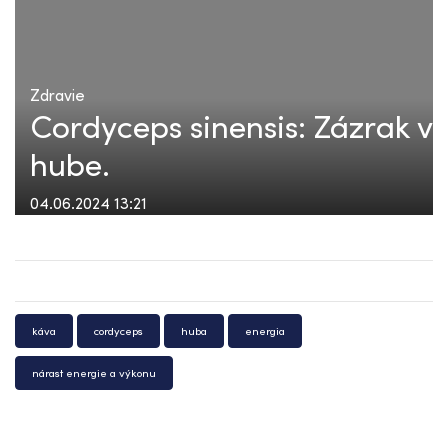
Zdravie
Cordyceps sinensis: Zázrak v
hube.
04.06.2024 13:21
káva
cordyceps
huba
energia
nárast energie a výkonu