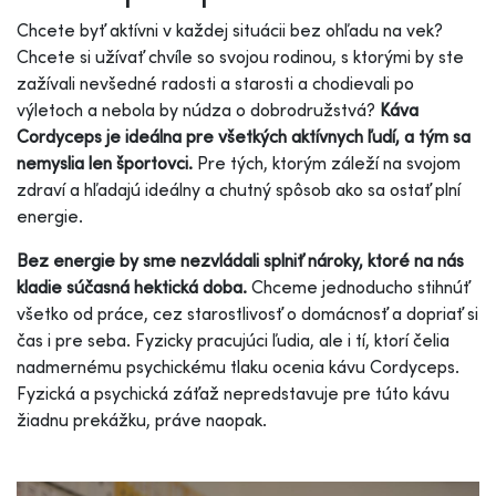
Chcete byť aktívni v každej situácii bez ohľadu na vek?
Chcete si užívať chvíle so svojou rodinou, s ktorými by ste
zažívali nevšedné radosti a starosti a chodievali po
výletoch a nebola by núdza o dobrodružstvá?
Káva
Cordyceps je ideálna pre všetkých aktívnych ľudí, a tým sa
nemyslia len športovci.
Pre tých, ktorým záleží na svojom
zdraví a hľadajú ideálny a chutný spôsob ako sa ostať plní
energie.
Bez energie by sme nezvládali splniť nároky, ktoré na nás
kladie súčasná hektická doba.
Chceme jednoducho stihnúť
všetko od práce, cez starostlivosť o domácnosť a dopriať si
čas i pre seba. Fyzicky pracujúci ľudia, ale i tí, ktorí čelia
nadmernému psychickému tlaku ocenia kávu Cordyceps.
Fyzická a psychická záťaž nepredstavuje pre túto kávu
žiadnu prekážku, práve naopak.