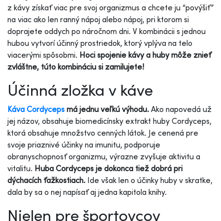
z kávy získať viac pre svoj organizmus a chcete ju “povýšiť”
na viac ako len ranný nápoj alebo nápoj, pri ktorom si
doprajete oddych po náročnom dni. V kombinácii s jednou
hubou vytvorí účinný prostriedok, ktorý vplýva na telo
viacerými spôsobmi.
Hoci spojenie kávy a huby môže znieť
zvláštne, túto kombináciu si zamilujete!
Účinná zložka v káve
Káva Cordyceps
má jednu veľkú výhodu.
Ako napovedá už
jej názov, obsahuje biomedicínsky extrakt huby Cordyceps,
ktorá obsahuje množstvo cenných látok. Je cenená pre
svoje priaznivé účinky na imunitu, podporuje
obranyschopnosť organizmu, výrazne zvyšuje aktivitu a
vitalitu.
Huba Cordyceps je dokonca tiež dobrá pri
dýchacích ťažkostiach.
Ide však len o účinky huby v skratke,
dala by sa o nej napísať aj jedna kapitola knihy.
Nielen pre športovcov