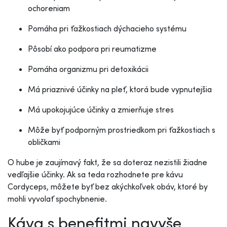
ochoreniam
Pomáha pri ťažkostiach dýchacieho systému
Pôsobí ako podpora pri reumatizme
Pomáha organizmu pri detoxikácii
Má priaznivé účinky na pleť, ktorá bude vypnutejšia
Má upokojujúce účinky a zmierňuje stres
Môže byť podporným prostriedkom pri ťažkostiach s
obličkami
O hube je zaujímavý fakt, že sa doteraz nezistili žiadne
vedľajšie účinky. Ak sa teda rozhodnete pre kávu
Cordyceps, môžete byť bez akýchkoľvek obáv, ktoré by
mohli vyvolať spochybnenie.
Káva s benefitmi navyše