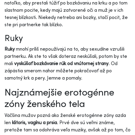
natoľko, aby prestali túžiť po bozkávaniu na krku a po tom
slastnom pocite, kedy majú zatvorené oči a muž je v ich
tesnej blízkosti. Niekedy netreba ani bozky, stačí pocit, že
ste pri partnerke tak blízko.
Ruky
Ruky
mnohí príliš nepoužívajú na to, aby sexuálne vzrušili
partnerku. Ak ste to však doteraz neskúšali, potom by ste
mali
vyskúšať bozkávanie rúk od vnútornej strany
. Od
zápästia smerom nahor môžete pokračovať až po
samotný krk a pery. Jemne a pomaly.
Najznámejšie erotogénne
zóny ženského tela
Väčšina mužov pozná ako ženské erotogénne zóny azda
len
klitoris, vagínu a prsia
. Prvé dve sú veľmi známe,
pretože tam sa odohráva veľa muziky, avšak až po tom, čo