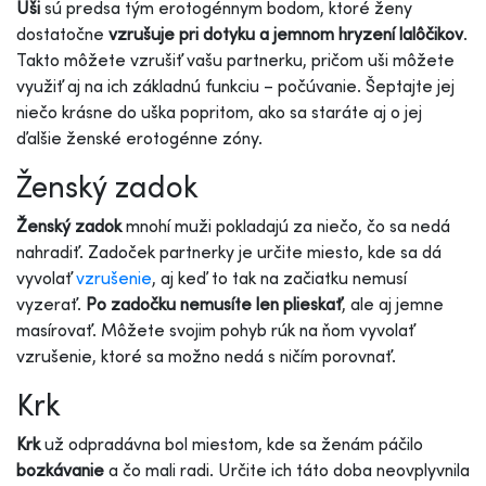
Uši
sú predsa tým erotogénnym bodom, ktoré ženy
dostatočne
vzrušuje pri dotyku a jemnom hryzení lalôčikov
.
Takto môžete vzrušiť vašu partnerku, pričom uši môžete
využiť aj na ich základnú funkciu – počúvanie. Šeptajte jej
niečo krásne do uška popritom, ako sa staráte aj o jej
ďalšie ženské erotogénne zóny.
Ženský zadok
Ženský zadok
mnohí muži pokladajú za niečo, čo sa nedá
nahradiť. Zadoček partnerky je určite miesto, kde sa dá
vyvolať
vzrušenie
, aj keď to tak na začiatku nemusí
vyzerať.
Po zadočku nemusíte len plieskať
, ale aj jemne
masírovať. Môžete svojim pohyb rúk na ňom vyvolať
vzrušenie, ktoré sa možno nedá s ničím porovnať.
Krk
Krk
už odpradávna bol miestom, kde sa ženám páčilo
bozkávanie
a čo mali radi. Určite ich táto doba neovplyvnila