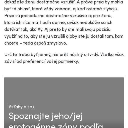
dokážete ženu dostatočne vzrušiť. A práve prsia by mohla
byť tá oblasť, ktorá vždy zaberie, aj keď ostatné zlyhajú.
Prsia sú jednoducho dostatočne vzrušivé aj pre ženu,
ktorá ich síce má hodín denne, avšak nedokáže sa ich
dotýkať tak, ako Vy. Aj preto by ste mali svoju pozíciu
využiť na to, aby ste ju vzrušili a aby ste ju dostali tam, kam
chcete - teda aspoň zmyslovo.
Určite treba byť jemný, nie príliš násilný a tvrdý. Všetko však
závisí od preferencií vašej partnerky.
Vzťahy a sex
Spoznajte jeho/jej
erotogénne zóny podľa