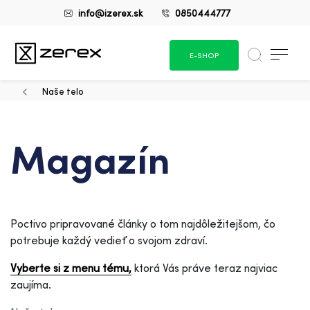
info@izerex.sk
0850444777
E-SHOP
Naše telo
Magazín
Poctivo pripravované články o tom najdôležitejšom, čo
potrebuje každý vedieť o svojom zdraví.
Vyberte si z menu tému,
ktorá Vás práve teraz najviac
zaujíma.