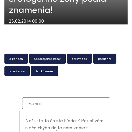
znamenia!
23.02.2014 00:00
o ženách
uspokojenie ženy
orálny sex
predohra
vzrušenie
bozkávanie