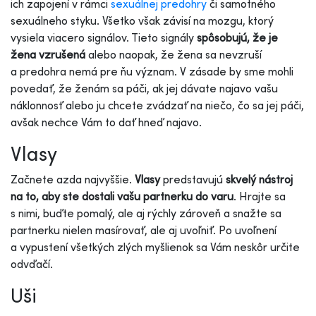
ich zapojení v rámci
sexuálnej predohry
či samotného
sexuálneho styku. Všetko však závisí na mozgu, ktorý
vysiela viacero signálov. Tieto signály
spôsobujú, že je
žena vzrušená
alebo naopak, že žena sa nevzruší
a predohra nemá pre ňu význam. V zásade by sme mohli
povedať, že ženám sa páči, ak jej dávate najavo vašu
náklonnosť alebo ju chcete zvádzať na niečo, čo sa jej páči,
avšak nechce Vám to dať hneď najavo.
Vlasy
Začnete azda najvyššie.
Vlasy
predstavujú
skvelý nástroj
na to, aby ste dostali vašu partnerku do varu
. Hrajte sa
s nimi, buďte pomalý, ale aj rýchly zároveň a snažte sa
partnerku nielen masírovať, ale aj uvoľniť. Po uvoľnení
a vypustení všetkých zlých myšlienok sa Vám neskôr určite
odvďačí.
Uši