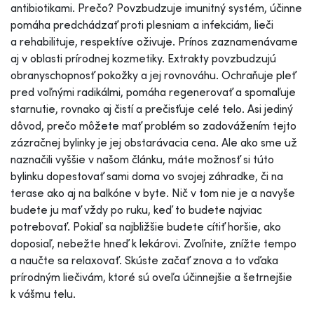
antibiotikami. Prečo? Povzbudzuje imunitný systém, účinne
pomáha predchádzať proti plesniam a infekciám, lieči
a rehabilituje, respektíve oživuje. Prínos zaznamenávame
aj v oblasti prírodnej kozmetiky. Extrakty povzbudzujú
obranyschopnosť pokožky a jej rovnováhu. Ochraňuje pleť
pred voľnými radikálmi, pomáha regenerovať a spomaľuje
starnutie, rovnako aj čistí a prečisťuje celé telo. Asi jediný
dôvod, prečo môžete mať problém so zadovážením tejto
zázračnej bylinky je jej obstarávacia cena. Ale ako sme už
naznačili vyššie v našom článku, máte možnosť si túto
bylinku dopestovať sami doma vo svojej záhradke, či na
terase ako aj na balkóne v byte. Nič v tom nie je a navyše
budete ju mať vždy po ruku, keď to budete najviac
potrebovať. Pokiaľ sa najbližšie budete cítiť horšie, ako
doposiaľ, nebežte hneď k lekárovi. Zvoľnite, znížte tempo
a naučte sa relaxovať. Skúste začať znova a to vďaka
prírodným liečivám, ktoré sú oveľa účinnejšie a šetrnejšie
k vášmu telu.