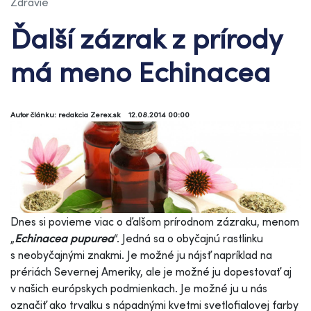
Zdravie
Ďalší zázrak z prírody
má meno Echinacea
Autor článku: redakcia Zerex.sk
12.08.2014 00:00
Dnes si povieme viac o ďalšom prírodnom zázraku, menom
„
Echinacea pupurea
“. Jedná sa o obyčajnú rastlinku
s neobyčajnými znakmi. Je možné ju nájsť napríklad na
prériách Severnej Ameriky, ale je možné ju dopestovať aj
v našich európskych podmienkach. Je možné ju u nás
označiť ako trvalku s nápadnými kvetmi svetlofialovej farby