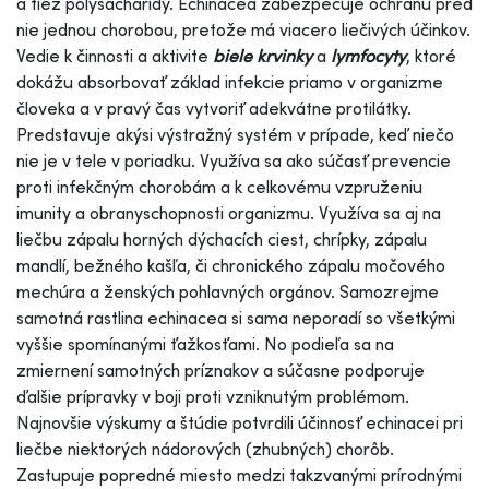
a tiež polysacharidy. Echinacea zabezpečuje ochranu pred
nie jednou chorobou, pretože má viacero liečivých účinkov.
Vedie k činnosti a aktivite
biele krvinky
a
lymfocyty
, ktoré
dokážu absorbovať základ infekcie priamo v organizme
človeka a v pravý čas vytvoriť adekvátne protilátky.
Predstavuje akýsi výstražný systém v prípade, keď niečo
nie je v tele v poriadku. Využíva sa ako súčasť prevencie
proti infekčným chorobám a k celkovému vzpruženiu
imunity a obranyschopnosti organizmu. Využíva sa aj na
liečbu zápalu horných dýchacích ciest, chrípky, zápalu
mandlí, bežného kašľa, či chronického zápalu močového
mechúra a ženských pohlavných orgánov. Samozrejme
samotná rastlina echinacea si sama neporadí so všetkými
vyššie spomínanými ťažkosťami. No podieľa sa na
zmiernení samotných príznakov a súčasne podporuje
ďalšie prípravky v boji proti vzniknutým problémom.
Najnovšie výskumy a štúdie potvrdili účinnosť echinacei pri
liečbe niektorých nádorových (zhubných) chorôb.
Zastupuje popredné miesto medzi takzvanými prírodnými