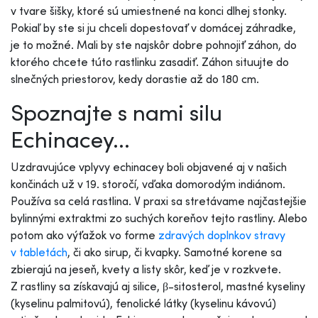
v tvare šišky, ktoré sú umiestnené na konci dlhej stonky.
Pokiaľ by ste si ju chceli dopestovať v domácej záhradke,
je to možné. Mali by ste najskôr dobre pohnojiť záhon, do
ktorého chcete túto rastlinku zasadiť. Záhon situujte do
slnečných priestorov, kedy dorastie až do 180 cm.
Spoznajte s nami silu
Echinacey...
Uzdravujúce vplyvy echinacey boli objavené aj v našich
končinách už v 19. storočí, vďaka domorodým indiánom.
Používa sa celá rastlina. V praxi sa stretávame najčastejšie
bylinnými extraktmi zo suchých koreňov tejto rastliny. Alebo
potom ako výťažok vo forme
zdravých doplnkov stravy
v tabletách
, či ako sirup, či kvapky. Samotné korene sa
zbierajú na jeseň, kvety a listy skôr, keď je v rozkvete.
Z rastliny sa získavajú aj silice, β-sitosterol, mastné kyseliny
(kyselinu palmitovú), fenolické látky (kyselinu kávovú)