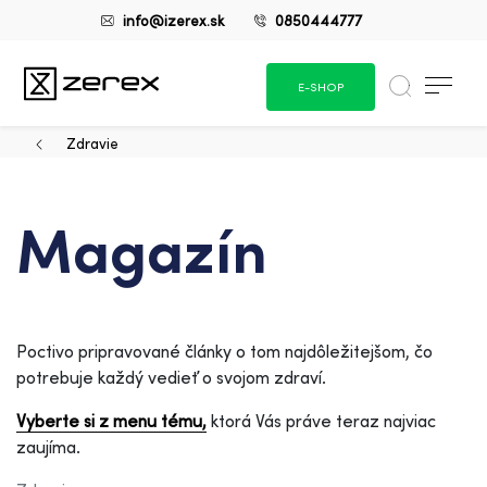
info@izerex.sk
0850444777
E-SHOP
Zdravie
Magazín
Poctivo pripravované články o tom najdôležitejšom, čo
potrebuje každý vedieť o svojom zdraví.
Vyberte si z menu tému,
ktorá Vás práve teraz najviac
zaujíma.