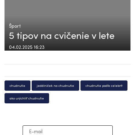
Šport
5 tipov na cvičenie v lete
04.02.2025 16:23
chudnutie
jedálniček na chudnutie
chudnutie podľa celebrít
ako urýchliť chudnutie