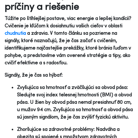
príčiny a riešenie
Túžite po štíhlejšej postave, viac energie a lepšej kondícii?
Cvičenie je kľúčom k dosiahnutiu vašich cieľov v oblasti
chudnutia
a zdravia. V tomto článku sa pozrieme na
signály, ktoré naznačujú, že je čas začať s cvičením,
identifikujeme najčastejšie prekážky, ktoré bránia ľuďom v
pohybe, a predstavíme vám overené stratégie a tipy, ako
cvičiť efektívne a s radosťou.
Signály, že je čas sa hýbať:
Zvyšujúca sa hmotnosť a zväčšujúci sa obvod pása:
Sledujte svoj index telesnej hmotnosti (BMI) a obvod
pása. U žien by obvod pása nemal presiahnuť 80 cm,
u mužov 94 cm. Zvyšujúca sa hmotnosť a obvod pása
sú jasným signálom, že je čas zvýšiť fyzickú aktivitu.
Zhoršujúce sa zdravotné problémy: Nadváha a
obezita sú spojené s množstvom zdravotných