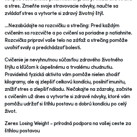
a stres. Zmeňte svoje stravovacie návyky, naučte sa
zvládať stres a vytvorte si zdravý životný štýl.
...Nezabúdajte na rozcvičku a strečing: Pred každým
cvičením sa rozcvičte a po cvičení sa poriadne p natiahnite.
Rozcvička pripraví vaše telo na záťaž a strečing pomôže
uvoľniť svaly a predchádzať bolesti.
Cvičenie je nevyhnutnou súčasťou zdravého životného
štýlu a kľúčom k úspešnému a trvalému chudnutiu.
Pravidelná fyzická aktivita vám pomôže nielen zhodiť
kilogramy, ale aj zlepšiť celkovú kondíciu, posilniť imunitu,
znížiť stres a zlepšiť náladu. Nečakajte na zázraky, začnite
s cvičením už dnes a vytvorte si zdravé návyky, ktoré vám
pomôžu udržať si štíhlu postavu a dobrú kondíciu po celý
život.
Zerex Losing Weight - prírodná podpora na vašej ceste za
štíhlou postavou