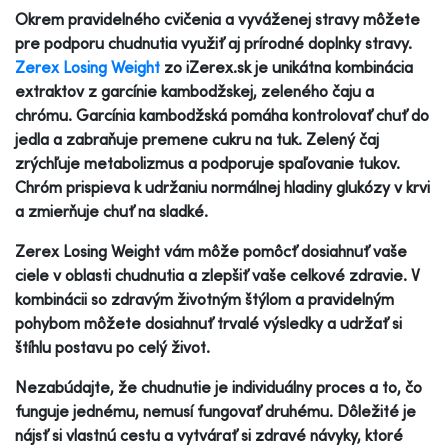
Okrem pravidelného cvičenia a vyváženej stravy môžete
pre podporu chudnutia využiť aj prírodné doplnky stravy.
Zerex Losing Weight
zo iZerex.sk je unikátna kombinácia
extraktov z garcínie kambodžskej, zeleného čaju a
chrómu. Garcínia kambodžská pomáha kontrolovať chuť do
jedla a zabraňuje premene cukru na tuk. Zelený čaj
zrýchľuje metabolizmus a podporuje spaľovanie tukov.
Chróm prispieva k udržaniu normálnej hladiny glukózy v krvi
a zmierňuje chuť na sladké.
Zerex Losing Weight vám môže pomôcť dosiahnuť vaše
ciele v oblasti chudnutia a zlepšiť vaše celkové zdravie. V
kombinácii so zdravým životným štýlom a pravidelným
pohybom môžete dosiahnuť trvalé výsledky a udržať si
štíhlu postavu po celý život.
Nezabúdajte, že chudnutie je individuálny proces a to, čo
funguje jednému, nemusí fungovať druhému. Dôležité je
nájsť si vlastnú cestu a vytvárať si zdravé návyky, ktoré