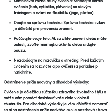
Kombinovať rôzne druhy cvičenia: Striedajte kardio
cvičenia (beh, cyklistika, plávanie) so silovým
tréningom a cvikmi na flexibilitu (jóga, pilates).
Dbajte na správnu techniku: Správna technika cvikov
je dôležitá pre prevenciu zranení.
Počúvajte svoje telo: Ak sa cítite unavení alebo máte
bolesti, zvoľte miernejšiu aktivitu alebo si dajte
pauzu.
Nezabúdajte na rozcvičku a strečing: Pred každým
cvičením sa rozcvičte a po cvičení sa poriadne p
natiahnite.
Odstránenie príčin nadváhy a dlhodobé výsledky:
Cvičenie je dôležitou súčasťou zdravého životného štýlu a
môže vám pomôcť dosiahnuť vaše ciele v oblasti
chudnutia. Pre dlhodobé výsledky je však dôležité zamerať
sa aj na odstránenie príčin nadváhy, ako je nezdravá strava