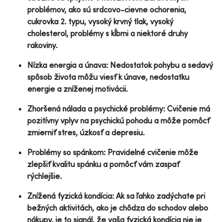
problémov, ako sú srdcovo-cievne ochorenia,
cukrovka 2. typu, vysoký krvný tlak, vysoký
cholesterol, problémy s kĺbmi a niektoré druhy
rakoviny.
Nízka energia a únava: Nedostatok pohybu a sedavý
spôsob života môžu viesť k únave, nedostatku
energie a zníženej motivácii.
Zhoršená nálada a psychické problémy: Cvičenie má
pozitívny vplyv na psychickú pohodu a môže pomôcť
zmierniť stres, úzkosť a depresiu.
Problémy so spánkom: Pravidelné cvičenie môže
zlepšiť kvalitu spánku a pomôcť vám zaspať
rýchlejšie.
Znížená fyzická kondícia: Ak sa ľahko zadýchate pri
bežných aktivitách, ako je chôdza do schodov alebo
nákupy, je to signál, že vaša fyzická kondícia nie je