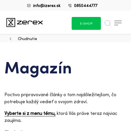
info@izerex.sk
0850444777
E-SHOP
Chudnutie
Magazín
Poctivo pripravované články o tom najdôležitejšom, čo
potrebuje každý vedieť o svojom zdraví.
Vyberte si z menu tému,
ktorá Vás práve teraz najviac
zaujíma.