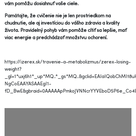
vám pomôžu dosiahnuť vaše ciele.
Pamätajte, že cvičenie nie je len prostriedkom na
chudnutie, ale aj investíciou do vášho zdravia a kvality
života. Pravidelný pohyb vám pomôže cítiť sa lepšie, mať
viac energie a predchádzať množstvu ochorení.
https://izerex.sk/travenie-a-metabolizmus/zerex-losing-
weight?
_gl=1*uxj6h1*_up*MQ..*_gs*MQ..&gclid=EAIaIQobChMIt
NgCoEAAYASAAEgI1-
fD_BwE&gbraid=0AAAAApPmkoJVNNcrYYVEboD5P6e_Co4