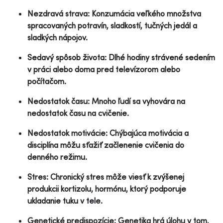
Nezdravá strava: Konzumácia veľkého množstva
spracovaných potravín, sladkostí, tučných jedál a
sladkých nápojov.
Sedavý spôsob života: Dlhé hodiny strávené sedením
v práci alebo doma pred televízorom alebo
počítačom.
Nedostatok času: Mnoho ľudí sa vyhovára na
nedostatok času na cvičenie.
Nedostatok motivácie: Chýbajúca motivácia a
disciplína môžu sťažiť začlenenie cvičenia do
denného režimu.
Stres: Chronický stres môže viesť k zvýšenej
produkcii kortizolu, hormónu, ktorý podporuje
ukladanie tuku v tele.
Genetické predispozície: Genetika hrá úlohu v tom,