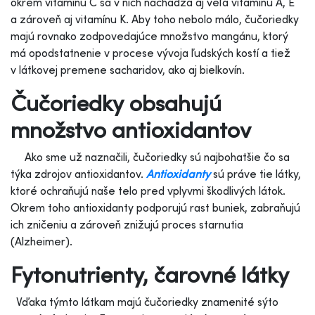
okrem vitamínu C sa v nich nachádza aj veľa vitamínu A, E
a zároveň aj vitamínu K. Aby toho nebolo málo, čučoriedky
majú rovnako zodpovedajúce množstvo mangánu, ktorý
má opodstatnenie v procese vývoja ľudských kostí a tiež
v látkovej premene sacharidov, ako aj bielkovín.
Čučoriedky obsahujú
množstvo antioxidantov
Ako sme už naznačili, čučoriedky sú najbohatšie čo sa
týka zdrojov antioxidantov.
Antioxidanty
sú práve tie látky,
ktoré ochraňujú naše telo pred vplyvmi škodlivých látok.
Okrem toho antioxidanty podporujú rast buniek, zabraňujú
ich zničeniu a zároveň znižujú proces starnutia
(Alzheimer).
Fytonutrienty, čarovné látky
Vďaka týmto látkam majú čučoriedky znamenité sýto