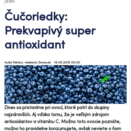
Jedlo
Čučoriedky:
Prekvapivý super
antioxidant
Autor článku: redakcia Zerex.sk
19.05.2015 00:00
Dnes sa pristavíme pri ovocí, ktoré patrí do skupiny
najzdravších. Aj vďaka tomu, že je veľkým zdrojom
antioxidantov a vitamínu C. Možno toto ovocie poznáte,
možno ho pravidelne konzumujete, avšak neviete o ňom