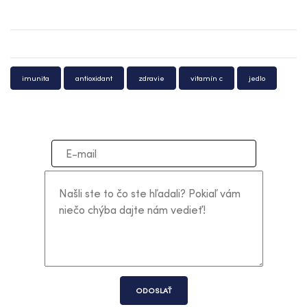
imunita
antioxidant
zdravie
vitamín c
jedlo
ODOSLAŤ