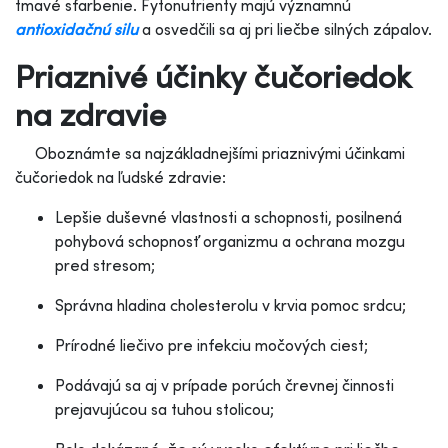
tmavé sfarbenie. Fytonutrienty majú významnú
antioxidačnú silu
a osvedčili sa aj pri liečbe silných zápalov.
Priaznivé účinky čučoriedok
na zdravie
Oboznámte sa najzákladnejšími priaznivými účinkami
čučoriedok na ľudské zdravie:
Lepšie duševné vlastnosti a schopnosti, posilnená
pohybová schopnosť organizmu a ochrana mozgu
pred stresom;
Správna hladina cholesterolu v krvi
a pomoc srdcu;
Prírodné liečivo pre infekciu močových ciest;
Podávajú sa aj v prípade porúch črevnej činnosti
prejavujúcou sa tuhou stolicou;