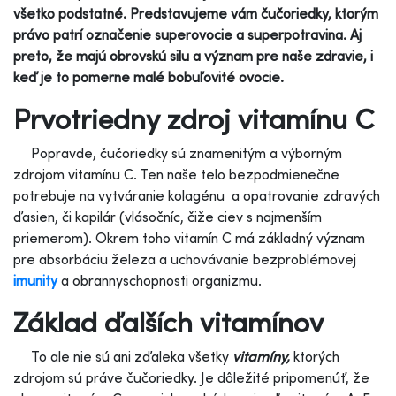
všetko podstatné. Predstavujeme vám čučoriedky, ktorým
právo patrí označenie superovocie a superpotravina. Aj
preto, že majú obrovskú silu a význam pre naše zdravie, i
keď je to pomerne malé bobuľovité ovocie.
Prvotriedny zdroj vitamínu C
Popravde, čučoriedky sú znamenitým a výborným
zdrojom vitamínu C. Ten naše telo bezpodmienečne
potrebuje na vytváranie kolagénu a opatrovanie zdravých
ďasien, či kapilár (vlásočníc, čiže ciev s najmenším
priemerom). Okrem toho vitamín C má základný význam
pre absorbáciu železa a uchovávanie bezproblémovej
imunity
a obrannyschopnosti organizmu.
Základ ďalších vitamínov
To ale nie sú ani zďaleka všetky
vitamíny,
ktorých
zdrojom sú práve čučoriedky. Je dôležité pripomenúť, že