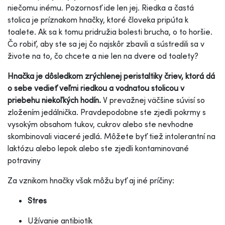
niečomu inému. Pozornosť ide len jej. Riedka a častá
stolica je príznakom hnačky, ktoré človeka pripúta k
toalete. Ak sa k tomu pridružia bolesti brucha, o to horšie.
Čo robiť, aby ste sa jej čo najskôr zbavili a sústredili sa v
živote na to, čo chcete a nie len na dvere od toalety?
Hnačka je dôsledkom zrýchlenej peristaltiky čriev, ktorá dá
o sebe vedieť veľmi riedkou a vodnatou stolicou v
priebehu niekoľkých hodín.
V prevažnej väčšine súvisí so
zložením jedálnička. Pravdepodobne ste zjedli pokrmy s
vysokým obsahom tukov, cukrov alebo ste nevhodne
skombinovali viaceré jedlá. Môžete byť tiež intolerantní na
laktózu alebo lepok alebo ste zjedli kontaminované
potraviny
Za vznikom hnačky však môžu byť aj iné príčiny:
Stres
Užívanie antibiotík