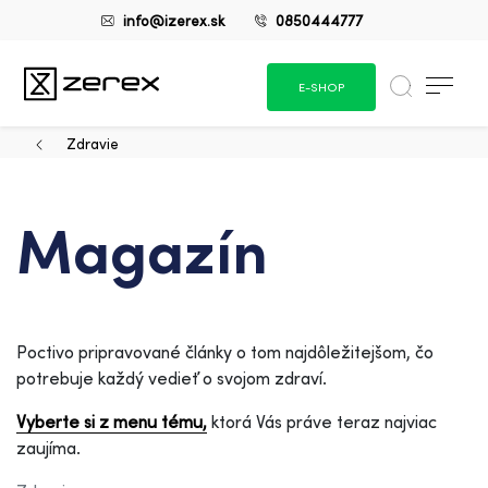
info@izerex.sk
0850444777
E-SHOP
Zdravie
Magazín
Poctivo pripravované články o tom najdôležitejšom, čo
potrebuje každý vedieť o svojom zdraví.
Vyberte si z menu tému,
ktorá Vás práve teraz najviac
zaujíma.