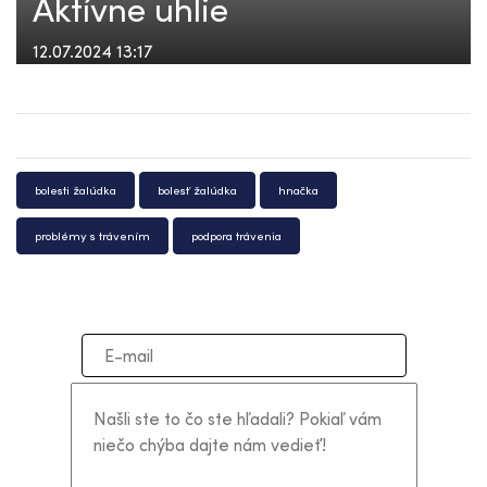
Aktívne uhlie
12.07.2024 13:17
bolesti žalúdka
bolesť žalúdka
hnačka
problémy s trávením
podpora trávenia