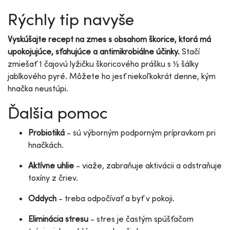
Rýchly tip navyše
Vyskúšajte recept na zmes s obsahom škorice, ktorá má
upokojujúce, sťahujúce a antimikrobiálne účinky.
Stačí
zmiešať 1 čajovú lyžičku škoricového prášku s ½ šálky
jablkového pyré. Môžete ho jesť niekoľkokrát denne, kým
hnačka neustúpi.
Ďalšia pomoc
Probiotiká
- sú výborným podporným prípravkom pri
hnačkách.
Aktívne uhlie
- viaže, zabraňuje aktivácii a odstraňuje
toxíny z čriev.
Oddych
- treba odpočívať a byť v pokoji.
Eliminácia stresu
- stres je častým spúšťačom