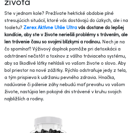
života
Ste v jednom kole? Prežívate hektické obdobie plné
stresujúcich situácií, ktoré vás dostávajú do úzkych, ale i na
toaletu?
Zerex Aktívne Uhlie Ultra
vás dostane do lepšej
kondície, aby ste v živote neriešili problémy s trávením, ale
len trávenie času so svojimi blízkymi a rodinou.
Nech je na
čo spomínať! Výživový doplnok pomôže pri detoxikácii a
odstránení nečistôt a toxínov z vášho tráviaceho systému,
aby sa škodlivé látky nehlásili vo vašom živote o slovo. Aby
bol priestor na nové zážitky. Rýchlo odstraňuje jedy z tela,
a tým prispieva k udržaniu pevného zdravia. Hnačka,
nadúvanie či pálenie záhy nebudú mať prevahu vo vašom
živote, nastúpia len pokojné dni strávené v kruhu svojich
najbližších a rodiny.