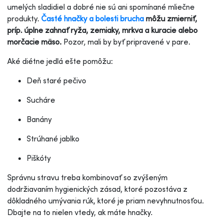
umelých sladidiel a dobré nie sú ani spomínané mliečne
produkty.
Časté hnačky a bolesti brucha
môžu zmierniť,
príp. úplne zahnať ryža, zemiaky, mrkva a kuracie alebo
morčacie mäso.
Pozor, mali by byť pripravené v pare.
Aké diétne jedlá ešte pomôžu:
Deň staré pečivo
Sucháre
Banány
Strúhané jablko
Piškóty
Správnu stravu treba kombinovať so zvýšeným
dodržiavaním hygienických zásad, ktoré pozostáva z
dôkladného umývania rúk, ktoré je priam nevyhnutnosťou.
Dbajte na to nielen vtedy, ak máte hnačky.