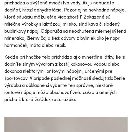
prichádza o zvýšené množstvo vody. Ak ju nebudete
dopĺňať, hrozí dehydratácia. Pozor aj na nevhodné nápoje,
ktoré situáciu môžu ešte viac zhoršiť. Zakázané sú
mliečne výrobky s laktózou, mlieko, silná káva či sladený
bublinkový nápoj. Odporúča sa neochutená miernej sýtená
minerálka, čierny čaj a tiež odvary z byliniek ako je napr.
harmanček, mäta alebo repík.
Keďže pri hnačke telo prichádza aj o minerálne látky, tie si
doplníte silným vývarom z kostí, kokosovou vodou alebo
dokonca niektorými iontovými nápojmi, určenými pre
športovcov. V prípade poslednej možnosti sledujt zloženie
výrobku a dôkladne si vyberte ten správne, niektoré
iontové nápoje môžu obsahovať veľa cukru a umelých
príchutí, ktoré žalúdok rozdráždia.