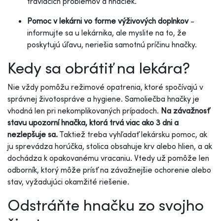
tráviacich problémov a hnačiek.
Pomoc v lekárni vo forme výživových doplnkov
-
informujte sa u lekárnika, ale myslite na to, že
poskytujú úľavu, neriešia samotnú príčinu hnačky.
Kedy sa obrátiť na lekára?
Nie vždy pomôžu režimové opatrenia, ktoré spočívajú v
správnej životospráve a hygiene. Samoliečba hnačky je
vhodná len pri nekomplikovaných prípadoch.
Na závažnosť
stavu upozorní hnačka, ktorá trvá viac ako 3 dni a
nezlepšuje sa.
Taktiež treba vyhľadať lekársku pomoc, ak
ju sprevádza horúčka, stolica obsahuje krv alebo hlien, a ak
dochádza k opakovanému vracaniu. Vtedy už pomôže len
odborník, ktorý môže prísť na závažnejšie ochorenie alebo
stav, vyžadujúci okamžité riešenie.
Odstráňte hnačku zo svojho