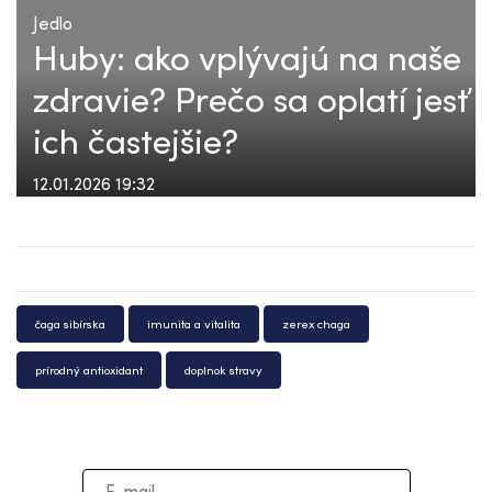
Jedlo
Huby: ako vplývajú na naše
zdravie? Prečo sa oplatí jesť
ich častejšie?
12.01.2026 19:32
čaga sibírska
imunita a vitalita
zerex chaga
prírodný antioxidant
doplnok stravy