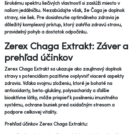
širokému spektru liečivých vlastností si zaslúži miesto v
našom jedálničku. Nezabúdajte však, že Čaga je doplnok
stravy, nie liek. Pre dosiahnutie optimálneho zdravia je
dôležitý komplexný prístup, ktorý zahŕňa zdravú stravu,
pravidelný pohyb a dostatok odpočinku.
Zerex Chaga Extrakt: Záver a
prehľad účinkov
Zerex Chaga Extrakt sa ukazuje ako zaujímavý doplnok
stravy s potenciálom pozitívne ovplyvniť viaceré aspekty
zdravia. Vďaka svojmu zloženiu, ktoré je bohaté na
antioxidanty, beta-glukány, polysacharidy a ďalšie
bioaktívne látky, môže prispieť k posilneniu imunitného
systému, ochrane buniek pred oxidačným stresom a
podpore celkovej vitality.
Prehľad účinkov Zerex Chaga Extraktu: