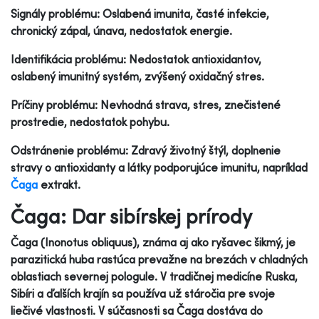
Signály problému: Oslabená imunita, časté infekcie,
chronický zápal, únava, nedostatok energie.
Identifikácia problému: Nedostatok antioxidantov,
oslabený imunitný systém, zvýšený oxidačný stres.
Príčiny problému: Nevhodná strava, stres, znečistené
prostredie, nedostatok pohybu.
Odstránenie problému: Zdravý životný štýl, doplnenie
stravy o antioxidanty a látky podporujúce imunitu, napríklad
Čaga
extrakt.
Čaga: Dar sibírskej prírody
Čaga (Inonotus obliquus), známa aj ako ryšavec šikmý, je
parazitická huba rastúca prevažne na brezách v chladných
oblastiach severnej pologule. V tradičnej medicíne Ruska,
Sibíri a ďalších krajín sa používa už stáročia pre svoje
liečivé vlastnosti. V súčasnosti sa Čaga dostáva do