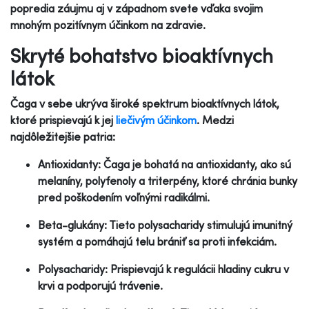
popredia záujmu aj v západnom svete vďaka svojim
mnohým pozitívnym účinkom na zdravie.
Skryté bohatstvo bioaktívnych
látok
Čaga v sebe ukrýva široké spektrum bioaktívnych látok,
ktoré prispievajú k jej
liečivým účinkom
. Medzi
najdôležitejšie patria:
Antioxidanty: Čaga je bohatá na antioxidanty, ako sú
melaníny, polyfenoly a triterpény, ktoré chránia bunky
pred poškodením voľnými radikálmi.
Beta-glukány: Tieto polysacharidy stimulujú imunitný
systém a pomáhajú telu brániť sa proti infekciám.
Polysacharidy: Prispievajú k regulácii hladiny cukru v
krvi a podporujú trávenie.