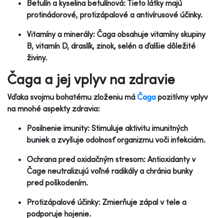
Betulín a kyselina betulínová: Tieto látky majú
protinádorové, protizápalové a antivírusové účinky.
Vitamíny a minerály: Čaga obsahuje vitamíny skupiny
B, vitamín D, draslík, zinok, selén a ďalšie dôležité
živiny.
Čaga a jej vplyv na zdravie
Vďaka svojmu bohatému zloženiu má
Čaga
pozitívny vplyv
na mnohé aspekty zdravia:
Posilnenie imunity: Stimuluje aktivitu imunitných
buniek a zvyšuje odolnosť organizmu voči infekciám.
Ochrana pred oxidačným stresom: Antioxidanty v
Čage neutralizujú voľné radikály a chránia bunky
pred poškodením.
Protizápalové účinky: Zmierňuje zápal v tele a
podporuje hojenie.