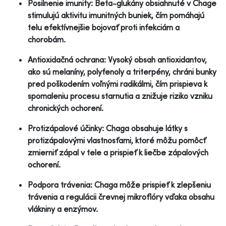
Posilnenie imunity: Beta-glukány obsiahnuté v Chage
stimulujú aktivitu imunitných buniek, čím pomáhajú
telu efektívnejšie bojovať proti infekciám a
chorobám.
Antioxidačná ochrana: Vysoký obsah antioxidantov,
ako sú melaníny, polyfenoly a triterpény, chráni bunky
pred poškodením voľnými radikálmi, čím prispieva k
spomaleniu procesu starnutia a znižuje riziko vzniku
chronických ochorení.
Protizápalové účinky: Chaga obsahuje látky s
protizápalovými vlastnosťami, ktoré môžu pomôcť
zmierniť zápal v tele a prispieť k liečbe zápalových
ochorení.
Podpora trávenia: Chaga môže prispieť k zlepšeniu
trávenia a regulácii črevnej mikroflóry vďaka obsahu
vlákniny a enzýmov.