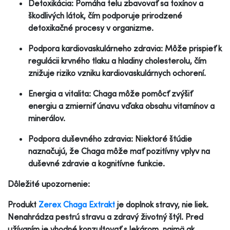
Detoxikácia: Pomáha telu zbavovať sa toxínov a
škodlivých látok, čím podporuje prirodzené
detoxikačné procesy v organizme.
Podpora kardiovaskulárneho zdravia: Môže prispieť k
regulácii krvného tlaku a hladiny cholesterolu, čím
znižuje riziko vzniku kardiovaskulárnych ochorení.
Energia a vitalita: Chaga môže pomôcť zvýšiť
energiu a zmierniť únavu vďaka obsahu vitamínov a
minerálov.
Podpora duševného zdravia: Niektoré štúdie
naznačujú, že Chaga môže mať pozitívny vplyv na
duševné zdravie a kognitívne funkcie.
Dôležité upozornenie:
Produkt
Zerex Chaga Extrakt
je doplnok stravy, nie liek.
Nenahrádza pestrú stravu a zdravý životný štýl. Pred
užívaním je vhodné konzultovať s lekárom, najmä ak