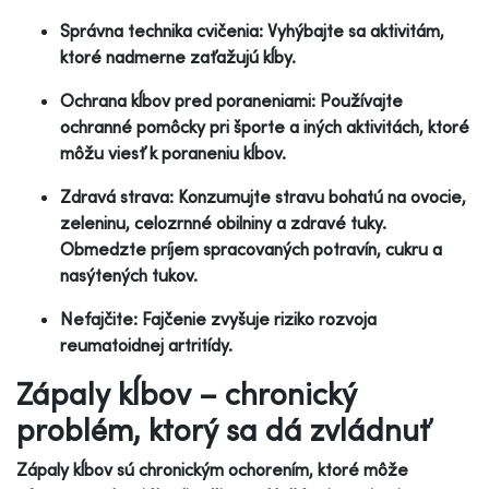
Správna technika cvičenia: Vyhýbajte sa aktivitám,
ktoré nadmerne zaťažujú kĺby.
Ochrana kĺbov pred poraneniami: Používajte
ochranné pomôcky pri športe a iných aktivitách, ktoré
môžu viesť k poraneniu kĺbov.
Zdravá strava: Konzumujte stravu bohatú na ovocie,
zeleninu, celozrnné obilniny a zdravé tuky.
Obmedzte príjem spracovaných potravín, cukru a
nasýtených tukov.
Nefajčite: Fajčenie zvyšuje riziko rozvoja
reumatoidnej artritídy.
Zápaly kĺbov – chronický
problém, ktorý sa dá zvládnuť
Zápaly kĺbov sú chronickým ochorením, ktoré môže