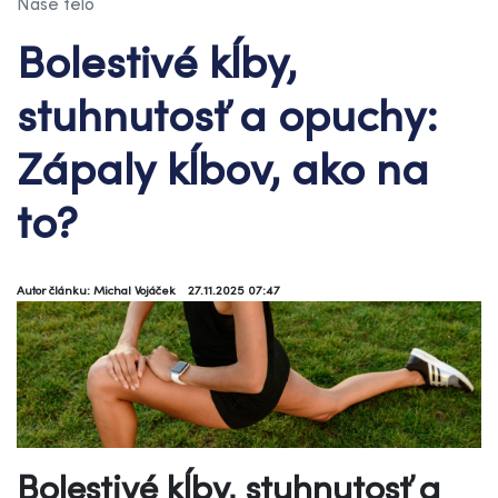
Naše telo
Bolestivé kĺby,
stuhnutosť a opuchy:
Zápaly kĺbov, ako na
to?
Autor článku: Michal Vojáček
27.11.2025 07:47
Bolestivé kĺby, stuhnutosť a