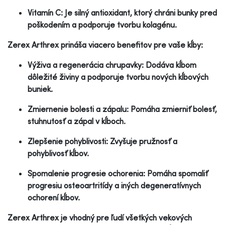
Vitamín C: Je silný antioxidant, ktorý chráni bunky pred
poškodením a podporuje tvorbu kolagénu.
Zerex Arthrex prináša viacero benefitov pre vaše kĺby:
Výživa a regenerácia chrupavky: Dodáva kĺbom
dôležité živiny a podporuje tvorbu nových kĺbových
buniek.
Zmiernenie bolesti a zápalu: Pomáha zmierniť bolesť,
stuhnutosť a zápal v kĺboch.
Zlepšenie pohyblivosti: Zvyšuje pružnosť a
pohyblivosť kĺbov.
Spomalenie progresie ochorenia: Pomáha spomaliť
progresiu osteoartritídy a iných degeneratívnych
ochorení kĺbov.
Zerex Arthrex je vhodný pre ľudí všetkých vekových