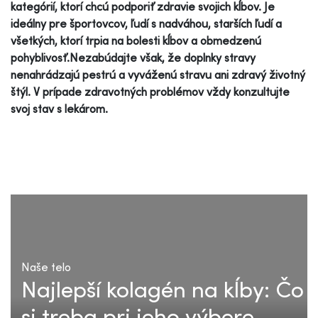
kategórií, ktorí chcú podporiť zdravie svojich kĺbov. Je
ideálny pre športovcov, ľudí s nadváhou, starších ľudí a
všetkých, ktorí trpia na bolesti kĺbov a obmedzenú
pohyblivosť.Nezabúdajte však, že doplnky stravy
nenahrádzajú pestrú a vyváženú stravu ani zdravý životný
štýl. V prípade zdravotných problémov vždy konzultujte
svoj stav s lekárom.
Naše telo
Najlepší kolagén na kĺby: Čo
si treba pri jeho výbere