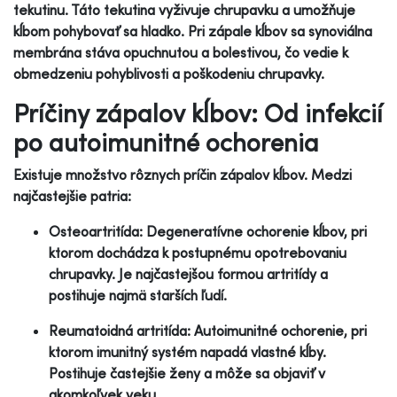
tekutinu. Táto tekutina vyživuje chrupavku a umožňuje
kĺbom pohybovať sa hladko. Pri zápale kĺbov sa synoviálna
membrána stáva opuchnutou a bolestivou, čo vedie k
obmedzeniu pohyblivosti a poškodeniu chrupavky.
Príčiny zápalov kĺbov: Od infekcií
po autoimunitné ochorenia
Existuje množstvo rôznych príčin zápalov kĺbov. Medzi
najčastejšie patria:
Osteoartritída: Degeneratívne ochorenie kĺbov, pri
ktorom dochádza k postupnému opotrebovaniu
chrupavky. Je najčastejšou formou artritídy a
postihuje najmä starších ľudí.
Reumatoidná artritída: Autoimunitné ochorenie, pri
ktorom imunitný systém napadá vlastné kĺby.
Postihuje častejšie ženy a môže sa objaviť v
akomkoľvek veku.