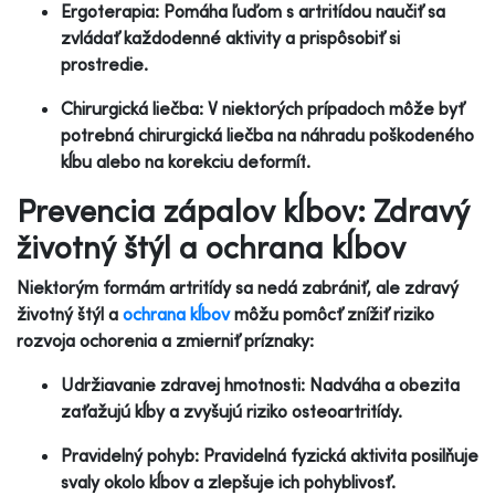
Ergoterapia: Pomáha ľuďom s artritídou naučiť sa
zvládať každodenné aktivity a prispôsobiť si
prostredie.
Chirurgická liečba: V niektorých prípadoch môže byť
potrebná chirurgická liečba na náhradu poškodeného
kĺbu alebo na korekciu deformít.
Prevencia zápalov kĺbov: Zdravý
životný štýl a ochrana kĺbov
Niektorým formám artritídy sa nedá zabrániť, ale zdravý
životný štýl a
ochrana kĺbov
môžu pomôcť znížiť riziko
rozvoja ochorenia a zmierniť príznaky:
Udržiavanie zdravej hmotnosti: Nadváha a obezita
zaťažujú kĺby a zvyšujú riziko osteoartritídy.
Pravidelný pohyb: Pravidelná fyzická aktivita posilňuje
svaly okolo kĺbov a zlepšuje ich pohyblivosť.