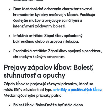
Dna: Metabolické ochorenie charakterizované
hromadením kyseliny močovej v kĺboch. Postihuje
častejšie mužov a prejavuje sa náhlymi a
intenzívnymi záchvatmi bolesti.
Infekčná artritída: Zápal kĺbov spôsobený
bakteriálnou alebo vírusovou infekciou.
Psoriatická artritída: Zápal kĺbov spojený s psoriázou,
chronickým kožným ochorením.
Prejavy zápalov kĺbov: Bolesť,
stuhnutosť a opuchy
Zápaly kĺbov sa prejavujú rôznymi príznakmi, ktoré sa
môžu líšiť v závislosti od typu
artritídy a postihnutých kĺbov
.
Medzi najčastejšie príznaky patria:
Bolesť kĺbov: Bolesť môže byť stála alebo