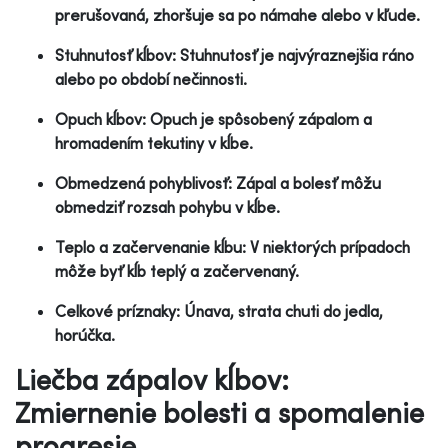
prerušovaná, zhoršuje sa po námahe alebo v kľude.
Stuhnutosť kĺbov: Stuhnutosť je najvýraznejšia ráno
alebo po období nečinnosti.
Opuch kĺbov: Opuch je spôsobený zápalom a
hromadením tekutiny v kĺbe.
Obmedzená pohyblivosť: Zápal a bolesť môžu
obmedziť rozsah pohybu v kĺbe.
Teplo a začervenanie kĺbu: V niektorých prípadoch
môže byť kĺb teplý a začervenaný.
Celkové príznaky: Únava, strata chuti do jedla,
horúčka.
Liečba zápalov kĺbov:
Zmiernenie bolesti a spomalenie
progresie