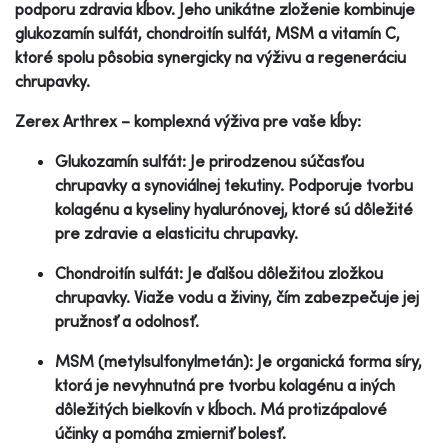
podporu zdravia kĺbov. Jeho unikátne zloženie kombinuje
glukozamín sulfát, chondroitín sulfát, MSM a vitamín C,
ktoré spolu pôsobia synergicky na výživu a regeneráciu
chrupavky.
Zerex Arthrex – komplexná výživa pre vaše kĺby:
Glukozamín sulfát: Je prirodzenou súčasťou
chrupavky a synoviálnej tekutiny. Podporuje tvorbu
kolagénu a kyseliny hyalurónovej, ktoré sú dôležité
pre zdravie a elasticitu chrupavky.
Chondroitín sulfát: Je ďalšou dôležitou zložkou
chrupavky. Viaže vodu a živiny, čím zabezpečuje jej
pružnosť a odolnosť.
MSM (metylsulfonylmetán): Je organická forma síry,
ktorá je nevyhnutná pre tvorbu kolagénu a iných
dôležitých bielkovín v kĺboch. Má protizápalové
účinky a pomáha zmierniť bolesť.