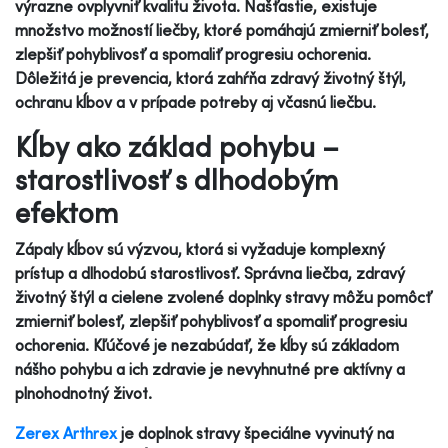
výrazne ovplyvniť kvalitu života. Našťastie, existuje
množstvo možností liečby, ktoré pomáhajú zmierniť bolesť,
zlepšiť pohyblivosť a spomaliť progresiu ochorenia.
Dôležitá je prevencia, ktorá zahŕňa zdravý životný štýl,
ochranu kĺbov a v prípade potreby aj včasnú liečbu.
Kĺby ako základ pohybu –
starostlivosť s dlhodobým
efektom
Zápaly kĺbov sú výzvou, ktorá si vyžaduje komplexný
prístup a dlhodobú starostlivosť. Správna liečba, zdravý
životný štýl a cielene zvolené doplnky stravy môžu pomôcť
zmierniť bolesť, zlepšiť pohyblivosť a spomaliť progresiu
ochorenia. Kľúčové je nezabúdať, že kĺby sú základom
nášho pohybu a ich zdravie je nevyhnutné pre aktívny a
plnohodnotný život.
Zerex Arthrex
je doplnok stravy špeciálne vyvinutý na