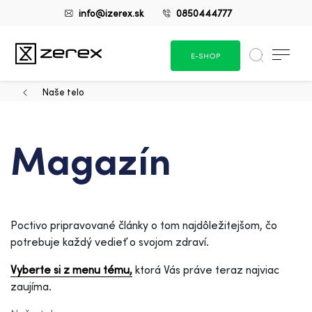
info@izerex.sk
0850444777
E-SHOP
Naše telo
Magazín
Poctivo pripravované články o tom najdôležitejšom, čo
potrebuje každý vedieť o svojom zdraví.
Vyberte si z menu tému,
ktorá Vás práve teraz najviac
zaujíma.