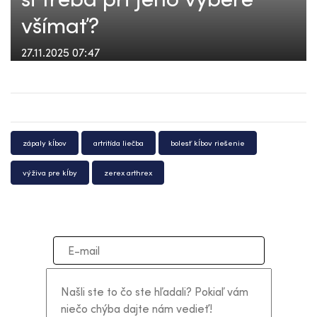
všímať?
27.11.2025 07:47
zápaly kĺbov
artritída liečba
bolesť kĺbov riešenie
výživa pre kĺby
zerex arthrex