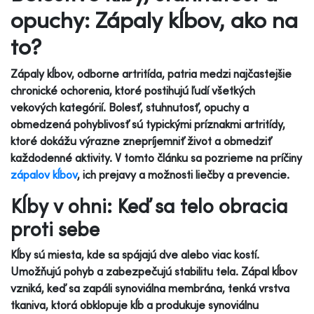
opuchy: Zápaly kĺbov, ako na
to?
Zápaly kĺbov, odborne artritída, patria medzi najčastejšie
chronické ochorenia, ktoré postihujú ľudí všetkých
vekových kategórií. Bolesť, stuhnutosť, opuchy a
obmedzená pohyblivosť sú typickými príznakmi artritídy,
ktoré dokážu výrazne znepríjemniť život a obmedziť
každodenné aktivity. V tomto článku sa pozrieme na príčiny
zápalov kĺbov
, ich prejavy a možnosti liečby a prevencie.
Kĺby v ohni: Keď sa telo obracia
proti sebe
Kĺby sú miesta, kde sa spájajú dve alebo viac kostí.
Umožňujú pohyb a zabezpečujú stabilitu tela. Zápal kĺbov
vzniká, keď sa zapáli synoviálna membrána, tenká vrstva
tkaniva, ktorá obklopuje kĺb a produkuje synoviálnu