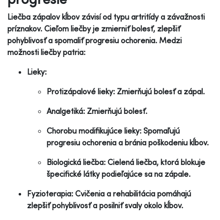
Liečba zápalov kĺbov závisí od typu artritídy a závažnosti
príznakov. Cieľom liečby je zmierniť bolesť, zlepšiť
pohyblivosť a spomaliť progresiu ochorenia. Medzi
možnosti liečby patria:
Lieky:
Protizápalové lieky: Zmierňujú bolesť a zápal.
Analgetiká: Zmierňujú bolesť.
Chorobu modifikujúce lieky: Spomaľujú
progresiu ochorenia a bránia poškodeniu kĺbov.
Biologická liečba: Cielená liečba, ktorá blokuje
špecifické látky podieľajúce sa na zápale.
Fyzioterapia: Cvičenia a rehabilitácia pomáhajú
zlepšiť pohyblivosť a posilniť svaly okolo kĺbov.